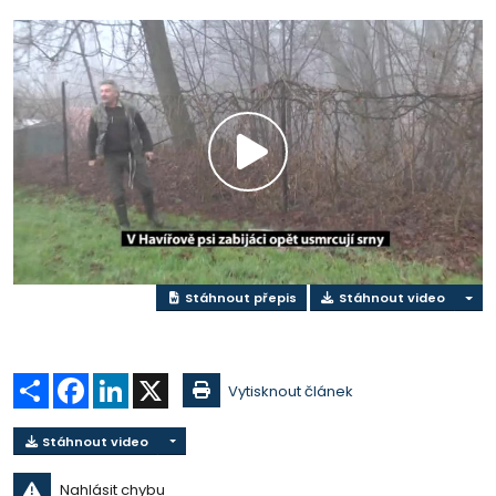
Přehrát
video
Stáhnout přepis
Stáhnout video
Sdílet
Facebook
LinkedIn
X
Vytisknout článek
Stáhnout video
Nahlásit chybu