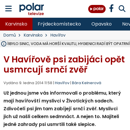
Karvinsko
Frýdeckomístecko
Opavsko
Nov
Domů
Karvinsko
Havířov
Ě PŘIBYLO SINIC, VODA MÁ HORŠÍ KVALITU, HYGIENICI RADÍ BÝT OPATRNÍ
ÚOHS DAL ZÁTORU POKUTU 100 000 ZA CHYBY V ZAKÁZCE NA OBN
AREÁL LODIČEK V KARVINÉ SE PŘIPRAVUJE NA VELKOU REKONSTRUKC
KARVINÁ ZNÁ BUDOUCÍ PODOBU AREÁLU LODIČKY V PARKU BOŽEN
MORAVSKOSLEZŠTÍ POLICISTÉ ODHALILI MEZINÁRODNÍ GANG PODVO
LÁKALI LIDI NA ZISKY Z KRYPTOMĚN, INFO A VIDEO NA POLAR.CZ
RADNÍ OSTRAVY A POSLANKYNĚ A. HOFFMANNOVÁ ZA PIRÁTY PODA
NA POSTUP MINISTERSTVA ŽIVOTNÍHO PROSTŘEDÍ V KAUZE HALDY 
MUŽ V PŘÍBOŘE SE VÁŽNĚ ZRANIL PŘI PRÁCI S ROZBRUŠOVAČKOU, I
SLEZSKÁ OSTRAVA PŘIPRAVUJE PROJEKTOVOU DOKUMENTACI PRO 
PODEZŘELÝ BALÍČEK ZASTAVIL PROVOZ NA NÁDRAŽÍ VE F-M, ČEKÁ 
CHLAPEČKA (2) V HAVÍŘOVĚ POKOUSAL PES, POLICIE HLEDÁ MAJITEL
MS KRAJ VYBUDUJE ZA 40 MILIONŮ V JABLUNKOVĚ NOVÝ MOST PŘES O
FOTBALISTA LAURI LAINE SE VRACÍ Z BANÍKU OSTRAVA NA PŮL ROK
F-M DOKONČIL VOLNOČASOVÝ AREÁL RIVKA PARK ZA 62 MILIONŮ,
V Havířově psi zabijáci opět
usmrcují srnčí zvěř
Vydáno 9. ledna 2014 11:58 |
Havířov
|
Bára Kelnerová
Už jednou jsme vás informovali o problému, který
mají havířovští myslivci v Životických sadech.
Zdivočelí psi jim tam zabíjejí srnčí zvěř. Myslivci
jich už našli celkem sedmnáct. A nejen to. Majiteli
jedné zahrady psi usmrtili také slepice.