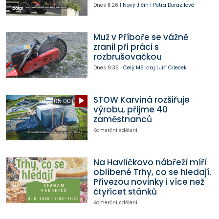
Dnes
11:26
|
Nový Jičín
|
Petra Dorazilová
Muž v Příboře se vážně
zranil při práci s
rozbrušovačkou
Dnes
9:35
|
Celý MS kraj
|
Jiří Cileček
STOW Karviná rozšiřuje
05:00
výrobu, přijme 40
zaměstnanců
Komerční sdělení
Na Havlíčkovo nábřeží míří
oblíbené Trhy, co se hledají.
Přivezou novinky i více než
čtyřicet stánků
Komerční sdělení