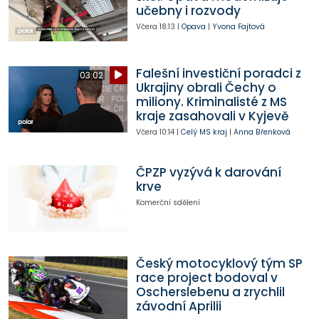
učebny i rozvody
Včera
18:13
|
Opava
|
Yvona Fajtová
Falešní investiční poradci z
03:02
Ukrajiny obrali Čechy o
miliony. Kriminalisté z MS
kraje zasahovali v Kyjevě
Včera
10:14
|
Celý MS kraj
|
Anna Břenková
ČPZP vyzývá k darování
krve
Komerční sdělení
Český motocyklový tým SP
race project bodoval v
Oscherslebenu a zrychlil
závodní Aprilii