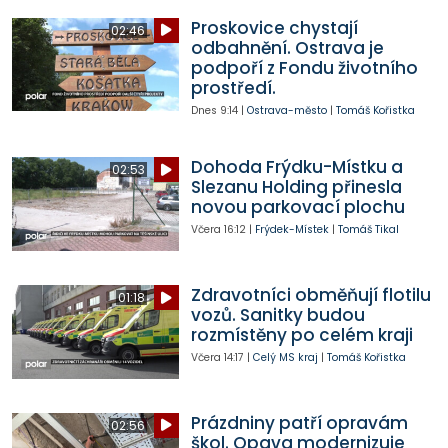
Proskovice chystají
02:46
odbahnění. Ostrava je
podpoří z Fondu životního
prostředí.
Dnes
9:14
|
Ostrava-město
|
Tomáš Kořistka
Dohoda Frýdku-Místku a
02:53
Slezanu Holding přinesla
novou parkovací plochu
Včera
16:12
|
Frýdek-Místek
|
Tomáš Tikal
Zdravotníci obměňují flotilu
01:18
vozů. Sanitky budou
rozmístěny po celém kraji
Včera
14:17
|
Celý MS kraj
|
Tomáš Kořistka
Prázdniny patří opravám
02:56
škol. Opava modernizuje