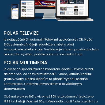
POLAR TELEVIZE
je nejúspěšnější regionální televizní společnost v ČR. Naše
štáby denně přinášejí reportáže z měst a obcí
Moravskoslezského kraje. Vysíláme je k lidem prostřednictvím
televizního vysílání, portálu polar.cz a sociálních sítí.
POLAR MULTIMEDIA
je divize se specializací na komerční výrobu. Umíme a rádi
děláme vše, co se týká multimedií - videa, virtuální realitu,
grafiky, weby. Našim klientům to přináší výhodu snadné
komunikace s jediným univerzálním a osvědčeným
dodavatelem.
Obě naše divize těží z více než 30ti let zkušeností (založeno
1993), sdružují více než 50 profesionálů a drží řadu ocenění za