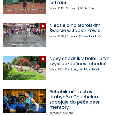
setkání
Včera
13:10
|
Stonava
|
Jiří Brzóska
Niedziela na Gorolskim
03:21
Święcie w Jabłonkowie
Včera
12:37
|
Stonava
|
Otýlie Tobolová
Nový chodník v Dolní Lutyni
01:41
zvýší bezpečnost chodců
Včera
8:12
|
Dolní Lutyně
|
Libor Běčák
Rehabilitační ústav
Hrabyně a Chuchelná
zapojuje do péče peer
mentory
Komerční sdělení