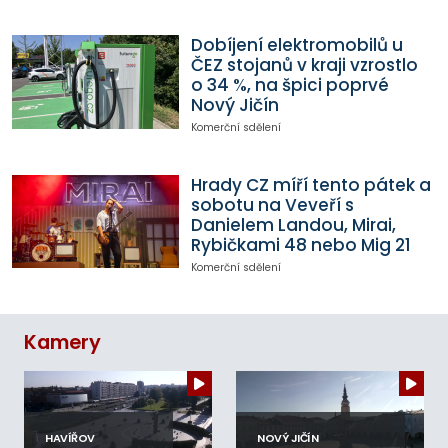
Dobíjení elektromobilů u
ČEZ stojanů v kraji vzrostlo
o 34 %, na špici poprvé
Nový Jičín
Komerční sdělení
Hrady CZ míří tento pátek a
sobotu na Veveří s
Danielem Landou, Mirai,
Rybičkami 48 nebo Mig 21
Komerční sdělení
Kamery
HAVÍŘOV
NOVÝ JIČÍN