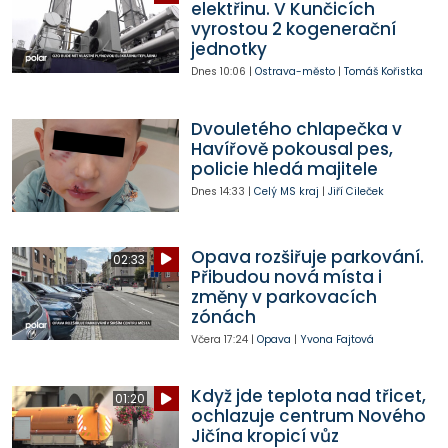
elektřinu. V Kunčicích
vyrostou 2 kogenerační
jednotky
Dnes
10:06
|
Ostrava-město
|
Tomáš Kořistka
Dvouletého chlapečka v
Havířově pokousal pes,
policie hledá majitele
Dnes
14:33
|
Celý MS kraj
|
Jiří Cileček
Opava rozšiřuje parkování.
02:33
Přibudou nová místa i
změny v parkovacích
zónách
Včera
17:24
|
Opava
|
Yvona Fajtová
Když jde teplota nad třicet,
01:20
ochlazuje centrum Nového
Jičína kropicí vůz