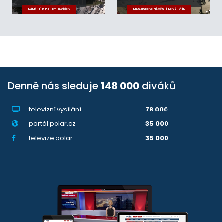
NÁMĚSTÍ REPUBLIKY, HAVÍŘOV
MASARYKOVO NÁMĚSTÍ, NOVÝ JIČÍN
Denně nás sleduje
148 000
diváků
televizní vysílání
78 000
portál polar.cz
35 000
televize.polar
35 000