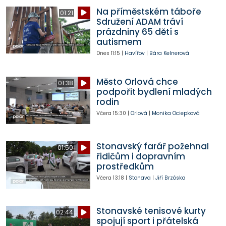
Na příměstském táboře
01:21
Sdružení ADAM tráví
prázdniny 65 dětí s
autismem
Dnes
11:15
|
Havířov
|
Bára Kelnerová
Město Orlová chce
01:38
podpořit bydlení mladých
rodin
Včera
15:30
|
Orlová
|
Monika Ociepková
Stonavský farář požehnal
01:50
řidičům i dopravním
prostředkům
Včera
13:18
|
Stonava
|
Jiří Brzóska
Stonavské tenisové kurty
02:44
spojují sport i přátelská