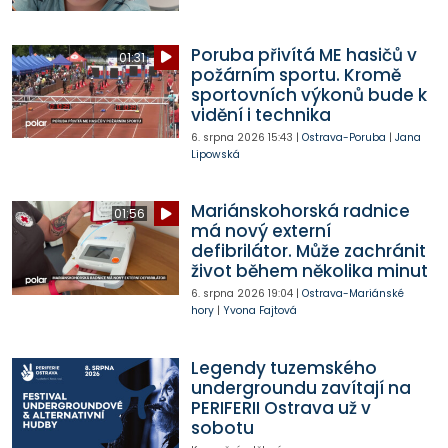
Poruba přivítá ME hasičů v
01:31
požárním sportu. Kromě
sportovních výkonů bude k
vidění i technika
6. srpna 2026
15:43
|
Ostrava-Poruba
|
Jana
Lipowská
Mariánskohorská radnice
01:56
má nový externí
defibrilátor. Může zachránit
život během několika minut
6. srpna 2026
19:04
|
Ostrava-Mariánské
hory
|
Yvona Fajtová
Legendy tuzemského
undergroundu zavítají na
PERIFERII Ostrava už v
sobotu