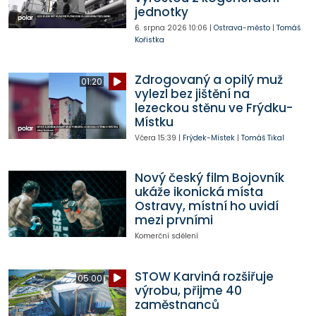
jednotky
6. srpna 2026
10:06
|
Ostrava-město
|
Tomáš
Kořistka
Zdrogovaný a opilý muž
01:20
vylezl bez jištění na
lezeckou stěnu ve Frýdku-
Místku
Včera
15:39
|
Frýdek-Místek
|
Tomáš Tikal
Nový český film Bojovník
ukáže ikonická místa
Ostravy, místní ho uvidí
mezi prvními
Komerční sdělení
STOW Karviná rozšiřuje
05:00
výrobu, přijme 40
zaměstnanců