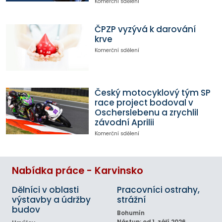
Komerční sdělení
ČPZP vyzývá k darování
krve
Komerční sdělení
Český motocyklový tým SP
race project bodoval v
Oscherslebenu a zrychlil
závodní Aprilii
Komerční sdělení
Nabídka práce - Karvinsko
Dělníci v oblasti
Pracovníci ostrahy,
výstavby a údržby
strážní
budov
Bohumín