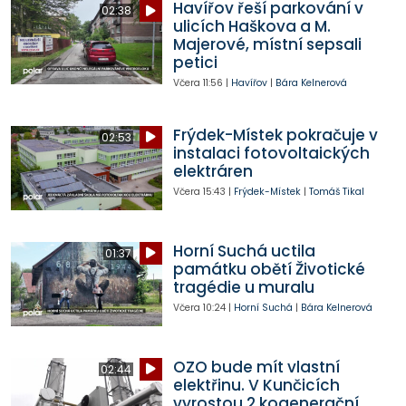
Havířov řeší parkování v
02:38
ulicích Haškova a M.
Majerové, místní sepsali
petici
Včera
11:56
|
Havířov
|
Bára Kelnerová
Frýdek-Místek pokračuje v
02:53
instalaci fotovoltaických
elektráren
Včera
15:43
|
Frýdek-Místek
|
Tomáš Tikal
Horní Suchá uctila
01:37
památku obětí Životické
tragédie u muralu
Včera
10:24
|
Horní Suchá
|
Bára Kelnerová
OZO bude mít vlastní
02:44
elektřinu. V Kunčicích
vyrostou 2 kogenerační