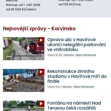
Nástup: od 1. září 2026
Havířov
od 135 Kč/hod.
Nástup: od 1. září 2026
od 25 500 Kč/měsíc
Nejnovější zprávy - Karvinsko
Oprava ulic v Havířově
01:22
ukončí nelegální parkování
ve vnitrobloku
Včera
15:08
|
Havířov
|
Bára Kelnerová
Rekonstrukce zimního
03:00
stadionu v Havířově míří do
finále
Včera
11:51
|
Havířov
|
Bára Kelnerová
Fontánu na náměstí Nad
02:43
Terasou čeká rozsáhlá