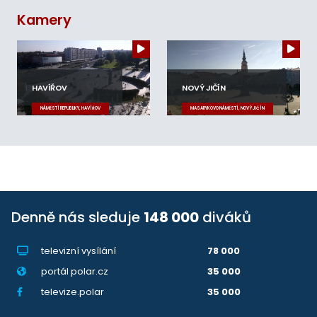
Kamery
HAVÍŘOV
NOVÝ JIČÍN
NÁMĚSTÍ REPUBLIKY, HAVÍŘOV
MASARYKOVO NÁMĚSTÍ, NOVÝ JIČÍN
Denně nás sleduje
148 000
diváků
televizní vysílání
78 000
portál polar.cz
35 000
televize.polar
35 000