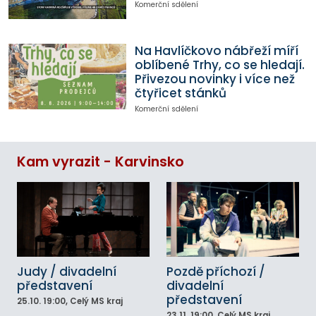
Komerční sdělení
Na Havlíčkovo nábřeží míří
oblíbené Trhy, co se hledají.
Přivezou novinky i více než
čtyřicet stánků
Komerční sdělení
Kam vyrazit - Karvinsko
Judy / divadelní
Pozdě příchozí /
představení
divadelní
představení
25.10.
19:00
, Celý MS kraj
23.11.
19:00
, Celý MS kraj