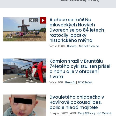
A přece se točí! Na
01:20
bíloveckých Nových
Dvorech se po 84 letech
roztočily lopatky
historického mlýna
Včera
13:00
|
Bílovec
|
Michal Slonina
Kamion srazil v Bruntálu
74letého cyklistu, ten přišel
o nohu a je v ohrožení
života
Včera
9:18
|
Bruntál
|
Jiří Cileček
Dvouletého chlapečka v
Havířově pokousal pes,
policie hledá majitele
6. srpna 2026
14:33
|
Celý MS kraj
|
Jiří Cileček