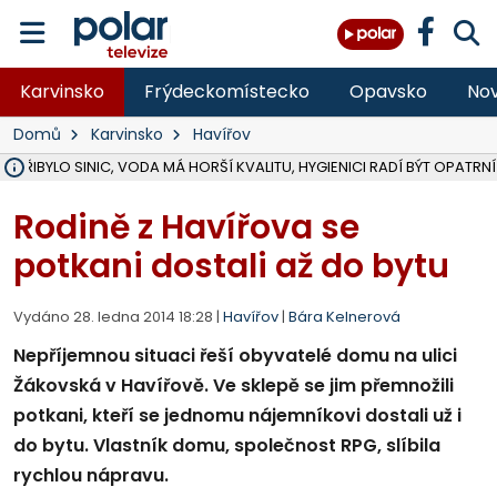
Karvinsko
Frýdeckomístecko
Opavsko
Nov
Domů
Karvinsko
Havířov
Ě PŘIBYLO SINIC, VODA MÁ HORŠÍ KVALITU, HYGIENICI RADÍ BÝT OPATRNÍ
ÚOHS DAL ZÁTORU POKUTU 100 000 ZA CHYBY V ZAKÁZCE NA OBN
AREÁL LODIČEK V KARVINÉ SE PŘIPRAVUJE NA VELKOU REKONSTRUKC
KARVINÁ ZNÁ BUDOUCÍ PODOBU AREÁLU LODIČKY V PARKU BOŽEN
CYKLISTU (74) SRAZIL V BRUNTÁLU KAMION, JE V OHROŽENÍ ŽIVOTA,
POLICIE HLEDÁ PŘÍPADNÉ SVĚDKY, KTEŘÍ POMŮŽOU OBJASNIT PRŮ
RADNÍ OSTRAVY A POSLANKYNĚ A. HOFFMANNOVÁ ZA PIRÁTY PODA
NA POSTUP MINISTERSTVA ŽIVOTNÍHO PROSTŘEDÍ V KAUZE HALDY 
MUŽ V PŘÍBOŘE SE VÁŽNĚ ZRANIL PŘI PRÁCI S ROZBRUŠOVAČKOU, I
SLEZSKÁ OSTRAVA PŘIPRAVUJE PROJEKTOVOU DOKUMENTACI PRO 
PODEZŘELÝ BALÍČEK ZASTAVIL PROVOZ NA NÁDRAŽÍ VE F-M, ČEKÁ 
CHLAPEČKA (2) V HAVÍŘOVĚ POKOUSAL PES, POLICIE HLEDÁ MAJITEL
MS KRAJ VYBUDUJE ZA 40 MILIONŮ V JABLUNKOVĚ NOVÝ MOST PŘES O
FOTBALISTA LAURI LAINE SE VRACÍ Z BANÍKU OSTRAVA NA PŮL ROK
F-M DOKONČIL VOLNOČASOVÝ AREÁL RIVKA PARK ZA 62 MILIONŮ,
Rodině z Havířova se
potkani dostali až do bytu
Vydáno 28. ledna 2014 18:28 |
Havířov
|
Bára Kelnerová
Nepříjemnou situaci řeší obyvatelé domu na ulici
Žákovská v Havířově. Ve sklepě se jim přemnožili
potkani, kteří se jednomu nájemníkovi dostali už i
do bytu. Vlastník domu, společnost RPG, slíbila
rychlou nápravu.