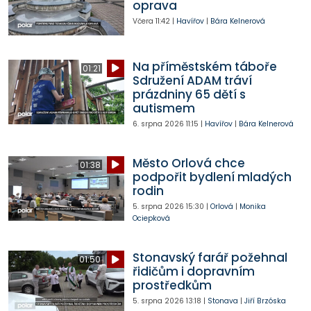
oprava
Včera
11:42
|
Havířov
|
Bára Kelnerová
Na příměstském táboře
01:21
Sdružení ADAM tráví
prázdniny 65 dětí s
autismem
6. srpna 2026
11:15
|
Havířov
|
Bára Kelnerová
Město Orlová chce
01:38
podpořit bydlení mladých
rodin
5. srpna 2026
15:30
|
Orlová
|
Monika
Ociepková
Stonavský farář požehnal
01:50
řidičům i dopravním
prostředkům
5. srpna 2026
13:18
|
Stonava
|
Jiří Brzóska