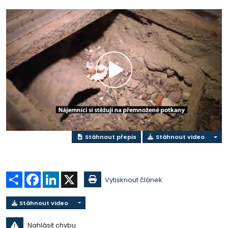
Přehrát
video
Stáhnout přepis
Stáhnout video
Sdílet
Facebook
LinkedIn
X
Vytisknout článek
Stáhnout video
Nahlásit chybu