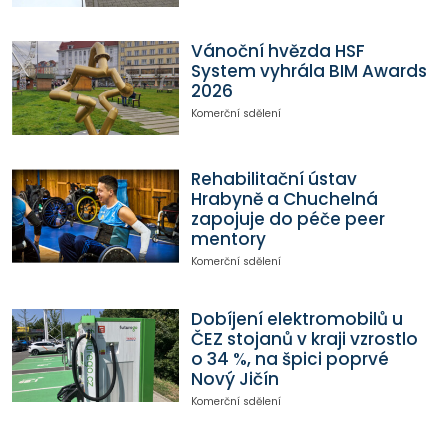
Vánoční hvězda HSF
System vyhrála BIM Awards
2026
Komerční sdělení
Rehabilitační ústav
Hrabyně a Chuchelná
zapojuje do péče peer
mentory
Komerční sdělení
Dobíjení elektromobilů u
ČEZ stojanů v kraji vzrostlo
o 34 %, na špici poprvé
Nový Jičín
Komerční sdělení