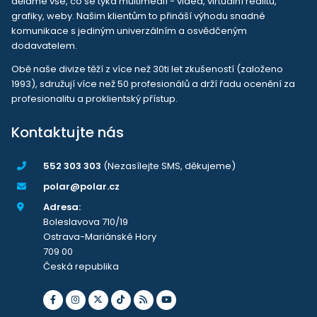
děláme vše, co se týká multimedií - videa, virtuální realitu,
grafiky, weby. Našim klientům to přináší výhodu snadné
komunikace s jediným univerzálním a osvědčeným
dodavatelem.
Obě naše divize těží z více než 30ti let zkušeností (založeno
1993), sdružují více než 50 profesionálů a drží řadu ocenění za
profesionalitu a proklientský přístup.
Kontaktujte nás
552 303 303
(Nezasílejte SMS, děkujeme)
polar@polar.cz
Adresa:
Boleslavova 710/19
Ostrava-Mariánské Hory
709 00
Česká republika