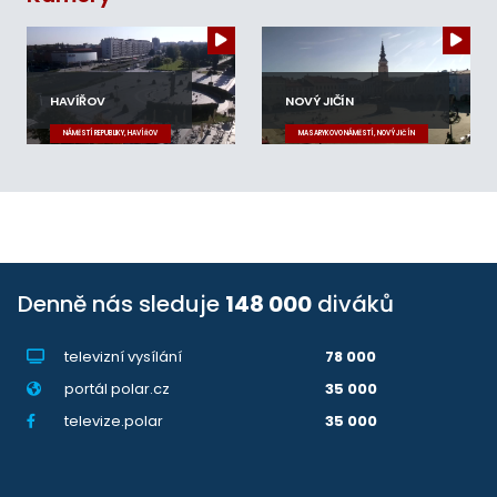
HAVÍŘOV
NOVÝ JIČÍN
NÁMĚSTÍ REPUBLIKY, HAVÍŘOV
MASARYKOVO NÁMĚSTÍ, NOVÝ JIČÍN
Denně nás sleduje
148 000
diváků
televizní vysílání
78 000
portál polar.cz
35 000
televize.polar
35 000