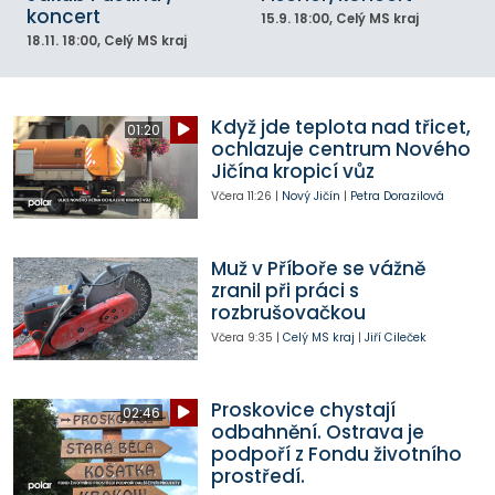
koncert
15.9.
18:00
, Celý MS kraj
18.11.
18:00
, Celý MS kraj
Když jde teplota nad třicet,
01:20
ochlazuje centrum Nového
Jičína kropicí vůz
Včera
11:26
|
Nový Jičín
|
Petra Dorazilová
Muž v Příboře se vážně
zranil při práci s
rozbrušovačkou
Včera
9:35
|
Celý MS kraj
|
Jiří Cileček
Proskovice chystají
02:46
odbahnění. Ostrava je
podpoří z Fondu životního
prostředí.