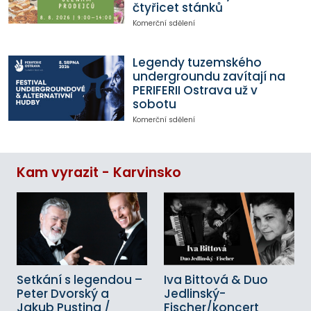
čtyřicet stánků
Komerční sdělení
Legendy tuzemského
undergroundu zavítají na
PERIFERII Ostrava už v
sobotu
Komerční sdělení
Kam vyrazit - Karvinsko
Setkání s legendou –
Iva Bittová & Duo
Peter Dvorský a
Jedlinský-
Jakub Pustina /
Fischer/koncert