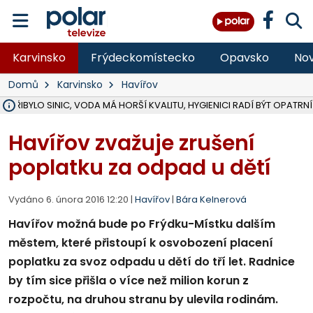
Karvinsko
Frýdeckomístecko
Opavsko
Nov
Domů
Karvinsko
Havířov
Ě PŘIBYLO SINIC, VODA MÁ HORŠÍ KVALITU, HYGIENICI RADÍ BÝT OPATRNÍ
ÚOHS DAL ZÁTORU POKUTU 100 000 ZA CHYBY V ZAKÁZCE NA OBN
AREÁL LODIČEK V KARVINÉ SE PŘIPRAVUJE NA VELKOU REKONSTRUKC
KARVINÁ ZNÁ BUDOUCÍ PODOBU AREÁLU LODIČKY V PARKU BOŽEN
CYKLISTU (74) SRAZIL V BRUNTÁLU KAMION, JE V OHROŽENÍ ŽIVOTA,
POLICIE HLEDÁ PŘÍPADNÉ SVĚDKY, KTEŘÍ POMŮŽOU OBJASNIT PRŮ
RADNÍ OSTRAVY A POSLANKYNĚ A. HOFFMANNOVÁ ZA PIRÁTY PODA
NA POSTUP MINISTERSTVA ŽIVOTNÍHO PROSTŘEDÍ V KAUZE HALDY 
MUŽ V PŘÍBOŘE SE VÁŽNĚ ZRANIL PŘI PRÁCI S ROZBRUŠOVAČKOU, I
SLEZSKÁ OSTRAVA PŘIPRAVUJE PROJEKTOVOU DOKUMENTACI PRO 
PODEZŘELÝ BALÍČEK ZASTAVIL PROVOZ NA NÁDRAŽÍ VE F-M, ČEKÁ 
CHLAPEČKA (2) V HAVÍŘOVĚ POKOUSAL PES, POLICIE HLEDÁ MAJITEL
MS KRAJ VYBUDUJE ZA 40 MILIONŮ V JABLUNKOVĚ NOVÝ MOST PŘES O
FOTBALISTA LAURI LAINE SE VRACÍ Z BANÍKU OSTRAVA NA PŮL ROK
F-M DOKONČIL VOLNOČASOVÝ AREÁL RIVKA PARK ZA 62 MILIONŮ,
Havířov zvažuje zrušení
poplatku za odpad u dětí
Vydáno 6. února 2016 12:20 |
Havířov
|
Bára Kelnerová
Havířov možná bude po Frýdku-Místku dalším
městem, které přistoupí k osvobození placení
poplatku za svoz odpadu u dětí do tří let. Radnice
by tím sice přišla o více než milion korun z
rozpočtu, na druhou stranu by ulevila rodinám.