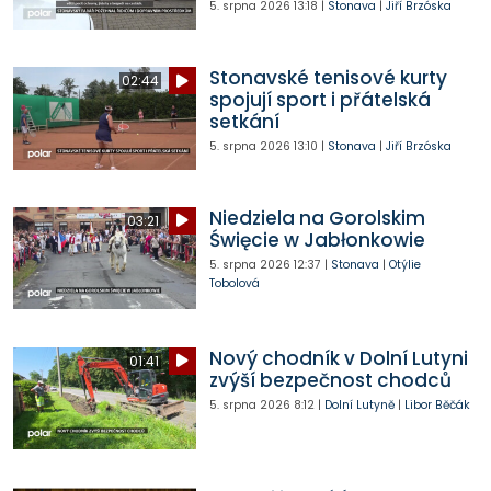
5. srpna 2026
13:18
|
Stonava
|
Jiří Brzóska
Stonavské tenisové kurty
02:44
spojují sport i přátelská
setkání
5. srpna 2026
13:10
|
Stonava
|
Jiří Brzóska
Niedziela na Gorolskim
03:21
Święcie w Jabłonkowie
5. srpna 2026
12:37
|
Stonava
|
Otýlie
Tobolová
Nový chodník v Dolní Lutyni
01:41
zvýší bezpečnost chodců
5. srpna 2026
8:12
|
Dolní Lutyně
|
Libor Běčák