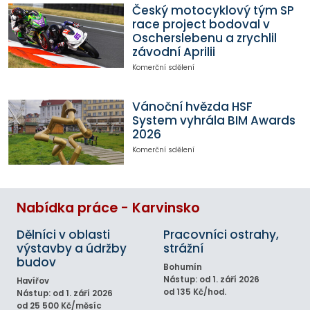
Český motocyklový tým SP
race project bodoval v
Oscherslebenu a zrychlil
závodní Aprilii
Komerční sdělení
Vánoční hvězda HSF
System vyhrála BIM Awards
2026
Komerční sdělení
Nabídka práce - Karvinsko
Dělníci v oblasti
Pracovníci ostrahy,
výstavby a údržby
strážní
budov
Bohumín
Nástup: od 1. září 2026
Havířov
od 135 Kč/hod.
Nástup: od 1. září 2026
od 25 500 Kč/měsíc