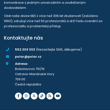
komunikace s jediným univerzálním a osvědčeným
dodavatelem.
Obě naše divize těží z více než 30ti let zkušeností (založeno
1993), sdružují více než 50 profesionálů a drží řadu ocenění za
profesionalitu a proklientský přístup.
Kontaktujte nás
552 303 303
(Nezasílejte SMS, děkujeme)
polar@polar.cz
Adresa:
Boleslavova 710/19
Ostrava-Mariánské Hory
709 00
Česká republika