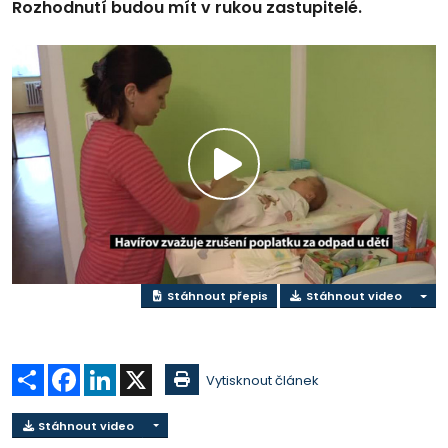
Rozhodnutí budou mít v rukou zastupitelé.
Play
Video
Stáhnout přepis
Stáhnout video
Sdílet
Facebook
LinkedIn
X
Vytisknout článek
Stáhnout video