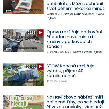
defibrilátor. Může zachránit
život během několika minut
Včera
19:04
|
Ostrava-Mariánské hory
|
Yvona
Fajtová
Opava rozšiřuje parkování.
02:33
Přibudou nová místa i
změny v parkovacích
zónách
5. srpna 2026
17:24
|
Opava
|
Yvona Fajtová
STOW Karviná rozšiřuje
05:00
výrobu, přijme 40
zaměstnanců
Komerční sdělení
Na Havlíčkovo nábřeží míří
oblíbené Trhy, co se hledají.
Přivezou novinky i více než