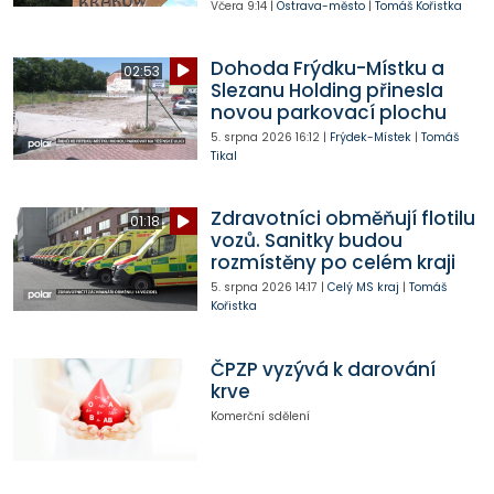
Včera
9:14
|
Ostrava-město
|
Tomáš Kořistka
Dohoda Frýdku-Místku a
02:53
Slezanu Holding přinesla
novou parkovací plochu
5. srpna 2026
16:12
|
Frýdek-Místek
|
Tomáš
Tikal
Zdravotníci obměňují flotilu
01:18
vozů. Sanitky budou
rozmístěny po celém kraji
5. srpna 2026
14:17
|
Celý MS kraj
|
Tomáš
Kořistka
ČPZP vyzývá k darování
krve
Komerční sdělení