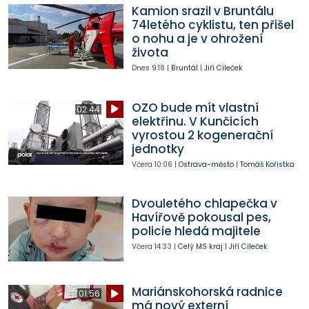
Kamion srazil v Bruntálu
74letého cyklistu, ten přišel
o nohu a je v ohrožení
života
Dnes
9:18
|
Bruntál
|
Jiří Cileček
OZO bude mít vlastní
02:44
elektřinu. V Kunčicích
vyrostou 2 kogenerační
jednotky
Včera
10:06
|
Ostrava-město
|
Tomáš Kořistka
Dvouletého chlapečka v
Havířově pokousal pes,
policie hledá majitele
Včera
14:33
|
Celý MS kraj
|
Jiří Cileček
Mariánskohorská radnice
01:56
má nový externí