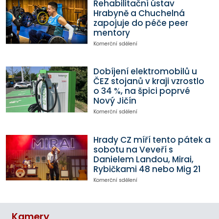
Rehabilitační ústav
Hrabyně a Chuchelná
zapojuje do péče peer
mentory
Komerční sdělení
Dobíjení elektromobilů u
ČEZ stojanů v kraji vzrostlo
o 34 %, na špici poprvé
Nový Jičín
Komerční sdělení
Hrady CZ míří tento pátek a
sobotu na Veveří s
Danielem Landou, Mirai,
Rybičkami 48 nebo Mig 21
Komerční sdělení
Kamery