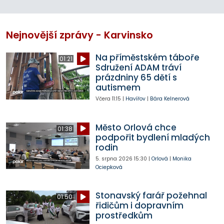
Nejnovější zprávy - Karvinsko
Na příměstském táboře
01:21
Sdružení ADAM tráví
prázdniny 65 dětí s
autismem
Včera
11:15
|
Havířov
|
Bára Kelnerová
Město Orlová chce
01:38
podpořit bydlení mladých
rodin
5. srpna 2026
15:30
|
Orlová
|
Monika
Ociepková
Stonavský farář požehnal
01:50
řidičům i dopravním
prostředkům