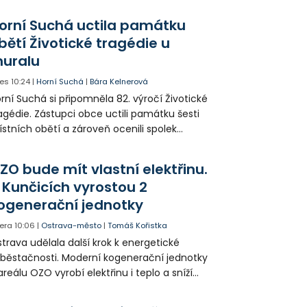
da na 11. Základní školu ve Frýdku.
orní Suchá uctila památku
bětí Životické tragédie u
uralu
es
10:24
|
Horní Suchá
|
Bára Kelnerová
rní Suchá si připomněla 82. výročí Životické
agédie. Zástupci obce uctili památku šesti
stních obětí a zároveň ocenili spolek
votice Sobě za zpřístupnění informací o
agédii prostřednictvím QR kódů u
ZO bude mít vlastní elektřinu.
amátníků.
 Kunčicích vyrostou 2
ogenerační jednotky
era
10:06
|
Ostrava-město
|
Tomáš Kořistka
trava udělala další krok k energetické
běstačnosti. Moderní kogenerační jednotky
areálu OZO vyrobí elektřinu i teplo a sníží
klady i emise. Malou elektrárnu postaví
olia přímo v Kunčicích.