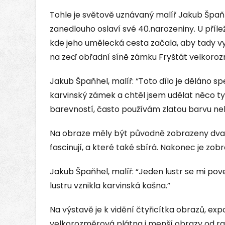
Tohle je světově uznávaný malíř Jakub Špaňhe
zanedlouho oslaví své 40.narozeniny. U příleži
kde jeho umělecká cesta začala, aby tady vys
na zeď obřadní síně zámku Fryštát velkoroz
Jakub Špaňhel, malíř: “Toto dílo je děláno sp
karvinský zámek a chtěl jsem udělat něco ty
barevností, často používám zlatou barvu n
Na obraze měly být původně zobrazeny dva p
fascinují, a které také sbírá. Nakonec je zob
Jakub Špaňhel, malíř: “Jeden lustr se mi po
lustru vznikla karvinská kašna.”
Na výstavě je k vidění čtyřicítka obrazů, expo
velkorozměrová plátna i menší obrazy od ra