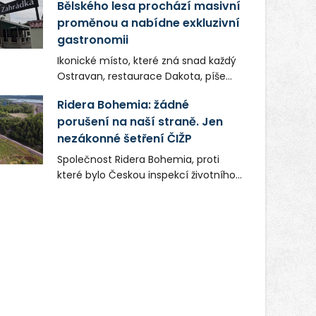
Bělského lesa prochází masivní
proměnou a nabídne exkluzivní
gastronomii
Ikonické místo, které zná snad každý
Ostravan, restaurace Dakota, píše
novou kapitolu. Silná mateřská
Ridera Bohemia: žádné
společnost Dang Investment Group
porušení na naší straně. Jen
s.r.o. investuje do projektu přes 50
nezákonné šetření ČIŽP
milionů korun. Cílem je přinést
Ostravě dva špičkové gastronomické
Společnost Ridera Bohemia, proti
koncepty, které v regionu dosud
které bylo Českou inspekcí životního
chyběly, luxusní středomořskou
prostředí (ČIŽP) čtyři roky vedeno
kuchyni a autentickou asijskou
vykonstruované řízení, při realizaci
gastronomii.
OVS na heřmanické haldě
postupovala v souladu se zákonem a
zadáním státního podniku DIAMO a v
této souvislosti nelze hovořit o
žádném odpadu. Ridera od počátku
označovala řízení ČIŽP za nezákonné
a domáhala se práva na spravedlivý