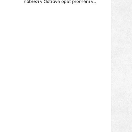
nábřeží v Ostravě opět promění v
místo plné vůní, chutí a poctivých
lokálních výrobků. Trhy, co se hledají
tentokrát nabídnou více než čtyřicet
pečlivě vybraných stánků s kvalitní
gastronomií, farmářskými produkty,
designem i řemeslnou tvorbou.
Návštěvníci se mohou těšit nejen na
oblíbené stálice, ale také na řadu
novinek, které v Ostravě běžně
nepotkají.