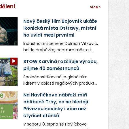
dělení
více
Nový český film Bojovník ukáže
ikonická místa Ostravy, místní
ho uvidí mezi prvními
Industriální scenérie Dolních Vítkovic,
halda Hrabůvka, centrum města i
další ikonická místa Ostravy se objeví
STOW Karviná rozšiřuje výrobu,
5:00
v novém filmu Bojovník, který vstoupí
přijme 40 zaměstnanců
do kin už 13. srpna. Režiséři Vojtěch
Frič a Tomáš Dianiška si
Společnost Karviná je globálním
moravskoslezskou metropoli
lídrem v oblasti regálových produktů
nevybrali náhodou – její syrová
a systémů, stabilním
atmosféra se stala přirozenou
Na Havlíčkovo nábřeží míří
zaměstnavatelem na Karvinsku a
součástí příběhu bývalého
oblíbené Trhy, co se hledají.
firmou s obrovským potenciálem.
boxerského šampiona Hoffa (Milan
Přivezou novinky i více než
Ondrík), jenž se po letech vrací do
čtyřicet stánků
světa vrcholových zápasů, tentokrát
V sobotu 8. srpna se Havlíčkovo
v MMA.