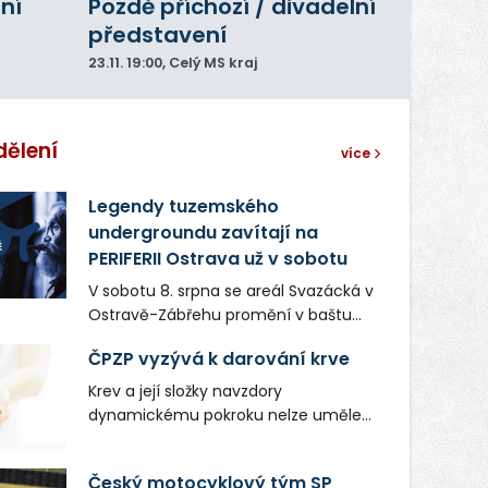
ní
Pozdě příchozí / divadelní
představení
23.11.
19:00
, Celý MS kraj
dělení
více
Legendy tuzemského
undergroundu zavítají na
PERIFERII Ostrava už v sobotu
V sobotu 8. srpna se areál Svazácká v
Ostravě-Zábřehu promění v baštu
undergroundové a alternativní
ČPZP vyzývá k darování krve
hudby. Uskuteční se zde totiž první
ročník festivalu PERIFERIE Ostrava.
Krev a její složky navzdory
Brány areálu se otevřou půlhodinu po
dynamickému pokroku nelze uměle
poledni, na příchozí čekají koncerty,
vyrobit. Zdravotnictví se tudíž bez
autorská čtení a rozhovory.
ochoty lidí darovat tuto
Český motocyklový tým SP
Vstupenky v ceně 450 Kč jsou v
nenahraditelnou tělní tekutinu