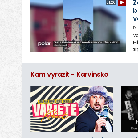
Z
01:20
b
v
Dn
Vo
Mí
sr
z
vn
ar
Kam vyrazit - Karvinsko
do