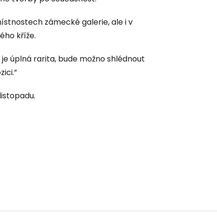
stnostech zámecké galerie, ale i v
ého kříže.
 je úplná rarita, bude možno shlédnout
ici.”
istopadu.