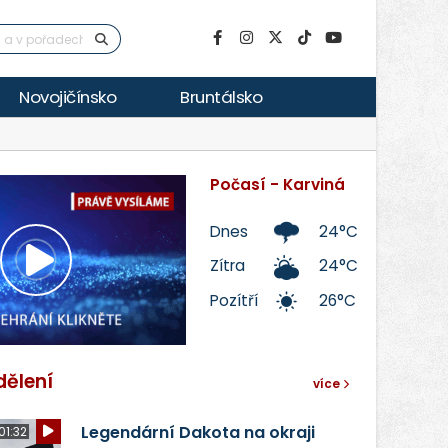
Novojičínsko
Bruntálsko
Počasí - Karviná
Dnes
24°C
Zítra
24°C
Přehrát
Pozítří
26°C
video
dělení
více
Legendární Dakota na okraji
01:32