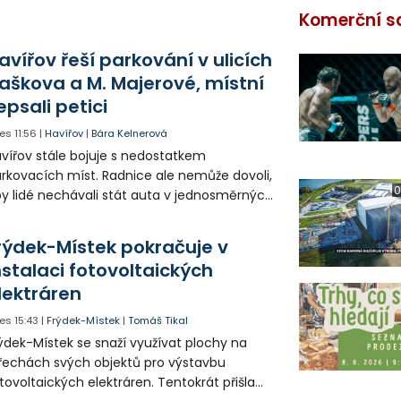
Komerční s
avířov řeší parkování v ulicích
aškova a M. Majerové, místní
epsali petici
es
11:56
|
Havířov
|
Bára Kelnerová
vířov stále bojuje s nedostatkem
rkovacích míst. Radnice ale nemůže dovoli,
0
y lidé nechávali stát auta v jednosměrných
icích, kde nezbývá místo pro průjezd IZS.
tuace se teď řeší v jednom vnitrobloku, kde
rýdek-Místek pokračuje v
 někteří obyvatelé rozhodli sepsat petici.
nstalaci fotovoltaických
lektráren
es
15:43
|
Frýdek-Místek
|
Tomáš Tikal
ýdek-Místek se snaží využívat plochy na
řechách svých objektů pro výstavbu
tovoltaických elektráren. Tentokrát přišla