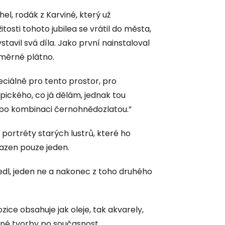
l, rodák z Karviné, který už
tosti tohoto jubilea se vrátil do města,
tavil svá díla. Jako první nainstaloval
měrné plátno.
eciálně pro tento prostor, pro
pického, co já dělám, jednak tou
ebo kombinaci černohnědozlatou.”
ortréty starých lustrů, které ho
razen pouze jeden.
vedl, jeden ne a nakonec z toho druhého
zice obsahuje jak oleje, tak akvarely,
né tvorby po současnost.