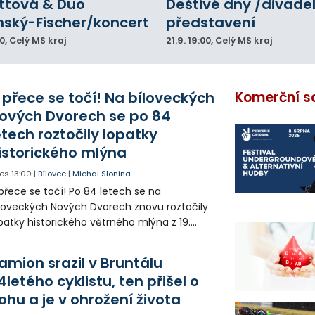
ittová & Duo
Deštivé dny /divadel
nský-Fischer/koncert
představení
00
, Celý MS kraj
21.9.
19:00
, Celý MS kraj
 přece se točí! Na bíloveckých
Komerční s
ových Dvorech se po 84
etech roztočily lopatky
istorického mlýna
es
13:00
|
Bílovec
|
Michal Slonina
přece se točí! Po 84 letech se na
loveckých Nových Dvorech znovu roztočily
patky historického větrného mlýna z 19.
oletí. Kvůli nepříznivému větru je ale museli
zpohybovat dobrovolníci.
amion srazil v Bruntálu
4letého cyklistu, ten přišel o
ohu a je v ohrožení života