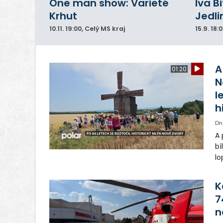
One man show: Varieté
Iva B
Krhut
Jedli
10.11.
19:00
, Celý MS kraj
15.9.
18:
A
01:20
N
l
h
Dn
A 
bí
lo
st
ro
K
7
n