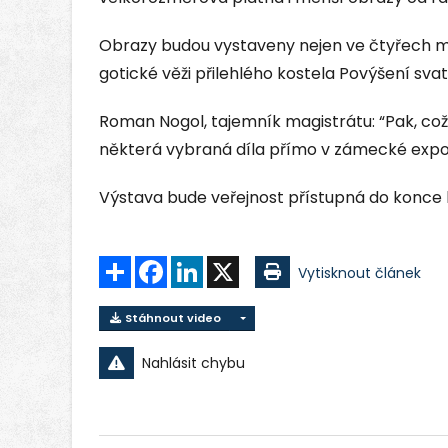
Obrazy budou vystaveny nejen ve čtyřech mí
gotické věži přilehlého kostela Povýšení svat
Roman Nogol, tajemník magistrátu: “Pak, což
některá vybraná díla přímo v zámecké expoz
Výstava bude veřejnost přístupná do konce l
Sdílet
Facebook
LinkedIn
X
Vytisknout článek
Stáhnout video
Nahlásit chybu