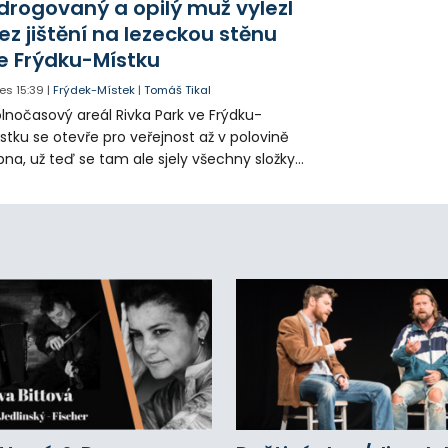
drogovaný a opilý muž vylezl
ez jištění na lezeckou stěnu
e Frýdku-Místku
es
15:39
|
Frýdek-Místek
|
Tomáš Tikal
lnočasový areál Rivka Park ve Frýdku-
stku se otevře pro veřejnost až v polovině
pna, už teď se tam ale sjely všechny složky
áchranného systému. Důvodem bylo
iknutí opilého muže pod vlivem drog do
eálu. Vyšplhal na lezeckou stěnu a nemohl
lů.