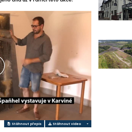
řehrát
ideo
Stáhnout přepis
Stáhnout video