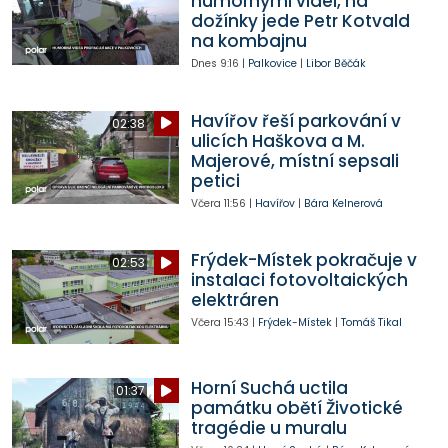
humornými videi, na
dožínky jede Petr Kotvald
na kombajnu
Dnes
9:16
|
Palkovice
|
Libor Běčák
Havířov řeší parkování v
02:38
ulicích Haškova a M.
Majerové, místní sepsali
petici
Včera
11:56
|
Havířov
|
Bára Kelnerová
Frýdek-Místek pokračuje v
02:53
instalaci fotovoltaických
elektráren
Včera
15:43
|
Frýdek-Místek
|
Tomáš Tikal
Horní Suchá uctila
01:37
památku obětí Životické
tragédie u muralu