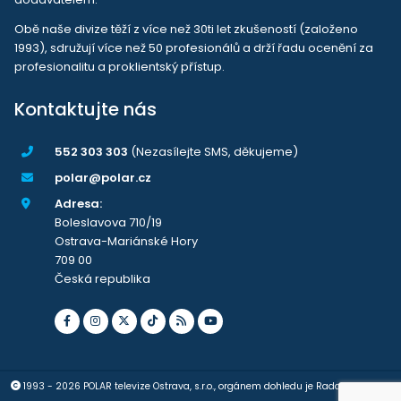
Obě naše divize těží z více než 30ti let zkušeností (založeno
1993), sdružují více než 50 profesionálů a drží řadu ocenění za
profesionalitu a proklientský přístup.
Kontaktujte nás
552 303 303
(Nezasílejte SMS, děkujeme)
polar@polar.cz
Adresa:
Boleslavova 710/19
Ostrava-Mariánské Hory
709 00
Česká republika
1993 - 2026 POLAR televize Ostrava, s.r.o., orgánem dohledu je Rada pro