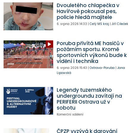
Dvouletého chlapečka v
Havířově pokousal pes,
policie hledá majitele
6. srpna 2026
14:33
|
Celý MS kraj
|
Jiří Cileček
Poruba přivítá ME hasičů v
01:31
požárním sportu. Kromě
sportovních výkonů bude k
vidění i technika
6. srpna 2026
15:43
|
Ostrava-Poruba
|
Jana
Lipowská
Legendy tuzemského
undergroundu zavítají na
PERIFERII Ostrava už v
sobotu
Komerční sdělení
ČPZP vyzývá k darování