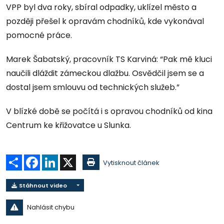
VPP byl dva roky, sbíral odpadky, uklízel město a
později přešel k opravám chodníků, kde vykonával
pomocné práce.
Marek Šabatský, pracovník TS Karviná: “Pak mě kluci
naučili dláždit zámeckou dlažbu. Osvědčil jsem se a
dostal jsem smlouvu od technických služeb.”
V blízké době se počítá i s opravou chodníků od kina
Centrum ke křižovatce u Slunka.
Sdílet
Facebook
LinkedIn
X
Vytisknout článek
Stáhnout video
Nahlásit chybu