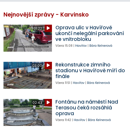
Nejnovější zprávy - Karvinsko
Oprava ulic v Havířově
01:22
ukončí nelegální parkování
ve vnitrobloku
Včera
15:08
|
Havířov
|
Bára Kelnerová
Rekonstrukce zimního
03:00
stadionu v Havířově míří do
finále
Včera
11:51
|
Havířov
|
Bára Kelnerová
Fontánu na náměstí Nad
02:43
Terasou čeká rozsáhlá
oprava
Včera
11:42
|
Havířov
|
Bára Kelnerová