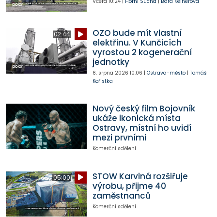
Včera
10:24
|
Horní Suchá
|
Bára Kelnerová
OZO bude mít vlastní
02:44
elektřinu. V Kunčicích
vyrostou 2 kogenerační
jednotky
6. srpna 2026
10:06
|
Ostrava-město
|
Tomáš
Kořistka
Nový český film Bojovník
ukáže ikonická místa
Ostravy, místní ho uvidí
mezi prvními
Komerční sdělení
STOW Karviná rozšiřuje
05:00
výrobu, přijme 40
zaměstnanců
Komerční sdělení