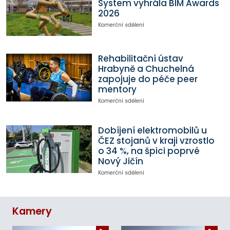
System vyhrála BIM Awards
2026
Komerční sdělení
Rehabilitační ústav
Hrabyně a Chuchelná
zapojuje do péče peer
mentory
Komerční sdělení
Dobíjení elektromobilů u
ČEZ stojanů v kraji vzrostlo
o 34 %, na špici poprvé
Nový Jičín
Komerční sdělení
Kamery