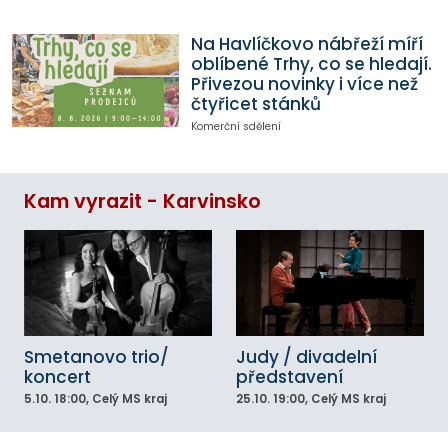
Na Havlíčkovo nábřeží míří
oblíbené Trhy, co se hledají.
Přivezou novinky i více než
čtyřicet stánků
Komerční sdělení
Kam vyrazit - Karvinsko
Smetanovo trio/
Judy / divadelní
koncert
představení
5.10.
18:00
, Celý MS kraj
25.10.
19:00
, Celý MS kraj