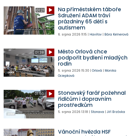
Na příměstském táboře
01:21
Sdružení ADAM tráví
prázdniny 65 dětí s
autismem
6. srpna 2026
11:15
|
Havířov
|
Bára Kelnerová
Město Orlová chce
01:38
podpořit bydlení mladých
rodin
5. srpna 2026
15:30
|
Orlová
|
Monika
Ociepková
Stonavský farář požehnal
01:50
řidičům i dopravním
prostředkům
5. srpna 2026
13:18
|
Stonava
|
Jiří Brzóska
Vánoční hvězda HSF