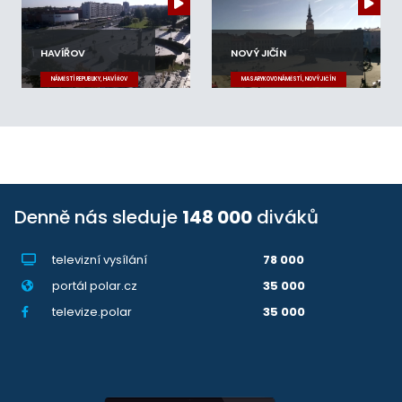
HAVÍŘOV
NOVÝ JIČÍN
NÁMĚSTÍ REPUBLIKY, HAVÍŘOV
MASARYKOVO NÁMĚSTÍ, NOVÝ JIČÍN
Denně nás sleduje
148 000
diváků
televizní vysílání
78 000
portál polar.cz
35 000
televize.polar
35 000