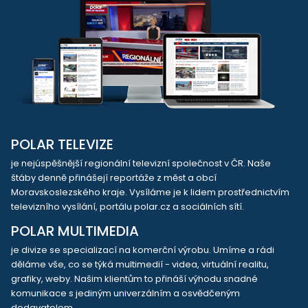
POLAR TELEVIZE
je nejúspěšnější regionální televizní společnost v ČR. Naše
štáby denně přinášejí reportáže z měst a obcí
Moravskoslezského kraje. Vysíláme je k lidem prostřednictvím
televizního vysílání, portálu polar.cz a sociálních sítí.
POLAR MULTIMEDIA
je divize se specializací na komerční výrobu. Umíme a rádi
děláme vše, co se týká multimedií - videa, virtuální realitu,
grafiky, weby. Našim klientům to přináší výhodu snadné
komunikace s jediným univerzálním a osvědčeným
dodavatelem.