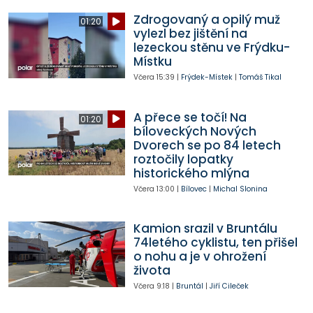
Zdrogovaný a opilý muž
01:20
vylezl bez jištění na
lezeckou stěnu ve Frýdku-
Místku
Včera
15:39
|
Frýdek-Místek
|
Tomáš Tikal
A přece se točí! Na
01:20
bíloveckých Nových
Dvorech se po 84 letech
roztočily lopatky
historického mlýna
Včera
13:00
|
Bílovec
|
Michal Slonina
Kamion srazil v Bruntálu
74letého cyklistu, ten přišel
o nohu a je v ohrožení
života
Včera
9:18
|
Bruntál
|
Jiří Cileček