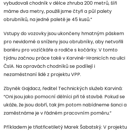
vybudovali chodník v délce zhruba 200 metrů, šíři
máme dva metry, použili jsme čtyři a půl palety
obrubníků, na jedné paletě je 45 kusů.”
Vstupy do vozovky jsou ukončeny hmatným páskem
pro nevidomé a sníženy jsou obrubníky, aby netvořili
bariéru pro vozíčkáře a rodiče s kočárky. V tomto
týdnu začnou práce také v Karviné-Hranicích na ulici
ČslA. Na opravách chodníků se podílejí i
nezaměstnaní lidé z projektu VPP.
Zbyněk Gajdacz, ředitel Technických služeb Karviná:
“Oni jsou jako pomocní dělníci při té stavbě. Pokud se
ukáže, že jsou dobří, tak jim potom nabídneme šanci a
zaměstnáme je v řádném pracovním poměru.”
Příkladem je třiatřicetiletý Marek Šabatský. V projektu