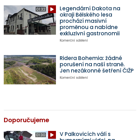
Legendární Dakota na
01:32
okraji Bělského lesa
prochází masivní
proměnou a nabídne
exkluzivní gastronomii
Komerční sdělení
Ridera Bohemia: žádné
porušení na naší straně.
Jen nezákonné šetření ČIŽP
Komerční sdělení
Doporučujeme
V Palkovicích válí s
01:30