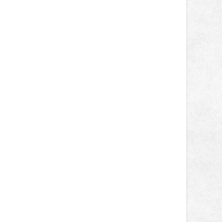
hypermarketu Tesco v Novém Jičíně,
kde řidiči načerpali bezmála 60 tisíc
kWh. Uživatelé stanic futurego při
jedné seanci doplnili v průměru 23
kWh elektřiny, upřesnil mluvčí
energetiků Vladislav Sobol.