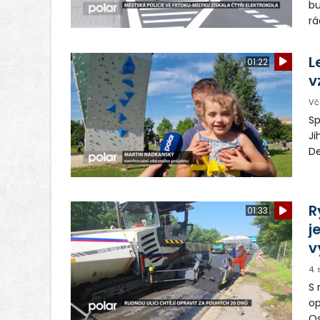
bu
rá
el
m
L
01:22
v
Vč
Sp
Ji
De
pa
ob
vy
R
01:33
j
v
4.
S 
op
Os