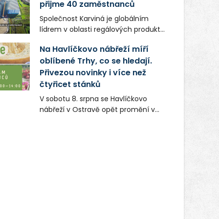
přijme 40 zaměstnanců
Společnost Karviná je globálním
lídrem v oblasti regálových produktů
a systémů, stabilním
Na Havlíčkovo nábřeží míří
zaměstnavatelem na Karvinsku a
oblíbené Trhy, co se hledají.
firmou s obrovským potenciálem.
Přivezou novinky i více než
čtyřicet stánků
V sobotu 8. srpna se Havlíčkovo
nábřeží v Ostravě opět promění v
místo plné vůní, chutí a poctivých
lokálních výrobků. Trhy, co se hledají
tentokrát nabídnou více než čtyřicet
pečlivě vybraných stánků s kvalitní
gastronomií, farmářskými produkty,
designem i řemeslnou tvorbou.
Návštěvníci se mohou těšit nejen na
oblíbené stálice, ale také na řadu
novinek, které v Ostravě běžně
nepotkají.