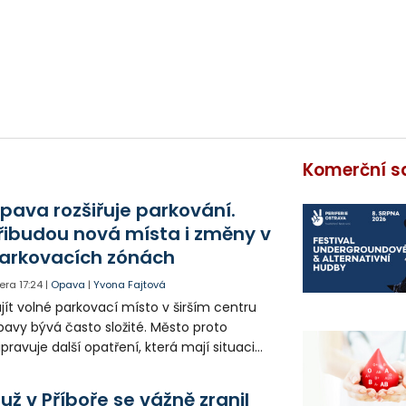
Komerční s
pava rozšiřuje parkování.
řibudou nová místa i změny v
arkovacích zónách
era
17:24
|
Opava
|
Yvona Fajtová
jít volné parkovací místo v širším centru
avy bývá často složité. Město proto
ipravuje další opatření, která mají situaci
epšit. Vznikají nová parkovací stání, mění se
ganizace dopravy a některé novinky čekají
už v Příboře se vážně zranil