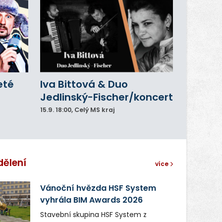
eté
Iva Bittová & Duo
Jedlinský-Fischer/koncert
15.9.
18:00
, Celý MS kraj
dělení
více
Vánoční hvězda HSF System
vyhrála BIM Awards 2026
Stavební skupina HSF System z