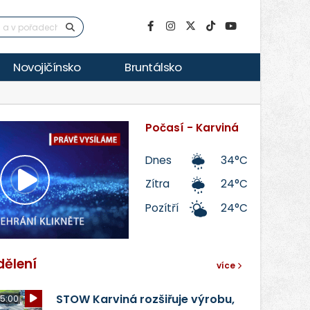
Novojičínsko
Bruntálsko
Počasí - Karviná
Dnes
34°C
Zítra
24°C
Přehrát
Pozítří
24°C
video
dělení
více
STOW Karviná rozšiřuje výrobu,
5:00