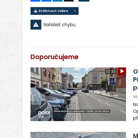
Stáhnout video
Nahlásit chybu
Doporučujeme
O
02:33
P
p
Vč
Na
Op
př
zl
or
M