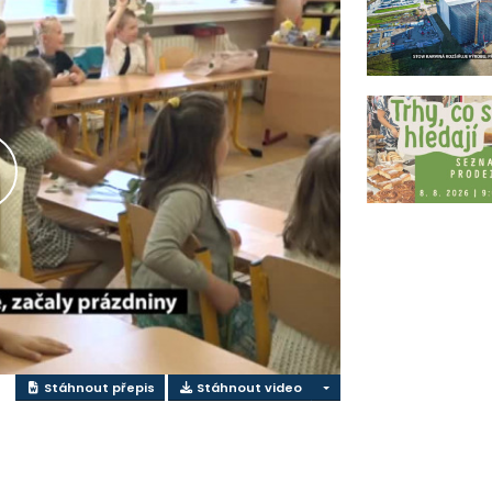
řehrát
ideo
Stáhnout přepis
Stáhnout video