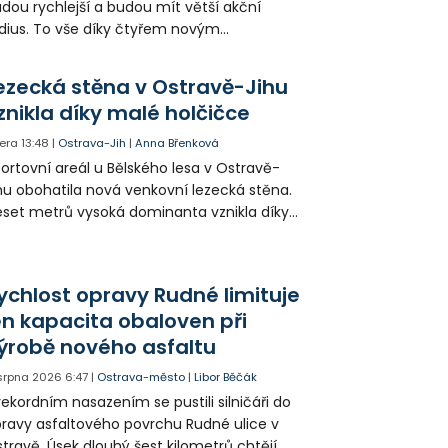
dou rychlejší a budou mít větší akční
dius. To vše díky čtyřem novým
ektrokolům, které strážníkům pořídilo
ěsto.
ezecká stěna v Ostravě-Jihu
znikla díky malé holčičce
era
13:48
|
Ostrava-Jih
|
Anna Břenková
ortovní areál u Bělského lesa v Ostravě-
hu obohatila nová venkovní lezecká stěna.
set metrů vysoká dominanta vznikla díky
rticipativnímu rozpočtu a místním
yvatelům nabízí volně přístupné sportovní
žití.
ychlost opravy Rudné limituje
en kapacita obaloven při
ýrobě nového asfaltu
 srpna 2026
6:47
|
Ostrava-město
|
Libor Běčák
rekordním nasazením se pustili silničáři do
ravy asfaltového povrchu Rudné ulice v
travě. Úsek dlouhý šest kilometrů chtějí