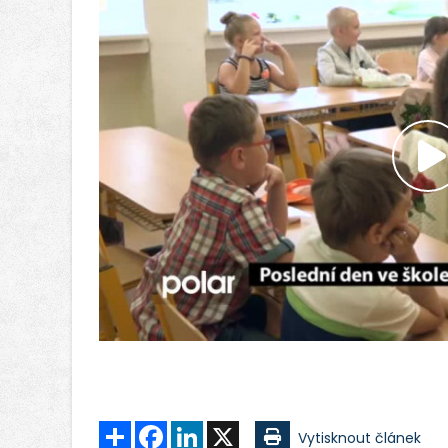
P
v
Sdílet
Facebook
LinkedIn
X
Vytisknout článek