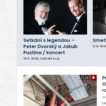
Setkání s legendou –
Smeta
Peter Dvorský a Jakub
5.10.
18:0
Pustina / koncert
18.11.
18:00
, Celý MS kraj
P
02:56
O
r
Vč
Le