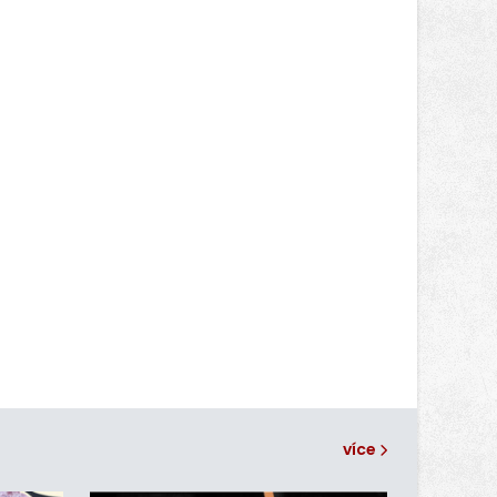
RS660, které motocykl znatelně
zrychlilo.
více