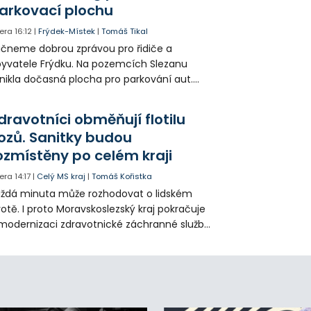
arkovací plochu
era
16:12
|
Frýdek-Místek
|
Tomáš Tikal
čneme dobrou zprávou pro řidiče a
yvatele Frýdku. Na pozemcích Slezanu
nikla dočasná plocha pro parkování aut.
ohodlo se na tom město s vedením
olečnosti Slezan Holding.
dravotníci obměňují flotilu
ozů. Sanitky budou
ozmístěny po celém kraji
era
14:17
|
Celý MS kraj
|
Tomáš Kořistka
ždá minuta může rozhodovat o lidském
votě. I proto Moravskoslezský kraj pokračuje
modernizaci zdravotnické záchranné služby
do provozu nyní zamířilo 14 nových sanitek
bavených nejmodernější technikou.