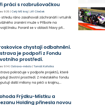
ké řidiče v parkovacích zónách.
ři práci s rozbrušovačkou
es
9:35
|
Celý MS kraj
|
Jiří Cileček
 středu ráno zasahovali záchranáři i vrtulník
vážného zranění muže v Příboře na
vojičínsku. Poranil se v oblasti hlavy při
áci s rozbrušovačkou. Následně byl
tulníkem přepraven do ostravské fakultní
emocnice.
roskovice chystají odbahnění.
strava je podpoří z Fondu
ivotního prostředí.
es
9:14
|
Ostrava-město
|
Tomáš Kořistka
trava pokračuje v podpoře projektů, které
epšují životní prostředí. Z městského fondu
putují další miliony na péči o krajinu,
řejný prostor i environmentální výchovu
tí a mládeže.
ohoda Frýdku-Místku a
lezanu Holding přinesla novou