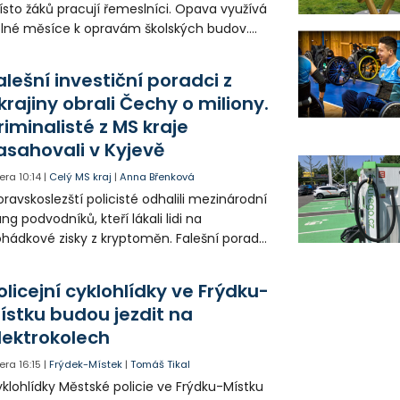
sto žáků pracují řemeslníci. Opava využívá
lné měsíce k opravám školských budov.
tos jsou díky obnově školek po
ředloňských povodních práce méně
alešní investiční poradci z
zsáhlé.
krajiny obrali Čechy o miliony.
riminalisté z MS kraje
asahovali v Kyjevě
era
10:14
|
Celý MS kraj
|
Anna Břenková
ravskoslezští policisté odhalili mezinárodní
ng podvodníků, kteří lákali lidi na
hádkové zisky z kryptoměn. Falešní poradci
lámanou češtinou volali obětem z
rajinského call centra a připravili Čechy o
olicejní cyklohlídky ve Frýdku-
sítky až stovky milionů korun. Na padesátce
ístku budou jezdit na
movních prohlídek v Kyjevě se podíleli i
lektrokolech
ští vyšetřovatelé.
era
16:15
|
Frýdek-Místek
|
Tomáš Tikal
klohlídky Městské policie ve Frýdku-Místku