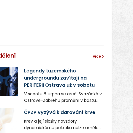
dělení
více
Legendy tuzemského
undergroundu zavítají na
PERIFERII Ostrava už v sobotu
V sobotu 8. srpna se areál Svazácká v
Ostravě-Zábřehu promění v baštu
undergroundové a alternativní
ČPZP vyzývá k darování krve
hudby. Uskuteční se zde totiž první
ročník festivalu PERIFERIE Ostrava.
Krev a její složky navzdory
Brány areálu se otevřou půlhodinu po
dynamickému pokroku nelze uměle
poledni, na příchozí čekají koncerty,