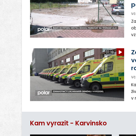
p
Vč
Za
ob
vz
D
sp
Z
01:18
v
r
Vč
Ka
ži
v 
– 
vy
Kam vyrazit - Karvinsko