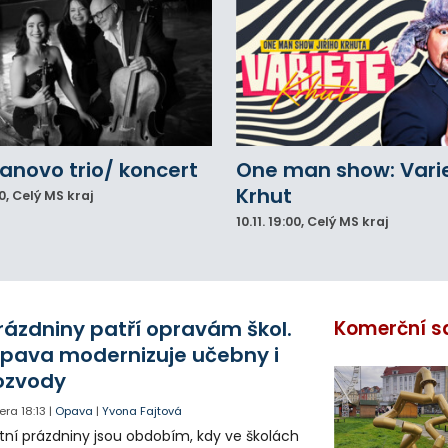
novo trio/ koncert
One man show: Vari
Krhut
0
, Celý MS kraj
10.11.
19:00
, Celý MS kraj
rázdniny patří opravám škol.
Komerční s
pava modernizuje učebny i
ozvody
era
18:13
|
Opava
|
Yvona Fajtová
tní prázdniny jsou obdobím, kdy ve školách