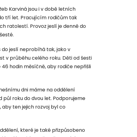
žeb Karviná jsou i v době letních
o tří let. Pracujícím rodičům tak
h ratolestí. Provoz jeslí je denně do
šesté.
 do jeslí neprobíhá tak, jako v
st v průběhu celého roku. Děti od šesti
46 hodin měsíčně, aby rodiče nepřišli
 dnešnímu dni máme na oddělení
od půl roku do dvou let. Podporujeme
aby ten jejich rozvoj byl co
ddělení, které je také přizpůsobeno