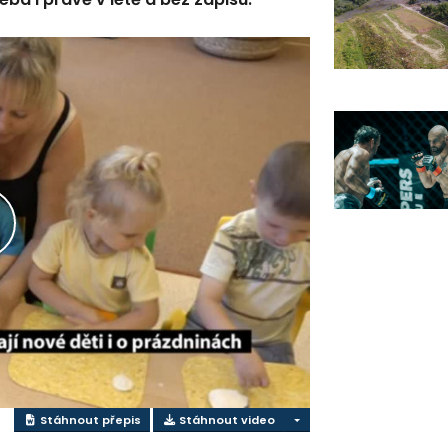
řehrát
ideo
Stáhnout přepis
Stáhnout video