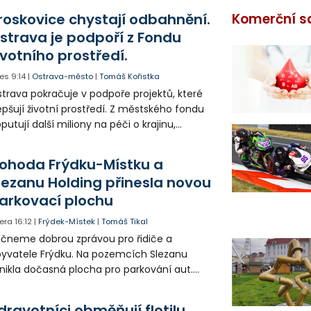
roskovice chystají odbahnění.
Komerční s
strava je podpoří z Fondu
ivotního prostředí.
es
9:14
|
Ostrava-město
|
Tomáš Kořistka
trava pokračuje v podpoře projektů, které
epšují životní prostředí. Z městského fondu
putují další miliony na péči o krajinu,
řejný prostor i environmentální výchovu
tí a mládeže.
ohoda Frýdku-Místku a
lezanu Holding přinesla novou
arkovací plochu
era
16:12
|
Frýdek-Místek
|
Tomáš Tikal
čneme dobrou zprávou pro řidiče a
yvatele Frýdku. Na pozemcích Slezanu
nikla dočasná plocha pro parkování aut.
ohodlo se na tom město s vedením
olečnosti Slezan Holding.
dravotníci obměňují flotilu