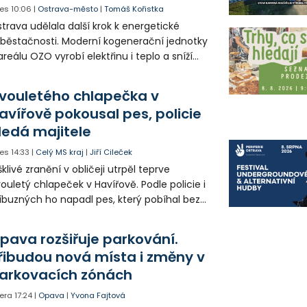
es
10:06
|
Ostrava-město
|
Tomáš Kořistka
trava udělala další krok k energetické
běstačnosti. Moderní kogenerační jednotky
areálu OZO vyrobí elektřinu i teplo a sníží
klady i emise. Malou elektrárnu postaví
olia přímo v Kunčicích.
vouletého chlapečka v
avířově pokousal pes, policie
ledá majitele
es
14:33
|
Celý MS kraj
|
Jiří Cileček
klivé zranění v obličeji utrpěl teprve
ouletý chlapeček v Havířově. Podle policie i
íbuzných ho napadl pes, který pobíhal bez
dítka a náhubku. Majitel psa údajně z místa
ešel. Případem už se zabývá policie, která
pava rozšiřuje parkování.
jitele psa hledá.
řibudou nová místa i změny v
arkovacích zónách
era
17:24
|
Opava
|
Yvona Fajtová