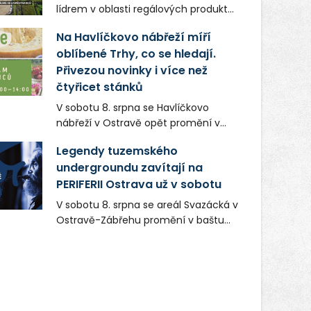
lídrem v oblasti regálových produktů
a systémů, stabilním
Na Havlíčkovo nábřeží míří
zaměstnavatelem na Karvinsku a
oblíbené Trhy, co se hledají.
firmou s obrovským potenciálem.
Přivezou novinky i více než
čtyřicet stánků
V sobotu 8. srpna se Havlíčkovo
nábřeží v Ostravě opět promění v
místo plné vůní, chutí a poctivých
Legendy tuzemského
lokálních výrobků. Trhy, co se hledají
undergroundu zavítají na
tentokrát nabídnou více než čtyřicet
PERIFERII Ostrava už v sobotu
pečlivě vybraných stánků s kvalitní
gastronomií, farmářskými produkty,
V sobotu 8. srpna se areál Svazácká v
designem i řemeslnou tvorbou.
Ostravě-Zábřehu promění v baštu
Návštěvníci se mohou těšit nejen na
undergroundové a alternativní
oblíbené stálice, ale také na řadu
hudby. Uskuteční se zde totiž první
novinek, které v Ostravě běžně
ročník festivalu PERIFERIE Ostrava.
nepotkají.
Brány areálu se otevřou půlhodinu po
poledni, na příchozí čekají koncerty,