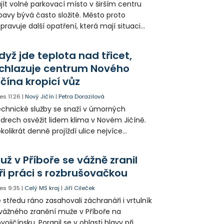
jít volné parkovací místo v širším centru
avy bývá často složité. Město proto
ipravuje další opatření, která mají situaci
epšit. Vznikají nová parkovací stání, mění se
ganizace dopravy a některé novinky čekají
dyž jde teplota nad třicet,
ké řidiče v parkovacích zónách.
chlazuje centrum Nového
ičína kropicí vůz
es
11:26
|
Nový Jičín
|
Petra Dorazilová
chnické služby se snaží v úmorných
drech osvěžit lidem klima v Novém Jičíně.
kolikrát denně projíždí ulice nejvíce
hřátého centra kropící vůz. Zvýšila se také
tenzita zálivky květinových záhonů.
už v Příboře se vážně zranil
ři práci s rozbrušovačkou
es
9:35
|
Celý MS kraj
|
Jiří Cileček
 středu ráno zasahovali záchranáři i vrtulník
vážného zranění muže v Příboře na
vojičínsku. Poranil se v oblasti hlavy při