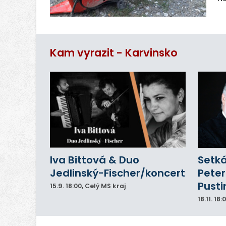
pr
vr
n
Kam vyrazit - Karvinsko
Iva Bittová & Duo
Setká
Jedlinský-Fischer/koncert
Peter
Pusti
15.9.
18:00
, Celý MS kraj
18.11.
18: