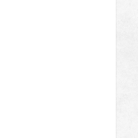
světa vrcholových zápasů, tentokrát
v MMA.