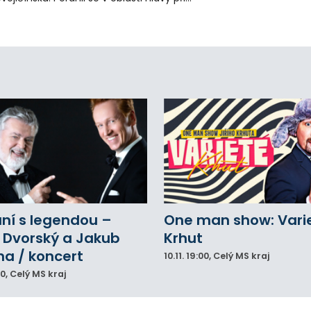
áci s rozbrušovačkou. Následně byl
tulníkem přepraven do ostravské fakultní
emocnice.
ní s legendou –
One man show: Vari
 Dvorský a Jakub
Krhut
na / koncert
10.11.
19:00
, Celý MS kraj
00
, Celý MS kraj