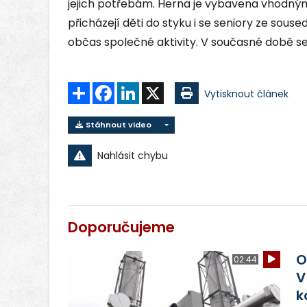
jejich potřebám. Herna je vybavena vhodný
přicházejí děti do styku i se seniory ze sous
občas společné aktivity. V současné době s
Sdílet
Facebook
LinkedIn
X
Vytisknout článek
Stáhnout video
Nahlásit chybu
Doporučujeme
O
02:44
V
k