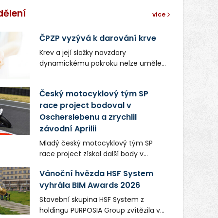
dělení
více
ČPZP vyzývá k darování krve
Krev a její složky navzdory
dynamickému pokroku nelze uměle
vyrobit. Zdravotnictví se tudíž bez
ochoty lidí darovat tuto
Český motocyklový tým SP
nenahraditelnou tělní tekutinu
race project bodoval v
neobejde. Naléhavá potřeba doplnit
Oscherslebenu a zrychlil
krevní zásoby nastává vždy v létě,
kdy stoupá počet úrazů. Česká
závodní Aprilii
průmyslová zdravotní pojišťovna
Mladý český motocyklový tým SP
(ČPZP) apeluje na všechny, kteří se
race project získal další body v
těší dobrému zdraví, aby se stali
mezinárodním šampionátu EURO
pravidelnými dárci krve.
Vánoční hvězda HSF System
MOTO. Při závodním víkendu, který se
vyhrála BIM Awards 2026
konal od 31. července do 2. srpna na
německém okruhu Oschersleben,
Stavební skupina HSF System z
obsadil Filip Novotný ve třídě
holdingu PURPOSIA Group zvítězila v