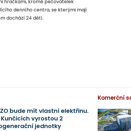
mi hračkami, kromě pečovatelek
edícího denního centra, se kterými mají
em dochází 24 dětí.
Komerční s
ZO bude mít vlastní elektřinu.
0
 Kunčicích vyrostou 2
ogenerační jednotky