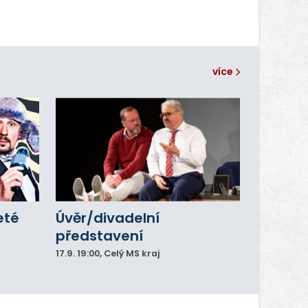
více
eté
Úvěr/divadelní
představení
17.9.
19:00
, Celý MS kraj