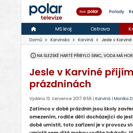
Pořady
R
MS kraj
Ostrava
K
Domů
Karvinsko
Karviná
Jesle v Karviné 
NA SLEZSKÉ HARTĚ PŘIBYLO SINIC, VODA MÁ HORŠ
ÚOHS DAL ZÁTORU POKUTU 100 000 ZA CHYBY 
AREÁL LODIČEK V KARVINÉ SE PŘIPRAVUJE NA VE
KARVINÁ ZNÁ BUDOUCÍ PODOBU AREÁLU LODIČ
MORAVSKOSLEZŠTÍ POLICISTÉ ODHALILI MEZINÁ
LÁKALI LIDI NA ZISKY Z KRYPTOMĚN, INFO A VIDE
RADNÍ OSTRAVY A POSLANKYNĚ A. HOFFMANNOV
NA POSTUP MINISTERSTVA ŽIVOTNÍHO PROSTŘED
MUŽ V PŘÍBOŘE SE VÁŽNĚ ZRANIL PŘI PRÁCI S 
SLEZSKÁ OSTRAVA PŘIPRAVUJE PROJEKTOVOU D
PODEZŘELÝ BALÍČEK ZASTAVIL PROVOZ NA NÁDRA
CHLAPEČKA (2) V HAVÍŘOVĚ POKOUSAL PES, POLI
MS KRAJ VYBUDUJE ZA 40 MILIONŮ V JABLUNKOVĚ
FOTBALISTA LAURI LAINE SE VRACÍ Z BANÍKU OS
F-M DOKONČIL VOLNOČASOVÝ AREÁL RIVKA PA
Jesle v Karviné přijím
prázdninách
Vydáno 13. července 2017 8:56 |
Karviná
|
Monika 
Zatímco v době prázdnin jsou školy zavřen
omezením, rodiče dětí docházející do jeslí
době umístit, toto zařízení je v provozu st
umístit sem dítě mohou rodiče kdykoliv, tř