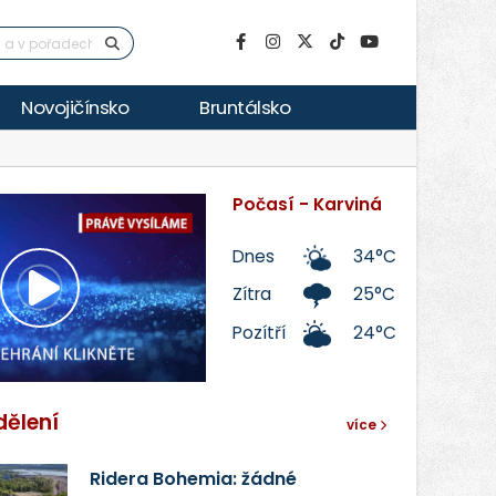
Novojičínsko
Bruntálsko
Počasí - Karviná
Dnes
34°C
Zítra
25°C
Přehrát
Pozítří
24°C
video
dělení
více
Ridera Bohemia: žádné