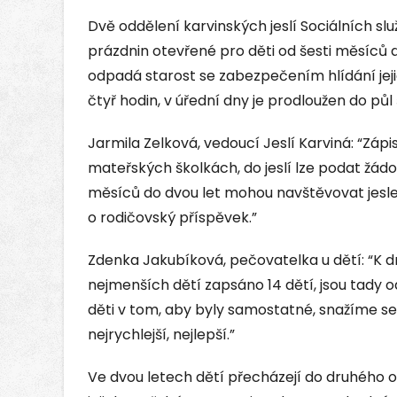
Dvě oddělení karvinských jeslí Sociálních slu
prázdnin otevřené pro děti od šesti měsíců d
odpadá starost se zabezpečením hlídání jejic
čtyř hodin, v úřední dny je prodloužen do půl 
Jarmila Zelková, vedoucí Jeslí Karviná: “Zápis
mateřských školkách, do jeslí lze podat žádo
měsíců do dvou let mohou navštěvovat jesle 
o rodičovský příspěvek.”
Zdenka Jakubíková, pečovatelka u dětí: “K
nejmenších dětí zapsáno 14 dětí, jsou tady 
děti v tom, aby byly samostatné, snažíme se, 
nejrychlejší, nejlepší.”
Ve dvou letech dětí přecházejí do druhého o