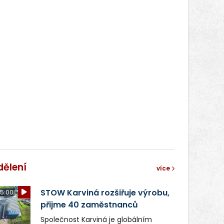
dělení
více
STOW Karviná rozšiřuje výrobu,
5:00
přijme 40 zaměstnanců
Společnost Karviná je globálním