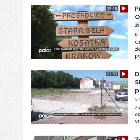
P
02:46
O
ž
Dn
Os
zl
po
ve
dě
D
02:53
S
p
Vč
Za
ob
vz
D
sp
Z
01:18