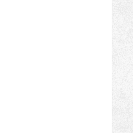
autorská čtení a rozhovory.
Vstupenky v ceně 450 Kč jsou v
prodeji.