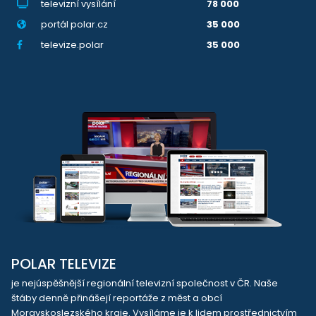
televizní vysílání
78 000
portál polar.cz
35 000
televize.polar
35 000
POLAR TELEVIZE
je nejúspěšnější regionální televizní společnost v ČR. Naše
štáby denně přinášejí reportáže z měst a obcí
Moravskoslezského kraje. Vysíláme je k lidem prostřednictvím