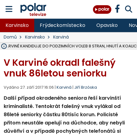
Karvinsko
Frýdeckomístecko
Opavsko
Nov
Domů
Karvinsko
Karviná
V KARVINÉ KANDIDUJE DO PODZIMNÍCH VOLEB 8 STRAN, HNUTÍ A KOALIC
ÚOHS DAL ZÁTORU POKUTU 100 000 ZA CHYBY V ZAKÁZCE NA OBN
AREÁL LODIČEK V KARVINÉ SE PŘIPRAVUJE NA VELKOU REKONSTRUKC
KARVINÁ ZNÁ BUDOUCÍ PODOBU AREÁLU LODIČKY V PARKU BOŽEN
MORAVSKOSLEZŠTÍ POLICISTÉ ODHALILI MEZINÁRODNÍ GANG PODVO
LÁKALI LIDI NA ZISKY Z KRYPTOMĚN, INFO A VIDEO NA POLAR.CZ
MINISTESTVO ŽIVOTNÍHO PROSTŘEDÍ PŘEVZALO VYŠETŘOVÁNÍ KAU
A ROZHODLO, ŽE VINÍK ZA ŠKODY PO ZAVEZENÍ TUNAMI ODPADU NE
MUŽ V PŘÍBOŘE SE VÁŽNĚ ZRANIL PŘI PRÁCI S ROZBRUŠOVAČKOU, I
SLEZSKÁ OSTRAVA PŘIPRAVUJE PROJEKTOVOU DOKUMENTACI PRO 
FRÝDEK-MÍSTEK DOKONČIL STAVBU VOLNOČASOVÉHO AREÁLU NA RIVI
CHLAPEČKA (2) V HAVÍŘOVĚ POKOUSAL PES, POLICIE HLEDÁ MAJITEL
MS KRAJ VYBUDUJE ZA 40 MILIONŮ V JABLUNKOVĚ NOVÝ MOST PŘES O
FOTBALISTA LAURI LAINE SE VRACÍ Z BANÍKU OSTRAVA NA PŮL ROK
F-M DOKONČIL VOLNOČASOVÝ AREÁL RIVKA PARK ZA 62 MILIONŮ,
V Karviné okradl falešný
vnuk 86letou seniorku
Vydáno 27. září 2017 16:06 |
Karviná
|
Jiří Brzóska
Další případ okradeného seniora řeší karvinští
kriminalisté. Tentokrát falešný vnuk vylákal od
86leté seniorky částku 80tisíc korun. Policisté
přitom neustále apelují na důchodce, aby nebyli
důvěřiví a v případě pochybných telefonátů si