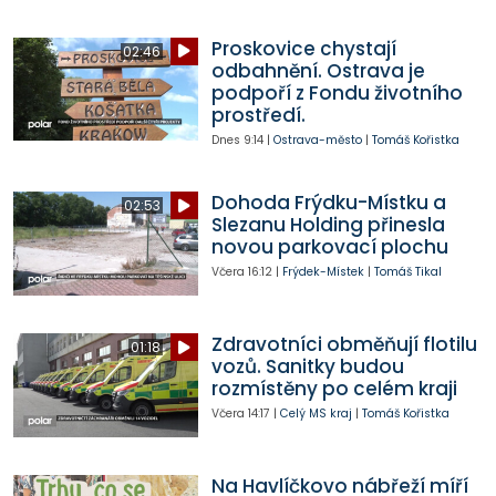
Proskovice chystají
02:46
odbahnění. Ostrava je
podpoří z Fondu životního
prostředí.
Dnes
9:14
|
Ostrava-město
|
Tomáš Kořistka
Dohoda Frýdku-Místku a
02:53
Slezanu Holding přinesla
novou parkovací plochu
Včera
16:12
|
Frýdek-Místek
|
Tomáš Tikal
Zdravotníci obměňují flotilu
01:18
vozů. Sanitky budou
rozmístěny po celém kraji
Včera
14:17
|
Celý MS kraj
|
Tomáš Kořistka
Na Havlíčkovo nábřeží míří