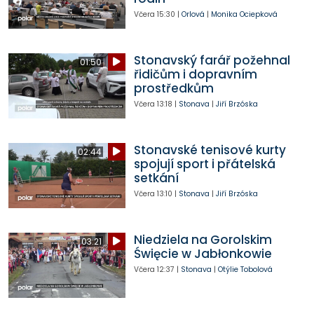
Včera
15:30
|
Orlová
|
Monika Ociepková
Stonavský farář požehnal
01:50
řidičům i dopravním
prostředkům
Včera
13:18
|
Stonava
|
Jiří Brzóska
Stonavské tenisové kurty
02:44
spojují sport i přátelská
setkání
Včera
13:10
|
Stonava
|
Jiří Brzóska
Niedziela na Gorolskim
03:21
Święcie w Jabłonkowie
Včera
12:37
|
Stonava
|
Otýlie Tobolová