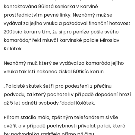
kontaktována 86letá seniorka v Karviné
prostřednictvím pevné linky. Neznámý muž se
vydával za jejího vnuka a požadoval finanční hotovost
200tisíc korun s tím, že si pro peníze pošle svého
kamaráda,“ řekl mluvčí karvinské policie Miroslav
Kolátek.
Neznámý muž, který se vydával za kamaráda jejího
vnuka tak lstí nakonec získal 80tisíc korun.
„Policisté skutek šetří pro podezření z přečinu
podvodu, za který pachateli v případě dopadení hrozí
až 5 let odnětí svobody,“dodal Kolátek.
Přitom stačilo málo, zpětným telefonátem si vše
ověřit a v případě pochybnosti přivolat policii, která
by podvodníka zadržela přímo při činu.