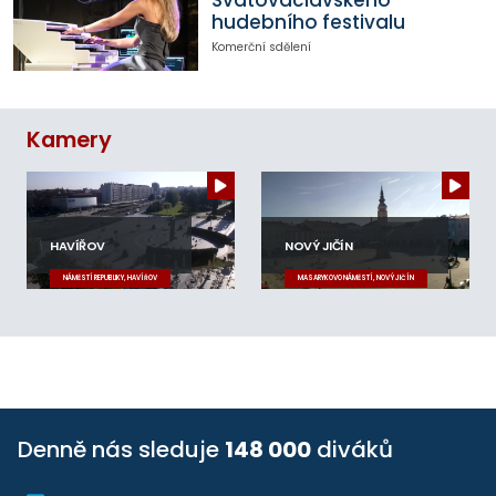
Svatováclavského
hudebního festivalu
Komerční sdělení
Kamery
HAVÍŘOV
NOVÝ JIČÍN
NÁMĚSTÍ REPUBLIKY, HAVÍŘOV
MASARYKOVO NÁMĚSTÍ, NOVÝ JIČÍN
Denně nás sleduje
148 000
diváků