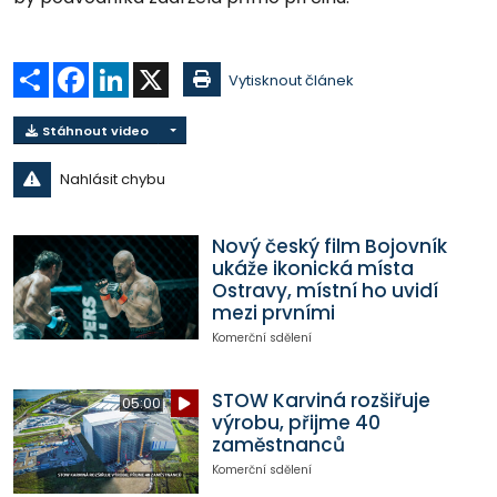
Sdílet
Facebook
LinkedIn
X
Vytisknout článek
Stáhnout video
Nahlásit chybu
Nový český film Bojovník
ukáže ikonická místa
Ostravy, místní ho uvidí
mezi prvními
Komerční sdělení
STOW Karviná rozšiřuje
05:00
výrobu, přijme 40
zaměstnanců
Komerční sdělení