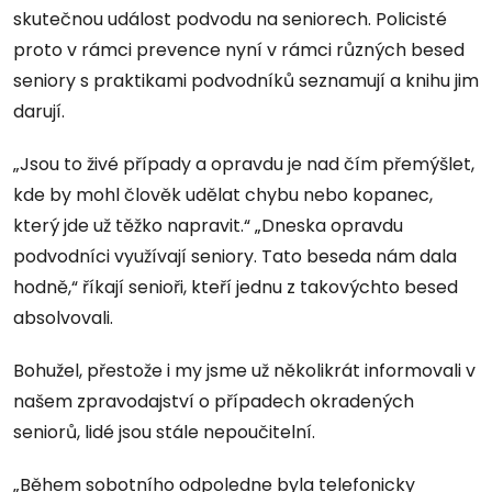
skutečnou událost podvodu na seniorech. Policisté
proto v rámci prevence nyní v rámci různých besed
seniory s praktikami podvodníků seznamují a knihu jim
darují.
„Jsou to živé případy a opravdu je nad čím přemýšlet,
kde by mohl člověk udělat chybu nebo kopanec,
který jde už těžko napravit.“ „Dneska opravdu
podvodníci využívají seniory. Tato beseda nám dala
hodně,“ říkají senioři, kteří jednu z takovýchto besed
absolvovali.
Bohužel, přestože i my jsme už několikrát informovali v
našem zpravodajství o případech okradených
seniorů, lidé jsou stále nepoučitelní.
„Během sobotního odpoledne byla telefonicky