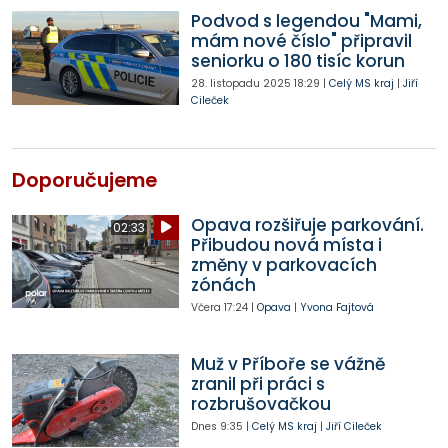
Podvod s legendou "Mami,
mám nové číslo" připravil
seniorku o 180 tisíc korun
28. listopadu 2025
18:29
|
Celý MS kraj
|
Jiří
Cileček
Doporučujeme
Opava rozšiřuje parkování.
02:33
Přibudou nová místa i
změny v parkovacích
zónách
Včera
17:24
|
Opava
|
Yvona Fajtová
Muž v Příboře se vážně
zranil při práci s
rozbrušovačkou
Dnes
9:35
|
Celý MS kraj
|
Jiří Cileček