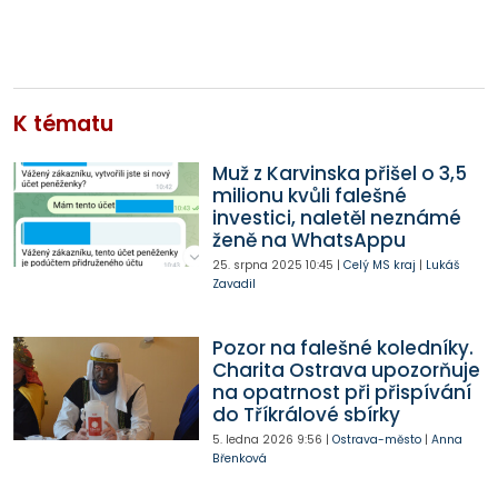
K tématu
Muž z Karvinska přišel o 3,5
milionu kvůli falešné
investici, naletěl neznámé
ženě na WhatsAppu
25. srpna 2025
10:45
|
Celý MS kraj
|
Lukáš
Zavadil
Pozor na falešné koledníky.
Charita Ostrava upozorňuje
na opatrnost při přispívání
do Tříkrálové sbírky
5. ledna 2026
9:56
|
Ostrava-město
|
Anna
Břenková