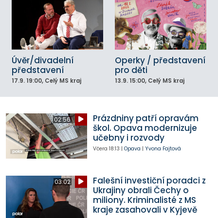
Úvěr/divadelní
Operky / představení
představení
pro děti
17.9.
19:00
, Celý MS kraj
13.9.
15:00
, Celý MS kraj
Prázdniny patří opravám
02:56
škol. Opava modernizuje
učebny i rozvody
Včera
18:13
|
Opava
|
Yvona Fajtová
Falešní investiční poradci z
03:02
Ukrajiny obrali Čechy o
miliony. Kriminalisté z MS
kraje zasahovali v Kyjevě