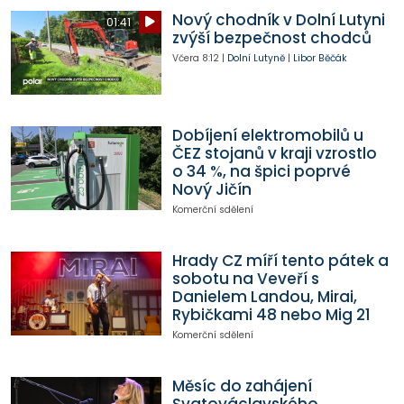
Nový chodník v Dolní Lutyni
01:41
zvýší bezpečnost chodců
Včera
8:12
|
Dolní Lutyně
|
Libor Běčák
Dobíjení elektromobilů u
ČEZ stojanů v kraji vzrostlo
o 34 %, na špici poprvé
Nový Jičín
Komerční sdělení
Hrady CZ míří tento pátek a
sobotu na Veveří s
Danielem Landou, Mirai,
Rybičkami 48 nebo Mig 21
Komerční sdělení
Měsíc do zahájení