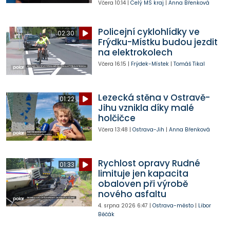
Včera
10:14
|
Celý MS kraj
|
Anna Břenková
Policejní cyklohlídky ve
02:30
Frýdku-Místku budou jezdit
na elektrokolech
Včera
16:15
|
Frýdek-Místek
|
Tomáš Tikal
Lezecká stěna v Ostravě-
01:22
Jihu vznikla díky malé
holčičce
Včera
13:48
|
Ostrava-Jih
|
Anna Břenková
Rychlost opravy Rudné
01:33
limituje jen kapacita
obaloven při výrobě
nového asfaltu
4. srpna 2026
6:47
|
Ostrava-město
|
Libor
Běčák