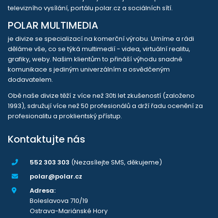
televizního vysílání, portálu polar.cz a sociálních sítí.
POLAR MULTIMEDIA
je divize se specializací na komerční výrobu. Umíme a rádi
děláme vše, co se týká multimedií - videa, virtuální realitu,
grafiky, weby. Našim klientům to přináší výhodu snadné
komunikace s jediným univerzálním a osvědčeným
dodavatelem.
Obě naše divize těží z více než 30ti let zkušeností (založeno
1993), sdružují více než 50 profesionálů a drží řadu ocenění za
profesionalitu a proklientský přístup.
Kontaktujte nás
552 303 303
(Nezasílejte SMS, děkujeme)
polar@polar.cz
Adresa:
Boleslavova 710/19
Ostrava-Mariánské Hory