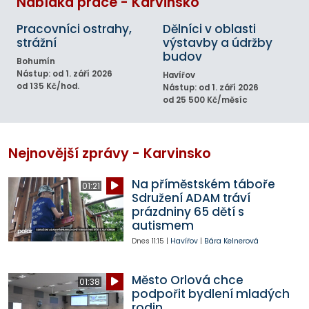
Nabídka práce - Karvinsko
Pracovníci ostrahy,
Dělníci v oblasti
strážní
výstavby a údržby
budov
Bohumín
Nástup: od 1. září 2026
Havířov
od 135 Kč/hod.
Nástup: od 1. září 2026
od 25 500 Kč/měsíc
Nejnovější zprávy - Karvinsko
Na příměstském táboře
01:21
Sdružení ADAM tráví
prázdniny 65 dětí s
autismem
Dnes
11:15
|
Havířov
|
Bára Kelnerová
Město Orlová chce
01:38
podpořit bydlení mladých
rodin