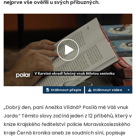
nejprve vše ověřili u svých příbuzných.
Přehrát
video
Stáhnout přepis
Stáhnout video
„Dobrý den, paní Anežka Vlídná? Posílá mě Váš vnuk
Jarda.“ Těmito slovy začíná jeden z 12 příběhů, který v
knize Krajského ředitelství policie Moravskoslezského
kraje Černá kronika aneb ze soudních síní, popisuje