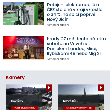
Dobíjení elektromobilů u
ČEZ stojanů v kraji vzrostlo
o 34 %, na špici poprvé
Nový Jičín
Komerční sdělení
Hrady CZ míří tento pátek a
sobotu na Veveří s
Danielem Landou, Mirai,
Rybičkami 48 nebo Mig 21
Komerční sdělení
Kamery
HAVÍŘOV
NOVÝ JIČÍN
NÁMĚSTÍ REPUBLIKY, HAVÍŘOV
MASARYKOVO NÁMĚSTÍ, NOVÝ JIČÍN