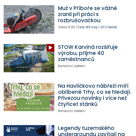
Muž v Příboře se vážně
zranil při práci s
rozbrušovačkou
Včera
9:35
|
Celý MS kraj
|
Jiří Cileček
STOW Karviná rozšiřuje
05:00
výrobu, přijme 40
zaměstnanců
Komerční sdělení
Na Havlíčkovo nábřeží míří
oblíbené Trhy, co se hledají.
Přivezou novinky i více než
čtyřicet stánků
Komerční sdělení
Legendy tuzemského
undergroundu zavítají na