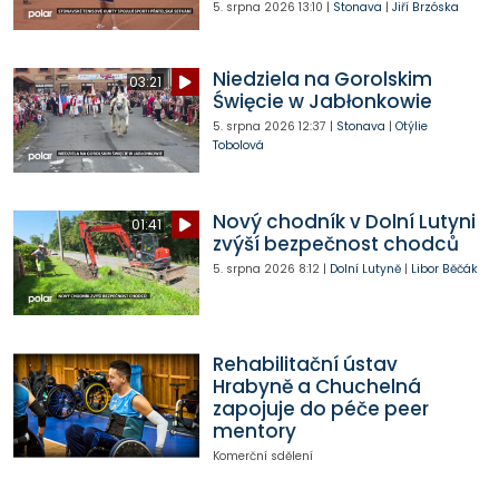
5. srpna 2026
13:10
|
Stonava
|
Jiří Brzóska
Niedziela na Gorolskim
03:21
Święcie w Jabłonkowie
5. srpna 2026
12:37
|
Stonava
|
Otýlie
Tobolová
Nový chodník v Dolní Lutyni
01:41
zvýší bezpečnost chodců
5. srpna 2026
8:12
|
Dolní Lutyně
|
Libor Běčák
Rehabilitační ústav
Hrabyně a Chuchelná
zapojuje do péče peer
mentory
Komerční sdělení