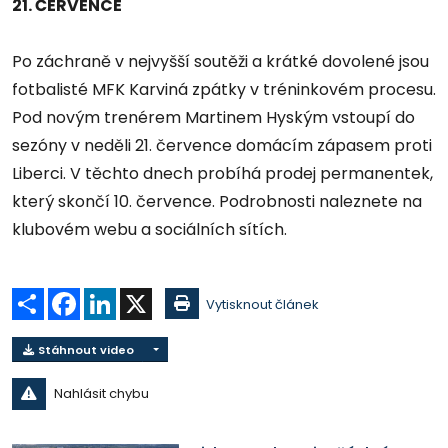
21. ČERVENCE
Po záchraně v nejvyšší soutěži a krátké dovolené jsou
fotbalisté MFK Karviná zpátky v tréninkovém procesu.
Pod novým trenérem Martinem Hyským vstoupí do
sezóny v neděli 21. července domácím zápasem proti
Liberci. V těchto dnech probíhá prodej permanentek,
který skončí 10. července. Podrobnosti naleznete na
klubovém webu a sociálních sítích.
Sdílet
Facebook
LinkedIn
X
Vytisknout článek
Stáhnout video
Nahlásit chybu