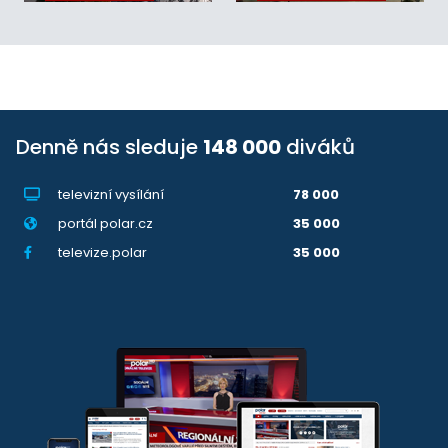
Denně nás sleduje
148 000
diváků
televizní vysílání
78 000
portál polar.cz
35 000
televize.polar
35 000