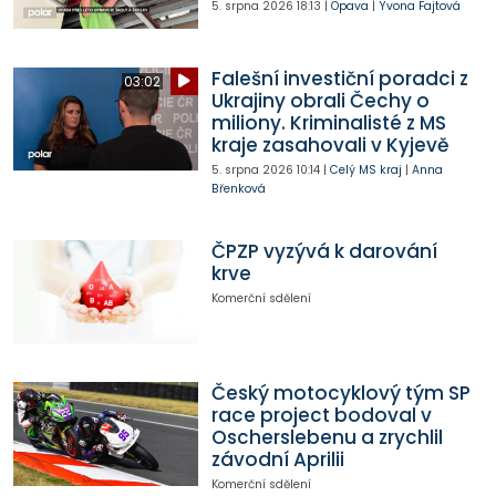
5. srpna 2026
18:13
|
Opava
|
Yvona Fajtová
Falešní investiční poradci z
03:02
Ukrajiny obrali Čechy o
miliony. Kriminalisté z MS
kraje zasahovali v Kyjevě
5. srpna 2026
10:14
|
Celý MS kraj
|
Anna
Břenková
ČPZP vyzývá k darování
krve
Komerční sdělení
Český motocyklový tým SP
race project bodoval v
Oscherslebenu a zrychlil
závodní Aprilii
Komerční sdělení