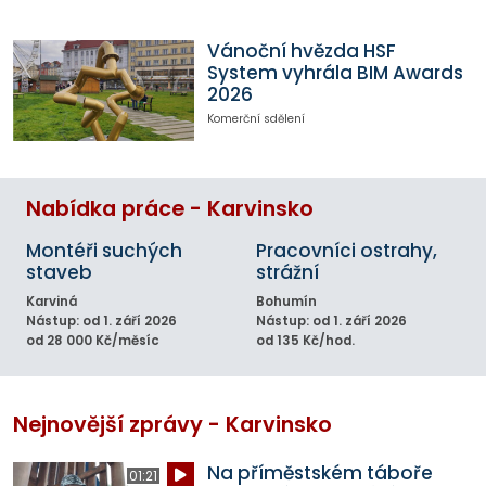
Vánoční hvězda HSF
System vyhrála BIM Awards
2026
Komerční sdělení
Nabídka práce - Karvinsko
Montéři suchých
Pracovníci ostrahy,
staveb
strážní
Karviná
Bohumín
Nástup: od 1. září 2026
Nástup: od 1. září 2026
od 28 000 Kč/měsíc
od 135 Kč/hod.
Nejnovější zprávy - Karvinsko
Na příměstském táboře
01:21