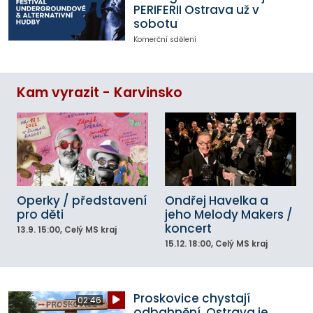
PERIFERII Ostrava už v
sobotu
Komerční sdělení
Kam vyrazit - Karvinsko
Operky / představení
Ondřej Havelka a
pro děti
jeho Melody Makers /
koncert
13.9.
15:00
, Celý MS kraj
15.12.
18:00
, Celý MS kraj
Proskovice chystají
02:46
odbahnění. Ostrava je