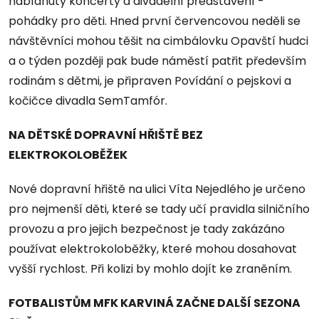
nabídnuty koncerty a divadelní představení -
pohádky pro děti. Hned první červencovou neděli se
návštěvníci mohou těšit na cimbálovku Opavští hudci
a o týden později pak bude náměstí patřit především
rodinám s dětmi, je připraven Povídání o pejskovi a
kočičce divadla SemTamfór.
NA DĚTSKÉ DOPRAVNÍ HŘIŠTĚ BEZ
ELEKTROKOLOBĚŽEK
Nové dopravní hřiště na ulici Víta Nejedlého je určeno
pro nejmenší děti, které se tady učí pravidla silničního
provozu a pro jejich bezpečnost je tady zakázáno
používat elektrokoloběžky, které mohou dosahovat
vyšší rychlost. Při kolizi by mohlo dojít ke zraněním.
FOTBALISTŮM MFK KARVINÁ ZAČNE DALŠÍ SEZONA