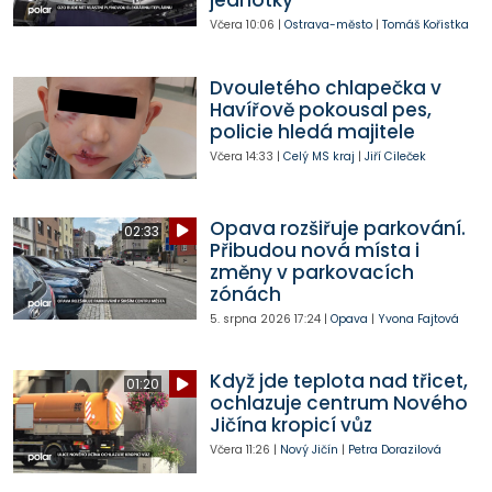
jednotky
Včera
10:06
|
Ostrava-město
|
Tomáš Kořistka
Dvouletého chlapečka v
Havířově pokousal pes,
policie hledá majitele
Včera
14:33
|
Celý MS kraj
|
Jiří Cileček
Opava rozšiřuje parkování.
02:33
Přibudou nová místa i
změny v parkovacích
zónách
5. srpna 2026
17:24
|
Opava
|
Yvona Fajtová
Když jde teplota nad třicet,
01:20
ochlazuje centrum Nového
Jičína kropicí vůz
Včera
11:26
|
Nový Jičín
|
Petra Dorazilová