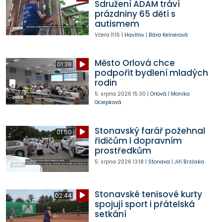
Sdružení ADAM tráví
prázdniny 65 dětí s
autismem
Včera
11:15
|
Havířov
|
Bára Kelnerová
Město Orlová chce
01:38
podpořit bydlení mladých
rodin
5. srpna 2026
15:30
|
Orlová
|
Monika
Ociepková
Stonavský farář požehnal
01:50
řidičům i dopravním
prostředkům
5. srpna 2026
13:18
|
Stonava
|
Jiří Brzóska
Stonavské tenisové kurty
02:44
spojují sport i přátelská
setkání