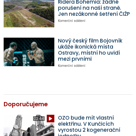
Ridera Bohemia: žádné
porušení na naší straně.
Jen nezákonné šetření ČIŽP
Komerční sdělení
Nový český film Bojovník
ukáže ikonická místa
Ostravy, místní ho uvidí
mezi prvními
Komerční sdělení
Doporučujeme
OZO bude mít vlastní
02:44
elektřinu. V Kunčicích
vyrostou 2 kogenerační