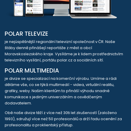
POLAR TELEVIZE
je nejúspěšnější regionální televizní společnost v ČR. Naše
štáby denně přinášejí reportáže z měst a obcí
Moravskoslezského kraje. Vysíláme je k lidem prostřednictvím
televizního vysílání, portálu polar.cz a sociálních sítí.
POLAR MULTIMEDIA
je divize se specializací na komerční výrobu. Umíme a rádi
děláme vše, co se týká multimedií - videa, virtuální realitu,
grafiky, weby. Našim klientům to přináší výhodu snadné
komunikace s jediným univerzálním a osvědčeným
dodavatelem.
Obě naše divize těží z více než 30ti let zkušeností (založeno
1993), sdružují více než 50 profesionálů a drží řadu ocenění za
profesionalitu a proklientský přístup.