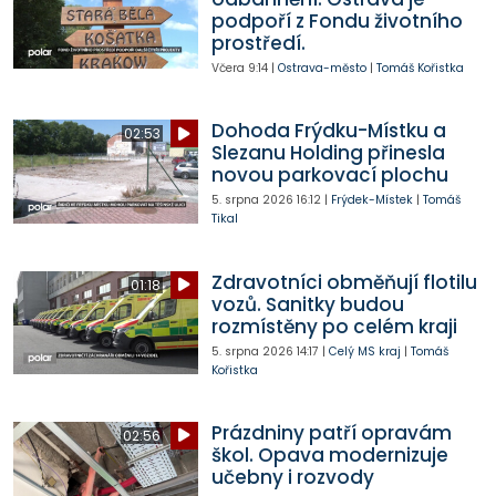
podpoří z Fondu životního
prostředí.
Včera
9:14
|
Ostrava-město
|
Tomáš Kořistka
Dohoda Frýdku-Místku a
02:53
Slezanu Holding přinesla
novou parkovací plochu
5. srpna 2026
16:12
|
Frýdek-Místek
|
Tomáš
Tikal
Zdravotníci obměňují flotilu
01:18
vozů. Sanitky budou
rozmístěny po celém kraji
5. srpna 2026
14:17
|
Celý MS kraj
|
Tomáš
Kořistka
Prázdniny patří opravám
02:56
škol. Opava modernizuje
učebny i rozvody