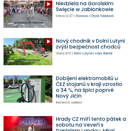
Niedziela na Gorolskim
03:21
Święcie w Jabłonkowie
Včera
12:37
|
Stonava
|
Otýlie Tobolová
Nový chodník v Dolní Lutyni
01:41
zvýší bezpečnost chodců
Včera
8:12
|
Dolní Lutyně
|
Libor Běčák
Dobíjení elektromobilů u
ČEZ stojanů v kraji vzrostlo
o 34 %, na špici poprvé
Nový Jičín
Komerční sdělení
Hrady CZ míří tento pátek a
sobotu na Veveří s
Danielem Landou, Mirai,