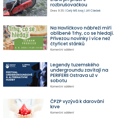
rozbrušovačkou
Dnes
9:35
|
Celý MS kraj
|
Jiří Cileček
Na Havlíčkovo nábřeží míří
oblíbené Trhy, co se hledají.
Přivezou novinky i více než
čtyřicet stánků
Komerční sdělení
Legendy tuzemského
undergroundu zavítají na
PERIFERII Ostrava už v
sobotu
Komerční sdělení
ČPZP vyzývá k darování
krve
Komerční sdělení