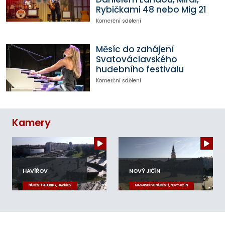
Rybičkami 48 nebo Mig 21
Komerční sdělení
Měsíc do zahájení
Svatováclavského
hudebního festivalu
Komerční sdělení
Kamery
HAVÍŘOV
NOVÝ JIČÍN
NÁMĚSTÍ REPUBLIKY, HAVÍŘOV
MASARYKOVO NÁMĚSTÍ, NOVÝ JIČÍN