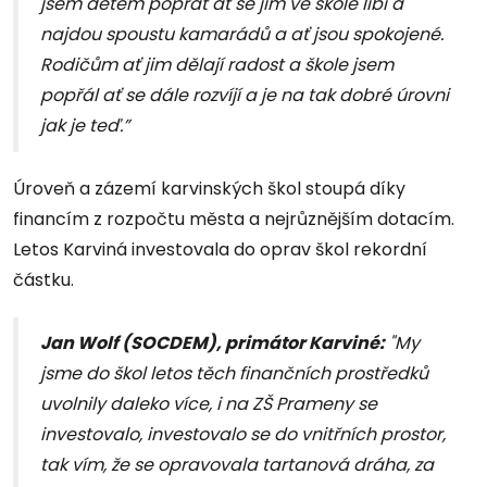
jsem dětem popřát ať se jim ve škole líbí a
najdou spoustu kamarádů a ať jsou spokojené.
Rodičům ať jim dělají radost a škole jsem
popřál ať se dále rozvíjí a je na tak dobré úrovni
jak je teď.”
Úroveň a zázemí karvinských škol stoupá díky
financím z rozpočtu města a nejrůznějším dotacím.
Letos Karviná investovala do oprav škol rekordní
částku.
Jan Wolf (SOCDEM), primátor Karviné:
"My
jsme do škol letos těch finančních prostředků
uvolnily daleko více, i na ZŠ Prameny se
investovalo, investovalo se do vnitřních prostor,
tak vím, že se opravovala tartanová dráha, za