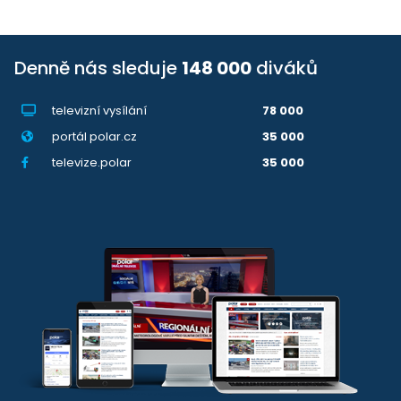
Denně nás sleduje
148 000
diváků
televizní vysílání
78 000
portál polar.cz
35 000
televize.polar
35 000