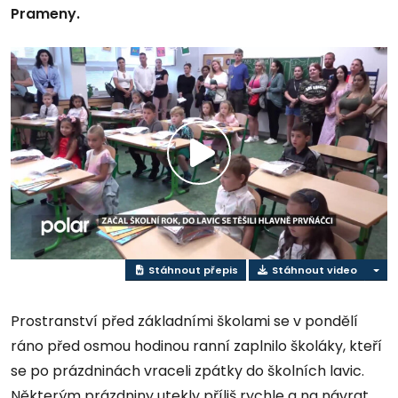
Prameny.
Přehrát
video
Stáhnout přepis
Stáhnout video
Prostranství před základními školami se v pondělí
ráno před osmou hodinou ranní zaplnilo školáky, kteří
se po prázdninách vraceli zpátky do školních lavic.
Některým prázdniny utekly příliš rychle a na návrat