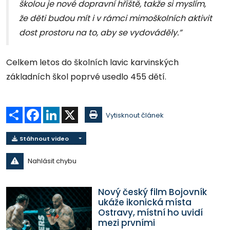
školou je nové dopravní hřiště, takže si myslím,
že děti budou mít i v rámci mimoškolních aktivit
dost prostoru na to, aby se vydováděly.”
Celkem letos do školních lavic karvinských
základních škol poprvé usedlo 455 dětí.
Sdílet
Facebook
LinkedIn
X
Vytisknout článek
Stáhnout video
Nahlásit chybu
Nový český film Bojovník
ukáže ikonická místa
Ostravy, místní ho uvidí
mezi prvními