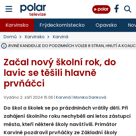
Karvinsko
Frýdeckomístecko
Opavsko
Nov
Domů
Karvinsko
Karviná
V KARVINÉ KANDIDUJE DO PODZIMNÍCH VOLEB 8 STRAN, HNUTÍ A KOALIC
ÚOHS DAL ZÁTORU POKUTU 100 000 ZA CHYBY V ZAKÁZCE NA OBN
AREÁL LODIČEK V KARVINÉ SE PŘIPRAVUJE NA VELKOU REKONSTRUKC
KARVINÁ ZNÁ BUDOUCÍ PODOBU AREÁLU LODIČKY V PARKU BOŽEN
MORAVSKOSLEZŠTÍ POLICISTÉ ODHALILI MEZINÁRODNÍ GANG PODVO
LÁKALI LIDI NA ZISKY Z KRYPTOMĚN, INFO A VIDEO NA POLAR.CZ
MINISTESTVO ŽIVOTNÍHO PROSTŘEDÍ PŘEVZALO VYŠETŘOVÁNÍ KAU
A ROZHODLO, ŽE VINÍK ZA ŠKODY PO ZAVEZENÍ TUNAMI ODPADU NE
MUŽ V PŘÍBOŘE SE VÁŽNĚ ZRANIL PŘI PRÁCI S ROZBRUŠOVAČKOU, I
SLEZSKÁ OSTRAVA PŘIPRAVUJE PROJEKTOVOU DOKUMENTACI PRO 
FRÝDEK-MÍSTEK DOKONČIL STAVBU VOLNOČASOVÉHO AREÁLU NA RIVI
CHLAPEČKA (2) V HAVÍŘOVĚ POKOUSAL PES, POLICIE HLEDÁ MAJITEL
MS KRAJ VYBUDUJE ZA 40 MILIONŮ V JABLUNKOVĚ NOVÝ MOST PŘES O
FOTBALISTA LAURI LAINE SE VRACÍ Z BANÍKU OSTRAVA NA PŮL ROK
F-M DOKONČIL VOLNOČASOVÝ AREÁL RIVKA PARK ZA 62 MILIONŮ,
Začal nový školní rok, do
lavic se těšili hlavně
prvňáčci
Vydáno 2. září 2024 15:06 |
Karviná
|
Monika Danková
Do škol a školek se po prázdninách vrátily děti. Při
zahájení školního roku nechyběli ani letos zástupci
města, kteří některé školy navštívili. Primátor
Karviné pozdravil prvňáčky ze Základní školy