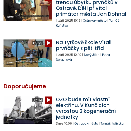
trendu úbytku prvňáků v
Ostravě. Děti přivítal
primátor města Jan Dohnal
1. září 2025
10:18
|
Ostrava-město
|
Tomáš
Kořistka
Na Tyršově škole vítali
03:23
prvňáčky z pěti tříd
1. září 2025
12:40
|
Nový Jičín
|
Petra
Dorazilová
Doporučujeme
OZO bude mít vlastní
02:44
elektřinu. V Kunčicích
vyrostou 2 kogenerační
jednotky
Dnes
10:06
|
Ostrava-město
|
Tomáš Kořistka