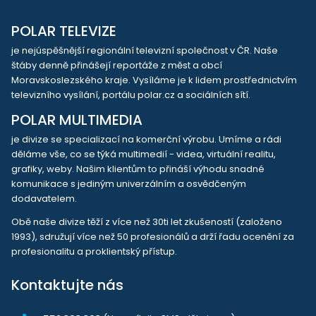
POLAR TELEVIZE
je nejúspěšnější regionální televizní společnost v ČR. Naše
štáby denně přinášejí reportáže z měst a obcí
Moravskoslezského kraje. Vysíláme je k lidem prostřednictvím
televizního vysílání, portálu polar.cz a sociálních sítí.
POLAR MULTIMEDIA
je divize se specializací na komerční výrobu. Umíme a rádi
děláme vše, co se týká multimedií - videa, virtuální realitu,
grafiky, weby. Našim klientům to přináší výhodu snadné
komunikace s jediným univerzálním a osvědčeným
dodavatelem.
Obě naše divize těží z více než 30ti let zkušeností (založeno
1993), sdružují více než 50 profesionálů a drží řadu ocenění za
profesionalitu a proklientský přístup.
Kontaktujte nás