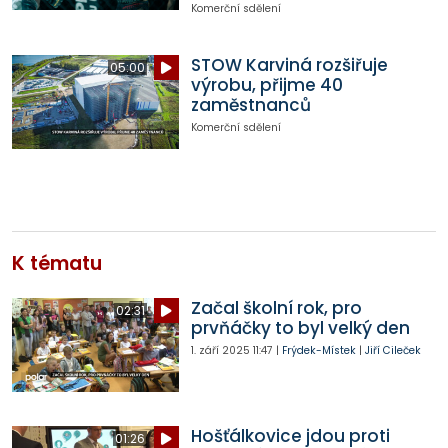
Komerční sdělení
STOW Karviná rozšiřuje
05:00
výrobu, přijme 40
zaměstnanců
Komerční sdělení
K tématu
Začal školní rok, pro
02:31
prvňáčky to byl velký den
1. září 2025
11:47
|
Frýdek-Místek
|
Jiří Cileček
Hošťálkovice jdou proti
01:26