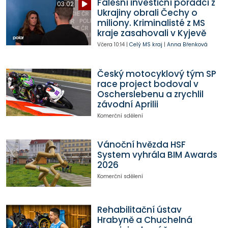
Falešní investiční poradci z
03:02
Ukrajiny obrali Čechy o
miliony. Kriminalisté z MS
kraje zasahovali v Kyjevě
Včera
10:14
|
Celý MS kraj
|
Anna Břenková
Český motocyklový tým SP
race project bodoval v
Oscherslebenu a zrychlil
závodní Aprilii
Komerční sdělení
Vánoční hvězda HSF
System vyhrála BIM Awards
2026
Komerční sdělení
Rehabilitační ústav
Hrabyně a Chuchelná