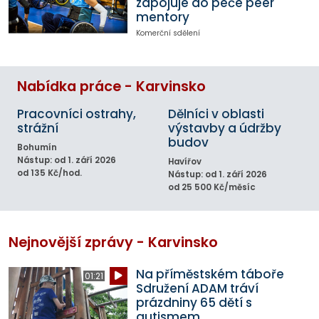
zapojuje do péče peer
mentory
Komerční sdělení
Nabídka práce - Karvinsko
Pracovníci ostrahy,
Dělníci v oblasti
strážní
výstavby a údržby
budov
Bohumín
Nástup: od 1. září 2026
Havířov
od 135 Kč/hod.
Nástup: od 1. září 2026
od 25 500 Kč/měsíc
Nejnovější zprávy - Karvinsko
Na příměstském táboře
01:21
Sdružení ADAM tráví
prázdniny 65 dětí s
autismem