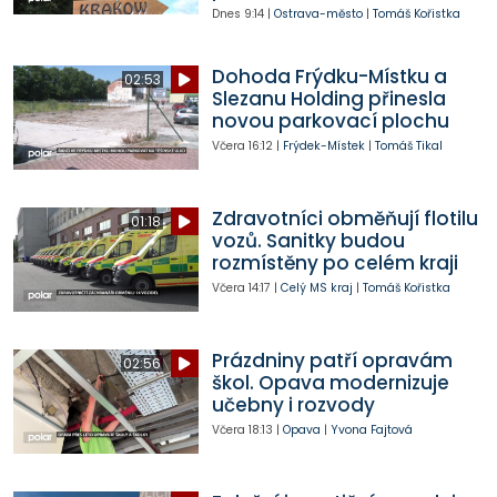
Dnes
9:14
|
Ostrava-město
|
Tomáš Kořistka
Dohoda Frýdku-Místku a
02:53
Slezanu Holding přinesla
novou parkovací plochu
Včera
16:12
|
Frýdek-Místek
|
Tomáš Tikal
Zdravotníci obměňují flotilu
01:18
vozů. Sanitky budou
rozmístěny po celém kraji
Včera
14:17
|
Celý MS kraj
|
Tomáš Kořistka
Prázdniny patří opravám
02:56
škol. Opava modernizuje
učebny i rozvody
Včera
18:13
|
Opava
|
Yvona Fajtová