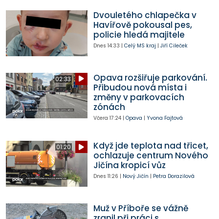
Dvouletého chlapečka v
Havířově pokousal pes,
policie hledá majitele
Dnes
14:33
|
Celý MS kraj
|
Jiří Cileček
Opava rozšiřuje parkování.
02:33
Přibudou nová místa i
změny v parkovacích
zónách
Včera
17:24
|
Opava
|
Yvona Fajtová
Když jde teplota nad třicet,
01:20
ochlazuje centrum Nového
Jičína kropicí vůz
Dnes
11:26
|
Nový Jičín
|
Petra Dorazilová
Muž v Příboře se vážně
zranil při práci s