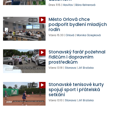
Dnes
11:15
|
Havířov
|
Bára Kelnerová
Město Orlová chce
01:38
podpořit bydlení mladých
rodin
Včera
15:30
|
Orlová
|
Monika Ociepková
Stonavský farář požehnal
01:50
řidičům i dopravním
prostředkům
Včera
13:18
|
Stonava
|
Jiří Brzóska
Stonavské tenisové kurty
02:44
spojují sport i přátelská
setkání
Včera
13:10
|
Stonava
|
Jiří Brzóska