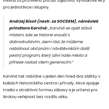
víkend za příznivého počasí zajišťovat vyhlídkové lety
pro jednotlivce i skupiny.
Andrzej Bizoń
(nestr. za SOCDEM)
, náměstek
primátora Karviné:
„Karviná se opět stává
místem, kde se historie snoubí s
dobrodružstvím. Jsem rád, že můžeme
nabídnout občanům i návštěvníkům další
pestrý program, který oživí naše město a
přinese radost všem generacím.“
Karviná tak nabídne v jeden den hned dva zážitky v
kulisách historického centra i přírody. Akce spojuje
tradici s atraktivní formou zábavy a je určena pro
širokou veřejnost bez rozdílu věku.