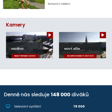
Komerční sdělení
Kamery
HAVÍŘOV
NOVÝ JIČÍN
NÁMĚSTÍ REPUBLIKY, HAVÍŘOV
MASARYKOVO NÁMĚSTÍ, NOVÝ JIČÍN
Denně nás sleduje
148 000
diváků
televizní vysílání
78 000