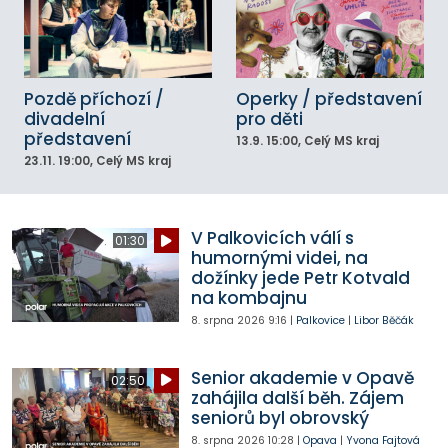
Pozdě příchozí /
Operky / představení
divadelní
pro děti
představení
13.9.
15:00
, Celý MS kraj
23.11.
19:00
, Celý MS kraj
V Palkovicích válí s
01:30
humornými videi, na
dožínky jede Petr Kotvald
na kombajnu
8. srpna 2026
9:16
|
Palkovice
|
Libor Běčák
Senior akademie v Opavě
02:50
zahájila další běh. Zájem
seniorů byl obrovský
8. srpna 2026
10:28
|
Opava
|
Yvona Fajtová