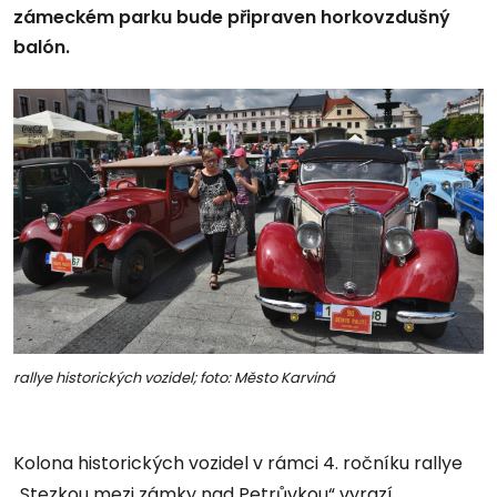
zámeckém parku bude připraven horkovzdušný
balón.
rallye historických vozidel; foto: Město Karviná
Kolona historických vozidel v rámci 4. ročníku rallye
„Stezkou mezi zámky nad Petrůvkou“ vyrazí