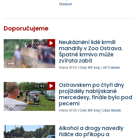
Stašová
Doporučujeme
Neukáznění lidé krmili
00:25
mandrily v Zoo Ostrava.
Špatné krmivo může
zvířata zabít
Včera
16:52
|
Celý MS kraj
|
Jiří Cileček
Ostravskem po čtyři dny
02:42
projížděly nablýskané
mercedesy, finále bylo pod
pecemi
Včera
10:00
|
Celý MS kraj
|
Libor Běčák
Alkohol a drogy navedly
řidiče do příkopu a