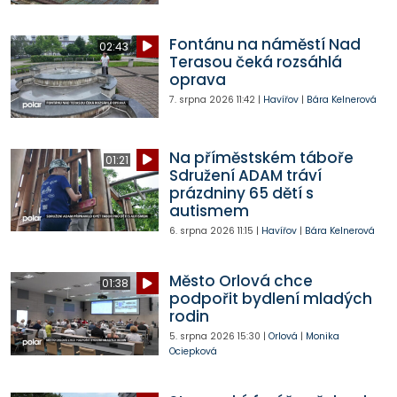
Fontánu na náměstí Nad
02:43
Terasou čeká rozsáhlá
oprava
7. srpna 2026
11:42
|
Havířov
|
Bára Kelnerová
Na příměstském táboře
01:21
Sdružení ADAM tráví
prázdniny 65 dětí s
autismem
6. srpna 2026
11:15
|
Havířov
|
Bára Kelnerová
Město Orlová chce
01:38
podpořit bydlení mladých
rodin
5. srpna 2026
15:30
|
Orlová
|
Monika
Ociepková