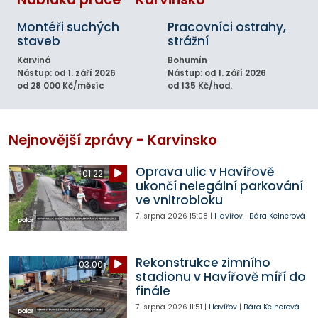
Montéři suchých
Pracovníci ostrahy,
staveb
strážní
Karviná
Bohumín
Nástup: od 1. září 2026
Nástup: od 1. září 2026
od 28 000 Kč/měsíc
od 135 Kč/hod.
Nejnovější zprávy - Karvinsko
Oprava ulic v Havířově
01:22
ukončí nelegální parkování
ve vnitrobloku
7. srpna 2026
15:08
|
Havířov
|
Bára Kelnerová
Rekonstrukce zimního
03:00
stadionu v Havířově míří do
finále
7. srpna 2026
11:51
|
Havířov
|
Bára Kelnerová