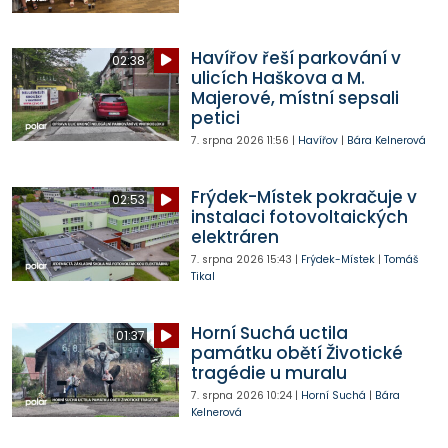
Havířov řeší parkování v
02:38
ulicích Haškova a M.
Majerové, místní sepsali
petici
7. srpna 2026
11:56
|
Havířov
|
Bára Kelnerová
Frýdek-Místek pokračuje v
02:53
instalaci fotovoltaických
elektráren
7. srpna 2026
15:43
|
Frýdek-Místek
|
Tomáš
Tikal
Horní Suchá uctila
01:37
památku obětí Životické
tragédie u muralu
7. srpna 2026
10:24
|
Horní Suchá
|
Bára
Kelnerová