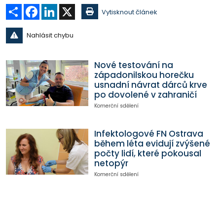
Sdílet
Facebook
LinkedIn
X
Vytisknout článek
Nahlásit chybu
Nové testování na
západonilskou horečku
usnadní návrat dárců krve
po dovolené v zahraničí
Komerční sdělení
Infektologové FN Ostrava
během léta evidují zvýšené
počty lidí, které pokousal
netopýr
Komerční sdělení