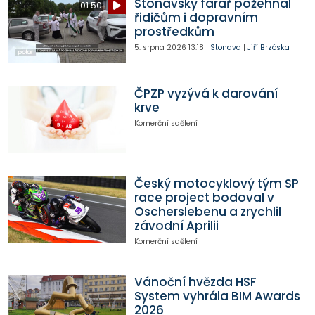
Stonavský farář požehnal
01:50
řidičům i dopravním
prostředkům
5. srpna 2026
13:18
|
Stonava
|
Jiří Brzóska
ČPZP vyzývá k darování
krve
Komerční sdělení
Český motocyklový tým SP
race project bodoval v
Oscherslebenu a zrychlil
závodní Aprilii
Komerční sdělení
Vánoční hvězda HSF
System vyhrála BIM Awards
2026