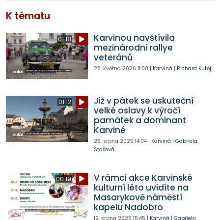
K tématu
Karvinou navštívila
01:18
mezinárodní rallye
veteránů
28. května 2026
11:08
|
Karviná
|
Richard Kutěj
Již v pátek se uskuteční
01:12
velké oslavy k výročí
památek a dominant
Karviné
26. srpna 2025
14:04
|
Karviná
|
Gabriela
Stašová
V rámci akce Karvinské
00:19
kulturní léto uvidíte na
Masarykově náměstí
kapelu Nadobro
12. srpna 2025
15:45
|
Karviná
|
Gabriela