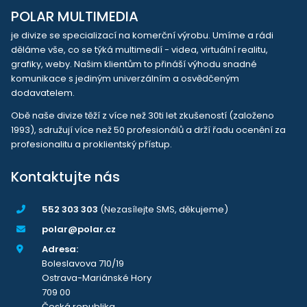
POLAR MULTIMEDIA
je divize se specializací na komerční výrobu. Umíme a rádi
děláme vše, co se týká multimedií - videa, virtuální realitu,
grafiky, weby. Našim klientům to přináší výhodu snadné
komunikace s jediným univerzálním a osvědčeným
dodavatelem.
Obě naše divize těží z více než 30ti let zkušeností (založeno
1993), sdružují více než 50 profesionálů a drží řadu ocenění za
profesionalitu a proklientský přístup.
Kontaktujte nás
552 303 303
(Nezasílejte SMS, děkujeme)
polar@polar.cz
Adresa:
Boleslavova 710/19
Ostrava-Mariánské Hory
709 00
Česká republika