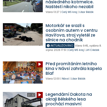
následného kotrmelce.
Naštěstí nikoho nezabil
Včera
13:27
|
Celý MS kraj
|
Libor Běčák
Motorkář se srazil s
osobním autem v centru
Havířova, stroj vyletěl ze
silnice na chodník
AKTUALIZOVÁNO
Včera
9:45
,
vydáno 8.
srpna 2026
17:51
|
Celý MS kraj
|
Jiří Cileček
Před promítáním letního
01:42
kina v Návsí zahrála kapela
Blaf
Včera
12:00
|
Návsí
|
Libor Běčák
Legendární Dakota na
01:32
okraji Bělského lesa
prochází masivní