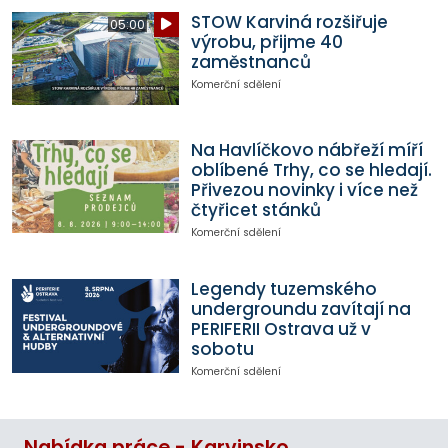
STOW Karviná rozšiřuje
05:00
výrobu, přijme 40
zaměstnanců
Komerční sdělení
Na Havlíčkovo nábřeží míří
oblíbené Trhy, co se hledají.
Přivezou novinky i více než
čtyřicet stánků
Komerční sdělení
Legendy tuzemského
undergroundu zavítají na
PERIFERII Ostrava už v
sobotu
Komerční sdělení
Nabídka práce - Karvinsko