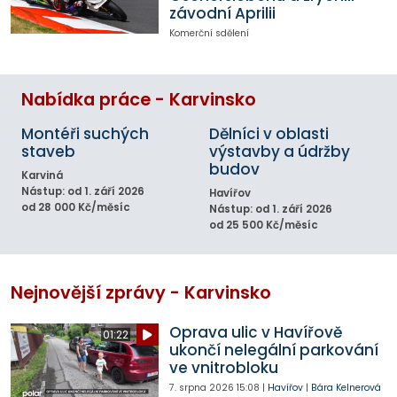
závodní Aprilii
Komerční sdělení
Nabídka práce - Karvinsko
Montéři suchých
Dělníci v oblasti
staveb
výstavby a údržby
budov
Karviná
Nástup: od 1. září 2026
Havířov
od 28 000 Kč/měsíc
Nástup: od 1. září 2026
od 25 500 Kč/měsíc
Nejnovější zprávy - Karvinsko
Oprava ulic v Havířově
01:22
ukončí nelegální parkování
ve vnitrobloku
7. srpna 2026
15:08
|
Havířov
|
Bára Kelnerová