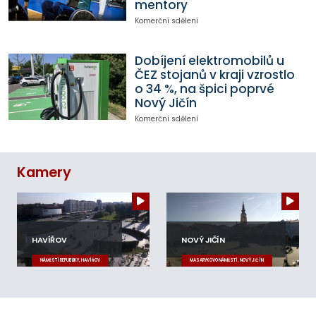
mentory
Komerční sdělení
Dobíjení elektromobilů u
ČEZ stojanů v kraji vzrostlo
o 34 %, na špici poprvé
Nový Jičín
Komerční sdělení
Kamery
HAVÍŘOV
NOVÝ JIČÍN
NÁMĚSTÍ REPUBLIKY, HAVÍŘOV
MASARYKOVO NÁMĚSTÍ, NOVÝ JIČÍN