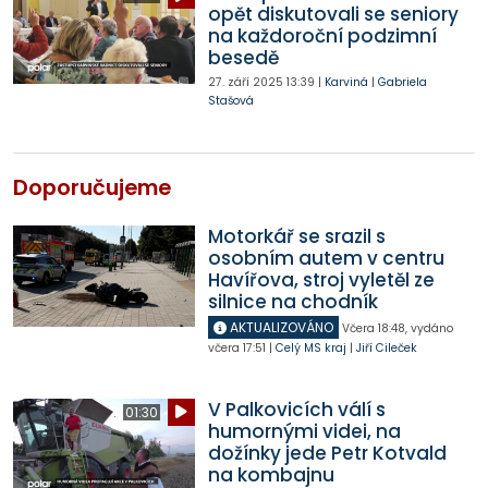
opět diskutovali se seniory
na každoroční podzimní
besedě
27. září 2025
13:39
|
Karviná
|
Gabriela
Stašová
Doporučujeme
Motorkář se srazil s
osobním autem v centru
Havířova, stroj vyletěl ze
silnice na chodník
AKTUALIZOVÁNO
Včera
18:48
,
vydáno
včera
17:51
|
Celý MS kraj
|
Jiří Cileček
V Palkovicích válí s
01:30
humornými videi, na
dožínky jede Petr Kotvald
na kombajnu