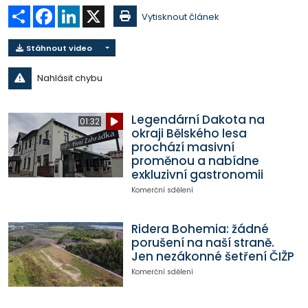
Sdílet
Facebook
LinkedIn
X
Vytisknout článek
Stáhnout video
Nahlásit chybu
Legendární Dakota na
01:32
okraji Bělského lesa
prochází masivní
proměnou a nabídne
exkluzivní gastronomii
Komerční sdělení
Ridera Bohemia: žádné
porušení na naší straně.
Jen nezákonné šetření ČIŽP
Komerční sdělení