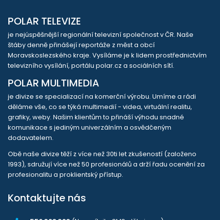
POLAR TELEVIZE
je nejúspěšnější regionální televizní společnost v ČR. Naše
štáby denně přinášejí reportáže z měst a obcí
Moravskoslezského kraje. Vysíláme je k lidem prostřednictvím
televizního vysílání, portálu polar.cz a sociálních sítí.
POLAR MULTIMEDIA
je divize se specializací na komerční výrobu. Umíme a rádi
děláme vše, co se týká multimedií - videa, virtuální realitu,
grafiky, weby. Našim klientům to přináší výhodu snadné
komunikace s jediným univerzálním a osvědčeným
dodavatelem.
Obě naše divize těží z více než 30ti let zkušeností (založeno
1993), sdružují více než 50 profesionálů a drží řadu ocenění za
profesionalitu a proklientský přístup.
Kontaktujte nás