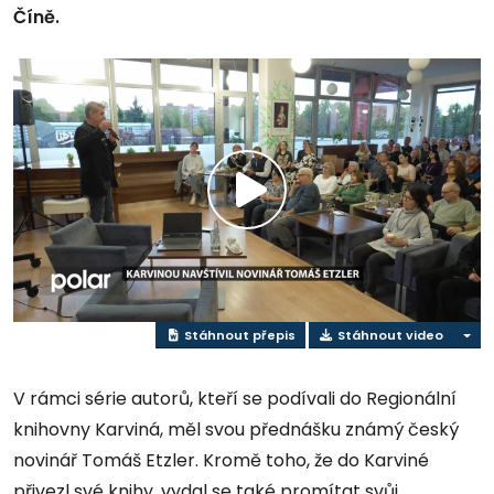
Číně.
Přehrát
video
Stáhnout přepis
Stáhnout video
V rámci série autorů, kteří se podívali do Regionální
knihovny Karviná, měl svou přednášku známý český
novinář Tomáš Etzler. Kromě toho, že do Karviné
přivezl své knihy, vydal se také promítat svůj