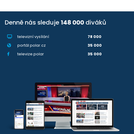
Denně nás sleduje
148 000
diváků
televizní vysílání
78 000
portál polar.cz
35 000
televize.polar
35 000