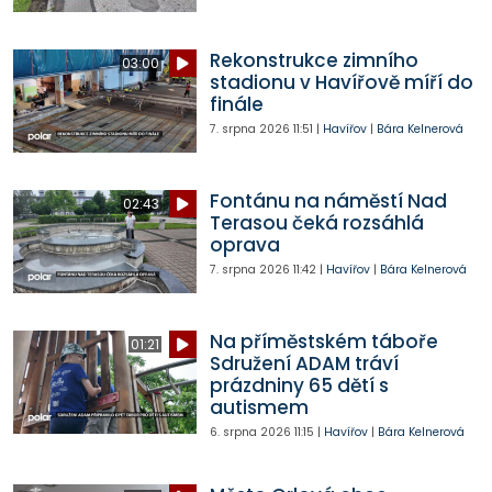
Rekonstrukce zimního
03:00
stadionu v Havířově míří do
finále
7. srpna 2026
11:51
|
Havířov
|
Bára Kelnerová
Fontánu na náměstí Nad
02:43
Terasou čeká rozsáhlá
oprava
7. srpna 2026
11:42
|
Havířov
|
Bára Kelnerová
Na příměstském táboře
01:21
Sdružení ADAM tráví
prázdniny 65 dětí s
autismem
6. srpna 2026
11:15
|
Havířov
|
Bára Kelnerová