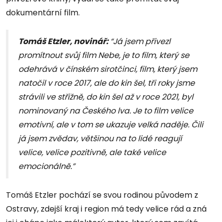
dokumentární film.
Tomáš Etzler, novinář:
“Já jsem přivezl
promítnout svůj film Nebe, je to film, který se
odehrává v čínském sirotčinci, film, který jsem
natočil v roce 2017, ale do kin šel, tři roky jsme
strávili ve střižně, do kin šel až v roce 2021, byl
nominovaný na Českého lva. Je to film velice
emotivní, ale v tom se ukazuje velká naděje. Čili
já jsem zvědav, většinou na to lidé reagují
velice, velice pozitivně, ale také velice
emocionálně.”
Tomáš Etzler pochází se svou rodinou původem z
Ostravy, zdejší kraj i region má tedy velice rád a zná