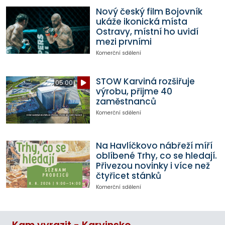
Nový český film Bojovník
ukáže ikonická místa
Ostravy, místní ho uvidí
mezi prvními
Komerční sdělení
STOW Karviná rozšiřuje
05:00
výrobu, přijme 40
zaměstnanců
Komerční sdělení
Na Havlíčkovo nábřeží míří
oblíbené Trhy, co se hledají.
Přivezou novinky i více než
čtyřicet stánků
Komerční sdělení