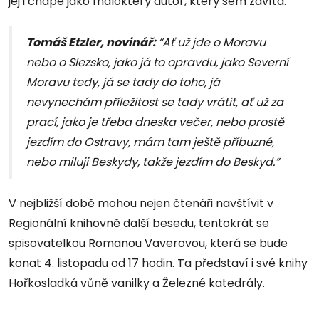
jej i chápe jako málokterý autor, který sem zavítá.
Tomáš Etzler, novinář:
“Ať už jde o Moravu
nebo o Slezsko, jako já to opravdu, jako Severní
Moravu tedy, já se tady do toho, já
nevynechám příležitost se tady vrátit, ať už za
prací, jako je třeba dneska večer, nebo prostě
jezdím do Ostravy, mám tam ještě příbuzné,
nebo miluji Beskydy, takže jezdím do Beskyd.”
V nejbližší době mohou nejen čtenáři navštívit v
Regionální knihovně další besedu, tentokrát se
spisovatelkou Romanou Vaverovou, která se bude
konat 4. listopadu od 17 hodin. Ta představí i své knihy
Hořkosladká vůně vanilky a Železné katedrály.