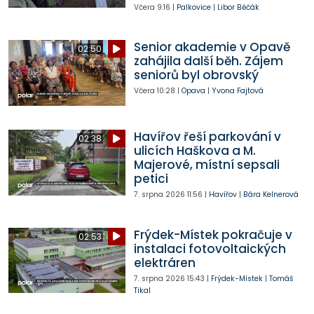
Včera
9:16
|
Palkovice
|
Libor Běčák
Senior akademie v Opavě
02:50
zahájila další běh. Zájem
seniorů byl obrovský
Včera
10:28
|
Opava
|
Yvona Fajtová
Havířov řeší parkování v
02:38
ulicích Haškova a M.
Majerové, místní sepsali
petici
7. srpna 2026
11:56
|
Havířov
|
Bára Kelnerová
Frýdek-Místek pokračuje v
02:53
instalaci fotovoltaických
elektráren
7. srpna 2026
15:43
|
Frýdek-Místek
|
Tomáš
Tikal