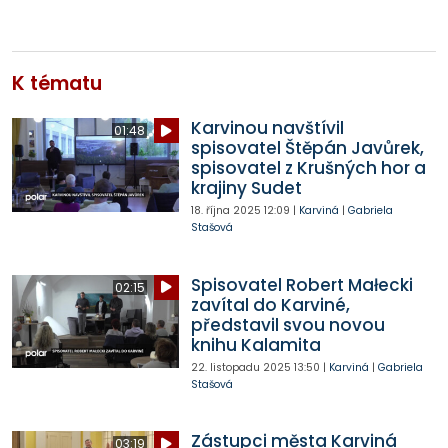
K tématu
Karvinou navštívil
01:48
spisovatel Štěpán Javůrek,
spisovatel z Krušných hor a
krajiny Sudet
18. října 2025
12:09
|
Karviná
|
Gabriela
Stašová
Spisovatel Robert Małecki
02:15
zavítal do Karviné,
představil svou novou
knihu Kalamita
22. listopadu 2025
13:50
|
Karviná
|
Gabriela
Stašová
Zástupci města Karviná
03:19