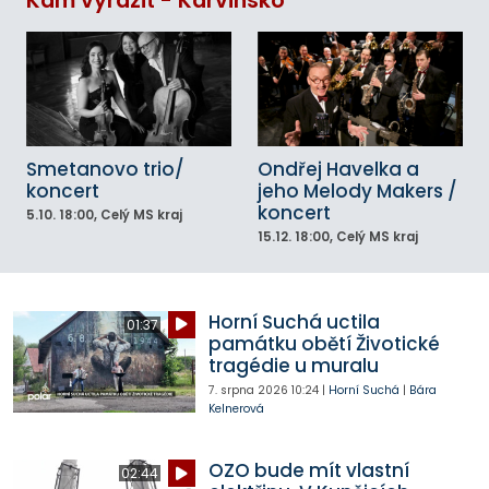
Kam vyrazit - Karvinsko
Smetanovo trio/
Ondřej Havelka a
koncert
jeho Melody Makers /
koncert
5.10.
18:00
, Celý MS kraj
15.12.
18:00
, Celý MS kraj
Horní Suchá uctila
01:37
památku obětí Životické
tragédie u muralu
7. srpna 2026
10:24
|
Horní Suchá
|
Bára
Kelnerová
OZO bude mít vlastní
02:44