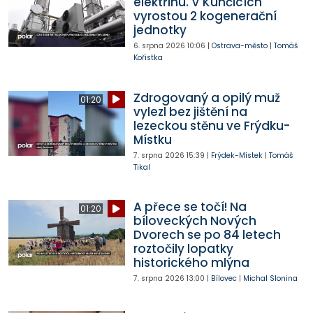
elektřinu. V Kunčicích
vyrostou 2 kogenerační
jednotky
6. srpna 2026
10:06
|
Ostrava-město
|
Tomáš
Kořistka
Zdrogovaný a opilý muž
01:20
vylezl bez jištění na
lezeckou stěnu ve Frýdku-
Místku
7. srpna 2026
15:39
|
Frýdek-Místek
|
Tomáš
Tikal
A přece se točí! Na
01:20
bíloveckých Nových
Dvorech se po 84 letech
roztočily lopatky
historického mlýna
7. srpna 2026
13:00
|
Bílovec
|
Michal Slonina