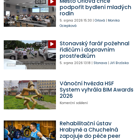
Město Orlová chce
01:38
podpořit bydlení mladých
rodin
5. srpna 2026
15:30
|
Orlová
|
Monika
Ociepková
Stonavský farář požehnal
01:50
řidičům i dopravním
prostředkům
5. srpna 2026
13:18
|
Stonava
|
Jiří Brzóska
Vánoční hvězda HSF
System vyhrála BIM Awards
2026
Komerční sdělení
Rehabilitační ústav
Hrabyně a Chuchelná
zapojuje do péče peer