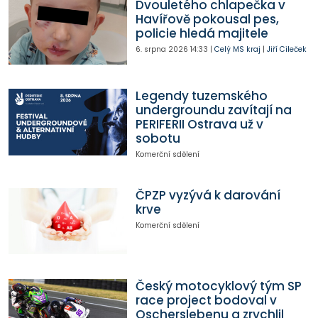
Dvouletého chlapečka v
Havířově pokousal pes,
policie hledá majitele
6. srpna 2026
14:33
|
Celý MS kraj
|
Jiří Cileček
Legendy tuzemského
undergroundu zavítají na
PERIFERII Ostrava už v
sobotu
Komerční sdělení
ČPZP vyzývá k darování
krve
Komerční sdělení
Český motocyklový tým SP
race project bodoval v
Oscherslebenu a zrychlil