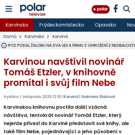
Karvinsko
Frýdeckomístecko
Opavsko
Nov
Domů
Karvinsko
Karviná
ÁSTUPCE PODAL ŽALOBU NA DVA LIDI A FIRMU Z OHROŽENÍ Z NEDBALOSTI
NA SLEZSKÉ HARTĚ PŘIBYLO SINIC, VODA MÁ HORŠÍ KVALITU, HYGIENI
NA BÍLOVECKÝCH NOVÝCH DVORECH SE PO 84 LETECH ROZTOČILY L
KARVINSKÉ MOŘE ZÍSKÁ NOVÉ GASTRO ZÁZEMÍ S VYHLÍDKOVOU TER
REKONSTRUKCE MATEŘSKÉ ŠKOLY V CHLEBIČOVĚ MÍŘÍ DO FINÁLE, VÍ
CYKLISTU (74) SRAZIL V BRUNTÁLU KAMION, JE V OHROŽENÍ ŽIVOTA,
POLICIE HLEDÁ PŘÍPADNÉ SVĚDKY, KTEŘÍ POMŮŽOU OBJASNIT PRŮ
MS KRAJ DOKONČIL OPRAVU SILNICE MEZI VRBNEM A HEŘMANOVICEM
SMVAK NABÍZÍ V DOBĚ SUCHA VODU OBCÍM A FIRMÁM, CISTERNY JE
F-M POKRAČUJE V INSTALACI FOTOVOLTAICKÝCH ELEKTRÁREN, REP
SENIOR AKADEMIE V OPAVĚ ZAHÁJILA DALŠÍ BĚH, REPORTÁŽ NA POL
PLANETÁRIUM V OSTRAVĚ CHYSTÁ POZOROVÁNÍ ČÁSTEČNÉHO ZATMĚ
OPRAVA ULIC V HAVÍŘOVĚ UKONČÍ NELEGÁLNÍ PARKOVÁNÍ VE VNI
V HAVÍŘOVĚ SE TĚŽCE ZRANIL MOTORKÁŘ PO SRÁŽCE S AUTEM, INF
TRAGICKÁ SRÁŽKA VLAKU S KAMIONEM V DOLNÍ LUTYNI Z LEDNA 
Karvinou navštívil novinář
Tomáš Etzler, v knihovně
promítal i svůj film Nebe
Vydáno 1. listopadu 2025 12:10 |
Karviná
|
Gabriela Stašová
Karvinskou knihovnu poctila další vzácná
návštěva, tentokrát novinář Tomáš Etzler, který
nejenže přivezl do Karviné představit své knihy, ale
také film Nebe, pojednávající o jeho působení v