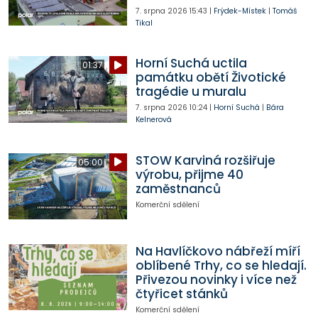
7. srpna 2026
15:43
|
Frýdek-Místek
|
Tomáš
Tikal
Horní Suchá uctila
01:37
památku obětí Životické
tragédie u muralu
7. srpna 2026
10:24
|
Horní Suchá
|
Bára
Kelnerová
STOW Karviná rozšiřuje
05:00
výrobu, přijme 40
zaměstnanců
Komerční sdělení
Na Havlíčkovo nábřeží míří
oblíbené Trhy, co se hledají.
Přivezou novinky i více než
čtyřicet stánků
Komerční sdělení