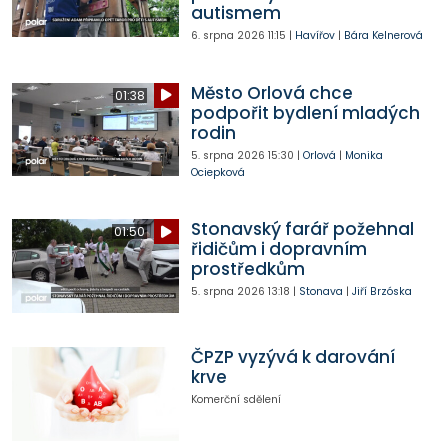
autismem
6. srpna 2026
11:15
|
Havířov
|
Bára Kelnerová
Město Orlová chce
01:38
podpořit bydlení mladých
rodin
5. srpna 2026
15:30
|
Orlová
|
Monika
Ociepková
Stonavský farář požehnal
01:50
řidičům i dopravním
prostředkům
5. srpna 2026
13:18
|
Stonava
|
Jiří Brzóska
ČPZP vyzývá k darování
krve
Komerční sdělení