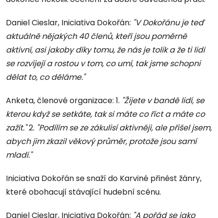
Daniel Cieslar, Iniciativa Dokořán:
"V Dokořánu je teď
aktuálně nějakých 40 členů, kteří jsou poměrně
aktivní, asi jakoby díky tomu, že nás je tolik a že ti lidi
se rozvíjejí a rostou v tom, co umí, tak jsme schopni
dělat to, co děláme."
Anketa, členové organizace: 1.
"Žijete v bandě lidí, se
kterou když se setkáte, tak si máte co říct a máte co
zažít."
2.
"Podílím se ze zákulisí aktivněji, ale přišel jsem,
abych jim zkazil věkový průměr, protože jsou samí
mladí."
Iniciativa Dokořán se snaží do Karviné přinést žánry,
které obohacují stávající hudební scénu.
Daniel Cieslar, Iniciativa Dokořán:
"A pořád se jako