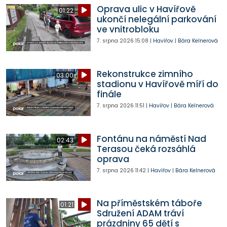
Oprava ulic v Havířově
01:22
ukončí nelegální parkování
ve vnitrobloku
7. srpna 2026
15:08
|
Havířov
|
Bára Kelnerová
Rekonstrukce zimního
03:00
stadionu v Havířově míří do
finále
7. srpna 2026
11:51
|
Havířov
|
Bára Kelnerová
Fontánu na náměstí Nad
02:43
Terasou čeká rozsáhlá
oprava
7. srpna 2026
11:42
|
Havířov
|
Bára Kelnerová
Na příměstském táboře
01:21
Sdružení ADAM tráví
prázdniny 65 dětí s