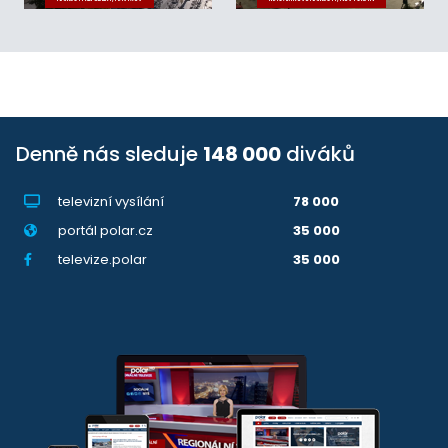
Denně nás sleduje
148 000
diváků
televizní vysílání
78 000
portál polar.cz
35 000
televize.polar
35 000