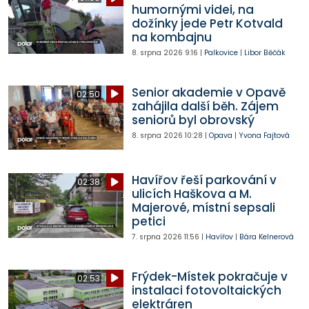
humornými videi, na
dožínky jede Petr Kotvald
na kombajnu
8. srpna 2026
9:16
|
Palkovice
|
Libor Běčák
Senior akademie v Opavě
02:50
zahájila další běh. Zájem
seniorů byl obrovský
8. srpna 2026
10:28
|
Opava
|
Yvona Fajtová
Havířov řeší parkování v
02:38
ulicích Haškova a M.
Majerové, místní sepsali
petici
7. srpna 2026
11:56
|
Havířov
|
Bára Kelnerová
Frýdek-Místek pokračuje v
02:53
instalaci fotovoltaických
elektráren