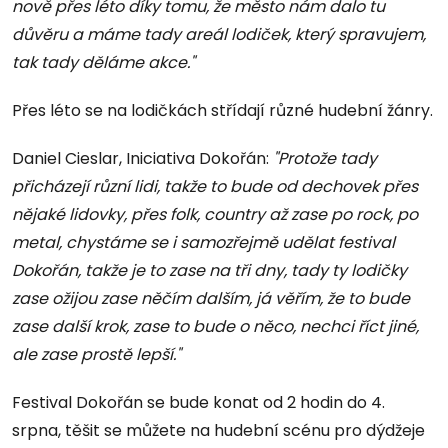
nově přes léto díky tomu, že město nám dalo tu
důvěru a máme tady areál lodiček, který spravujem,
tak tady děláme akce."
Přes léto se na lodičkách střídají různé hudební žánry.
Daniel Cieslar, Iniciativa Dokořán:
"Protože tady
přicházejí různí lidi, takže to bude od dechovek přes
nějaké lidovky, přes folk, country až zase po rock, po
metal, chystáme se i samozřejmě udělat festival
Dokořán, takže je to zase na tři dny, tady ty lodičky
zase ožijou zase něčím dalším, já věřím, že to bude
zase další krok, zase to bude o něco, nechci říct jiné,
ale zase prostě lepší."
Festival Dokořán se bude konat od 2 hodin do 4.
srpna, těšit se můžete na hudební scénu pro dýdžeje