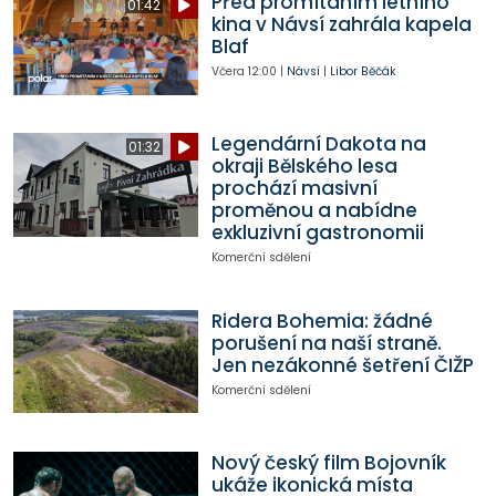
Před promítáním letního
01:42
kina v Návsí zahrála kapela
Blaf
Včera
12:00
|
Návsí
|
Libor Běčák
Legendární Dakota na
01:32
okraji Bělského lesa
prochází masivní
proměnou a nabídne
exkluzivní gastronomii
Komerční sdělení
Ridera Bohemia: žádné
porušení na naší straně.
Jen nezákonné šetření ČIŽP
Komerční sdělení
Nový český film Bojovník
ukáže ikonická místa