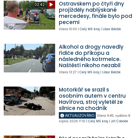
Ostravskem po čtyři dny
02:42
projížděly nablýskané
mercedesy, finále bylo pod
pecemi
Včera
10:00
|
Celý MS kraj
|
Libor Běčák
Alkohol a drogy navedly
řidiče do příkopu a
následného kotrmelce.
Naštěstí nikoho nezabil
Včera
13:27
|
Celý MS kraj
|
Libor Běčák
Motorkář se srazil s
osobním autem v centru
Havířova, stroj vyletěl ze
silnice na chodník
AKTUALIZOVÁNO
Včera
9:45
,
vydáno 8.
srpna 2026
17:51
|
Celý MS kraj
|
Jiří Cileček