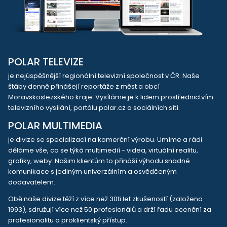
POLAR TELEVIZE
je nejúspěšnější regionální televizní společnost v ČR. Naše
štáby denně přinášejí reportáže z měst a obcí
Moravskoslezského kraje. Vysíláme je k lidem prostřednictvím
televizního vysílání, portálu polar.cz a sociálních sítí.
POLAR MULTIMEDIA
je divize se specializací na komerční výrobu. Umíme a rádi
děláme vše, co se týká multimedií - videa, virtuální realitu,
grafiky, weby. Našim klientům to přináší výhodu snadné
komunikace s jediným univerzálním a osvědčeným
dodavatelem.
Obě naše divize těží z více než 30ti let zkušeností (založeno
1993), sdružují více než 50 profesionálů a drží řadu ocenění za
profesionalitu a proklientský přístup.