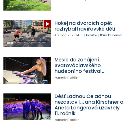
Hokej na dvorcích opět
01:21
rozhýbal havířovské děti
4. srpna 2026
14:33
|
Havířov
|
Bára Kelnerová
Měsíc do zahájení
Svatováclavského
hudebního festivalu
Komerční sdělení
Déšť Ladnou Čeladnou
nezastavil. Jana Kirschner a
Aneta Langerová uzavřely
11. ročník
Komerční sdělení