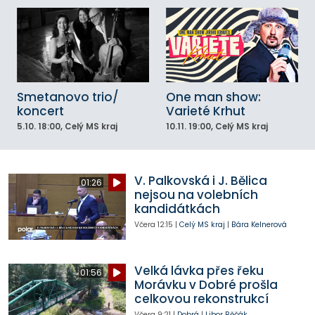
Smetanovo trio/
One man show:
koncert
Varieté Krhut
5.10.
18:00
, Celý MS kraj
10.11.
19:00
, Celý MS kraj
V. Palkovská i J. Bělica
01:26
nejsou na volebních
kandidátkách
Včera
12:15
|
Celý MS kraj
|
Bára Kelnerová
Velká lávka přes řeku
01:56
Morávku v Dobré prošla
celkovou rekonstrukcí
Včera
9:21
|
Dobrá
|
Libor Běčák