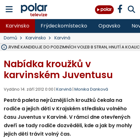
Karvinsko
Frýdeckomístecko
Opavsko
Nov
Domů
Karvinsko
Karviná
V KARVINÉ KANDIDUJE DO PODZIMNÍCH VOLEB 8 STRAN, HNUTÍ A KOALIC
ŠEST JEDNOTEK HASIČŮ ZASAHOVALO U POŽÁRU STRNIŠTĚ VE VĚT
HOŘELO NA DVOU HEKTARECH A ZNIČENO BYLO 35 BALÍKŮ SLÁMY, I
KARVINÁ ZNÁ BUDOUCÍ PODOBU AREÁLU LODIČKY V PARKU BOŽEN
MORAVSKOSLEZŠTÍ POLICISTÉ ODHALILI MEZINÁRODNÍ GANG PODVO
LÁKALI LIDI NA ZISKY Z KRYPTOMĚN, INFO A VIDEO NA POLAR.CZ
MINISTESTVO ŽIVOTNÍHO PROSTŘEDÍ PŘEVZALO VYŠETŘOVÁNÍ KAU
A ROZHODLO, ŽE VINÍK ZA ŠKODY PO ZAVEZENÍ TUNAMI ODPADU NE
EVROPSKÝ ŽALOBCE V OSTRAVĚ ŽALUJE 5 LIDÍ A FIRMU ZA PODVODY 
SLEZSKÁ OSTRAVA PŘIPRAVUJE PROJEKTOVOU DOKUMENTACI PRO 
FRÝDEK-MÍSTEK DOKONČIL STAVBU VOLNOČASOVÉHO AREÁLU NA RIVI
HNUTÍ ANO V HAVÍŘOVĚ NEZAŘADÍ HEJTMANA JOSEFA BĚLICU NA V
VĚRA PALKOVSKÁ UŽ NEBUDE KANDIDOVAT NA PRIMÁTORKU TŘINCE,
FOTBALISTA LAURI LAINE SE VRACÍ Z BANÍKU OSTRAVA NA PŮL ROK
F-M DOKONČIL PRVNÍ STUPEŇ PROJEKTOVÉ DOKUMENTACE DO
Nabídka kroužků v
karvinském Juventusu
Vydáno 14. září 2012 0:00 |
Karviná
|
Monika Danková
Pestrá paleta nejrůznějších kroužků čekala na
rodiče a jejich děti v Krajském středisku volného
času Juventus v Karviné. V rámci dne otevřených
dveří se tady rodiče dozvěděli, kde a jak by mohly
jejich děti trávit volný čas.