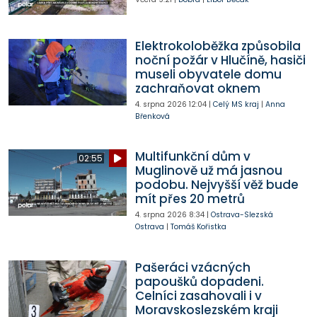
Elektrokoloběžka způsobila
noční požár v Hlučíně, hasiči
museli obyvatele domu
zachraňovat oknem
4. srpna 2026
12:04
|
Celý MS kraj
|
Anna
Břenková
Multifunkční dům v
02:55
Muglinově už má jasnou
podobu. Nejvyšší věž bude
mít přes 20 metrů
4. srpna 2026
8:34
|
Ostrava-Slezská
Ostrava
|
Tomáš Kořistka
Pašeráci vzácných
papoušků dopadeni.
Celníci zasahovali i v
Moravskoslezském kraji