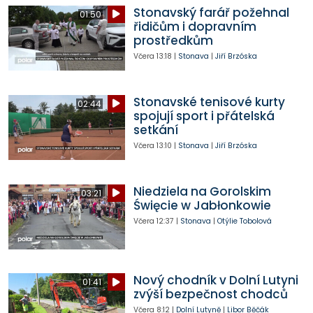
Stonavský farář požehnal
01:50
řidičům i dopravním
prostředkům
Včera
13:18
|
Stonava
|
Jiří Brzóska
Stonavské tenisové kurty
02:44
spojují sport i přátelská
setkání
Včera
13:10
|
Stonava
|
Jiří Brzóska
Niedziela na Gorolskim
03:21
Święcie w Jabłonkowie
Včera
12:37
|
Stonava
|
Otýlie Tobolová
Nový chodník v Dolní Lutyni
01:41
zvýší bezpečnost chodců
Včera
8:12
|
Dolní Lutyně
|
Libor Běčák