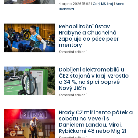
4. srpna 2026
15:02
|
Celý MS kraj
|
Anna
Břenková
Rehabilitační ústav
Hrabyně a Chuchelná
zapojuje do péče peer
mentory
Komerční sdělení
Dobíjení elektromobilů u
ČEZ stojanů v kraji vzrostlo
o 34 %, na špici poprvé
Nový Jičín
Komerční sdělení
Hrady CZ míří tento pátek a
sobotu na Veveří s
Danielem Landou, Mirai,
Rybičkami 48 nebo Mig 21
Komerční sdělení