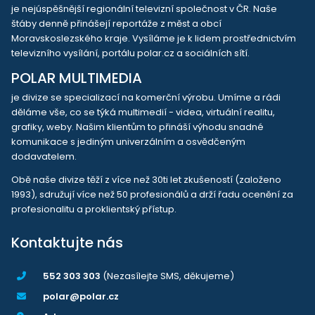
je nejúspěšnější regionální televizní společnost v ČR. Naše
štáby denně přinášejí reportáže z měst a obcí
Moravskoslezského kraje. Vysíláme je k lidem prostřednictvím
televizního vysílání, portálu polar.cz a sociálních sítí.
POLAR MULTIMEDIA
je divize se specializací na komerční výrobu. Umíme a rádi
děláme vše, co se týká multimedií - videa, virtuální realitu,
grafiky, weby. Našim klientům to přináší výhodu snadné
komunikace s jediným univerzálním a osvědčeným
dodavatelem.
Obě naše divize těží z více než 30ti let zkušeností (založeno
1993), sdružují více než 50 profesionálů a drží řadu ocenění za
profesionalitu a proklientský přístup.
Kontaktujte nás
552 303 303
(Nezasílejte SMS, děkujeme)
polar@polar.cz