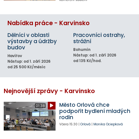
Nabídka práce - Karvinsko
Dělníci v oblasti
Pracovníci ostrahy,
výstavby a údržby
strážní
budov
Bohumín
Nástup: od 1. září 2026
Havířov
od 135 Kč/hod.
Nástup: od 1. září 2026
od 25 500 Kč/měsíc
Nejnovější zprávy - Karvinsko
Město Orlová chce
01:38
podpořit bydlení mladých
rodin
Včera
15:30
|
Orlová
|
Monika Ociepková