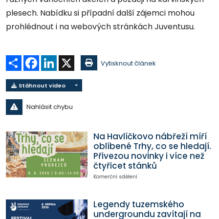
plesech. Nabídku si případní další zájemci mohou
prohlédnout i na webových stránkách Juventusu.
Sdílet
Facebook
LinkedIn
X
Vytisknout článek
Stáhnout video
Nahlásit chybu
Na Havlíčkovo nábřeží míří
oblíbené Trhy, co se hledají.
Přivezou novinky i více než
čtyřicet stánků
Komerční sdělení
Legendy tuzemského
undergroundu zavítají na