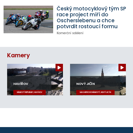
Český motocyklový tým SP
race project míří do
Oscherslebenu a chce
potvrdit rostoucí formu
Komerční sdělení
Kamery
HAVÍŘOV
NOVÝ JIČÍN
NÁMĚSTÍ REPUBLIKY, HAVÍŘOV
MASARYKOVO NÁMĚSTÍ, NOVÝ JIČÍN