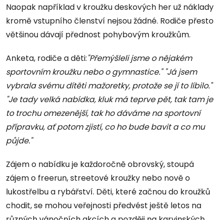
Naopak například v kroužku deskových her už náklady
kromě vstupního členství nejsou žádné. Rodiče přesto
většinou dávají přednost pohybovým kroužkům.
Anketa, rodiče a děti:
"Přemýšleli jsme o nějakém
sportovním kroužku nebo o gymnastice." "Já jsem
vybrala svému dítěti mažoretky, protože se jí to líbilo."
"Je tady velká nabídka, kluk má teprve pět, tak tam je
to trochu omezenější, tak ho dáváme na sportovní
přípravku, ať potom zjistí, co ho bude bavit a co mu
půjde."
Zájem o nabídku je každoročně obrovský, stoupá
zájem o freerun, streetové kroužky nebo nově o
lukostřelbu a rybářství. Děti, které začnou do kroužků
chodit, se mohou veřejnosti předvést ještě letos na
různých vánočních akcích a později na karvinských