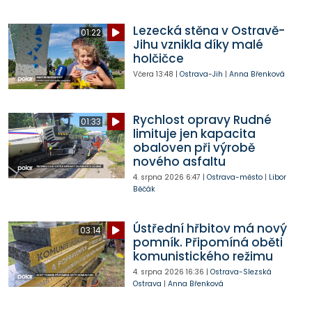
Lezecká stěna v Ostravě-
01:22
Jihu vznikla díky malé
holčičce
Včera
13:48
|
Ostrava-Jih
|
Anna Břenková
Rychlost opravy Rudné
01:33
limituje jen kapacita
obaloven při výrobě
nového asfaltu
4. srpna 2026
6:47
|
Ostrava-město
|
Libor
Běčák
Ústřední hřbitov má nový
03:14
pomník. Připomíná oběti
komunistického režimu
4. srpna 2026
16:36
|
Ostrava-Slezská
Ostrava
|
Anna Břenková