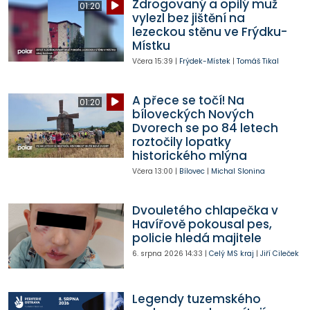
Zdrogovaný a opilý muž
01:20
vylezl bez jištění na
lezeckou stěnu ve Frýdku-
Místku
Včera
15:39
|
Frýdek-Místek
|
Tomáš Tikal
A přece se točí! Na
01:20
bíloveckých Nových
Dvorech se po 84 letech
roztočily lopatky
historického mlýna
Včera
13:00
|
Bílovec
|
Michal Slonina
Dvouletého chlapečka v
Havířově pokousal pes,
policie hledá majitele
6. srpna 2026
14:33
|
Celý MS kraj
|
Jiří Cileček
Legendy tuzemského