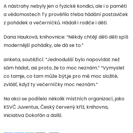
A nástrahy nebyly jen o fyzické kondici, ale i o paměti
a vědomostech Ty prověřilo třeba hádání postaviček
z pohádek a večerníčků. Hádali i rodiče i děti.
Dana Hauková, knihovnice: “Někdy chtějí děti děti spíš
modernější pohádky, ale dá se to.”
anketa, soutěžící: “Jednodušší bylo napovídat než
sám hádat, asi proto, že to moc neznám.” “Vymyslet
co tamje, co tam může být,je pro mě moc složité,
zvlášť, když ty večerníčky moc neznám.”
Na akci se podílelo několik místních organizací, jako
KSVČ Juventus, Český červený kříž, knihovna,
Iniciativa Dokořán a další.