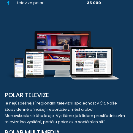
televize.polar
35 000
POLAR TELEVIZE
je nejúspěšnější regionální televizní společnost v ČR. Naše
štáby denně přinášejí reportáže z měst a obcí
Moravskoslezského kraje. Vysíláme je k lidem prostřednictvím
televizního vysílání, portálu polar.cz a sociálních sítí.
POLAR MULTIMEDIA