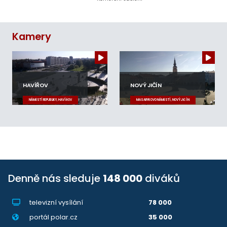
Kamery
HAVÍŘOV
NOVÝ JIČÍN
NÁMĚSTÍ REPUBLIKY, HAVÍŘOV
MASARYKOVO NÁMĚSTÍ, NOVÝ JIČÍN
Denně nás sleduje
148 000
diváků
televizní vysílání
78 000
portál polar.cz
35 000