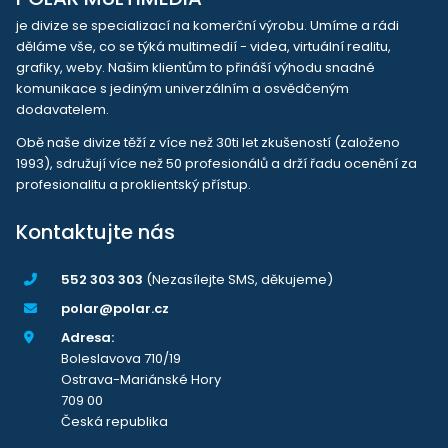
je divize se specializací na komerční výrobu. Umíme a rádi
děláme vše, co se týká multimedií - videa, virtuální realitu,
grafiky, weby. Našim klientům to přináší výhodu snadné
komunikace s jediným univerzálním a osvědčeným
dodavatelem.
Obě naše divize těží z více než 30ti let zkušeností (založeno
1993), sdružují více než 50 profesionálů a drží řadu ocenění za
profesionalitu a proklientský přístup.
Kontaktujte nás
552 303 303
(Nezasílejte SMS, děkujeme)
polar@polar.cz
Adresa:
Boleslavova 710/19
Ostrava-Mariánské Hory
709 00
Česká republika