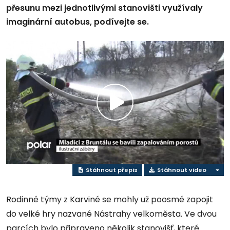
přesunu mezi jednotlivými stanovišti využívaly
imaginární autobus, podívejte se.
Přehrát
video
Stáhnout přepis
Stáhnout video
Rodinné týmy z Karviné se mohly už poosmé zapojit
do velké hry nazvané Nástrahy velkoměsta. Ve dvou
parcích bylo připraveno několik stanovišť, které