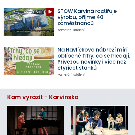
STOW Karviná rozšiřuje
05:00
výrobu, přijme 40
zaměstnanců
Komerční sdělení
Na Havlíčkovo nábřeží míří
oblíbené Trhy, co se hledají.
Přivezou novinky i více než
čtyřicet stánků
Komerční sdělení
Kam vyrazit - Karvinsko