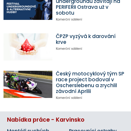
undergroundu zavítají na
PERIFERII Ostrava už v
sobotu
Komerční sdělení
ČPZP vyzývá k darování
krve
Komerční sdělení
Český motocyklový tým SP
race project bodoval v
Oscherslebenu a zrychlil
závodní Aprilii
Komerční sdělení
Nabídka práce - Karvinsko
Montéři suchých
Pracovníci ostrahy,