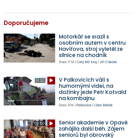
Doporučujeme
Motorkář se srazil s
osobním autem v centru
Havířova, stroj vyletěl ze
silnice na chodník
Dnes
17:51
|
Celý MS kraj
|
Jiří Cileček
V Palkovicích válí s
01:30
humornými videi, na
dožínky jede Petr Kotvald
na kombajnu
Dnes
9:16
|
Palkovice
|
Libor Běčák
Senior akademie v Opavě
02:50
zahájila další běh. Zájem
seniorů byl obrovský