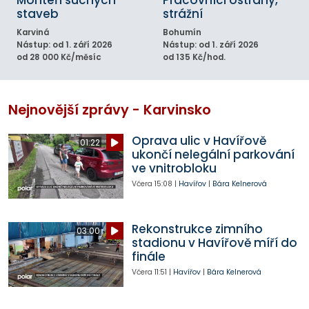
staveb
strážní
Karviná
Bohumín
Nástup: od 1. září 2026
Nástup: od 1. září 2026
od 28 000 Kč/měsíc
od 135 Kč/hod.
Nejnovější zprávy - Karvinsko
Oprava ulic v Havířově
01:22
ukončí nelegální parkování
ve vnitrobloku
Včera
15:08
|
Havířov
|
Bára Kelnerová
Rekonstrukce zimního
03:00
stadionu v Havířově míří do
finále
Včera
11:51
|
Havířov
|
Bára Kelnerová