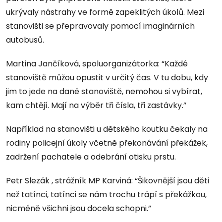
ukrývaly nástrahy ve formě zapeklitých úkolů. Mezi
stanovišti se přepravovaly pomocí imaginárních
autobusů.
Martina Jančíková, spoluorganizátorka: “Každé
stanoviště můžou opustit v určitý čas. V tu dobu, kdy
jim to jede na dané stanoviště, nemohou si vybírat,
kam chtějí. Mají na výběr tři čísla, tři zastávky.”
Například na stanovišti u dětského koutku čekaly na
rodiny policejní úkoly včetně překonávání překážek,
zadržení pachatele a odebrání otisku prstu.
Petr Slezák , strážník MP Karviná: “Šikovnější jsou děti
než tatínci, tatínci se nám trochu trápí s překážkou,
nicméně všichni jsou docela schopni.”