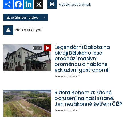
Sdílet
Facebook
LinkedIn
X
Vytisknout článek
Stáhnout video
Nahlásit chybu
Legendární Dakota na
01:32
okraji Bělského lesa
prochází masivní
proměnou a nabídne
exkluzivní gastronomii
Komerční sdělení
Ridera Bohemia: žádné
porušení na naší straně.
Jen nezákonné šetření ČIŽP
Komerční sdělení