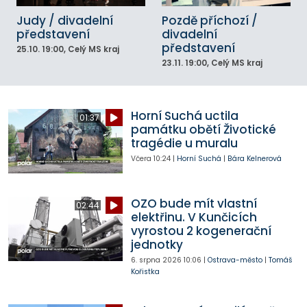
Judy / divadelní
Pozdě příchozí /
představení
divadelní
představení
25.10.
19:00
, Celý MS kraj
23.11.
19:00
, Celý MS kraj
Horní Suchá uctila
01:37
památku obětí Životické
tragédie u muralu
Včera
10:24
|
Horní Suchá
|
Bára Kelnerová
OZO bude mít vlastní
02:44
elektřinu. V Kunčicích
vyrostou 2 kogenerační
jednotky
6. srpna 2026
10:06
|
Ostrava-město
|
Tomáš
Kořistka