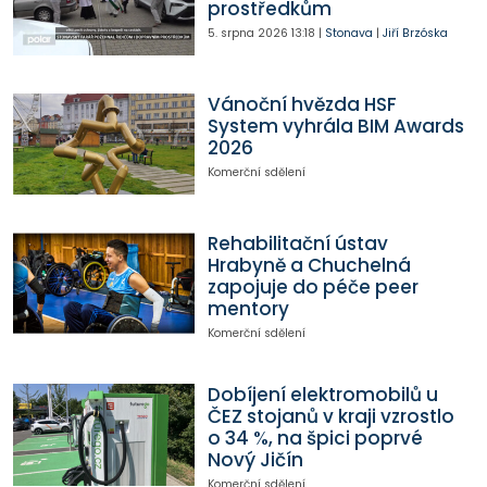
prostředkům
5. srpna 2026
13:18
|
Stonava
|
Jiří Brzóska
Vánoční hvězda HSF
System vyhrála BIM Awards
2026
Komerční sdělení
Rehabilitační ústav
Hrabyně a Chuchelná
zapojuje do péče peer
mentory
Komerční sdělení
Dobíjení elektromobilů u
ČEZ stojanů v kraji vzrostlo
o 34 %, na špici poprvé
Nový Jičín
Komerční sdělení