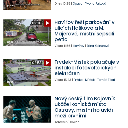
Dnes
10:28
|
Opava
|
Yvona Fajtová
Havířov řeší parkování v
02:38
ulicích Haškova a M.
Majerové, místní sepsali
petici
Včera
11:56
|
Havířov
|
Bára Kelnerová
Frýdek-Místek pokračuje v
02:53
instalaci fotovoltaických
elektráren
Včera
15:43
|
Frýdek-Místek
|
Tomáš Tikal
Nový český film Bojovník
ukáže ikonická místa
Ostravy, místní ho uvidí
mezi prvními
Komerční sdělení