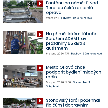
Fontánu na náměstí Nad
02:43
Terasou čeká rozsáhlá
oprava
Včera
11:42
|
Havířov
|
Bára Kelnerová
Na příměstském táboře
01:21
Sdružení ADAM tráví
prázdniny 65 dětí s
autismem
6. srpna 2026
11:15
|
Havířov
|
Bára Kelnerová
Město Orlová chce
01:38
podpořit bydlení mladých
rodin
5. srpna 2026
15:30
|
Orlová
|
Monika
Ociepková
Stonavský farář požehnal
01:50
řidičům i dopravním