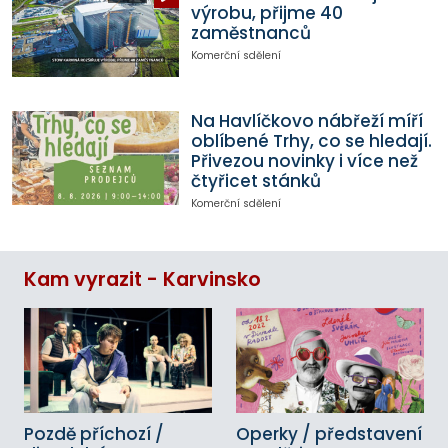
výrobu, přijme 40
zaměstnanců
Komerční sdělení
Na Havlíčkovo nábřeží míří
oblíbené Trhy, co se hledají.
Přivezou novinky i více než
čtyřicet stánků
Komerční sdělení
Kam vyrazit - Karvinsko
Pozdě příchozí /
Operky / představení