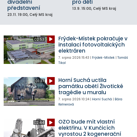
divadelní
pro děti
představení
13.9.
15:00
, Celý MS kraj
23.11.
19:00
, Celý MS kraj
Frýdek-Místek pokračuje v
02:53
instalaci fotovoltaických
elektráren
7. srpna 2026
15:43
|
Frýdek-Místek
|
Tomáš
Tikal
Horní Suchá uctila
01:37
památku obětí Životické
tragédie u muralu
7. srpna 2026
10:24
|
Horní Suchá
|
Bára
Kelnerová
OZO bude mít vlastní
02:44
elektřinu. V Kunčicích
vyrostou 2 kogenerační