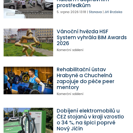
prostředkům
5. srpna 2026
13:18
|
Stonava
|
Jiří Brzóska
Vánoční hvězda HSF
System vyhrála BIM Awards
2026
Komerční sdělení
Rehabilitační ústav
Hrabyně a Chuchelná
zapojuje do péče peer
mentory
Komerční sdělení
Dobíjení elektromobilů u
ČEZ stojanů v kraji vzrostlo
o 34 %, na špici poprvé
Nový Jičín