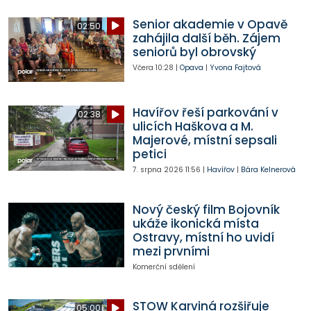
Senior akademie v Opavě
02:50
zahájila další běh. Zájem
seniorů byl obrovský
Včera
10:28
|
Opava
|
Yvona Fajtová
Havířov řeší parkování v
02:38
ulicích Haškova a M.
Majerové, místní sepsali
petici
7. srpna 2026
11:56
|
Havířov
|
Bára Kelnerová
Nový český film Bojovník
ukáže ikonická místa
Ostravy, místní ho uvidí
mezi prvními
Komerční sdělení
STOW Karviná rozšiřuje
05:00