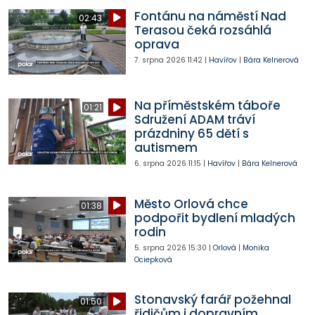
Fontánu na náměstí Nad
02:43
Terasou čeká rozsáhlá
oprava
7. srpna 2026
11:42
|
Havířov
|
Bára Kelnerová
Na příměstském táboře
01:21
Sdružení ADAM tráví
prázdniny 65 dětí s
autismem
6. srpna 2026
11:15
|
Havířov
|
Bára Kelnerová
Město Orlová chce
01:38
podpořit bydlení mladých
rodin
5. srpna 2026
15:30
|
Orlová
|
Monika
Ociepková
Stonavský farář požehnal
01:50
řidičům i dopravním