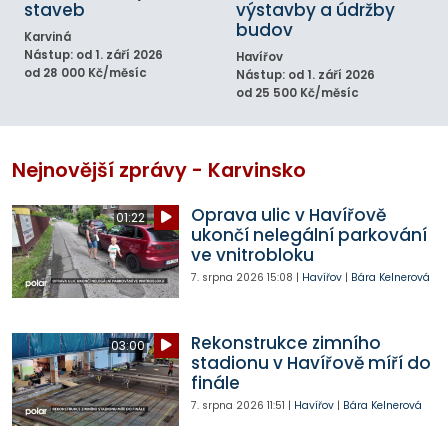
staveb
výstavby a údržby
budov
Karviná
Nástup: od 1. září 2026
Havířov
od 28 000 Kč/měsíc
Nástup: od 1. září 2026
od 25 500 Kč/měsíc
Nejnovější zprávy - Karvinsko
Oprava ulic v Havířově
01:22
ukončí nelegální parkování
ve vnitrobloku
7. srpna 2026
15:08
|
Havířov
|
Bára Kelnerová
Rekonstrukce zimního
03:00
stadionu v Havířově míří do
finále
7. srpna 2026
11:51
|
Havířov
|
Bára Kelnerová