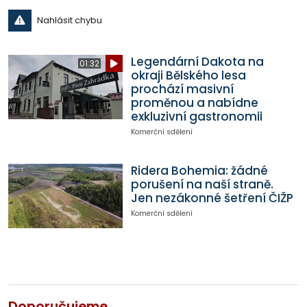
Nahlásit chybu
Legendární Dakota na
01:32
okraji Bělského lesa
prochází masivní
proměnou a nabídne
exkluzivní gastronomii
Komerční sdělení
Ridera Bohemia: žádné
porušení na naší straně.
Jen nezákonné šetření ČIŽP
Komerční sdělení
Doporučujeme