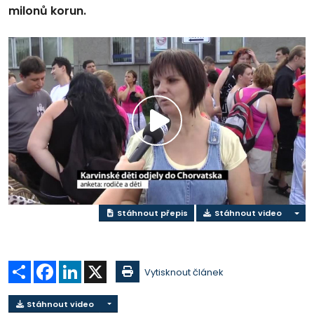
milonů korun.
Přehrát
video
Stáhnout přepis
Stáhnout video
Sdílet
Facebook
LinkedIn
X
Vytisknout článek
Stáhnout video