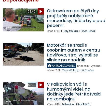
Ostravskem po čtyři dny
02:42
projížděly nablýskané
mercedesy, finále bylo pod
pecemi
Dnes
10:00
|
Celý MS kraj
|
Libor Běčák
Motorkář se srazil s
osobním autem v centru
Havířova, stroj vyletěl ze
silnice na chodník
AKTUALIZOVÁNO
Dnes
9:45
,
vydáno
včera
17:51
|
Celý MS kraj
|
Jiří Cileček
V Palkovicích válí s
01:30
humornými videi, na
dožínky jede Petr Kotvald
na kombajnu
Včera
9:16
|
Palkovice
|
Libor Běčák