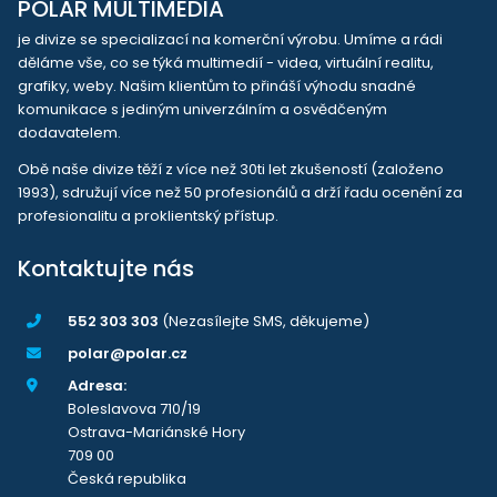
POLAR MULTIMEDIA
je divize se specializací na komerční výrobu. Umíme a rádi
děláme vše, co se týká multimedií - videa, virtuální realitu,
grafiky, weby. Našim klientům to přináší výhodu snadné
komunikace s jediným univerzálním a osvědčeným
dodavatelem.
Obě naše divize těží z více než 30ti let zkušeností (založeno
1993), sdružují více než 50 profesionálů a drží řadu ocenění za
profesionalitu a proklientský přístup.
Kontaktujte nás
552 303 303
(Nezasílejte SMS, děkujeme)
polar@polar.cz
Adresa:
Boleslavova 710/19
Ostrava-Mariánské Hory
709 00
Česká republika