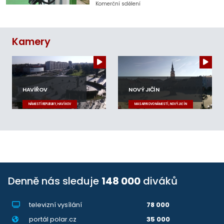
Komerční sdělení
Kamery
HAVÍŘOV
NOVÝ JIČÍN
NÁMĚSTÍ REPUBLIKY, HAVÍŘOV
MASARYKOVO NÁMĚSTÍ, NOVÝ JIČÍN
Denně nás sleduje
148 000
diváků
televizní vysílání
78 000
portál polar.cz
35 000