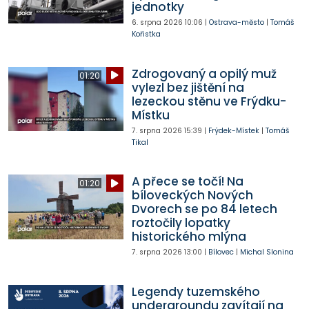
jednotky
6. srpna 2026
10:06
|
Ostrava-město
|
Tomáš
Kořistka
Zdrogovaný a opilý muž
01:20
vylezl bez jištění na
lezeckou stěnu ve Frýdku-
Místku
7. srpna 2026
15:39
|
Frýdek-Místek
|
Tomáš
Tikal
A přece se točí! Na
01:20
bíloveckých Nových
Dvorech se po 84 letech
roztočily lopatky
historického mlýna
7. srpna 2026
13:00
|
Bílovec
|
Michal Slonina
Legendy tuzemského
undergroundu zavítají na