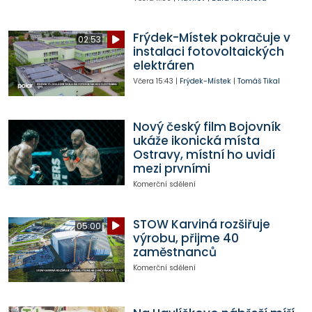
Frýdek-Místek pokračuje v
02:53
instalaci fotovoltaických
elektráren
Včera
15:43
|
Frýdek-Místek
|
Tomáš Tikal
Nový český film Bojovník
ukáže ikonická místa
Ostravy, místní ho uvidí
mezi prvními
Komerční sdělení
STOW Karviná rozšiřuje
05:00
výrobu, přijme 40
zaměstnanců
Komerční sdělení