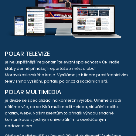
POLAR TELEVIZE
je nejúspěšnější regionální televizní společnost v ČR. Naše
štáby denně přinášejí reportáže z měst a obcí
Moravskoslezského kraje. Vysíláme je k lidem prostřednictvím
televizního vysílání, portálu polar.cz a sociálních sítí.
POLAR MULTIMEDIA
je divize se specializací na komerční výrobu. Umíme a rádi
děláme vše, co se týká multimedií - videa, virtuální realitu,
grafiky, weby. Našim klientům to přináší výhodu snadné
komunikace s jediným univerzálním a osvědčeným
dodavatelem.
Obě naše divize těží z více než 30ti let zkušeností (založeno