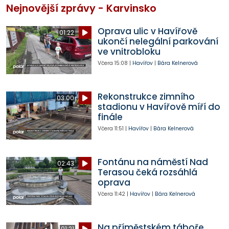
Nejnovější zprávy - Karvinsko
Oprava ulic v Havířově
01:22
ukončí nelegální parkování
ve vnitrobloku
Včera
15:08
|
Havířov
|
Bára Kelnerová
Rekonstrukce zimního
03:00
stadionu v Havířově míří do
finále
Včera
11:51
|
Havířov
|
Bára Kelnerová
Fontánu na náměstí Nad
02:43
Terasou čeká rozsáhlá
oprava
Včera
11:42
|
Havířov
|
Bára Kelnerová
Na příměstském táboře
01:21