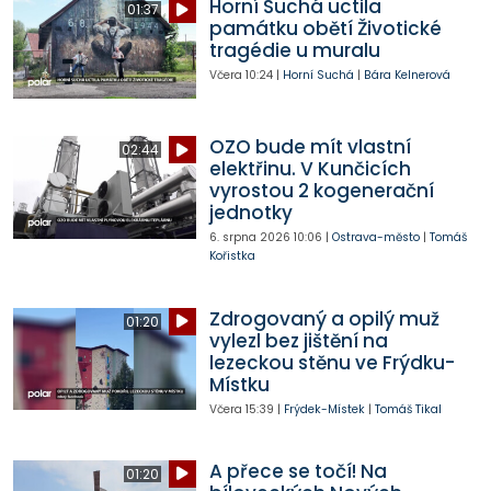
Horní Suchá uctila
01:37
památku obětí Životické
tragédie u muralu
Včera
10:24
|
Horní Suchá
|
Bára Kelnerová
OZO bude mít vlastní
02:44
elektřinu. V Kunčicích
vyrostou 2 kogenerační
jednotky
6. srpna 2026
10:06
|
Ostrava-město
|
Tomáš
Kořistka
Zdrogovaný a opilý muž
01:20
vylezl bez jištění na
lezeckou stěnu ve Frýdku-
Místku
Včera
15:39
|
Frýdek-Místek
|
Tomáš Tikal
A přece se točí! Na
01:20