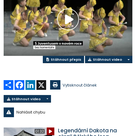
Přehrát
video
Stáhnout přepis
Stáhnout video
Sdílet
Facebook
LinkedIn
X
Vytisknout článek
Stáhnout video
Nahlásit chybu
Legendární Dakota na
01:32