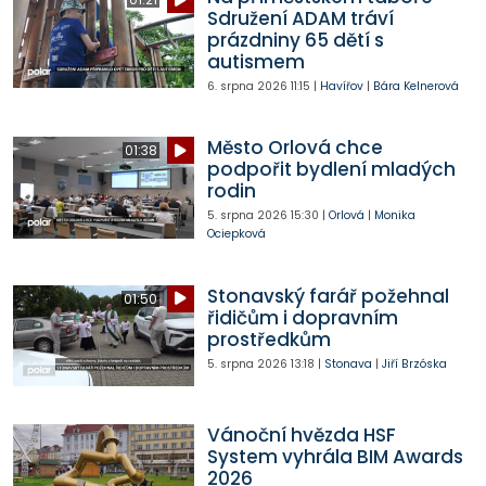
Sdružení ADAM tráví
prázdniny 65 dětí s
autismem
6. srpna 2026
11:15
|
Havířov
|
Bára Kelnerová
Město Orlová chce
01:38
podpořit bydlení mladých
rodin
5. srpna 2026
15:30
|
Orlová
|
Monika
Ociepková
Stonavský farář požehnal
01:50
řidičům i dopravním
prostředkům
5. srpna 2026
13:18
|
Stonava
|
Jiří Brzóska
Vánoční hvězda HSF
System vyhrála BIM Awards
2026