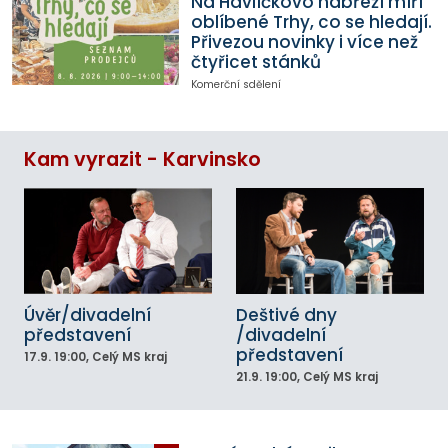
Na Havlíčkovo nábřeží míří
oblíbené Trhy, co se hledají.
Přivezou novinky i více než
čtyřicet stánků
Komerční sdělení
Kam vyrazit - Karvinsko
Úvěr/divadelní
Deštivé dny
představení
/divadelní
představení
17.9.
19:00
, Celý MS kraj
21.9.
19:00
, Celý MS kraj