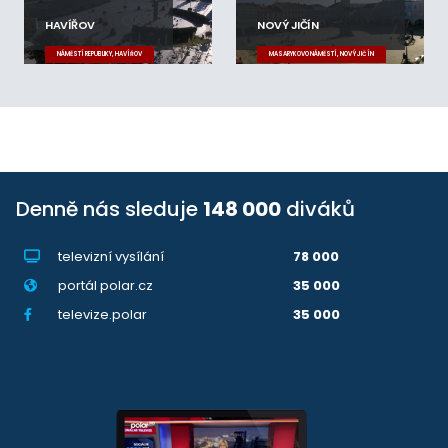
HAVÍŘOV
NOVÝ JIČÍN
NÁMĚSTÍ REPUBLIKY, HAVÍŘOV
MASARYKOVO NÁMĚSTÍ, NOVÝ JIČÍN
Denně nás sleduje
148 000
diváků
televizní vysílání
78 000
portál polar.cz
35 000
televize.polar
35 000