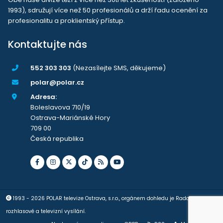
1993), sdružují více než 50 profesionálů a drží řadu ocenění za
profesionalitu a proklientský přístup.
Kontaktujte nás
552 303 303
(Nezasílejte SMS, děkujeme)
polar@polar.cz
Adresa:
Boleslavova 710/19
Ostrava-Mariánské Hory
709 00
Česká republika
1993 - 2026 POLAR televize Ostrava, s.r.o., orgánem dohledu je Rada pro
rozhlasové a televizní vysílání.