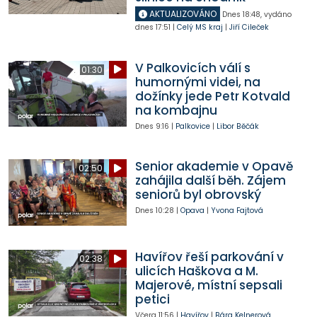
AKTUALIZOVÁNO
Dnes
18:48
,
vydáno
dnes
17:51
|
Celý MS kraj
|
Jiří Cileček
V Palkovicích válí s
01:30
humornými videi, na
dožínky jede Petr Kotvald
na kombajnu
Dnes
9:16
|
Palkovice
|
Libor Běčák
Senior akademie v Opavě
02:50
zahájila další běh. Zájem
seniorů byl obrovský
Dnes
10:28
|
Opava
|
Yvona Fajtová
Havířov řeší parkování v
02:38
ulicích Haškova a M.
Majerové, místní sepsali
petici
Včera
11:56
|
Havířov
|
Bára Kelnerová