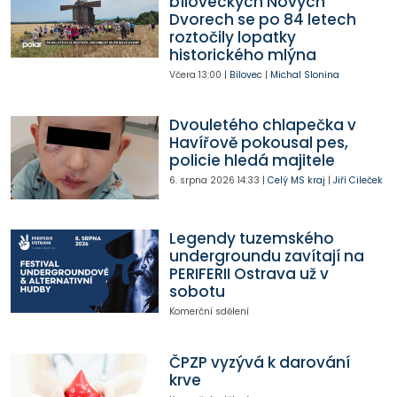
bíloveckých Nových
Dvorech se po 84 letech
roztočily lopatky
historického mlýna
Včera
13:00
|
Bílovec
|
Michal Slonina
Dvouletého chlapečka v
Havířově pokousal pes,
policie hledá majitele
6. srpna 2026
14:33
|
Celý MS kraj
|
Jiří Cileček
Legendy tuzemského
undergroundu zavítají na
PERIFERII Ostrava už v
sobotu
Komerční sdělení
ČPZP vyzývá k darování
krve