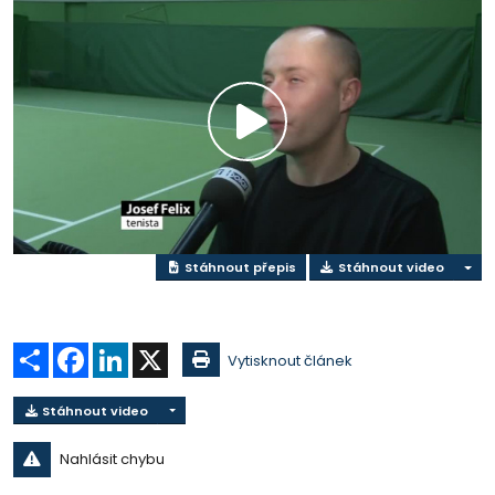
Přehrát
video
Stáhnout přepis
Stáhnout video
Sdílet
Facebook
LinkedIn
X
Vytisknout článek
Stáhnout video
Nahlásit chybu