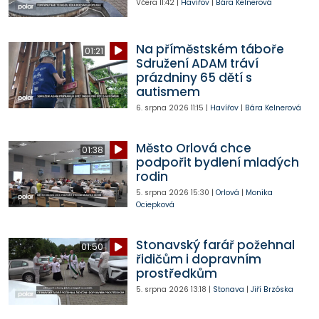
Včera
11:42
|
Havířov
|
Bára Kelnerová
Na příměstském táboře
01:21
Sdružení ADAM tráví
prázdniny 65 dětí s
autismem
6. srpna 2026
11:15
|
Havířov
|
Bára Kelnerová
Město Orlová chce
01:38
podpořit bydlení mladých
rodin
5. srpna 2026
15:30
|
Orlová
|
Monika
Ociepková
Stonavský farář požehnal
01:50
řidičům i dopravním
prostředkům
5. srpna 2026
13:18
|
Stonava
|
Jiří Brzóska