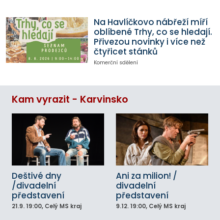
Na Havlíčkovo nábřeží míří
oblíbené Trhy, co se hledají.
Přivezou novinky i více než
čtyřicet stánků
Komerční sdělení
Kam vyrazit - Karvinsko
Deštivé dny
Ani za milion! /
/divadelní
divadelní
představení
představení
21.9.
19:00
, Celý MS kraj
9.12.
19:00
, Celý MS kraj