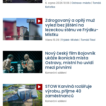
6. srpna 2026
10:06
|
Ostrava-město
|
Tomáš
Kořistka
Zdrogovaný a opilý muž
01:20
vylezl bez jištění na
lezeckou stěnu ve Frýdku-
Místku
Včera
15:39
|
Frýdek-Místek
|
Tomáš Tikal
Nový český film Bojovník
ukáže ikonická místa
Ostravy, místní ho uvidí
mezi prvními
Komerční sdělení
STOW Karviná rozšiřuje
05:00
výrobu, přijme 40
zaměstnanců
Komerční sdělení