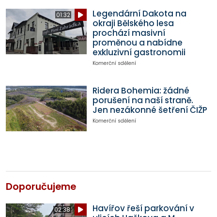
Legendární Dakota na
01:32
okraji Bělského lesa
prochází masivní
proměnou a nabídne
exkluzivní gastronomii
Komerční sdělení
Ridera Bohemia: žádné
porušení na naší straně.
Jen nezákonné šetření ČIŽP
Komerční sdělení
Doporučujeme
Havířov řeší parkování v
02:38