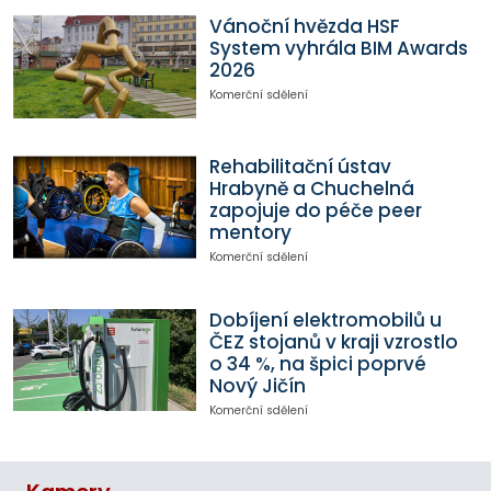
Vánoční hvězda HSF
System vyhrála BIM Awards
2026
Komerční sdělení
Rehabilitační ústav
Hrabyně a Chuchelná
zapojuje do péče peer
mentory
Komerční sdělení
Dobíjení elektromobilů u
ČEZ stojanů v kraji vzrostlo
o 34 %, na špici poprvé
Nový Jičín
Komerční sdělení