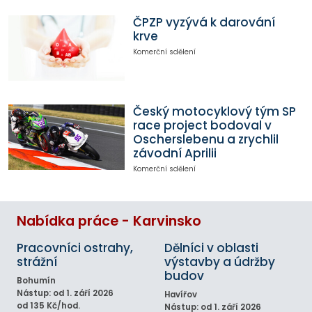
ČPZP vyzývá k darování
krve
Komerční sdělení
Český motocyklový tým SP
race project bodoval v
Oscherslebenu a zrychlil
závodní Aprilii
Komerční sdělení
Nabídka práce - Karvinsko
Pracovníci ostrahy,
Dělníci v oblasti
strážní
výstavby a údržby
budov
Bohumín
Nástup: od 1. září 2026
Havířov
od 135 Kč/hod.
Nástup: od 1. září 2026