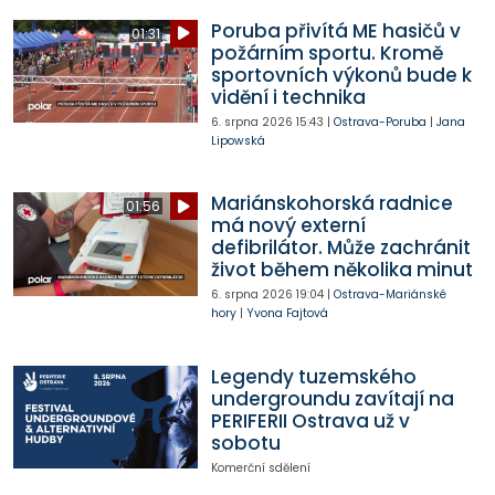
Poruba přivítá ME hasičů v
01:31
požárním sportu. Kromě
sportovních výkonů bude k
vidění i technika
6. srpna 2026
15:43
|
Ostrava-Poruba
|
Jana
Lipowská
Mariánskohorská radnice
01:56
má nový externí
defibrilátor. Může zachránit
život během několika minut
6. srpna 2026
19:04
|
Ostrava-Mariánské
hory
|
Yvona Fajtová
Legendy tuzemského
undergroundu zavítají na
PERIFERII Ostrava už v
sobotu
Komerční sdělení