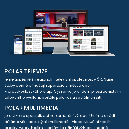
POLAR TELEVIZE
je nejúspěšnější regionální televizní společnost v ČR. Naše
štáby denně přinášejí reportáže z měst a obcí
Moravskoslezského kraje. Vysíláme je k lidem prostřednictvím
televizního vysílání, portálu polar.cz a sociálních sítí.
POLAR MULTIMEDIA
je divize se specializací na komerční výrobu. Umíme a rádi
děláme vše, co se týká multimedií - videa, virtuální realitu,
grafiky, weby. Našim klientům to přináší výhodu snadné