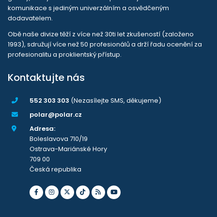
komunikace s jediným univerzálním a osvědčeným
dodavatelem.
Obě naše divize těží z více než 30ti let zkušeností (založeno
1993), sdružují více než 50 profesionálů a drží řadu ocenění za
profesionalitu a proklientský přístup.
Kontaktujte nás
552 303 303
(Nezasílejte SMS, děkujeme)
polar@polar.cz
Adresa:
Boleslavova 710/19
Ostrava-Mariánské Hory
709 00
Česká republika