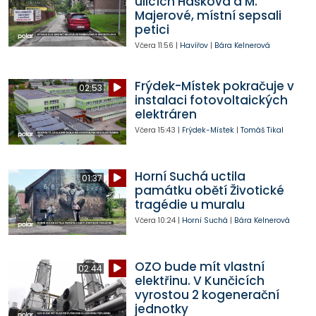
ulicích Haškova a M.
Majerové, místní sepsali
petici
Včera
11:56
|
Havířov
|
Bára Kelnerová
Frýdek-Místek pokračuje v
02:53
instalaci fotovoltaických
elektráren
Včera
15:43
|
Frýdek-Místek
|
Tomáš Tikal
Horní Suchá uctila
01:37
památku obětí Životické
tragédie u muralu
Včera
10:24
|
Horní Suchá
|
Bára Kelnerová
OZO bude mít vlastní
02:44
elektřinu. V Kunčicích
vyrostou 2 kogenerační
jednotky