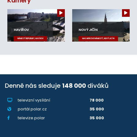
Kamery
HAVÍŘOV
NOVÝ JIČÍN
NÁMĚSTÍ REPUBLIKY, HAVÍŘOV
MASARYKOVO NÁMĚSTÍ, NOVÝ JIČÍN
Denně nás sleduje
148 000
diváků
televizní vysílání
78 000
portál polar.cz
35 000
televize.polar
35 000