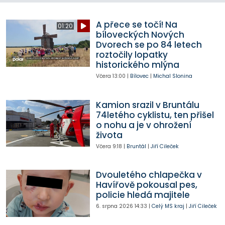
A přece se točí! Na
01:20
bíloveckých Nových
Dvorech se po 84 letech
roztočily lopatky
historického mlýna
Včera
13:00
|
Bílovec
|
Michal Slonina
Kamion srazil v Bruntálu
74letého cyklistu, ten přišel
o nohu a je v ohrožení
života
Včera
9:18
|
Bruntál
|
Jiří Cileček
Dvouletého chlapečka v
Havířově pokousal pes,
policie hledá majitele
6. srpna 2026
14:33
|
Celý MS kraj
|
Jiří Cileček