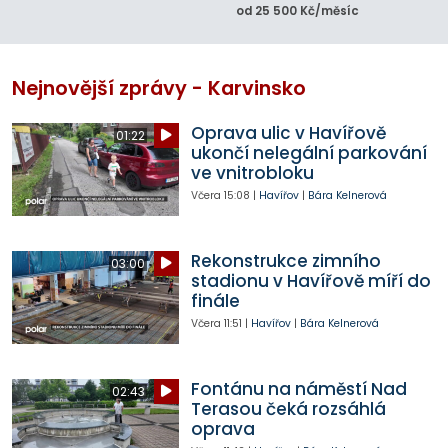
od 25 500 Kč/měsíc
Nejnovější zprávy - Karvinsko
Oprava ulic v Havířově
01:22
ukončí nelegální parkování
ve vnitrobloku
Včera
15:08
|
Havířov
|
Bára Kelnerová
Rekonstrukce zimního
03:00
stadionu v Havířově míří do
finále
Včera
11:51
|
Havířov
|
Bára Kelnerová
Fontánu na náměstí Nad
02:43
Terasou čeká rozsáhlá
oprava