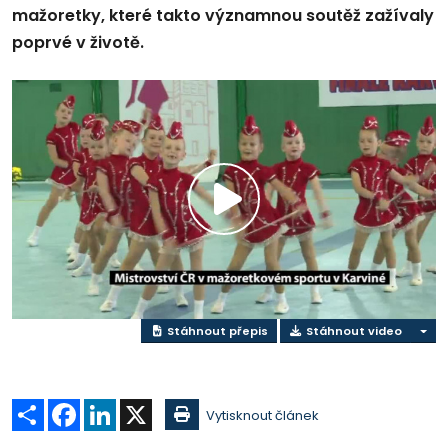
mažoretky, které takto významnou soutěž zažívaly
poprvé v životě.
Přehrát
video
Stáhnout přepis
Stáhnout video
Sdílet
Facebook
LinkedIn
X
Vytisknout článek