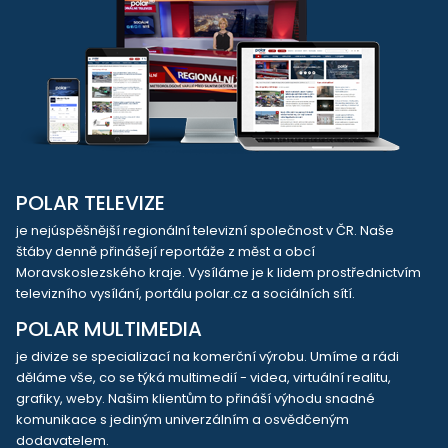
POLAR TELEVIZE
je nejúspěšnější regionální televizní společnost v ČR. Naše
štáby denně přinášejí reportáže z měst a obcí
Moravskoslezského kraje. Vysíláme je k lidem prostřednictvím
televizního vysílání, portálu polar.cz a sociálních sítí.
POLAR MULTIMEDIA
je divize se specializací na komerční výrobu. Umíme a rádi
děláme vše, co se týká multimedií - videa, virtuální realitu,
grafiky, weby. Našim klientům to přináší výhodu snadné
komunikace s jediným univerzálním a osvědčeným
dodavatelem.