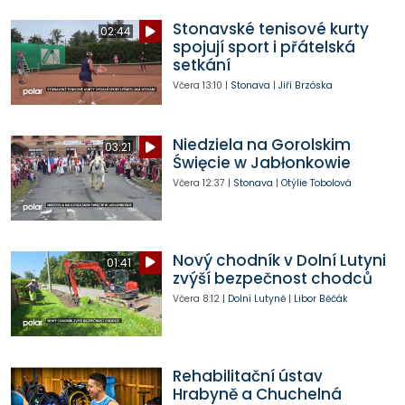
Stonavské tenisové kurty
02:44
spojují sport i přátelská
setkání
Včera
13:10
|
Stonava
|
Jiří Brzóska
Niedziela na Gorolskim
03:21
Święcie w Jabłonkowie
Včera
12:37
|
Stonava
|
Otýlie Tobolová
Nový chodník v Dolní Lutyni
01:41
zvýší bezpečnost chodců
Včera
8:12
|
Dolní Lutyně
|
Libor Běčák
Rehabilitační ústav
Hrabyně a Chuchelná