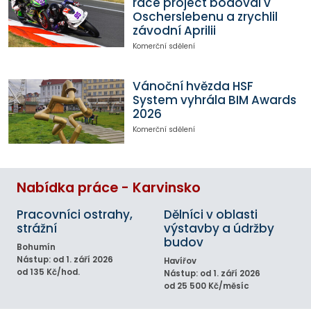
race project bodoval v
Oscherslebenu a zrychlil
závodní Aprilii
Komerční sdělení
Vánoční hvězda HSF
System vyhrála BIM Awards
2026
Komerční sdělení
Nabídka práce - Karvinsko
Pracovníci ostrahy,
Dělníci v oblasti
strážní
výstavby a údržby
budov
Bohumín
Nástup: od 1. září 2026
Havířov
od 135 Kč/hod.
Nástup: od 1. září 2026
od 25 500 Kč/měsíc