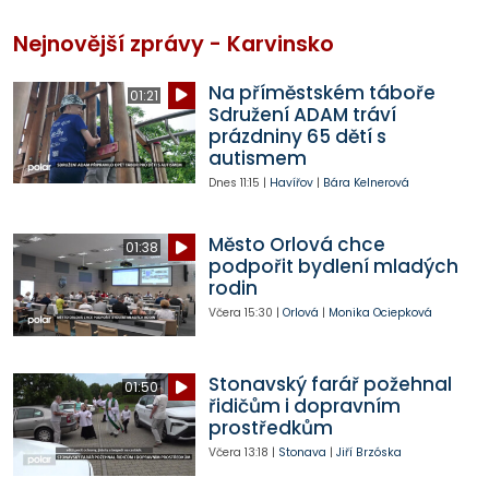
Nejnovější zprávy - Karvinsko
Na příměstském táboře
01:21
Sdružení ADAM tráví
prázdniny 65 dětí s
autismem
Dnes
11:15
|
Havířov
|
Bára Kelnerová
Město Orlová chce
01:38
podpořit bydlení mladých
rodin
Včera
15:30
|
Orlová
|
Monika Ociepková
Stonavský farář požehnal
01:50
řidičům i dopravním
prostředkům
Včera
13:18
|
Stonava
|
Jiří Brzóska