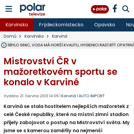
Karvinsko
Frýdeckomístecko
Opavsko
Nov
Domů
Karvinsko
Karviná
Ě PŘIBYLO SINIC, VODA MÁ HORŠÍ KVALITU, HYGIENICI RADÍ BÝT OPATRNÍ
ÚOHS DAL ZÁTORU POKUTU 100 000 ZA CHYBY V ZAKÁZCE NA OBN
AREÁL LODIČEK V KARVINÉ SE PŘIPRAVUJE NA VELKOU REKONSTRUKC
KARVINÁ ZNÁ BUDOUCÍ PODOBU AREÁLU LODIČKY V PARKU BOŽEN
MORAVSKOSLEZŠTÍ POLICISTÉ ODHALILI MEZINÁRODNÍ GANG PODVO
LÁKALI LIDI NA ZISKY Z KRYPTOMĚN, INFO A VIDEO NA POLAR.CZ
RADNÍ OSTRAVY A POSLANKYNĚ A. HOFFMANNOVÁ ZA PIRÁTY PODA
NA POSTUP MINISTERSTVA ŽIVOTNÍHO PROSTŘEDÍ V KAUZE HALDY 
MUŽ V PŘÍBOŘE SE VÁŽNĚ ZRANIL PŘI PRÁCI S ROZBRUŠOVAČKOU, I
SLEZSKÁ OSTRAVA PŘIPRAVUJE PROJEKTOVOU DOKUMENTACI PRO 
PODEZŘELÝ BALÍČEK ZASTAVIL PROVOZ NA NÁDRAŽÍ VE F-M, ČEKÁ 
CHLAPEČKA (2) V HAVÍŘOVĚ POKOUSAL PES, POLICIE HLEDÁ MAJITEL
MS KRAJ VYBUDUJE ZA 40 MILIONŮ V JABLUNKOVĚ NOVÝ MOST PŘES O
FOTBALISTA LAURI LAINE SE VRACÍ Z BANÍKU OSTRAVA NA PŮL ROK
F-M DOKONČIL VOLNOČASOVÝ AREÁL RIVKA PARK ZA 62 MILIONŮ,
Mistrovství ČR v
mažoretkovém sportu se
konalo v Karviné
Vydáno 21. června 2013 14:05 |
Karviná
|
AUTO IMPORT
Karviná se stala hostitelem nejlepších mažoretek z
celé České republiky, které na místní zimní stadion
přijely zabojovat o postup na Mistrovství světa. My
jsme se s kamerou zaměřily na nejmenší