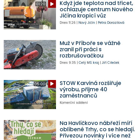
Když jde teplota nad třicet,
01:20
ochlazuje centrum Nového
Jičína kropicí vůz
Dnes
11:26
|
Nový Jičín
|
Petra Dorazilová
Muž v Příboře se vážně
zranil při práci s
rozbrušovačkou
Dnes
9:35
|
Celý MS kraj
|
Jiří Cileček
STOW Karviná rozšiřuje
05:00
výrobu, přijme 40
zaměstnanců
Komerční sdělení
Na Havlíčkovo nábřeží míří
oblíbené Trhy, co se hledají.
Přivezou novinky i více než