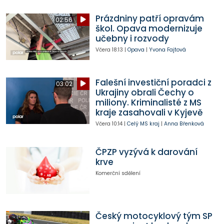
Prázdniny patří opravám
02:56
škol. Opava modernizuje
učebny i rozvody
Včera
18:13
|
Opava
|
Yvona Fajtová
Falešní investiční poradci z
03:02
Ukrajiny obrali Čechy o
miliony. Kriminalisté z MS
kraje zasahovali v Kyjevě
Včera
10:14
|
Celý MS kraj
|
Anna Břenková
ČPZP vyzývá k darování
krve
Komerční sdělení
Český motocyklový tým SP