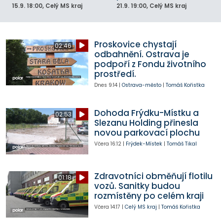
15.9.
18:00
, Celý MS kraj
21.9.
19:00
, Celý MS kraj
Proskovice chystají
02:46
odbahnění. Ostrava je
podpoří z Fondu životního
prostředí.
Dnes
9:14
|
Ostrava-město
|
Tomáš Kořistka
Dohoda Frýdku-Místku a
02:53
Slezanu Holding přinesla
novou parkovací plochu
Včera
16:12
|
Frýdek-Místek
|
Tomáš Tikal
Zdravotníci obměňují flotilu
01:18
vozů. Sanitky budou
rozmístěny po celém kraji
Včera
14:17
|
Celý MS kraj
|
Tomáš Kořistka