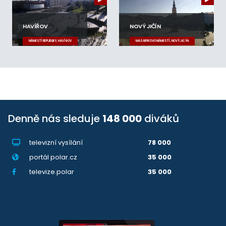
HAVÍŘOV
NOVÝ JIČÍN
NÁMĚSTÍ REPUBLIKY, HAVÍŘOV
MASARYKOVO NÁMĚSTÍ, NOVÝ JIČÍN
Denně nás sleduje
148 000
diváků
televizní vysílání
78 000
portál polar.cz
35 000
televize.polar
35 000