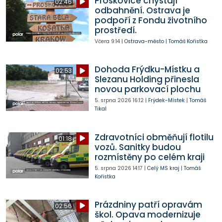
Proskovice chystají
02:46
odbahnění. Ostrava je
podpoří z Fondu životního
prostředí.
Včera
9:14
|
Ostrava-město
|
Tomáš Kořistka
Dohoda Frýdku-Místku a
02:53
Slezanu Holding přinesla
novou parkovací plochu
5. srpna 2026
16:12
|
Frýdek-Místek
|
Tomáš
Tikal
Zdravotníci obměňují flotilu
01:18
vozů. Sanitky budou
rozmístěny po celém kraji
5. srpna 2026
14:17
|
Celý MS kraj
|
Tomáš
Kořistka
Prázdniny patří opravám
02:56
škol. Opava modernizuje