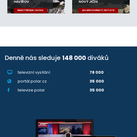
HAVÍŘOV
NOVÝ JIČÍN
NÁMĚSTÍ REPUBLIKY, HAVÍŘOV
MASARYKOVO NÁMĚSTÍ, NOVÝ JIČÍN
Denně nás sleduje
148 000
diváků
televizní vysílání
78 000
portál polar.cz
35 000
televize.polar
35 000