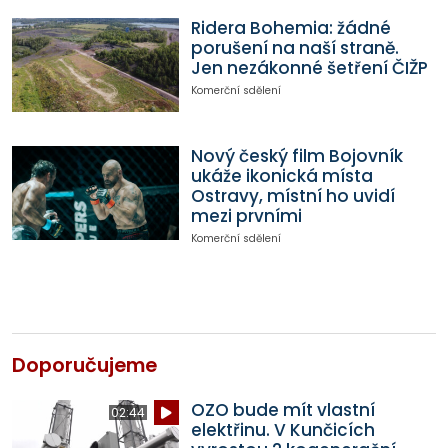
Ridera Bohemia: žádné
porušení na naší straně.
Jen nezákonné šetření ČIŽP
Komerční sdělení
Nový český film Bojovník
ukáže ikonická místa
Ostravy, místní ho uvidí
mezi prvními
Komerční sdělení
Doporučujeme
OZO bude mít vlastní
02:44
elektřinu. V Kunčicích