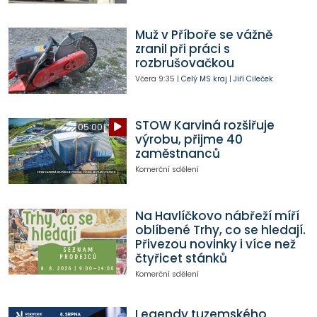
Muž v Příboře se vážně
zranil při práci s
rozbrušovačkou
Včera
9:35
|
Celý MS kraj
|
Jiří Cileček
STOW Karviná rozšiřuje
05:00
výrobu, přijme 40
zaměstnanců
Komerční sdělení
Na Havlíčkovo nábřeží míří
oblíbené Trhy, co se hledají.
Přivezou novinky i více než
čtyřicet stánků
Komerční sdělení
Legendy tuzemského