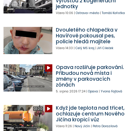
vyrostou 2 kogenerační
jednotky
Včera
10:06
|
Ostrava-město
|
Tomáš Kořistka
Dvouletého chlapečka v
Havířově pokousal pes,
policie hledá majitele
Včera
14:33
|
Celý MS kraj
|
Jiří Cileček
Opava rozšiřuje parkování.
02:33
Přibudou nová místa i
změny v parkovacích
zónách
5. srpna 2026
17:24
|
Opava
|
Yvona Fajtová
Když jde teplota nad třicet,
01:20
ochlazuje centrum Nového
Jičína kropicí vůz
Včera
11:26
|
Nový Jičín
|
Petra Dorazilová