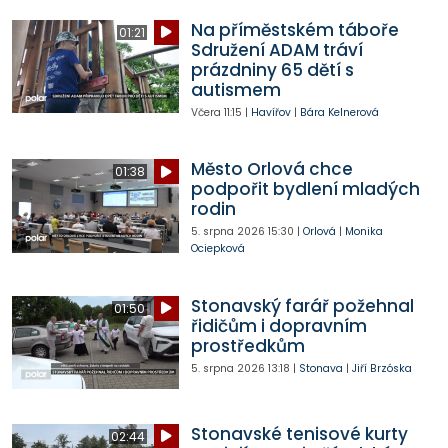
Na příměstském táboře
01:21
Sdružení ADAM tráví
prázdniny 65 dětí s
autismem
Včera
11:15
|
Havířov
|
Bára Kelnerová
Město Orlová chce
01:38
podpořit bydlení mladých
rodin
5. srpna 2026
15:30
|
Orlová
|
Monika
Ociepková
Stonavský farář požehnal
01:50
řidičům i dopravním
prostředkům
5. srpna 2026
13:18
|
Stonava
|
Jiří Brzóska
Stonavské tenisové kurty
02:44