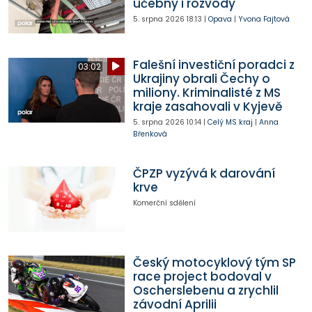
učebny i rozvody
5. srpna 2026
18:13
|
Opava
|
Yvona Fajtová
Falešní investiční poradci z
03:02
Ukrajiny obrali Čechy o
miliony. Kriminalisté z MS
kraje zasahovali v Kyjevě
5. srpna 2026
10:14
|
Celý MS kraj
|
Anna
Břenková
ČPZP vyzývá k darování
krve
Komerční sdělení
Český motocyklový tým SP
race project bodoval v
Oscherslebenu a zrychlil
závodní Aprilii