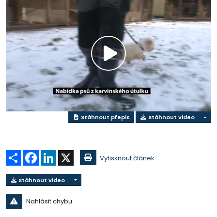
Přehrát
video
Stáhnout přepis
Stáhnout video
Sdílet
Facebook
LinkedIn
X
Vytisknout článek
Stáhnout video
Nahlásit chybu