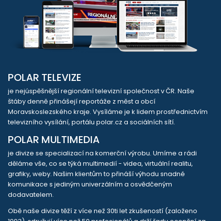
POLAR TELEVIZE
je nejúspěšnější regionální televizní společnost v ČR. Naše
štáby denně přinášejí reportáže z měst a obcí
Moravskoslezského kraje. Vysíláme je k lidem prostřednictvím
televizního vysílání, portálu polar.cz a sociálních sítí.
POLAR MULTIMEDIA
je divize se specializací na komerční výrobu. Umíme a rádi
děláme vše, co se týká multimedií - videa, virtuální realitu,
grafiky, weby. Našim klientům to přináší výhodu snadné
komunikace s jediným univerzálním a osvědčeným
dodavatelem.
Obě naše divize těží z více než 30ti let zkušeností (založeno