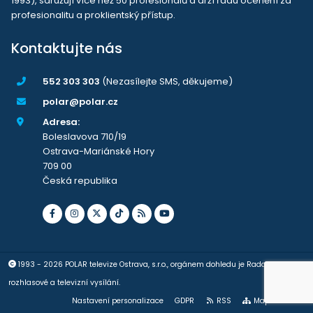
1993), sdružují více než 50 profesionálů a drží řadu ocenění za
profesionalitu a proklientský přístup.
Kontaktujte nás
552 303 303
(Nezasílejte SMS, děkujeme)
polar@polar.cz
Adresa:
Boleslavova 710/19
Ostrava-Mariánské Hory
709 00
Česká republika
1993 - 2026 POLAR televize Ostrava, s.r.o., orgánem dohledu je Rada pro
rozhlasové a televizní vysílání.
Nastavení personalizace
GDPR
RSS
Mapa stránek