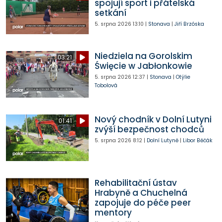
spojují sport i přátelská
setkání
5. srpna 2026
13:10
|
Stonava
|
Jiří Brzóska
Niedziela na Gorolskim
03:21
Święcie w Jabłonkowie
5. srpna 2026
12:37
|
Stonava
|
Otýlie
Tobolová
Nový chodník v Dolní Lutyni
01:41
zvýší bezpečnost chodců
5. srpna 2026
8:12
|
Dolní Lutyně
|
Libor Běčák
Rehabilitační ústav
Hrabyně a Chuchelná
zapojuje do péče peer
mentory