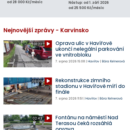
od 28 000 Kč/měsíc
Nástup: od 1. září 2026
od 25 500 Kč/měsíc
Nejnovější zprávy - Karvinsko
Oprava ulic v Havířově
01:22
ukončí nelegální parkování
ve vnitrobloku
7. srpna 2026
15:08
|
Havířov
|
Bára Kelnerová
Rekonstrukce zimního
03:00
stadionu v Havířově míří do
finále
7. srpna 2026
11:51
|
Havířov
|
Bára Kelnerová
Fontánu na náměstí Nad
02:43
Terasou čeká rozsáhlá
oprava