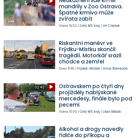
Neukáznění lidé krmili
00:25
mandrily v Zoo Ostrava.
Špatné krmivo může
zvířata zabít
Včera
16:52
|
Celý MS kraj
|
Jiří Cileček
Riskantní manévr ve
Frýdku-Místku skončil
tragédií. Motorkář srazil
chodce a zemřel
Dnes
8:45
|
Frýdek-Místek
|
Anna Břenková
Ostravskem po čtyři dny
02:42
projížděly nablýskané
mercedesy, finále bylo pod
pecemi
Včera
10:00
|
Celý MS kraj
|
Libor Běčák
Alkohol a drogy navedly
řidiče do příkopu a