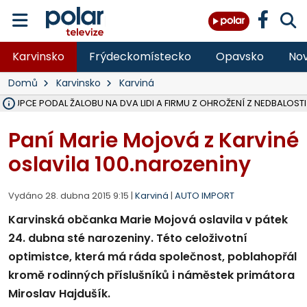
Karvinsko
Frýdeckomístecko
Opavsko
Nov
Domů
Karvinsko
Karviná
ÁSTUPCE PODAL ŽALOBU NA DVA LIDI A FIRMU Z OHROŽENÍ Z NEDBALOSTI
NA BÍLOVECKÝCH NOVÝCH DVORECH SE PO 84 LETECH ROZTOČILY L
KARVINSKÉ MOŘE ZÍSKÁ NOVÉ GASTRO ZÁZEMÍ S VYHLÍDKOVOU TER
REKONSTRUKCE MATEŘSKÉ ŠKOLY V CHLEBIČOVĚ MÍŘÍ DO FINÁLE, VÍ
CYKLISTU (74) SRAZIL V BRUNTÁLU KAMION, JE V OHROŽENÍ ŽIVOTA,
POLICIE HLEDÁ PŘÍPADNÉ SVĚDKY, KTEŘÍ POMŮŽOU OBJASNIT PRŮ
MS KRAJ DOKONČIL OPRAVU SILNICE MEZI VRBNEM A HEŘMANOVICEM
SMVAK NABÍZÍ V DOBĚ SUCHA VODU OBCÍM A FIRMÁM, CISTERNY JE
F-M POKRAČUJE V INSTALACI FOTOVOLTAICKÝCH ELEKTRÁREN, REP
SENIOR AKADEMIE V OPAVĚ ZAHÁJILA DALŠÍ BĚH, REPORTÁŽ NA POL
PLANETÁRIUM V OSTRAVĚ CHYSTÁ POZOROVÁNÍ ČÁSTEČNÉHO ZATMĚ
OPRAVA ULIC V HAVÍŘOVĚ UKONČÍ NELEGÁLNÍ PARKOVÁNÍ VE VNI
V HAVÍŘOVĚ SE TĚŽCE ZRANIL MOTORKÁŘ PO SRÁŽCE S AUTEM, INF
FC BANÍK OSTRAVA PROHRÁL V HRADCI KRÁLOVÉ 1:2, OD 43. MINUTY 
MOTORKÁŘ VE F-M BĚHEM PŘEDJÍŽDĚNÍ SRAZIL CHODCE A ZEMŘE
Paní Marie Mojová z Karviné
oslavila 100.narozeniny
Vydáno 28. dubna 2015 9:15 |
Karviná
|
AUTO IMPORT
Karvinská občanka Marie Mojová oslavila v pátek
24. dubna sté narozeniny. Této celoživotní
optimistce, která má ráda společnost, poblahopřál
kromě rodinných příslušníků i náměstek primátora
Miroslav Hajdušík.