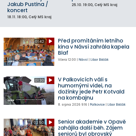
Jakub Pustina /
25.10.
19:00
, Celý MS kraj
koncert
18.11.
18:00
, Celý MS kraj
Před promítáním letního
01:42
kina v Návsí zahrála kapela
Blaf
Včera
12:00
|
Návsí
|
Libor Běčák
V Palkovicích válí s
01:30
humornými videi, na
dožínky jede Petr Kotvald
na kombajnu
8. srpna 2026
9:16
|
Palkovice
|
Libor Běčák
Senior akademie v Opavě
02:50
zahájila další běh. Zájem
seniorů byl obrovský