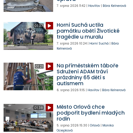
7. srpna 2026
11:42
|
Havířov
|
Bára Kelnerová
Horní Suchá uctila
01:37
památku obětí Životické
tragédie u muralu
7. srpna 2026
10:24
|
Horní Suchá
|
Bára
Kelnerová
Na příměstském táboře
01:21
Sdružení ADAM tráví
prázdniny 65 dětí s
autismem
6. srpna 2026
11:15
|
Havířov
|
Bára Kelnerová
Město Orlová chce
01:38
podpořit bydlení mladých
rodin
5. srpna 2026
15:30
|
Orlová
|
Monika
Ociepková