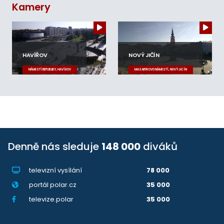
Kamery
HAVÍŘOV
NOVÝ JIČÍN
NÁMĚSTÍ REPUBLIKY, HAVÍŘOV
MASARYKOVO NÁMĚSTÍ, NOVÝ JIČÍN
Denně nás sleduje
148 000
diváků
televizní vysílání
78 000
portál polar.cz
35 000
televize.polar
35 000