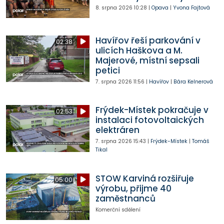
8. srpna 2026
10:28
|
Opava
|
Yvona Fajtová
Havířov řeší parkování v
02:38
ulicích Haškova a M.
Majerové, místní sepsali
petici
7. srpna 2026
11:56
|
Havířov
|
Bára Kelnerová
Frýdek-Místek pokračuje v
02:53
instalaci fotovoltaických
elektráren
7. srpna 2026
15:43
|
Frýdek-Místek
|
Tomáš
Tikal
STOW Karviná rozšiřuje
05:00
výrobu, přijme 40
zaměstnanců
Komerční sdělení