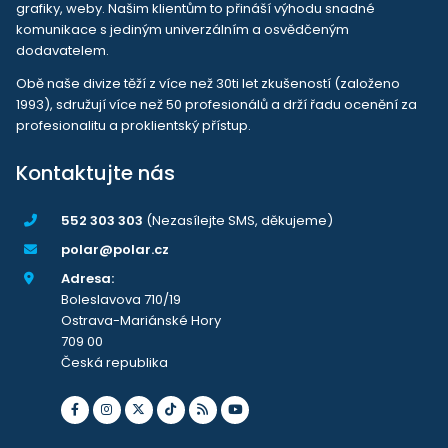
grafiky, weby. Našim klientům to přináší výhodu snadné
komunikace s jediným univerzálním a osvědčeným
dodavatelem.
Obě naše divize těží z více než 30ti let zkušeností (založeno
1993), sdružují více než 50 profesionálů a drží řadu ocenění za
profesionalitu a proklientský přístup.
Kontaktujte nás
552 303 303
(Nezasílejte SMS, děkujeme)
polar@polar.cz
Adresa:
Boleslavova 710/19
Ostrava-Mariánské Hory
709 00
Česká republika