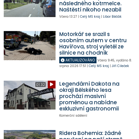
následného kotrmelce.
Naštěstí nikoho nezabil
Včera
13:27
|
Celý MS kraj
|
Libor Běčák
Motorkář se srazil s
osobním autem v centru
Havířova, stroj vyletěl ze
silnice na chodník
AKTUALIZOVÁNO
Včera
9:45
,
vydáno 8.
srpna 2026
17:51
|
Celý MS kraj
|
Jiří Cileček
Legendární Dakota na
01:32
okraji Bělského lesa
prochází masivní
proměnou a nabídne
exkluzivní gastronomii
Komerční sdělení
Ridera Bohemia: žádné