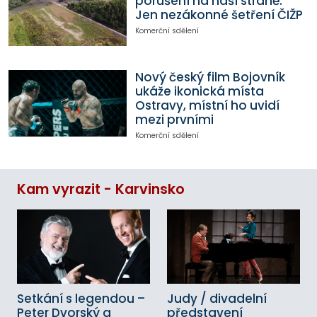
porušení na naší straně.
Jen nezákonné šetření ČIŽP
Komerční sdělení
Nový český film Bojovník
ukáže ikonická místa
Ostravy, místní ho uvidí
mezi prvními
Komerční sdělení
Kam vyrazit - Karvinsko
Setkání s legendou –
Judy / divadelní
Peter Dvorský a
představení