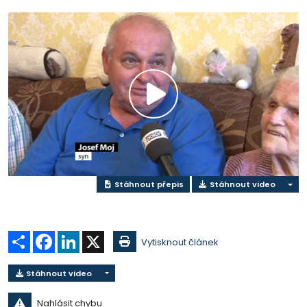
Přehrát
video
Stáhnout přepis
Stáhnout video
Sdílet
Facebook
LinkedIn
X
Vytisknout článek
Stáhnout video
Nahlásit chybu