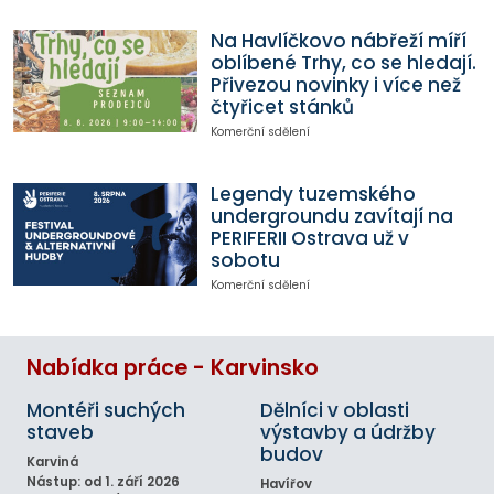
Na Havlíčkovo nábřeží míří
oblíbené Trhy, co se hledají.
Přivezou novinky i více než
čtyřicet stánků
Komerční sdělení
Legendy tuzemského
undergroundu zavítají na
PERIFERII Ostrava už v
sobotu
Komerční sdělení
Nabídka práce - Karvinsko
Montéři suchých
Dělníci v oblasti
staveb
výstavby a údržby
budov
Karviná
Nástup: od 1. září 2026
Havířov