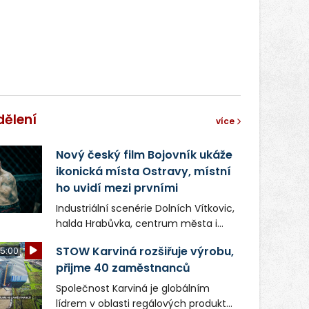
správní proces.
dělení
více
Nový český film Bojovník ukáže
ikonická místa Ostravy, místní
ho uvidí mezi prvními
Industriální scenérie Dolních Vítkovic,
halda Hrabůvka, centrum města i
další ikonická místa Ostravy se objeví
STOW Karviná rozšiřuje výrobu,
5:00
v novém filmu Bojovník, který vstoupí
přijme 40 zaměstnanců
do kin už 13. srpna. Režiséři Vojtěch
Frič a Tomáš Dianiška si
Společnost Karviná je globálním
moravskoslezskou metropoli
lídrem v oblasti regálových produktů