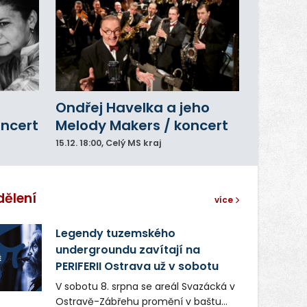
Ondřej Havelka a jeho
oncert
Melody Makers / koncert
15.12.
18:00
, Celý MS kraj
dělení
více
Legendy tuzemského
undergroundu zavítají na
PERIFERII Ostrava už v sobotu
V sobotu 8. srpna se areál Svazácká v
Ostravě-Zábřehu promění v baštu