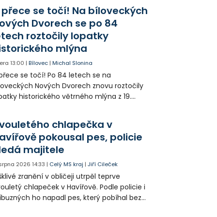
iknutí opilého muže pod vlivem drog do
 přece se točí! Na bíloveckých
eálu. Vyšplhal na lezeckou stěnu a nemohl
ových Dvorech se po 84
lů.
etech roztočily lopatky
istorického mlýna
era
13:00
|
Bílovec
|
Michal Slonina
přece se točí! Po 84 letech se na
loveckých Nových Dvorech znovu roztočily
patky historického větrného mlýna z 19.
oletí. Kvůli nepříznivému větru je ale museli
zpohybovat dobrovolníci.
vouletého chlapečka v
avířově pokousal pes, policie
ledá majitele
 srpna 2026
14:33
|
Celý MS kraj
|
Jiří Cileček
klivé zranění v obličeji utrpěl teprve
ouletý chlapeček v Havířově. Podle policie i
íbuzných ho napadl pes, který pobíhal bez
dítka a náhubku. Majitel psa údajně z místa