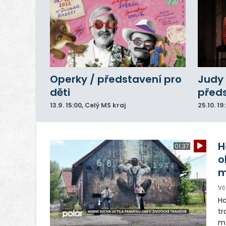
Operky / představení pro
Judy 
děti
před
13.9.
15:00
, Celý MS kraj
25.10.
19
H
01:37
o
m
Vč
Ho
tr
mí