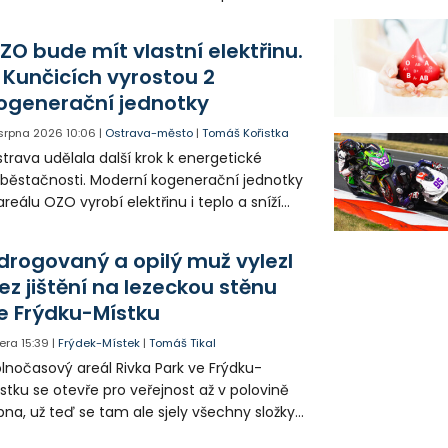
votice Sobě za zpřístupnění informací o
agédii prostřednictvím QR kódů u
ZO bude mít vlastní elektřinu.
amátníků.
 Kunčicích vyrostou 2
ogenerační jednotky
 srpna 2026
10:06
|
Ostrava-město
|
Tomáš Kořistka
trava udělala další krok k energetické
běstačnosti. Moderní kogenerační jednotky
areálu OZO vyrobí elektřinu i teplo a sníží
klady i emise. Malou elektrárnu postaví
olia přímo v Kunčicích.
drogovaný a opilý muž vylezl
ez jištění na lezeckou stěnu
e Frýdku-Místku
era
15:39
|
Frýdek-Místek
|
Tomáš Tikal
lnočasový areál Rivka Park ve Frýdku-
stku se otevře pro veřejnost až v polovině
pna, už teď se tam ale sjely všechny složky
áchranného systému. Důvodem bylo