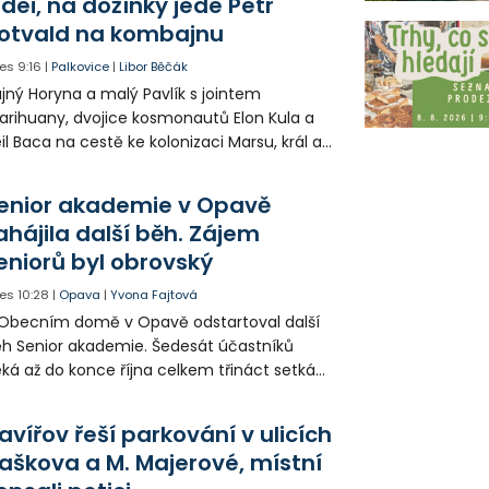
idei, na dožínky jede Petr
otvald na kombajnu
es
9:16
|
Palkovice
|
Libor Běčák
jný Horyna a malý Pavlík s jointem
rihuany, dvojice kosmonautů Elon Kula a
il Baca na cestě ke kolonizaci Marsu, král a
šek a mnoho dalších postav už při
opagaci Palkovic ztvárnili starosta Radim
enior akademie v Opavě
ča a místostarosta David Kula.
ahájila další běh. Zájem
eniorů byl obrovský
es
10:28
|
Opava
|
Yvona Fajtová
Obecním domě v Opavě odstartoval další
h Senior akademie. Šedesát účastníků
ká až do konce října celkem třináct setkání
ných odborných přednášek i poznávání
sta. Na závěr převezmou úspěšní
avířov řeší parkování v ulicích
solventi certifikáty o absolvování studia a
aškova a M. Majerové, místní
obné dárky.