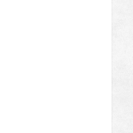
dvanácté příčce. Přestože výsledky
zůstaly za očekáváním týmu, důležitý
posun přineslo testování nového
aerodynamického řešení pro Aprilii
RS660, které motocykl znatelně
zrychlilo.