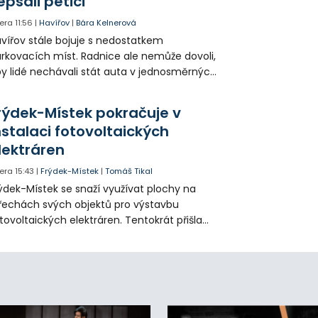
epsali petici
era
11:56
|
Havířov
|
Bára Kelnerová
vířov stále bojuje s nedostatkem
rkovacích míst. Radnice ale nemůže dovoli,
y lidé nechávali stát auta v jednosměrných
icích, kde nezbývá místo pro průjezd IZS.
tuace se teď řeší v jednom vnitrobloku, kde
rýdek-Místek pokračuje v
 někteří obyvatelé rozhodli sepsat petici.
nstalaci fotovoltaických
lektráren
era
15:43
|
Frýdek-Místek
|
Tomáš Tikal
ýdek-Místek se snaží využívat plochy na
řechách svých objektů pro výstavbu
tovoltaických elektráren. Tentokrát přišla
da na 11. Základní školu ve Frýdku.