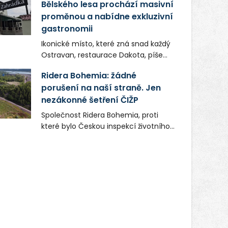
Bělského lesa prochází masivní
proměnou a nabídne exkluzivní
gastronomii
Ikonické místo, které zná snad každý
Ostravan, restaurace Dakota, píše
novou kapitolu. Silná mateřská
Ridera Bohemia: žádné
společnost Dang Investment Group
porušení na naší straně. Jen
s.r.o. investuje do projektu přes 50
nezákonné šetření ČIŽP
milionů korun. Cílem je přinést
Ostravě dva špičkové gastronomické
Společnost Ridera Bohemia, proti
koncepty, které v regionu dosud
které bylo Českou inspekcí životního
chyběly, luxusní středomořskou
prostředí (ČIŽP) čtyři roky vedeno
kuchyni a autentickou asijskou
vykonstruované řízení, při realizaci
gastronomii.
OVS na heřmanické haldě
postupovala v souladu se zákonem a
zadáním státního podniku DIAMO a v
této souvislosti nelze hovořit o
žádném odpadu. Ridera od počátku
označovala řízení ČIŽP za nezákonné
a domáhala se práva na spravedlivý