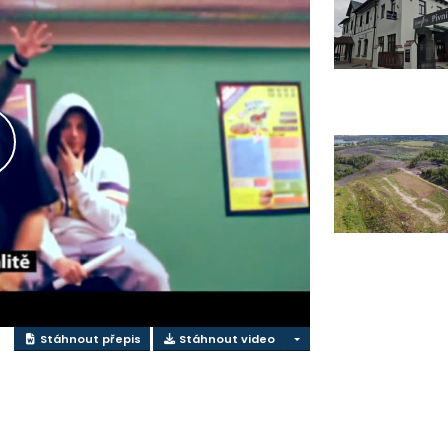
řehrát
ideo
Stáhnout přepis
Stáhnout video