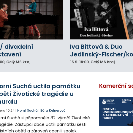
/ divadelní
Iva Bittová & Duo
stavení
Jedlinský-Fischer/k
:00
, Celý MS kraj
15.9.
18:00
, Celý MS kraj
orní Suchá uctila památku
Komerční s
bětí Životické tragédie u
uralu
era
10:24
|
Horní Suchá
|
Bára Kelnerová
rní Suchá si připomněla 82. výročí Životické
agédie. Zástupci obce uctili památku šesti
stních obětí a zároveň ocenili spolek