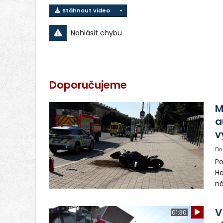
Stáhnout video
Nahlásit chybu
Doporučujeme
M
a
v
Dn
Po
Ha
ná
pr
Mo
V
01:30
le