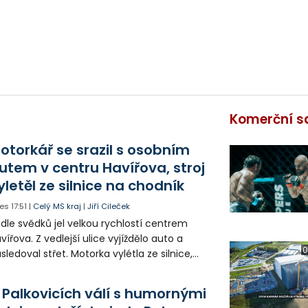
Komerční s
otorkář se srazil s osobním
utem v centru Havířova, stroj
yletěl ze silnice na chodník
es
17:51
|
Celý MS kraj
|
Jiří Cileček
dle svědků jel velkou rychlostí centrem
vířova. Z vedlejší ulice vyjíždělo auto a
0
sledoval střet. Motorka vylétla ze silnice,
orazila zábradlí a stroj skončil na chodníku.
torkář utrpěl velmi vážná zranění a byl
 Palkovicích válí s humornými
tecky přepraven do nemocnice.