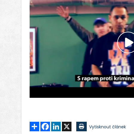
P
v
Sdílet
Facebook
LinkedIn
X
Vytisknout článek