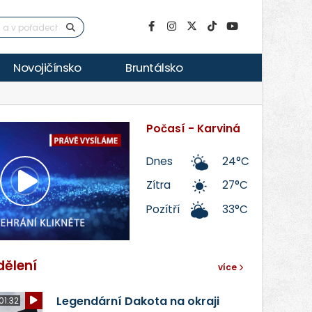
Novojičínsko
Bruntálsko
Počasí - Karviná
Dnes
24°C
Zítra
27°C
Přehrát
Pozítří
33°C
video
dělení
více
Legendární Dakota na okraji
01:32