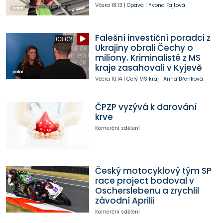
Včera
18:13
|
Opava
|
Yvona Fajtová
Falešní investiční poradci z
03:02
Ukrajiny obrali Čechy o
miliony. Kriminalisté z MS
kraje zasahovali v Kyjevě
Včera
10:14
|
Celý MS kraj
|
Anna Břenková
ČPZP vyzývá k darování
krve
Komerční sdělení
Český motocyklový tým SP
race project bodoval v
Oscherslebenu a zrychlil
závodní Aprilii
Komerční sdělení