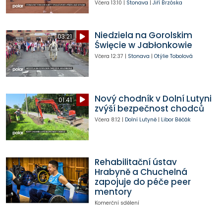
Včera
13:10
|
Stonava
|
Jiří Brzóska
Niedziela na Gorolskim
03:21
Święcie w Jabłonkowie
Včera
12:37
|
Stonava
|
Otýlie Tobolová
Nový chodník v Dolní Lutyni
01:41
zvýší bezpečnost chodců
Včera
8:12
|
Dolní Lutyně
|
Libor Běčák
Rehabilitační ústav
Hrabyně a Chuchelná
zapojuje do péče peer
mentory
Komerční sdělení