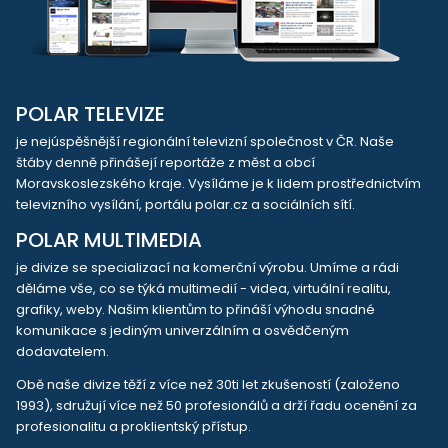
POLAR TELEVIZE
je nejúspěšnější regionální televizní společnost v ČR. Naše
štáby denně přinášejí reportáže z měst a obcí
Moravskoslezského kraje. Vysíláme je k lidem prostřednictvím
televizního vysílání, portálu polar.cz a sociálních sítí.
POLAR MULTIMEDIA
je divize se specializací na komerční výrobu. Umíme a rádi
děláme vše, co se týká multimedií - videa, virtuální realitu,
grafiky, weby. Našim klientům to přináší výhodu snadné
komunikace s jediným univerzálním a osvědčeným
dodavatelem.
Obě naše divize těží z více než 30ti let zkušeností (založeno
1993), sdružují více než 50 profesionálů a drží řadu ocenění za
profesionalitu a proklientský přístup.