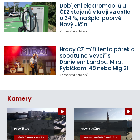
Dobíjení elektromobilů u
ČEZ stojanů v kraji vzrostlo
o 34 %, na špici poprvé
Nový Jičín
Komerční sdělení
Hrady CZ míří tento pátek a
sobotu na Veveří s
Danielem Landou, Mirai,
Rybičkami 48 nebo Mig 21
Komerční sdělení
Kamery
HAVÍŘOV
NOVÝ JIČÍN
NÁMĚSTÍ REPUBLIKY, HAVÍŘOV
MASARYKOVO NÁMĚSTÍ, NOVÝ JIČÍN