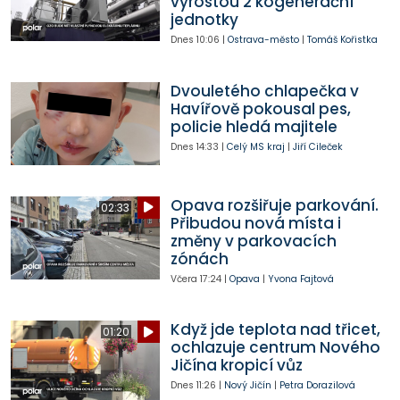
vyrostou 2 kogenerační
jednotky
Dnes
10:06
|
Ostrava-město
|
Tomáš Kořistka
Dvouletého chlapečka v
Havířově pokousal pes,
policie hledá majitele
Dnes
14:33
|
Celý MS kraj
|
Jiří Cileček
Opava rozšiřuje parkování.
02:33
Přibudou nová místa i
změny v parkovacích
zónách
Včera
17:24
|
Opava
|
Yvona Fajtová
Když jde teplota nad třicet,
01:20
ochlazuje centrum Nového
Jičína kropicí vůz
Dnes
11:26
|
Nový Jičín
|
Petra Dorazilová