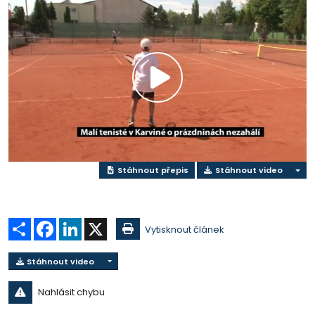
Přehrát
video
Stáhnout přepis
Stáhnout video
Sdílet
Facebook
LinkedIn
X
Vytisknout článek
Stáhnout video
Nahlásit chybu