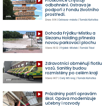
Proskovice chystají
02:46
odbahnění. Ostrava je
podpoří z Fondu životního
prostředí.
Dnes
9:14
|
Ostrava-město
|
Tomáš Kořistka
Dohoda Frýdku-Místku a
02:53
Slezanu Holding přinesla
novou parkovací plochu
Včera
16:12
|
Frýdek-Místek
|
Tomáš Tikal
Zdravotníci obměňují flotilu
01:18
vozů. Sanitky budou
rozmístěny po celém kraji
Včera
14:17
|
Celý MS kraj
|
Tomáš Kořistka
Prázdniny patří opravám
02:56
škol. Opava modernizuje
učebny i rozvody