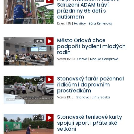
Sdružení ADAM tráví
prázdniny 65 dětí s
autismem
Dnes
11:15
|
Havířov
|
Bára Kelnerová
Město Orlová chce
01:38
podpořit bydlení mladých
rodin
Včera
15:30
|
Orlová
|
Monika Ociepková
Stonavský farář požehnal
01:50
řidičům i dopravním
prostředkům
Včera
13:18
|
Stonava
|
Jiří Brzóska
Stonavské tenisové kurty
02:44
spojují sport i přátelská
setkání