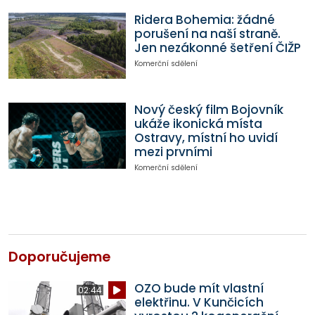
Ridera Bohemia: žádné
porušení na naší straně.
Jen nezákonné šetření ČIŽP
Komerční sdělení
Nový český film Bojovník
ukáže ikonická místa
Ostravy, místní ho uvidí
mezi prvními
Komerční sdělení
Doporučujeme
OZO bude mít vlastní
02:44
elektřinu. V Kunčicích