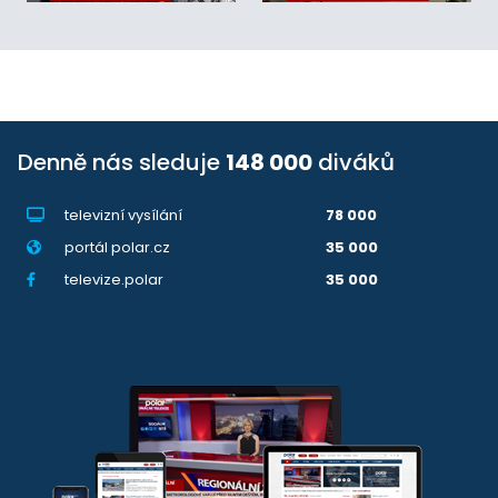
Denně nás sleduje
148 000
diváků
televizní vysílání
78 000
portál polar.cz
35 000
televize.polar
35 000