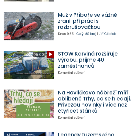
Muž v Příboře se vážně
zranil při práci s
rozbrušovačkou
Dnes
9:35
|
Celý MS kraj
|
Jiří Cileček
STOW Karviná rozšiřuje
05:00
výrobu, přijme 40
zaměstnanců
Komerční sdělení
Na Havlíčkovo nábřeží míří
oblíbené Trhy, co se hledají.
Přivezou novinky i více než
čtyřicet stánků
Komerční sdělení
Legendy tuzemského