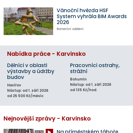
Vánoční hvězda HSF
System vyhrála BIM Awards
2026
Komerční sdělení
Nabídka práce - Karvinsko
Dělníci v oblasti
Pracovníci ostrahy,
výstavby a údržby
strážní
budov
Bohumín
Nástup: od 1. září 2026
Havířov
od 135 Kč/hod.
Nástup: od 1. září 2026
od 25 500 Kč/měsíc
Nejnovější zprávy - Karvinsko
Na příměstském táboře
01:21