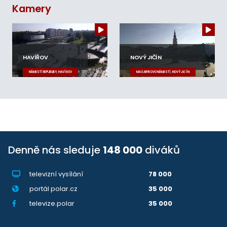
Kamery
HAVÍŘOV
NOVÝ JIČÍN
NÁMĚSTÍ REPUBLIKY, HAVÍŘOV
MASARYKOVO NÁMĚSTÍ, NOVÝ JIČÍN
Denně nás sleduje
148 000
diváků
televizní vysílání
78 000
portál polar.cz
35 000
televize.polar
35 000