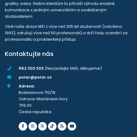
grafiky, weby. Našim klientům to přináší výhodu snadné
komunikace s jediným univerzálním a osvědčeným
dodavatelem.
Obě naše divize těží z více než 30ti let zkušeností (založeno
1993), sdružují více než 50 profesionálů a drží řadu ocenění za
profesionalitu a proklientský přístup.
Kontaktujte nás
552 303 303
(Nezasílejte SMS, děkujeme)
polar@polar.cz
Adresa:
Boleslavova 710/19
Ostrava-Mariánské Hory
709 00
Česká republika