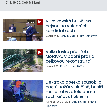
21.9.
19:00
, Celý MS kraj
V. Palkovská i J. Bělica
01:26
nejsou na volebních
kandidátkách
Včera
12:15
|
Celý MS kraj
|
Bára Kelnerová
Velká lávka přes řeku
01:56
Morávku v Dobré prošla
celkovou rekonstrukcí
Včera
9:21
|
Dobrá
|
Libor Běčák
Elektrokoloběžka způsobila
noční požár v Hlučíně, hasiči
museli obyvatele domu
zachraňovat oknem
4. srpna 2026
12:04
|
Celý MS kraj
|
Anna
Břenková