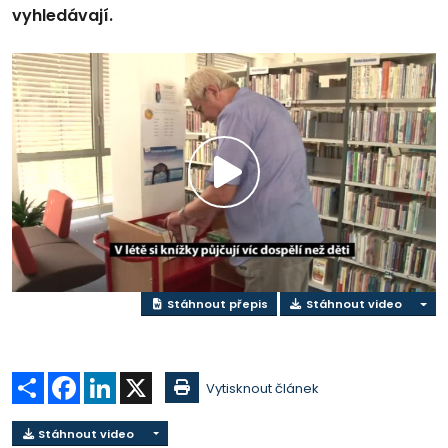
vyhledávají.
Přehrát
video
Stáhnout přepis
Stáhnout video
Sdílet
Facebook
LinkedIn
X
Vytisknout článek
Stáhnout video