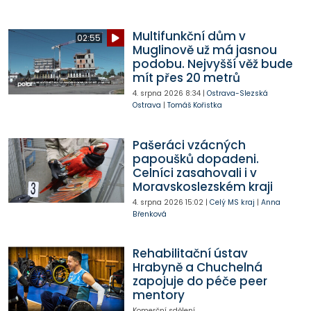
Multifunkční dům v
02:55
Muglinově už má jasnou
podobu. Nejvyšší věž bude
mít přes 20 metrů
4. srpna 2026
8:34
|
Ostrava-Slezská
Ostrava
|
Tomáš Kořistka
Pašeráci vzácných
papoušků dopadeni.
Celníci zasahovali i v
Moravskoslezském kraji
4. srpna 2026
15:02
|
Celý MS kraj
|
Anna
Břenková
Rehabilitační ústav
Hrabyně a Chuchelná
zapojuje do péče peer
mentory
Komerční sdělení