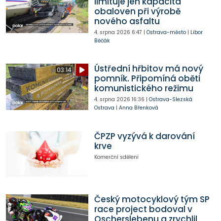
limituje jen kapacita
obaloven při výrobě
nového asfaltu
4. srpna 2026
6:47
|
Ostrava-město
|
Libor
Běčák
Ústřední hřbitov má nový
03:14
pomník. Připomíná oběti
komunistického režimu
4. srpna 2026
16:36
|
Ostrava-Slezská
Ostrava
|
Anna Břenková
ČPZP vyzývá k darování
krve
Komerční sdělení
Český motocyklový tým SP
race project bodoval v
Oscherslebenu a zrychlil