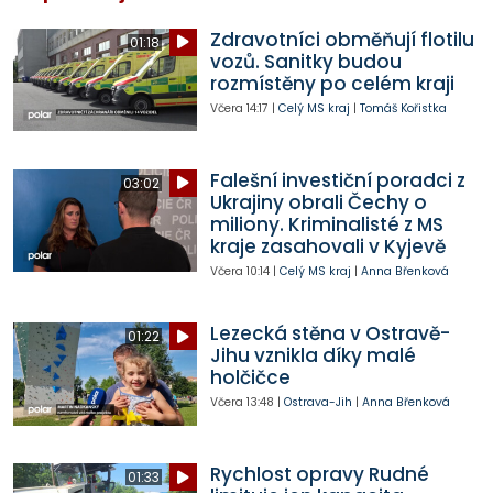
Zdravotníci obměňují flotilu
01:18
vozů. Sanitky budou
rozmístěny po celém kraji
Včera
14:17
|
Celý MS kraj
|
Tomáš Kořistka
Falešní investiční poradci z
03:02
Ukrajiny obrali Čechy o
miliony. Kriminalisté z MS
kraje zasahovali v Kyjevě
Včera
10:14
|
Celý MS kraj
|
Anna Břenková
Lezecká stěna v Ostravě-
01:22
Jihu vznikla díky malé
holčičce
Včera
13:48
|
Ostrava-Jih
|
Anna Břenková
Rychlost opravy Rudné
01:33