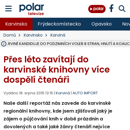
Karvinsko
Frýdeckomístecko
Opavsko
Nov
Domů
Karvinsko
Karviná
V KARVINÉ KANDIDUJE DO PODZIMNÍCH VOLEB 8 STRAN, HNUTÍ A KOALIC
ŠEST JEDNOTEK HASIČŮ ZASAHOVALO U POŽÁRU STRNIŠTĚ VE VĚT
HOŘELO NA DVOU HEKTARECH A ZNIČENO BYLO 35 BALÍKŮ SLÁMY, I
KARVINÁ ZNÁ BUDOUCÍ PODOBU AREÁLU LODIČKY V PARKU BOŽEN
MORAVSKOSLEZŠTÍ POLICISTÉ ODHALILI MEZINÁRODNÍ GANG PODVO
LÁKALI LIDI NA ZISKY Z KRYPTOMĚN, INFO A VIDEO NA POLAR.CZ
MINISTESTVO ŽIVOTNÍHO PROSTŘEDÍ PŘEVZALO VYŠETŘOVÁNÍ KAU
A ROZHODLO, ŽE VINÍK ZA ŠKODY PO ZAVEZENÍ TUNAMI ODPADU NE
EVROPSKÝ ŽALOBCE V OSTRAVĚ ŽALUJE 5 LIDÍ A FIRMU ZA PODVODY 
SLEZSKÁ OSTRAVA PŘIPRAVUJE PROJEKTOVOU DOKUMENTACI PRO 
FRÝDEK-MÍSTEK DOKONČIL STAVBU VOLNOČASOVÉHO AREÁLU NA RIVI
HNUTÍ ANO V HAVÍŘOVĚ NEZAŘADÍ HEJTMANA JOSEFA BĚLICU NA V
VĚRA PALKOVSKÁ UŽ NEBUDE KANDIDOVAT NA PRIMÁTORKU TŘINCE,
FOTBALISTA LAURI LAINE SE VRACÍ Z BANÍKU OSTRAVA NA PŮL ROK
F-M DOKONČIL PRVNÍ STUPEŇ PROJEKTOVÉ DOKUMENTACE DO
Přes léto zavítají do
karvinské knihovny více
dospělí čtenáři
Vydáno 18. srpna 2015 13:15 |
Karviná
|
AUTO IMPORT
Naše další reportáž nás zavede do karvinské
regionální knihovny, kde jsem zjišťovali jaký je
zájem o půjčování knih v době prázdnin a
dovolených a také jaké žánry čtenáři nejvíce