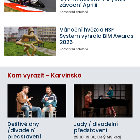
závodní Aprilii
Komerční sdělení
Vánoční hvězda HSF
System vyhrála BIM Awards
2026
Komerční sdělení
Kam vyrazit - Karvinsko
Deštivé dny
Judy / divadelní
/divadelní
představení
představení
25.10.
19:00
, Celý MS kraj