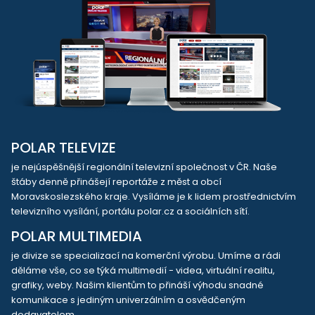
POLAR TELEVIZE
je nejúspěšnější regionální televizní společnost v ČR. Naše
štáby denně přinášejí reportáže z měst a obcí
Moravskoslezského kraje. Vysíláme je k lidem prostřednictvím
televizního vysílání, portálu polar.cz a sociálních sítí.
POLAR MULTIMEDIA
je divize se specializací na komerční výrobu. Umíme a rádi
děláme vše, co se týká multimedií - videa, virtuální realitu,
grafiky, weby. Našim klientům to přináší výhodu snadné
komunikace s jediným univerzálním a osvědčeným
dodavatelem.