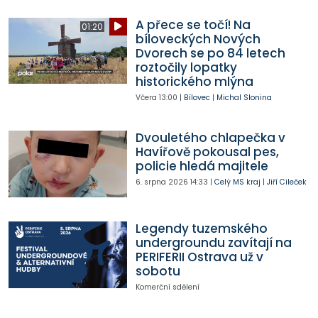
A přece se točí! Na
01:20
bíloveckých Nových
Dvorech se po 84 letech
roztočily lopatky
historického mlýna
Včera
13:00
|
Bílovec
|
Michal Slonina
Dvouletého chlapečka v
Havířově pokousal pes,
policie hledá majitele
6. srpna 2026
14:33
|
Celý MS kraj
|
Jiří Cileček
Legendy tuzemského
undergroundu zavítají na
PERIFERII Ostrava už v
sobotu
Komerční sdělení