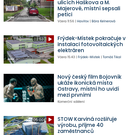
ulicích Haškova a M.
Majerové, místní sepsali
petici
Včera
11:56
|
Havířov
|
Bára Kelnerová
Frýdek-Místek pokračuje v
02:53
instalaci fotovoltaických
elektráren
Včera
15:43
|
Frýdek-Místek
|
Tomáš Tikal
Nový český film Bojovník
ukáže ikonická místa
Ostravy, místní ho uvidí
mezi prvními
Komerční sdělení
STOW Karviná rozšiřuje
05:00
výrobu, přijme 40
zaměstnanců