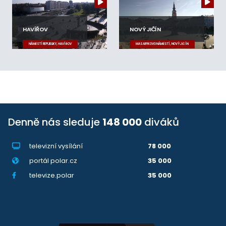
HAVÍŘOV
NOVÝ JIČÍN
NÁMĚSTÍ REPUBLIKY, HAVÍŘOV
MASARYKOVO NÁMĚSTÍ, NOVÝ JIČÍN
Denně nás sleduje
148 000
diváků
televizní vysílání
78 000
portál polar.cz
35 000
televize.polar
35 000