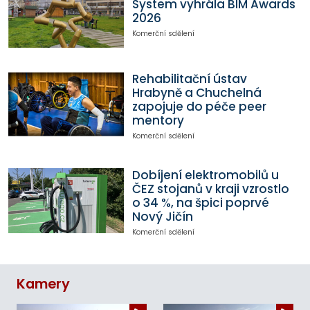
System vyhrála BIM Awards
2026
Komerční sdělení
Rehabilitační ústav
Hrabyně a Chuchelná
zapojuje do péče peer
mentory
Komerční sdělení
Dobíjení elektromobilů u
ČEZ stojanů v kraji vzrostlo
o 34 %, na špici poprvé
Nový Jičín
Komerční sdělení
Kamery