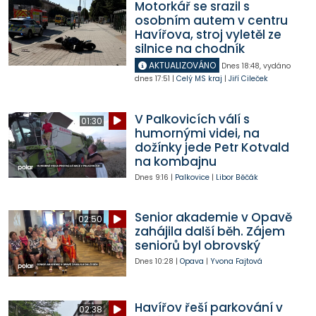
Motorkář se srazil s
osobním autem v centru
Havířova, stroj vyletěl ze
silnice na chodník
AKTUALIZOVÁNO
Dnes
18:48
,
vydáno
dnes
17:51
|
Celý MS kraj
|
Jiří Cileček
V Palkovicích válí s
01:30
humornými videi, na
dožínky jede Petr Kotvald
na kombajnu
Dnes
9:16
|
Palkovice
|
Libor Běčák
Senior akademie v Opavě
02:50
zahájila další běh. Zájem
seniorů byl obrovský
Dnes
10:28
|
Opava
|
Yvona Fajtová
Havířov řeší parkování v
02:38