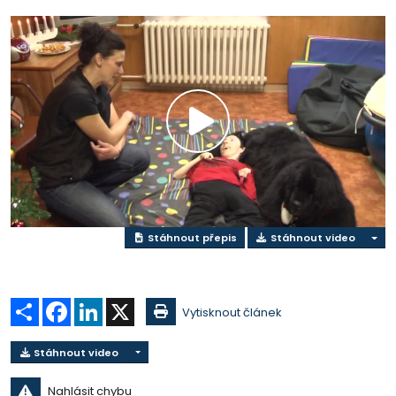
Přehrát
video
Stáhnout přepis
Stáhnout video
Sdílet
Facebook
LinkedIn
X
Vytisknout článek
Stáhnout video
Nahlásit chybu