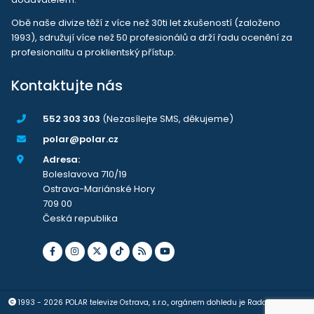
Obě naše divize těží z více než 30ti let zkušeností (založeno
1993), sdružují více než 50 profesionálů a drží řadu ocenění za
profesionalitu a proklientský přístup.
Kontaktujte nás
552 303 303
(Nezasílejte SMS, děkujeme)
polar@polar.cz
Adresa:
Boleslavova 710/19
Ostrava-Mariánské Hory
709 00
Česká republika
1993 - 2026 POLAR televize Ostrava, s.r.o., orgánem dohledu je Rada pro