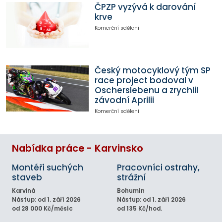
ČPZP vyzývá k darování
krve
Komerční sdělení
Český motocyklový tým SP
race project bodoval v
Oscherslebenu a zrychlil
závodní Aprilii
Komerční sdělení
Nabídka práce - Karvinsko
Montéři suchých
Pracovníci ostrahy,
staveb
strážní
Karviná
Bohumín
Nástup: od 1. září 2026
Nástup: od 1. září 2026
od 28 000 Kč/měsíc
od 135 Kč/hod.