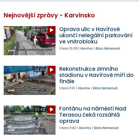
Nejnovější zprávy - Karvinsko
Oprava ulic v Havířově
01:22
ukončí nelegální parkování
ve vnitrobloku
Včera
15:08
|
Havířov
|
Bára Kelnerová
Rekonstrukce zimního
03:00
stadionu v Havířově míří do
finále
Včera
11:51
|
Havířov
|
Bára Kelnerová
Fontánu na náměstí Nad
02:43
Terasou čeká rozsáhlá
oprava
Včera
11:42
|
Havířov
|
Bára Kelnerová