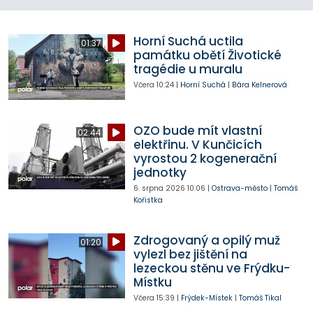
Horní Suchá uctila
01:37
památku obětí Životické
tragédie u muralu
Včera
10:24
|
Horní Suchá
|
Bára Kelnerová
OZO bude mít vlastní
02:44
elektřinu. V Kunčicích
vyrostou 2 kogenerační
jednotky
6. srpna 2026
10:06
|
Ostrava-město
|
Tomáš
Kořistka
Zdrogovaný a opilý muž
01:20
vylezl bez jištění na
lezeckou stěnu ve Frýdku-
Místku
Včera
15:39
|
Frýdek-Místek
|
Tomáš Tikal