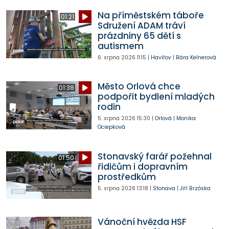
Na příměstském táboře
01:21
Sdružení ADAM tráví
prázdniny 65 dětí s
autismem
6. srpna 2026
11:15
|
Havířov
|
Bára Kelnerová
Město Orlová chce
01:38
podpořit bydlení mladých
rodin
5. srpna 2026
15:30
|
Orlová
|
Monika
Ociepková
Stonavský farář požehnal
01:50
řidičům i dopravním
prostředkům
5. srpna 2026
13:18
|
Stonava
|
Jiří Brzóska
Vánoční hvězda HSF