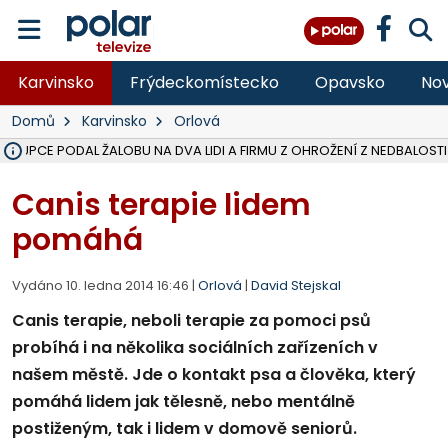
Karvinsko
Frýdeckomístecko
Opavsko
Nov
Domů
Karvinsko
Orlová
ÁSTUPCE PODAL ŽALOBU NA DVA LIDI A FIRMU Z OHROŽENÍ Z NEDBALOSTI
NA SLEZSKÉ HARTĚ PŘIBYLO SINIC, VODA MÁ HORŠÍ KVALITU, HYGIENI
NA BÍLOVECKÝCH NOVÝCH DVORECH SE PO 84 LETECH ROZTOČILY L
KARVINSKÉ MOŘE ZÍSKÁ NOVÉ GASTRO ZÁZEMÍ S VYHLÍDKOVOU TER
REKONSTRUKCE MATEŘSKÉ ŠKOLY V CHLEBIČOVĚ MÍŘÍ DO FINÁLE, VÍ
CYKLISTU (74) SRAZIL V BRUNTÁLU KAMION, JE V OHROŽENÍ ŽIVOTA,
POLICIE HLEDÁ PŘÍPADNÉ SVĚDKY, KTEŘÍ POMŮŽOU OBJASNIT PRŮ
MS KRAJ DOKONČIL OPRAVU SILNICE MEZI VRBNEM A HEŘMANOVICEM
SMVAK NABÍZÍ V DOBĚ SUCHA VODU OBCÍM A FIRMÁM, CISTERNY JE
F-M POKRAČUJE V INSTALACI FOTOVOLTAICKÝCH ELEKTRÁREN, REP
SENIOR AKADEMIE V OPAVĚ ZAHÁJILA DALŠÍ BĚH, REPORTÁŽ NA POL
PLANETÁRIUM V OSTRAVĚ CHYSTÁ POZOROVÁNÍ ČÁSTEČNÉHO ZATMĚ
OPRAVA ULIC V HAVÍŘOVĚ UKONČÍ NELEGÁLNÍ PARKOVÁNÍ VE VNI
V HAVÍŘOVĚ SE TĚŽCE ZRANIL MOTORKÁŘ PO SRÁŽCE S AUTEM, INF
TRAGICKÁ SRÁŽKA VLAKU S KAMIONEM V DOLNÍ LUTYNI Z LEDNA 
Canis terapie lidem
pomáhá
Vydáno 10. ledna 2014 16:46 |
Orlová
|
David Stejskal
Canis terapie, neboli terapie za pomoci psů
probíhá i na několika sociálních zařízeních v
našem městě. Jde o kontakt psa a člověka, který
pomáhá lidem jak tělesně, nebo mentálně
postiženým, tak i lidem v domově seniorů.