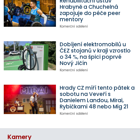
Rehabilitační ústav
Hrabyně a Chuchelná
zapojuje do péče peer
mentory
Komerční sdělení
Dobíjení elektromobilů u
ČEZ stojanů v kraji vzrostlo
o 34 %, na špici poprvé
Nový Jičín
Komerční sdělení
Hrady CZ míří tento pátek a
sobotu na Veveří s
Danielem Landou, Mirai,
Rybičkami 48 nebo Mig 21
Komerční sdělení
Kamery