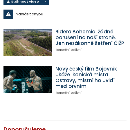
Stáhnout video
Nahlásit chybu
Ridera Bohemia: žádné
porušení na naší straně.
Jen nezákonné šetření ČIŽP
Komerční sdělení
Nový český film Bojovník
ukáže ikonická místa
Ostravy, místní ho uvidí
mezi prvními
Komerční sdělení
Doporučujeme