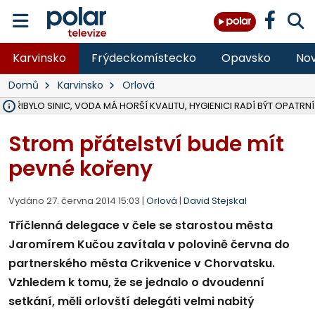
Karvinsko
Frýdeckomístecko
Opavsko
Nov
Domů
Karvinsko
Orlová
Ě PŘIBYLO SINIC, VODA MÁ HORŠÍ KVALITU, HYGIENICI RADÍ BÝT OPATRNÍ
ÚOHS DAL ZÁTORU POKUTU 100 000 ZA CHYBY V ZAKÁZCE NA OBN
AREÁL LODIČEK V KARVINÉ SE PŘIPRAVUJE NA VELKOU REKONSTRUKC
KARVINÁ ZNÁ BUDOUCÍ PODOBU AREÁLU LODIČKY V PARKU BOŽEN
MORAVSKOSLEZŠTÍ POLICISTÉ ODHALILI MEZINÁRODNÍ GANG PODVO
LÁKALI LIDI NA ZISKY Z KRYPTOMĚN, INFO A VIDEO NA POLAR.CZ
RADNÍ OSTRAVY A POSLANKYNĚ A. HOFFMANNOVÁ ZA PIRÁTY PODA
NA POSTUP MINISTERSTVA ŽIVOTNÍHO PROSTŘEDÍ V KAUZE HALDY 
MUŽ V PŘÍBOŘE SE VÁŽNĚ ZRANIL PŘI PRÁCI S ROZBRUŠOVAČKOU, I
SLEZSKÁ OSTRAVA PŘIPRAVUJE PROJEKTOVOU DOKUMENTACI PRO 
PODEZŘELÝ BALÍČEK ZASTAVIL PROVOZ NA NÁDRAŽÍ VE F-M, ČEKÁ 
CHLAPEČKA (2) V HAVÍŘOVĚ POKOUSAL PES, POLICIE HLEDÁ MAJITEL
MS KRAJ VYBUDUJE ZA 40 MILIONŮ V JABLUNKOVĚ NOVÝ MOST PŘES O
FOTBALISTA LAURI LAINE SE VRACÍ Z BANÍKU OSTRAVA NA PŮL ROK
F-M DOKONČIL VOLNOČASOVÝ AREÁL RIVKA PARK ZA 62 MILIONŮ,
Strom přátelství bude mít
pevné kořeny
Vydáno 27. června 2014 15:03 |
Orlová
|
David Stejskal
Tříčlenná delegace v čele se starostou města
Jaromírem Kučou zavítala v polovině června do
partnerského města Crikvenice v Chorvatsku.
Vzhledem k tomu, že se jednalo o dvoudenní
setkání, měli orlovští delegáti velmi nabitý