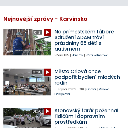
Nejnovější zprávy - Karvinsko
Na příměstském táboře
01:21
Sdružení ADAM tráví
prázdniny 65 dětí s
autismem
Včera
11:15
|
Havířov
|
Bára Kelnerová
Město Orlová chce
01:38
podpořit bydlení mladých
rodin
5. srpna 2026
15:30
|
Orlová
|
Monika
Ociepková
Stonavský farář požehnal
01:50
řidičům i dopravním
prostředkům