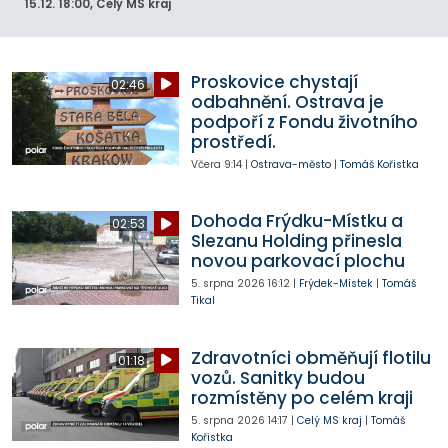
15.12.
18:00
, Celý MS kraj
Proskovice chystají
02:46
odbahnění. Ostrava je
podpoří z Fondu životního
prostředí.
Včera
9:14
|
Ostrava-město
|
Tomáš Kořistka
Dohoda Frýdku-Místku a
02:53
Slezanu Holding přinesla
novou parkovací plochu
5. srpna 2026
16:12
|
Frýdek-Místek
|
Tomáš
Tikal
Zdravotníci obměňují flotilu
01:18
vozů. Sanitky budou
rozmístěny po celém kraji
5. srpna 2026
14:17
|
Celý MS kraj
|
Tomáš
Kořistka