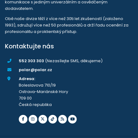
komunikace s jediným univerzálním a osvědčeným
dodavatelem.
Obě naše divize těží z více než 30ti let zkušeností (založeno
1993), sdružují více než 50 profesionálů a drží řadu ocenění za
profesionalitu a proklientský přístup.
Kontaktujte nás
552 303 303
(Nezasílejte SMS, děkujeme)
polar@polar.cz
Adresa:
Boleslavova 710/19
Ostrava-Mariánské Hory
709 00
Česká republika