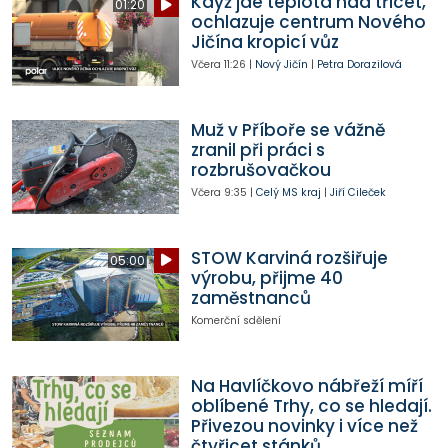
Když jde teplota nad třicet,
01:20
ochlazuje centrum Nového
Jičína kropicí vůz
Včera
11:26
|
Nový Jičín
|
Petra Dorazilová
Muž v Příboře se vážně
zranil při práci s
rozbrušovačkou
Včera
9:35
|
Celý MS kraj
|
Jiří Cileček
STOW Karviná rozšiřuje
05:00
výrobu, přijme 40
zaměstnanců
Komerční sdělení
Na Havlíčkovo nábřeží míří
oblíbené Trhy, co se hledají.
Přivezou novinky i více než
čtyřicet stánků