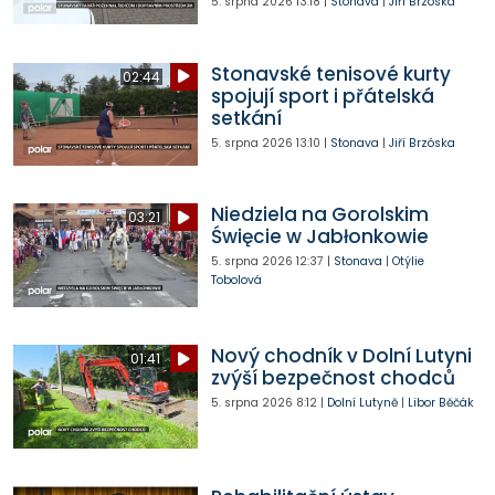
5. srpna 2026
13:18
|
Stonava
|
Jiří Brzóska
Stonavské tenisové kurty
02:44
spojují sport i přátelská
setkání
5. srpna 2026
13:10
|
Stonava
|
Jiří Brzóska
Niedziela na Gorolskim
03:21
Święcie w Jabłonkowie
5. srpna 2026
12:37
|
Stonava
|
Otýlie
Tobolová
Nový chodník v Dolní Lutyni
01:41
zvýší bezpečnost chodců
5. srpna 2026
8:12
|
Dolní Lutyně
|
Libor Běčák