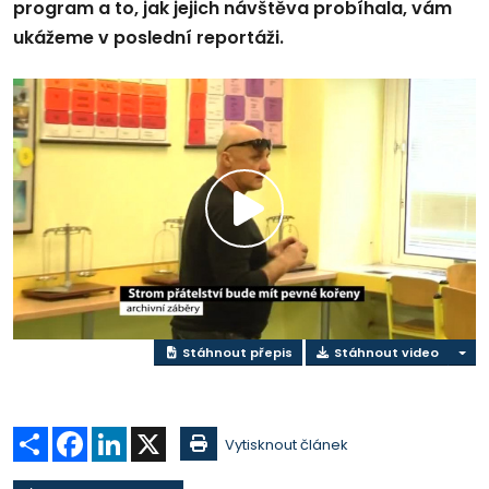
program a to, jak jejich návštěva probíhala, vám
ukážeme v poslední reportáži.
Přehrát
video
Stáhnout přepis
Stáhnout video
Sdílet
Facebook
LinkedIn
X
Vytisknout článek