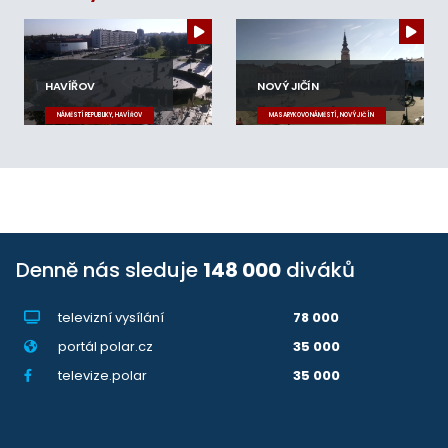
HAVÍŘOV
NOVÝ JIČÍN
NÁMĚSTÍ REPUBLIKY, HAVÍŘOV
MASARYKOVO NÁMĚSTÍ, NOVÝ JIČÍN
Denně nás sleduje
148 000
diváků
televizní vysílání
78 000
portál polar.cz
35 000
televize.polar
35 000