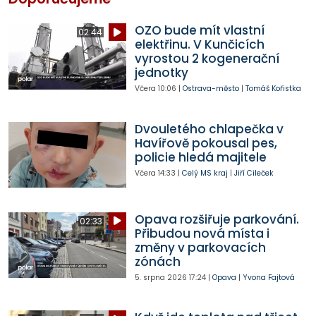
OZO bude mít vlastní
02:44
elektřinu. V Kunčicích
vyrostou 2 kogenerační
jednotky
Včera
10:06
|
Ostrava-město
|
Tomáš Kořistka
Dvouletého chlapečka v
Havířově pokousal pes,
policie hledá majitele
Včera
14:33
|
Celý MS kraj
|
Jiří Cileček
Opava rozšiřuje parkování.
02:33
Přibudou nová místa i
změny v parkovacích
zónách
5. srpna 2026
17:24
|
Opava
|
Yvona Fajtová