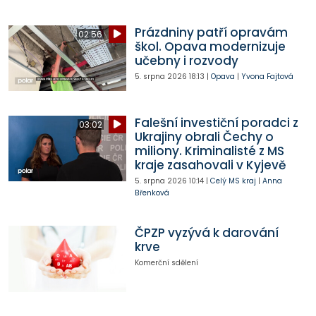
Prázdniny patří opravám
02:56
škol. Opava modernizuje
učebny i rozvody
5. srpna 2026
18:13
|
Opava
|
Yvona Fajtová
Falešní investiční poradci z
03:02
Ukrajiny obrali Čechy o
miliony. Kriminalisté z MS
kraje zasahovali v Kyjevě
5. srpna 2026
10:14
|
Celý MS kraj
|
Anna
Břenková
ČPZP vyzývá k darování
krve
Komerční sdělení