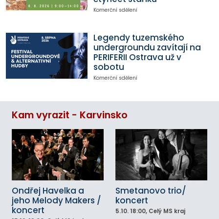
Komerční sdělení
Legendy tuzemského
undergroundu zavítají na
PERIFERII Ostrava už v
sobotu
Komerční sdělení
Kam vyrazit - Karvinsko
Ondřej Havelka a
Smetanovo trio/
jeho Melody Makers /
koncert
koncert
5.10.
18:00
, Celý MS kraj