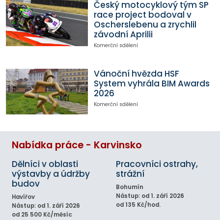
Český motocyklový tým SP
race project bodoval v
Oscherslebenu a zrychlil
závodní Aprilii
Komerční sdělení
Vánoční hvězda HSF
System vyhrála BIM Awards
2026
Komerční sdělení
Nabídka práce - Karvinsko
Dělníci v oblasti
Pracovníci ostrahy,
výstavby a údržby
strážní
budov
Bohumín
Nástup: od 1. září 2026
Havířov
od 135 Kč/hod.
Nástup: od 1. září 2026
od 25 500 Kč/měsíc