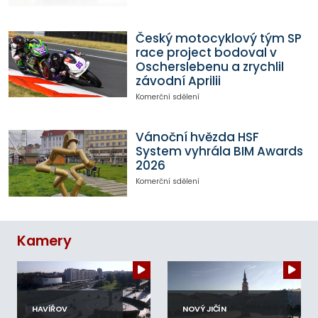
Český motocyklový tým SP
race project bodoval v
Oscherslebenu a zrychlil
závodní Aprilii
Komerční sdělení
Vánoční hvězda HSF
System vyhrála BIM Awards
2026
Komerční sdělení
Kamery
HAVÍŘOV
NOVÝ JIČÍN