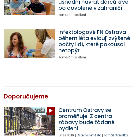
usnadní návrat dárců krve
po dovolené v zahraničí
Komerční sdělení
Infektologové FN Ostrava
během léta evidují zvýšené
počty lidí, které pokousal
netopýr
Komerční sdělení
Doporučujeme
Centrum Ostravy se
01:25
proměňuje. Z centra
zábavy bude žádané
bydlení
Dnes
10:16
|
Ostrava-město
|
Tomáš Kořistka