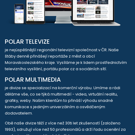
POLAR TELEVIZE
je nejúspěšnější regionální televizní společnost v ČR. Naše
štáby denně přinášejí reportáže z měst a obcí
Moravskoslezského kraje. Vysíláme je k lidem prostřednictvím
televizního vysílání, portálu polar.cz a sociálních sítí.
POLAR MULTIMEDIA
je divize se specializací na komerční výrobu. Umíme a rádi
děláme vše, co se týká multimedií - videa, virtuální realitu,
grafiky, weby. Našim klientům to přináší výhodu snadné
komunikace s jediným univerzálním a osvědčeným
dodavatelem.
Obě naše divize těží z více než 30ti let zkušeností (založeno
1993), sdružují více než 50 profesionálů a drží řadu ocenění za