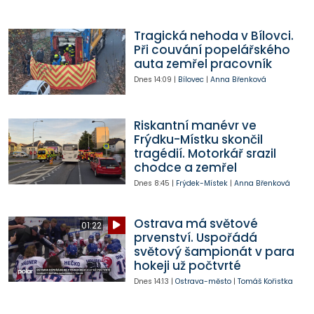
Tragická nehoda v Bílovci.
Při couvání popelářského
auta zemřel pracovník
Dnes
14:09
|
Bílovec
|
Anna Břenková
Riskantní manévr ve
Frýdku-Místku skončil
tragédií. Motorkář srazil
chodce a zemřel
Dnes
8:45
|
Frýdek-Místek
|
Anna Břenková
Ostrava má světové
01:22
prvenství. Uspořádá
světový šampionát v para
hokeji už počtvrté
Dnes
14:13
|
Ostrava-město
|
Tomáš Kořistka