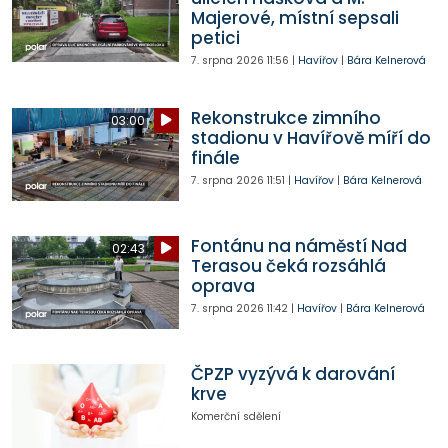
Majerové, místní sepsali
petici
7. srpna 2026
11:56
|
Havířov
|
Bára Kelnerová
Rekonstrukce zimního
03:00
stadionu v Havířově míří do
finále
7. srpna 2026
11:51
|
Havířov
|
Bára Kelnerová
Fontánu na náměstí Nad
02:43
Terasou čeká rozsáhlá
oprava
7. srpna 2026
11:42
|
Havířov
|
Bára Kelnerová
ČPZP vyzývá k darování
krve
Komerční sdělení