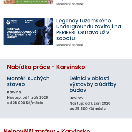
Komerční sdělení
Legendy tuzemského
undergroundu zavítají na
PERIFERII Ostrava už v
sobotu
Komerční sdělení
Nabídka práce - Karvinsko
Montéři suchých
Dělníci v oblasti
staveb
výstavby a údržby
budov
Karviná
Nástup: od 1. září 2026
Havířov
od 28 000 Kč/měsíc
Nástup: od 1. září 2026
od 25 500 Kč/měsíc
Nejnovější zprávy - Karvinsko