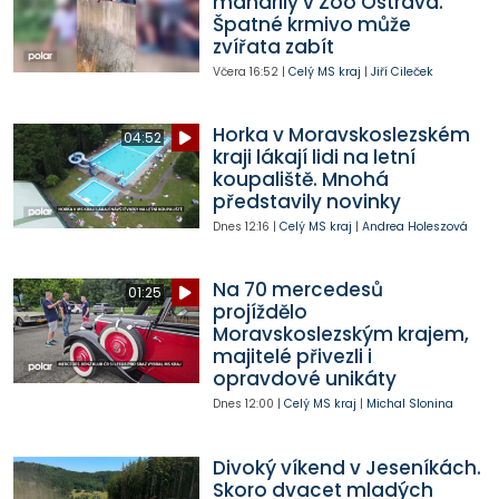
mandrily v Zoo Ostrava.
Špatné krmivo může
zvířata zabít
Včera
16:52
|
Celý MS kraj
|
Jiří Cileček
Horka v Moravskoslezském
04:52
kraji lákají lidi na letní
koupaliště. Mnohá
představily novinky
Dnes
12:16
|
Celý MS kraj
|
Andrea Holeszová
Na 70 mercedesů
01:25
projíždělo
Moravskoslezským krajem,
majitelé přivezli i
opravdové unikáty
Dnes
12:00
|
Celý MS kraj
|
Michal Slonina
Divoký víkend v Jeseníkách.
Skoro dvacet mladých