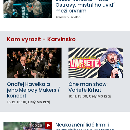
Ostravy, místní ho uvidí
mezi prvními
Komerční sdělení
Kam vyrazit - Karvinsko
Ondřej Havelka a
One man show:
jeho Melody Makers /
Varieté Krhut
koncert
10.11.
19:00
, Celý MS kraj
15.12.
18:00
, Celý MS kraj
Neukáznění lidé krmili
00:25