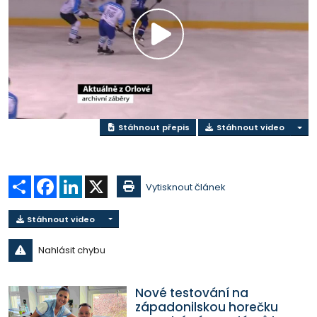
Přehrát
video
Stáhnout přepis
Stáhnout video
Sdílet
Facebook
LinkedIn
X
Vytisknout článek
Stáhnout video
Nahlásit chybu
Nové testování na
západonilskou horečku