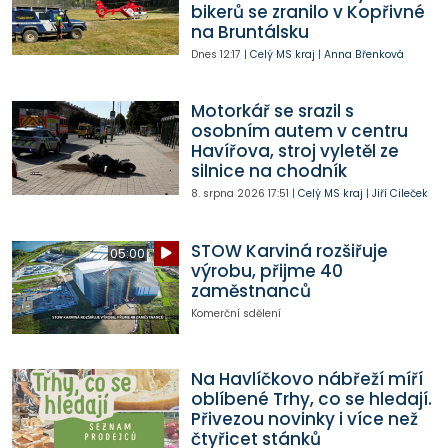
bikerů se zranilo v Kopřivné
na Bruntálsku
Dnes
12:17
|
Celý MS kraj
|
Anna Břenková
Motorkář se srazil s
osobním autem v centru
Havířova, stroj vyletěl ze
silnice na chodník
8. srpna 2026
17:51
|
Celý MS kraj
|
Jiří Cileček
STOW Karviná rozšiřuje
05:00
výrobu, přijme 40
zaměstnanců
Komerční sdělení
Na Havlíčkovo nábřeží míří
oblíbené Trhy, co se hledají.
Přivezou novinky i více než
čtyřicet stánků