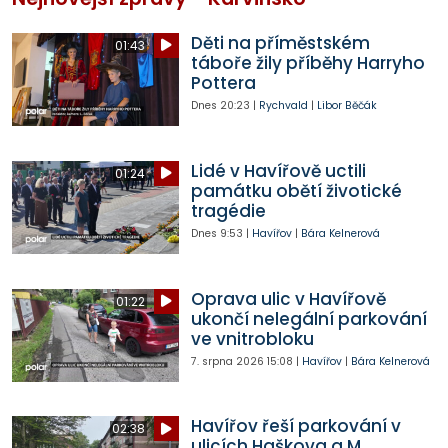
Děti na příměstském
01:43
táboře žily příběhy Harryho
Pottera
Dnes
20:23
|
Rychvald
|
Libor Běčák
Lidé v Havířově uctili
01:24
památku obětí životické
tragédie
Dnes
9:53
|
Havířov
|
Bára Kelnerová
Oprava ulic v Havířově
01:22
ukončí nelegální parkování
ve vnitrobloku
7. srpna 2026
15:08
|
Havířov
|
Bára Kelnerová
Havířov řeší parkování v
02:38
ulicích Haškova a M.