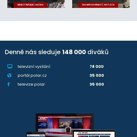
NÁMĚSTÍ REPUBLIKY, HAVÍŘOV
MASARYKOVO NÁMĚSTÍ, NOVÝ JIČÍN
Denně nás sleduje
148 000
diváků
televizní vysílání
78 000
portál polar.cz
35 000
televize.polar
35 000