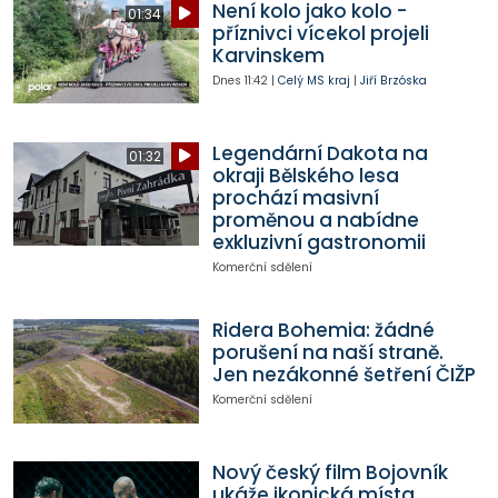
Není kolo jako kolo -
01:34
příznivci vícekol projeli
Karvinskem
Dnes
11:42
|
Celý MS kraj
|
Jiří Brzóska
Legendární Dakota na
01:32
okraji Bělského lesa
prochází masivní
proměnou a nabídne
exkluzivní gastronomii
Komerční sdělení
Ridera Bohemia: žádné
porušení na naší straně.
Jen nezákonné šetření ČIŽP
Komerční sdělení
Nový český film Bojovník
ukáže ikonická místa