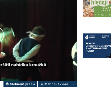
řehrát
ideo
Stáhnout přepis
Stáhnout video