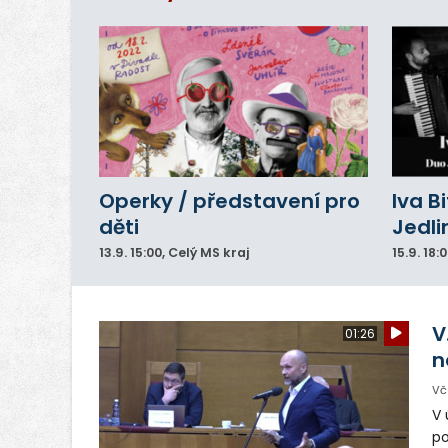
Operky / představení pro
Iva B
děti
Jedli
13.9.
15:00
, Celý MS kraj
15.9.
18:
V
01:26
n
Vč
V 
po