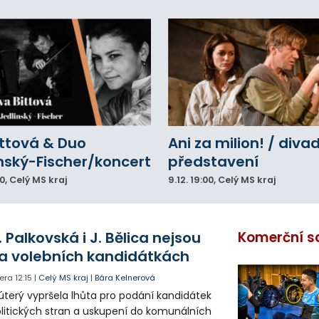
ittová & Duo
Ani za milion! / diva
nský-Fischer/koncert
představení
00
, Celý MS kraj
9.12.
19:00
, Celý MS kraj
. Palkovská i J. Bělica nejsou
Komerční s
a volebních kandidátkách
era
12:15
|
Celý MS kraj
|
Bára Kelnerová
úterý vypršela lhůta pro podání kandidátek
litických stran a uskupení do komunálních