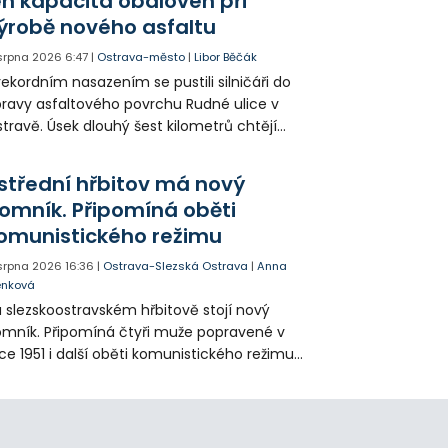
en kapacita obaloven při
ýrobě nového asfaltu
 srpna 2026
6:47
|
Ostrava-město
|
Libor Běčák
rekordním nasazením se pustili silničáři do
ravy asfaltového povrchu Rudné ulice v
travě. Úsek dlouhý šest kilometrů chtějí
ravit během 20 dnů.
střední hřbitov má nový
omník. Připomíná oběti
omunistického režimu
 srpna 2026
16:36
|
Ostrava-Slezská Ostrava
|
Anna
enková
 slezskoostravském hřbitově stojí nový
mník. Připomíná čtyři muže popravené v
ce 1951 i další oběti komunistického režimu.
sto uložení jejich ostatků zůstalo příbuzným
ajeno přes sedmdesát let.