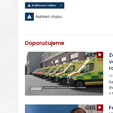
Stáhnout video
Nahlásit chybu
Doporučujeme
Z
01:18
v
r
Vč
Ka
ži
v 
– 
vy
F
03:02