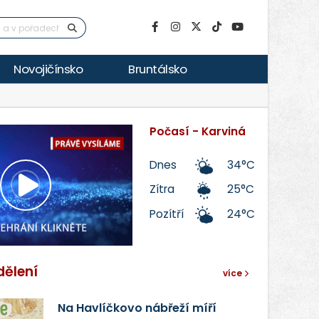
Novojičínsko
Bruntálsko
Počasí - Karviná
Dnes
34°C
Zítra
25°C
Přehrát
Pozítří
24°C
video
dělení
více
Na Havlíčkovo nábřeží míří