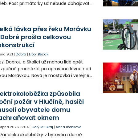
leb. Post primátorky už nebude obhajovat
ra Palkovská za sdružení Osobnosti pro
inec. V Havířově nebude na kandidátce
utí ANO radní a hejtman Josef Bělica.
elká lávka přes řeku Morávku
 Dobré prošla celkovou
ekonstrukcí
era
9:21
|
Dobrá
|
Libor Běčák
zi Dobrou a Skalicí už mohou lidé opět
zpečně procházet po opravené lávce nad
kou Morávkou. Nová je mostovka i veřejné
větlení.
lektrokoloběžka způsobila
oční požár v Hlučíně, hasiči
useli obyvatele domu
achraňovat oknem
 srpna 2026
12:04
|
Celý MS kraj
|
Anna Břenková
žár elektrokoloběžky v bytovém domě