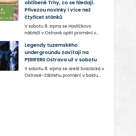
oblíbené Trhy, co se hledají.
Přivezou novinky i více než
čtyřicet stánků
V sobotu 8. srpna se Havlíčkovo
nábřeží v Ostravě opět promění v
místo plné vůní, chutí a poctivých
Legendy tuzemského
lokálních výrobků. Trhy, co se hledají
undergroundu zavítají na
tentokrát nabídnou více než čtyřicet
PERIFERII Ostrava už v sobotu
pečlivě vybraných stánků s kvalitní
gastronomií, farmářskými produkty,
V sobotu 8. srpna se areál Svazácká v
designem i řemeslnou tvorbou.
Ostravě-Zábřehu promění v baštu
Návštěvníci se mohou těšit nejen na
undergroundové a alternativní
oblíbené stálice, ale také na řadu
hudby. Uskuteční se zde totiž první
novinek, které v Ostravě běžně
ročník festivalu PERIFERIE Ostrava.
nepotkají.
Brány areálu se otevřou půlhodinu po
poledni, na příchozí čekají koncerty,
autorská čtení a rozhovory.
Vstupenky v ceně 450 Kč jsou v
prodeji.