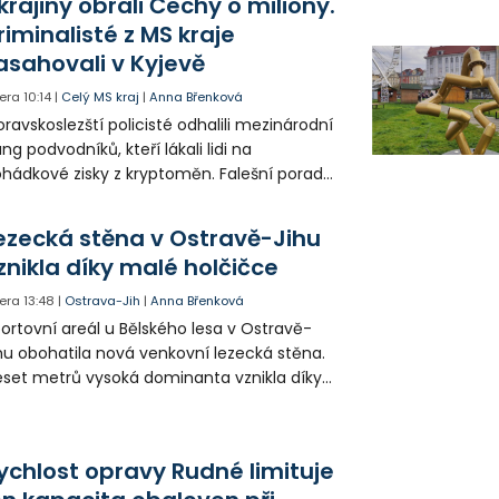
krajiny obrali Čechy o miliony.
riminalisté z MS kraje
asahovali v Kyjevě
era
10:14
|
Celý MS kraj
|
Anna Břenková
ravskoslezští policisté odhalili mezinárodní
ng podvodníků, kteří lákali lidi na
hádkové zisky z kryptoměn. Falešní poradci
lámanou češtinou volali obětem z
rajinského call centra a připravili Čechy o
ezecká stěna v Ostravě-Jihu
sítky až stovky milionů korun. Na padesátce
znikla díky malé holčičce
movních prohlídek v Kyjevě se podíleli i
ští vyšetřovatelé.
era
13:48
|
Ostrava-Jih
|
Anna Břenková
ortovní areál u Bělského lesa v Ostravě-
hu obohatila nová venkovní lezecká stěna.
set metrů vysoká dominanta vznikla díky
rticipativnímu rozpočtu a místním
yvatelům nabízí volně přístupné sportovní
žití.
ychlost opravy Rudné limituje