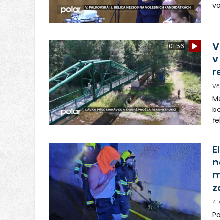
vo
Vě
Tř
hn
V
01:56
v
r
Vč
Me
be
ře
os
E
n
m
z
4.
Po