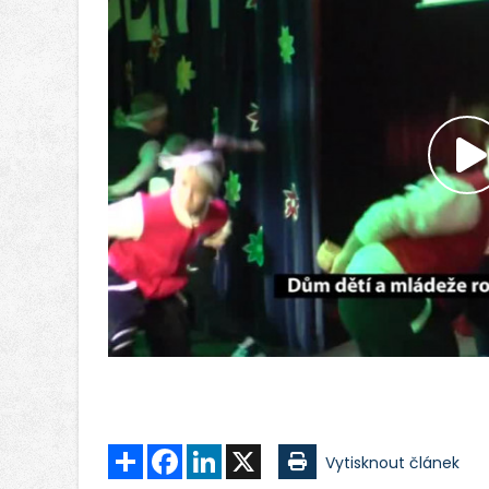
P
v
Sdílet
Facebook
LinkedIn
X
Vytisknout článek