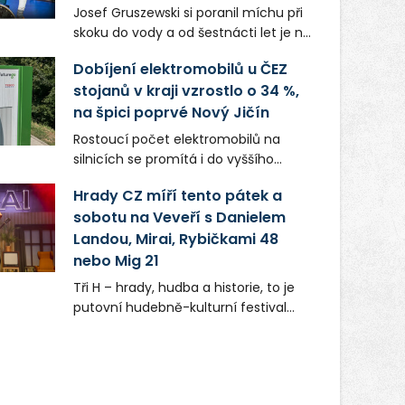
Josef Gruszewski si poranil míchu při
skoku do vody a od šestnácti let je na
invalidním vozíku. Teď jako peer
Dobíjení elektromobilů u ČEZ
mentor České asociace paraplegiků
stojanů v kraji vzrostlo o 34 %,
CZEPA předává své zkušenosti lidem,
na špici poprvé Nový Jičín
kteří se dostali do podobné situace. K
co největší samostatnosti pomáhá
Rostoucí počet elektromobilů na
také pacientům hrabyňského
silnicích se promítá i do vyššího
rehabilitačního ústavu.
využívání dobíjecí infrastruktury v
Hrady CZ míří tento pátek a
Moravskoslezském kraji. Ve srovnání
sobotu na Veveří s Danielem
se stejným obdobím loňského roku
Landou, Mirai, Rybičkami 48
vzrostl odběr o 34 %. Pomyslná první
příčka v „tankování“ se poprvé v
nebo Mig 21
historii přesunula z Ostravy pod
Tři H – hrady, hudba a historie, to je
Beskydy: Nejvytíženější byly stojany u
putovní hudebně-kulturní festival
hypermarketu Tesco v Novém Jičíně,
Hrady CZ. Ten míří po Točníku,
kde řidiči načerpali bezmála 60 tisíc
Kunětické hoře, Švihově a Hluboké
kWh. Uživatelé stanic futurego při
nad Vltavou v pátek a sobotu 7. a 8.
jedné seanci doplnili v průměru 23
srpna na Moravu na Veveří u Brna.
kWh elektřiny, upřesnil mluvčí