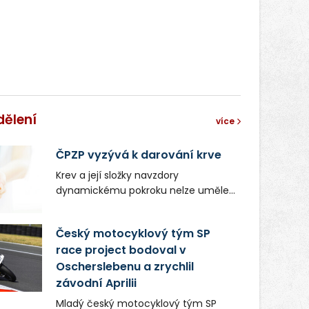
dělení
více
ČPZP vyzývá k darování krve
Krev a její složky navzdory
dynamickému pokroku nelze uměle
vyrobit. Zdravotnictví se tudíž bez
ochoty lidí darovat tuto
Český motocyklový tým SP
nenahraditelnou tělní tekutinu
race project bodoval v
neobejde. Naléhavá potřeba doplnit
Oscherslebenu a zrychlil
krevní zásoby nastává vždy v létě,
kdy stoupá počet úrazů. Česká
závodní Aprilii
průmyslová zdravotní pojišťovna
Mladý český motocyklový tým SP