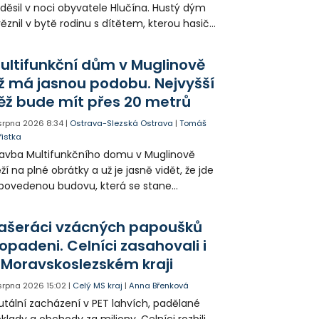
děsil v noci obyvatele Hlučína. Hustý dým
ěznil v bytě rodinu s dítětem, kterou hasiči
seli evakuovat po žebříku. Celkem hasiči
vedli z domu 31 lidí.
ultifunkční dům v Muglinově
ž má jasnou podobu. Nejvyšší
ěž bude mít přes 20 metrů
 srpna 2026
8:34
|
Ostrava-Slezská Ostrava
|
Tomáš
řistka
avba Multifunkčního domu v Muglinově
ží na plné obrátky a už je jasně vidět, že jde
povedenou budovu, která se stane
dobou Slezské Ostravy. Stavebníci už
končují věže a brzy nebude potřeba jeřáb,
ašeráci vzácných papoušků
lem kterého dům vzniká.
opadeni. Celníci zasahovali i
 Moravskoslezském kraji
 srpna 2026
15:02
|
Celý MS kraj
|
Anna Břenková
utální zacházení v PET lahvích, padělané