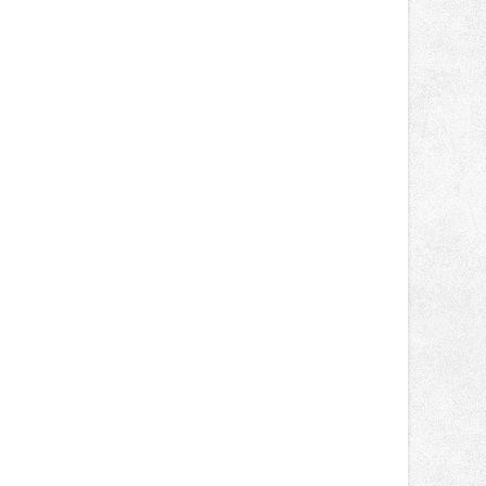
Následně se vždy v pátek a sobotu
energetiků Vladislav Sobol.
představí v Hradci nad Moravicí a na
Bouzově, své letošní 21. turné zakončí
29. a 30. srpna opět v Čechách na
Bezdězu. V pátek na Veveří vystoupí
kapely Rybičky 48 a Mig 21 či rapper
Rytmus. V sobotu se mohou
návštěvníci těšit na exkluzivní
prodloužené sety kapely Mirai a
Daniela Landy, Vypsanou Fixu,
Krucipüsk nebo Tomáše Kluse.