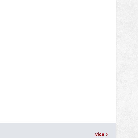
Jakub Stoupenec z HSF System.
více