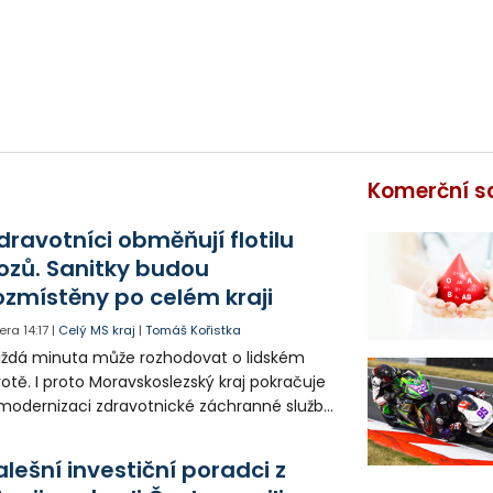
Komerční s
dravotníci obměňují flotilu
ozů. Sanitky budou
ozmístěny po celém kraji
era
14:17
|
Celý MS kraj
|
Tomáš Kořistka
ždá minuta může rozhodovat o lidském
votě. I proto Moravskoslezský kraj pokračuje
modernizaci zdravotnické záchranné služby
do provozu nyní zamířilo 14 nových sanitek
bavených nejmodernější technikou.
alešní investiční poradci z