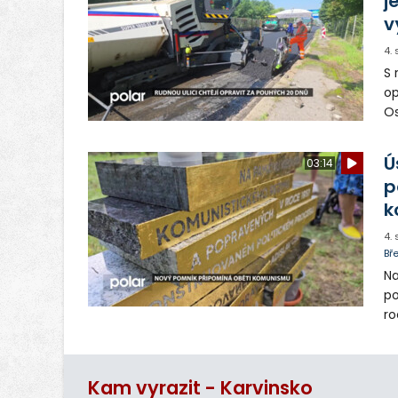
j
v
4.
S 
op
Os
op
Ú
03:14
p
k
4.
Bř
Na
po
ro
Mí
ut
Kam vyrazit - Karvinsko