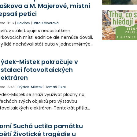
ča a místostarosta David Kula.
aškova a M. Majerové, místní
epsali petici
era
11:56
|
Havířov
|
Bára Kelnerová
vířov stále bojuje s nedostatkem
rkovacích míst. Radnice ale nemůže dovoli,
y lidé nechávali stát auta v jednosměrných
icích, kde nezbývá místo pro průjezd IZS.
tuace se teď řeší v jednom vnitrobloku, kde
rýdek-Místek pokračuje v
 někteří obyvatelé rozhodli sepsat petici.
nstalaci fotovoltaických
lektráren
era
15:43
|
Frýdek-Místek
|
Tomáš Tikal
ýdek-Místek se snaží využívat plochy na
řechách svých objektů pro výstavbu
tovoltaických elektráren. Tentokrát přišla
da na 11. Základní školu ve Frýdku.
orní Suchá uctila památku
bětí Životické tragédie u