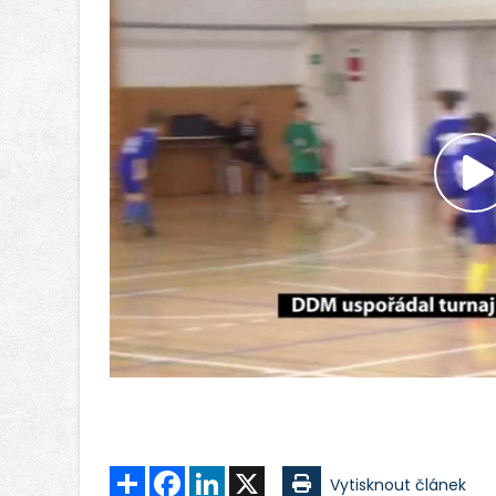
P
v
Sdílet
Facebook
LinkedIn
X
Vytisknout článek