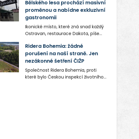
Bělského lesa prochází masivní
proměnou a nabídne exkluzivní
gastronomii
Ikonické místo, které zná snad každý
Ostravan, restaurace Dakota, píše
novou kapitolu. Silná mateřská
Ridera Bohemia: žádné
společnost Dang Investment Group
porušení na naší straně. Jen
s.r.o. investuje do projektu přes 50
nezákonné šetření ČIŽP
milionů korun. Cílem je přinést
Ostravě dva špičkové gastronomické
Společnost Ridera Bohemia, proti
koncepty, které v regionu dosud
které bylo Českou inspekcí životního
chyběly, luxusní středomořskou
prostředí (ČIŽP) čtyři roky vedeno
kuchyni a autentickou asijskou
vykonstruované řízení, při realizaci
gastronomii.
OVS na heřmanické haldě
postupovala v souladu se zákonem a
zadáním státního podniku DIAMO a v
této souvislosti nelze hovořit o
žádném odpadu. Ridera od počátku
označovala řízení ČIŽP za nezákonné
a domáhala se práva na spravedlivý