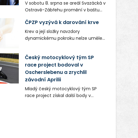
V sobotu 8. srpna se areál Svazácká v
Ostravě-Zábřehu promění v baštu
undergroundové a alternativní
ČPZP vyzývá k darování krve
hudby. Uskuteční se zde totiž první
ročník festivalu PERIFERIE Ostrava.
Krev a její složky navzdory
Brány areálu se otevřou půlhodinu po
dynamickému pokroku nelze uměle
poledni, na příchozí čekají koncerty,
vyrobit. Zdravotnictví se tudíž bez
autorská čtení a rozhovory.
ochoty lidí darovat tuto
Český motocyklový tým SP
Vstupenky v ceně 450 Kč jsou v
nenahraditelnou tělní tekutinu
prodeji.
race project bodoval v
neobejde. Naléhavá potřeba doplnit
Oscherslebenu a zrychlil
krevní zásoby nastává vždy v létě,
kdy stoupá počet úrazů. Česká
závodní Aprilii
průmyslová zdravotní pojišťovna
Mladý český motocyklový tým SP
(ČPZP) apeluje na všechny, kteří se
race project získal další body v
těší dobrému zdraví, aby se stali
mezinárodním šampionátu EURO
pravidelnými dárci krve.
MOTO. Při závodním víkendu, který se
konal od 31. července do 2. srpna na
německém okruhu Oschersleben,
obsadil Filip Novotný ve třídě
Supersport desáté a jedenácté