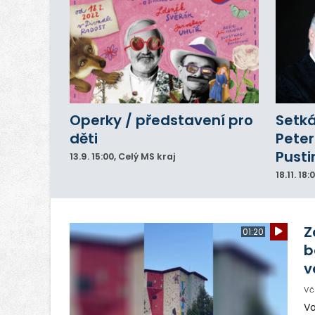
Operky / představení pro
Setká
děti
Peter
Pusti
13.9.
15:00
, Celý MS kraj
18.11.
18:
Z
01:20
b
v
Vč
Vo