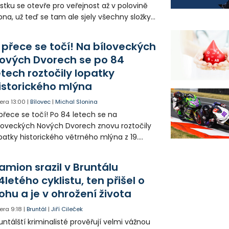
stku se otevře pro veřejnost až v polovině
pna, už teď se tam ale sjely všechny složky
áchranného systému. Důvodem bylo
iknutí opilého muže pod vlivem drog do
 přece se točí! Na bíloveckých
eálu. Vyšplhal na lezeckou stěnu a nemohl
ových Dvorech se po 84
lů.
etech roztočily lopatky
istorického mlýna
era
13:00
|
Bílovec
|
Michal Slonina
přece se točí! Po 84 letech se na
loveckých Nových Dvorech znovu roztočily
patky historického větrného mlýna z 19.
oletí. Kvůli nepříznivému větru je ale museli
zpohybovat dobrovolníci.
amion srazil v Bruntálu
4letého cyklistu, ten přišel o
ohu a je v ohrožení života
era
9:18
|
Bruntál
|
Jiří Cileček
untálští kriminalisté prověřují velmi vážnou