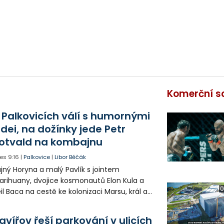
Komerční s
 Palkovicích válí s humornými
idei, na dožínky jede Petr
otvald na kombajnu
es
9:16
|
Palkovice
|
Libor Běčák
jný Horyna a malý Pavlík s jointem
rihuany, dvojice kosmonautů Elon Kula a
0
il Baca na cestě ke kolonizaci Marsu, král a
šek a mnoho dalších postav už při
opagaci Palkovic ztvárnili starosta Radim
avířov řeší parkování v ulicích