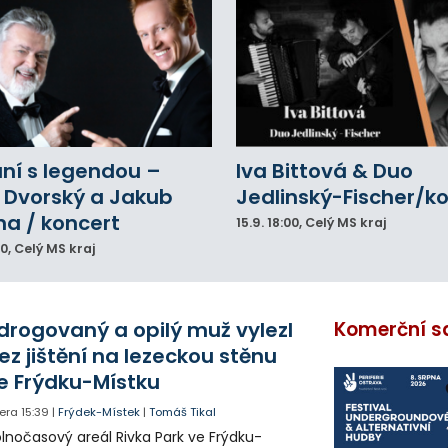
ní s legendou –
Iva Bittová & Duo
 Dvorský a Jakub
Jedlinský-Fischer/k
na / koncert
15.9.
18:00
, Celý MS kraj
00
, Celý MS kraj
drogovaný a opilý muž vylezl
Komerční s
ez jištění na lezeckou stěnu
e Frýdku-Místku
era
15:39
|
Frýdek-Místek
|
Tomáš Tikal
lnočasový areál Rivka Park ve Frýdku-