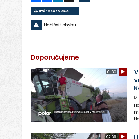
Stáhnout video
Nahlásit chybu
Doporučujeme
V
01:30
v
K
Dn
Ha
ma
Ne
ša
pr
H
02:38