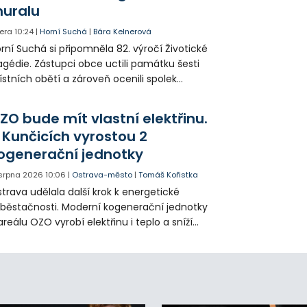
uralu
era
10:24
|
Horní Suchá
|
Bára Kelnerová
rní Suchá si připomněla 82. výročí Životické
agédie. Zástupci obce uctili památku šesti
stních obětí a zároveň ocenili spolek
votice Sobě za zpřístupnění informací o
agédii prostřednictvím QR kódů u
ZO bude mít vlastní elektřinu.
amátníků.
 Kunčicích vyrostou 2
ogenerační jednotky
 srpna 2026
10:06
|
Ostrava-město
|
Tomáš Kořistka
trava udělala další krok k energetické
běstačnosti. Moderní kogenerační jednotky
areálu OZO vyrobí elektřinu i teplo a sníží
klady i emise. Malou elektrárnu postaví
olia přímo v Kunčicích.