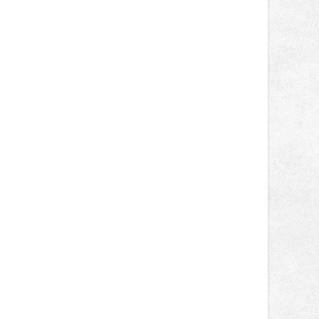
místo. Maks Palmowski dokončil oba
závody kategorie Sportbike na
dvanácté příčce. Přestože výsledky
zůstaly za očekáváním týmu, důležitý
posun přineslo testování nového
aerodynamického řešení pro Aprilii
RS660, které motocykl znatelně
zrychlilo.