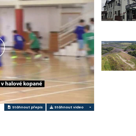
řehrát
ideo
Stáhnout přepis
Stáhnout video