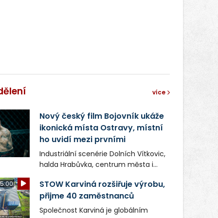
správní proces.
dělení
více
Nový český film Bojovník ukáže
ikonická místa Ostravy, místní
ho uvidí mezi prvními
Industriální scenérie Dolních Vítkovic,
halda Hrabůvka, centrum města i
další ikonická místa Ostravy se objeví
STOW Karviná rozšiřuje výrobu,
5:00
v novém filmu Bojovník, který vstoupí
přijme 40 zaměstnanců
do kin už 13. srpna. Režiséři Vojtěch
Frič a Tomáš Dianiška si
Společnost Karviná je globálním
moravskoslezskou metropoli