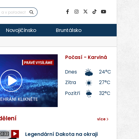
Novojičínsko
Bruntálsko
Počasí - Karviná
Dnes
24°C
Zítra
27°C
Přehrát
Pozítří
32°C
video
dělení
více
Legendární Dakota na okraji
01:32