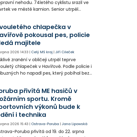
pravní nehodu. 74letého cyklistu srazil ve
vrtek ve městě kamion. Senior utrpěl
vastující zranění nohy a v ohrožení života
l letecky přepraven do nemocnice. Policie
vouletého chlapečka v
edá případné svědky.
avířově pokousal pes, policie
ledá majitele
 srpna 2026
14:33
|
Celý MS kraj
|
Jiří Cileček
klivé zranění v obličeji utrpěl teprve
ouletý chlapeček v Havířově. Podle policie i
íbuzných ho napadl pes, který pobíhal bez
dítka a náhubku. Majitel psa údajně z místa
ešel. Případem už se zabývá policie, která
oruba přivítá ME hasičů v
jitele psa hledá.
ožárním sportu. Kromě
portovních výkonů bude k
idění i technika
 srpna 2026
15:43
|
Ostrava-Poruba
|
Jana Lipowská
trava-Poruba přivítá od 19. do 22. srpna