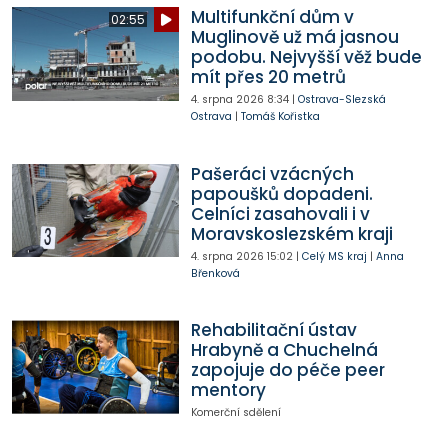
Multifunkční dům v
02:55
Muglinově už má jasnou
podobu. Nejvyšší věž bude
mít přes 20 metrů
4. srpna 2026
8:34
|
Ostrava-Slezská
Ostrava
|
Tomáš Kořistka
Pašeráci vzácných
papoušků dopadeni.
Celníci zasahovali i v
Moravskoslezském kraji
4. srpna 2026
15:02
|
Celý MS kraj
|
Anna
Břenková
Rehabilitační ústav
Hrabyně a Chuchelná
zapojuje do péče peer
mentory
Komerční sdělení