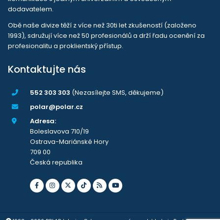
dodavatelem.
Obě naše divize těží z více než 30ti let zkušeností (založeno
1993), sdružují více než 50 profesionálů a drží řadu ocenění za
profesionalitu a proklientský přístup.
Kontaktujte nás
552 303 303
(Nezasílejte SMS, děkujeme)
polar@polar.cz
Adresa:
Boleslavova 710/19
Ostrava-Mariánské Hory
709 00
Česká republika