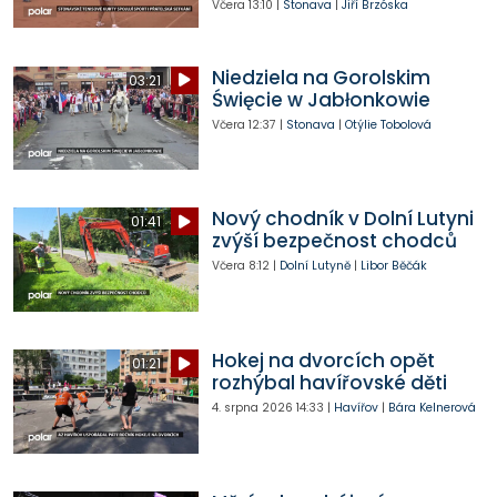
Včera
13:10
|
Stonava
|
Jiří Brzóska
Niedziela na Gorolskim
03:21
Święcie w Jabłonkowie
Včera
12:37
|
Stonava
|
Otýlie Tobolová
Nový chodník v Dolní Lutyni
01:41
zvýší bezpečnost chodců
Včera
8:12
|
Dolní Lutyně
|
Libor Běčák
Hokej na dvorcích opět
01:21
rozhýbal havířovské děti
4. srpna 2026
14:33
|
Havířov
|
Bára Kelnerová