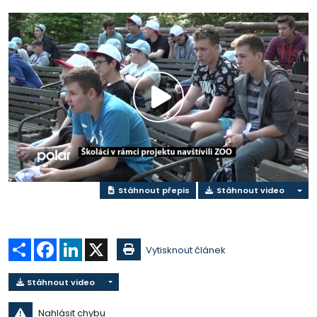
Přehrát
video
Stáhnout přepis
Stáhnout video
Sdílet
Facebook
LinkedIn
X
Vytisknout článek
Stáhnout video
Nahlásit chybu