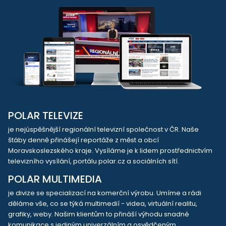
POLAR TELEVIZE
je nejúspěšnější regionální televizní společnost v ČR. Naše
štáby denně přinášejí reportáže z měst a obcí
Moravskoslezského kraje. Vysíláme je k lidem prostřednictvím
televizního vysílání, portálu polar.cz a sociálních sítí.
POLAR MULTIMEDIA
je divize se specializací na komerční výrobu. Umíme a rádi
děláme vše, co se týká multimedií - videa, virtuální realitu,
grafiky, weby. Našim klientům to přináší výhodu snadné
komunikace s jediným univerzálním a osvědčeným