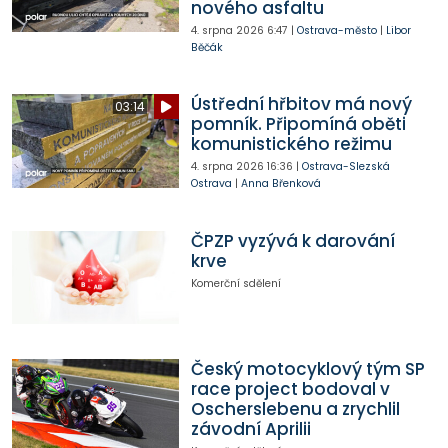
nového asfaltu
4. srpna 2026
6:47
|
Ostrava-město
|
Libor
Běčák
Ústřední hřbitov má nový
03:14
pomník. Připomíná oběti
komunistického režimu
4. srpna 2026
16:36
|
Ostrava-Slezská
Ostrava
|
Anna Břenková
ČPZP vyzývá k darování
krve
Komerční sdělení
Český motocyklový tým SP
race project bodoval v
Oscherslebenu a zrychlil
závodní Aprilii