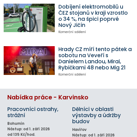
Dobíjení elektromobilů u
ČEZ stojanů v kraji vzrostlo
o 34 %, na špici poprvé
Nový Jičín
Komerční sdělení
Hrady CZ míří tento pátek a
sobotu na Veveří s
Danielem Landou, Mirai,
Rybičkami 48 nebo Mig 21
Komerční sdělení
Nabídka práce - Karvinsko
Pracovníci ostrahy,
Dělníci v oblasti
strážní
výstavby a údržby
budov
Bohumín
Nástup: od 1. září 2026
Havířov
od 135 Kč/hod.
Nástup: od 1. září 2026