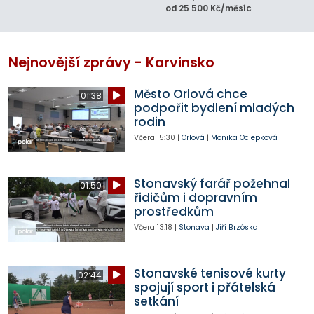
od 25 500 Kč/měsíc
Nejnovější zprávy - Karvinsko
Město Orlová chce
01:38
podpořit bydlení mladých
rodin
Včera
15:30
|
Orlová
|
Monika Ociepková
Stonavský farář požehnal
01:50
řidičům i dopravním
prostředkům
Včera
13:18
|
Stonava
|
Jiří Brzóska
Stonavské tenisové kurty
02:44
spojují sport i přátelská
setkání