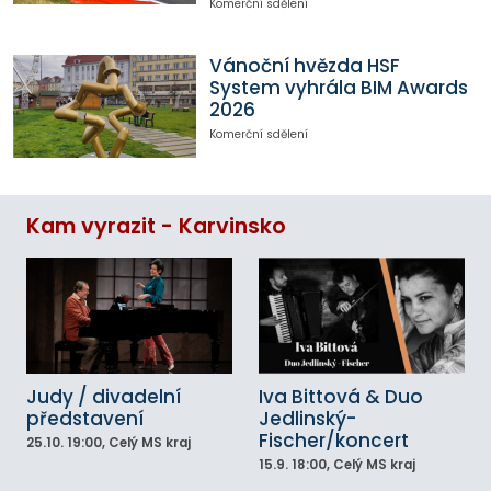
Komerční sdělení
Vánoční hvězda HSF
System vyhrála BIM Awards
2026
Komerční sdělení
Kam vyrazit - Karvinsko
Judy / divadelní
Iva Bittová & Duo
představení
Jedlinský-
Fischer/koncert
25.10.
19:00
, Celý MS kraj
15.9.
18:00
, Celý MS kraj