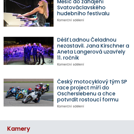
Měsíc do zahájení
Svatováclavského
hudebního festivalu
Komerční sdělení
Déšť Ladnou Čeladnou
nezastavil. Jana Kirschner a
Aneta Langerová uzavřely
11. ročník
Komerční sdělení
Český motocyklový tým SP
race project míří do
Oscherslebenu a chce
potvrdit rostoucí formu
Komerční sdělení
Kamery