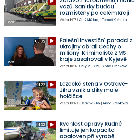
Zdravotníci obměňují flotilu
01:18
vozů. Sanitky budou
rozmístěny po celém kraji
Včera
14:17
|
Celý MS kraj
|
Tomáš Kořistka
Falešní investiční poradci z
03:02
Ukrajiny obrali Čechy o
miliony. Kriminalisté z MS
kraje zasahovali v Kyjevě
Včera
10:14
|
Celý MS kraj
|
Anna Břenková
Lezecká stěna v Ostravě-
01:22
Jihu vznikla díky malé
holčičce
Včera
13:48
|
Ostrava-Jih
|
Anna Břenková
Rychlost opravy Rudné
01:33
limituje jen kapacita
obaloven při výrobě