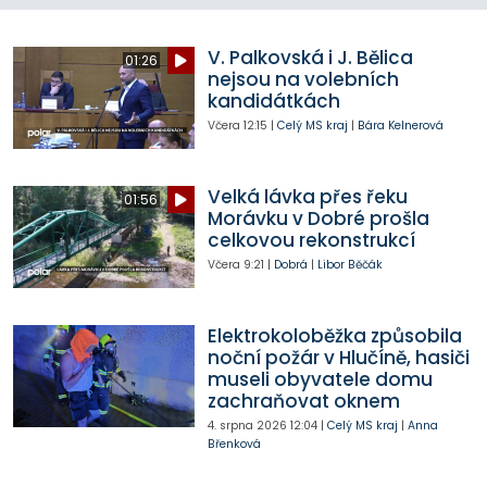
V. Palkovská i J. Bělica
01:26
nejsou na volebních
kandidátkách
Včera
12:15
|
Celý MS kraj
|
Bára Kelnerová
Velká lávka přes řeku
01:56
Morávku v Dobré prošla
celkovou rekonstrukcí
Včera
9:21
|
Dobrá
|
Libor Běčák
Elektrokoloběžka způsobila
noční požár v Hlučíně, hasiči
museli obyvatele domu
zachraňovat oknem
4. srpna 2026
12:04
|
Celý MS kraj
|
Anna
Břenková