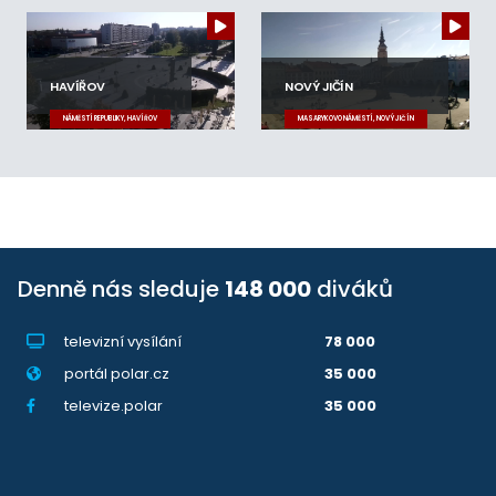
HAVÍŘOV
NOVÝ JIČÍN
NÁMĚSTÍ REPUBLIKY, HAVÍŘOV
MASARYKOVO NÁMĚSTÍ, NOVÝ JIČÍN
Denně nás sleduje
148 000
diváků
televizní vysílání
78 000
portál polar.cz
35 000
televize.polar
35 000