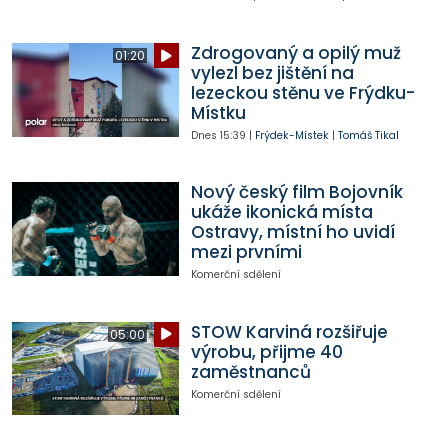
Zdrogovaný a opilý muž
01:20
vylezl bez jištění na
lezeckou stěnu ve Frýdku-
Místku
Dnes
15:39
|
Frýdek-Místek
|
Tomáš Tikal
Nový český film Bojovník
ukáže ikonická místa
Ostravy, místní ho uvidí
mezi prvními
Komerční sdělení
STOW Karviná rozšiřuje
05:00
výrobu, přijme 40
zaměstnanců
Komerční sdělení