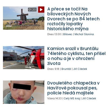
A přece se točí! Na
01:20
bíloveckých Nových
Dvorech se po 84 letech
roztočily lopatky
historického mlýna
Dnes
13:00
|
Bílovec
|
Michal Slonina
Kamion srazil v Bruntálu
74letého cyklistu, ten přišel
o nohu a je v ohrožení
života
Dnes
9:18
|
Bruntál
|
Jiří Cileček
Dvouletého chlapečka v
Havířově pokousal pes,
policie hledá majitele
Včera
14:33
|
Celý MS kraj
|
Jiří Cileček