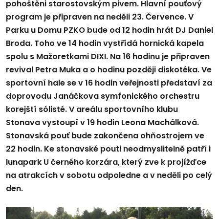
pohoštěni starostovským pivem. Hlavní pouťový
program je připraven na neděli 23. Července. V
Parku u Domu PZKO bude od 12 hodin hrát DJ Daniel
Broda. Toho ve 14 hodin vystřídá hornická kapela
spolu s Mažoretkami DIXI. Na 16 hodinu je připraven
revival Petra Muka a o hodinu později diskotéka. Ve
sportovní hale se v 16 hodin veřejnosti představí za
doprovodu Janáčkova symfonického orchestru
korejští sólisté. V areálu sportovního klubu
Stonava vystoupí v 19 hodin Leona Machálková.
Stonavská pouť bude zakončena ohňostrojem ve
22 hodin. Ke stonavské pouti neodmyslitelně patří i
lunapark U černého korzára, který zve k projížďce
na atrakcích v sobotu odpoledne a v neděli po celý
den.