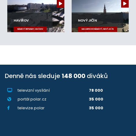
HAVÍŘOV
NOVÝ JIČÍN
NÁMĚSTÍ REPUBLIKY, HAVÍŘOV
MASARYKOVO NÁMĚSTÍ, NOVÝ JIČÍN
Denně nás sleduje
148 000
diváků
televizní vysílání
78 000
portál polar.cz
35 000
televize.polar
35 000