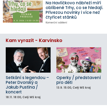
Na Havlíčkovo nábřeží míří
oblíbené Trhy, co se hledají.
Přivezou novinky i více než
čtyřicet stánků
Komerční sdělení
Kam vyrazit - Karvinsko
Setkání s legendou –
Operky / představení
Peter Dvorský a
pro děti
Jakub Pustina /
13.9.
15:00
, Celý MS kraj
koncert
18.11.
18:00
, Celý MS kraj