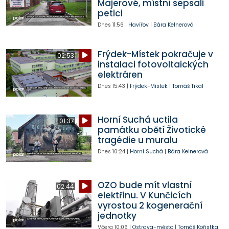
Majerové, místní sepsali
petici
Dnes
11:56
|
Havířov
|
Bára Kelnerová
Frýdek-Místek pokračuje v
02:53
instalaci fotovoltaických
elektráren
Dnes
15:43
|
Frýdek-Místek
|
Tomáš Tikal
Horní Suchá uctila
01:37
památku obětí Životické
tragédie u muralu
Dnes
10:24
|
Horní Suchá
|
Bára Kelnerová
OZO bude mít vlastní
02:44
elektřinu. V Kunčicích
vyrostou 2 kogenerační
jednotky
Včera
10:06
|
Ostrava-město
|
Tomáš Kořistka