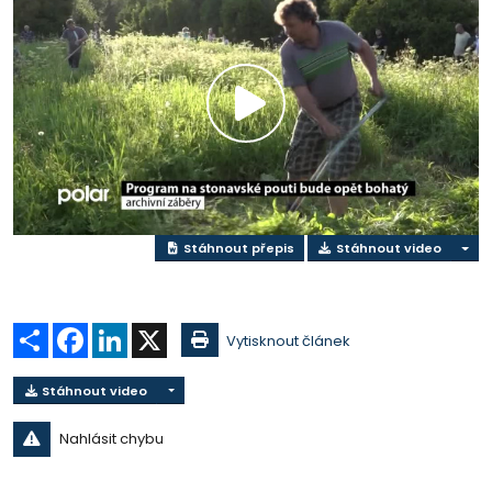
Přehrát
video
Stáhnout přepis
Stáhnout video
Sdílet
Facebook
LinkedIn
X
Vytisknout článek
Stáhnout video
Nahlásit chybu