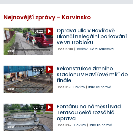
Nejnovější zprávy - Karvinsko
Oprava ulic v Havířově
01:22
ukončí nelegální parkování
ve vnitrobloku
Dnes
15:08
|
Havířov
|
Bára Kelnerová
Rekonstrukce zimního
03:00
stadionu v Havířově míří do
finále
Dnes
11:51
|
Havířov
|
Bára Kelnerová
Fontánu na náměstí Nad
02:43
Terasou čeká rozsáhlá
oprava
Dnes
11:42
|
Havířov
|
Bára Kelnerová