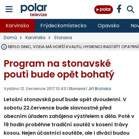
Karvinsko
Frýdeckomístecko
Opavsko
Nov
Domů
Karvinsko
Stonava
Ě PŘIBYLO SINIC, VODA MÁ HORŠÍ KVALITU, HYGIENICI RADÍ BÝT OPATRNÍ
ÚOHS DAL ZÁTORU POKUTU 100 000 ZA CHYBY V ZAKÁZCE NA OBN
AREÁL LODIČEK V KARVINÉ SE PŘIPRAVUJE NA VELKOU REKONSTRUKC
KARVINÁ ZNÁ BUDOUCÍ PODOBU AREÁLU LODIČKY V PARKU BOŽEN
CYKLISTU (74) SRAZIL V BRUNTÁLU KAMION, JE V OHROŽENÍ ŽIVOTA,
POLICIE HLEDÁ PŘÍPADNÉ SVĚDKY, KTEŘÍ POMŮŽOU OBJASNIT PRŮ
RADNÍ OSTRAVY A POSLANKYNĚ A. HOFFMANNOVÁ ZA PIRÁTY PODA
NA POSTUP MINISTERSTVA ŽIVOTNÍHO PROSTŘEDÍ V KAUZE HALDY 
MUŽ V PŘÍBOŘE SE VÁŽNĚ ZRANIL PŘI PRÁCI S ROZBRUŠOVAČKOU, I
SLEZSKÁ OSTRAVA PŘIPRAVUJE PROJEKTOVOU DOKUMENTACI PRO 
PODEZŘELÝ BALÍČEK ZASTAVIL PROVOZ NA NÁDRAŽÍ VE F-M, ČEKÁ 
CHLAPEČKA (2) V HAVÍŘOVĚ POKOUSAL PES, POLICIE HLEDÁ MAJITEL
MS KRAJ VYBUDUJE ZA 40 MILIONŮ V JABLUNKOVĚ NOVÝ MOST PŘES O
FOTBALISTA LAURI LAINE SE VRACÍ Z BANÍKU OSTRAVA NA PŮL ROK
F-M DOKONČIL VOLNOČASOVÝ AREÁL RIVKA PARK ZA 62 MILIONŮ,
Program na stonavské
pouti bude opět bohatý
Vydáno 12. července 2017 13:43 |
Stonava
|
Jiří Brzóska
Letošní stonavská pouť bude opět dvoudenní. V
sobotu 22.července bude slavnostně před
obecním úřadem zahájena výstřelem s děla. Poté v
19 hodin proběhne tradiční soutěž v kosení trávy
kosou. Nejen účastníci soutěže, ale i diváci budou