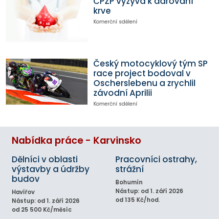
ČPZP vyzývá k darování
krve
Komerční sdělení
Český motocyklový tým SP
race project bodoval v
Oscherslebenu a zrychlil
závodní Aprilii
Komerční sdělení
Nabídka práce - Karvinsko
Dělníci v oblasti
Pracovníci ostrahy,
výstavby a údržby
strážní
budov
Bohumín
Nástup: od 1. září 2026
Havířov
od 135 Kč/hod.
Nástup: od 1. září 2026
od 25 500 Kč/měsíc