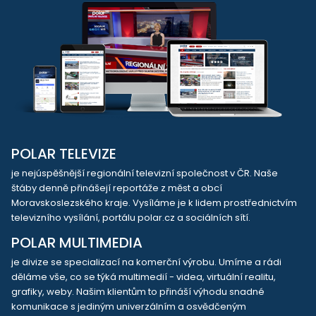
POLAR TELEVIZE
je nejúspěšnější regionální televizní společnost v ČR. Naše
štáby denně přinášejí reportáže z měst a obcí
Moravskoslezského kraje. Vysíláme je k lidem prostřednictvím
televizního vysílání, portálu polar.cz a sociálních sítí.
POLAR MULTIMEDIA
je divize se specializací na komerční výrobu. Umíme a rádi
děláme vše, co se týká multimedií - videa, virtuální realitu,
grafiky, weby. Našim klientům to přináší výhodu snadné
komunikace s jediným univerzálním a osvědčeným