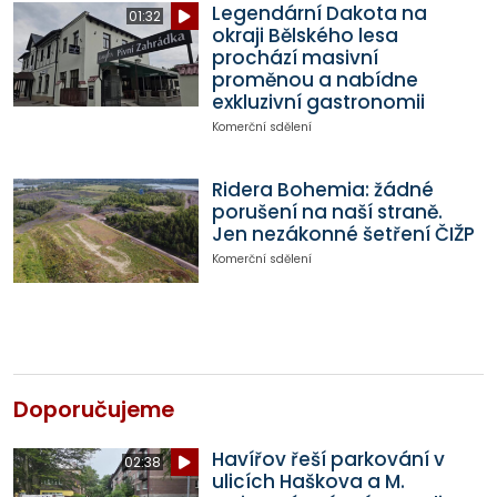
Legendární Dakota na
01:32
okraji Bělského lesa
prochází masivní
proměnou a nabídne
exkluzivní gastronomii
Komerční sdělení
Ridera Bohemia: žádné
porušení na naší straně.
Jen nezákonné šetření ČIŽP
Komerční sdělení
Doporučujeme
Havířov řeší parkování v
02:38
ulicích Haškova a M.