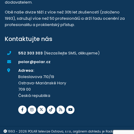
dodavatelem.
Obě naše divize těží z více než 30ti let zkušeností (založeno
1993), sdružují více než 50 profesionálů a drží řadu ocenění za
profesionalitu a proklientský přístup.
Kontaktujte nás
552 303 303
(Nezasílejte SMS, děkujeme)
polar@polar.cz
Adresa:
Boleslavova 710/19
Ostrava-Mariánské Hory
709 00
Česká republika
1993 - 2026 POLAR televize Ostrava, s.r.o., orgánem dohledu je Rada pro