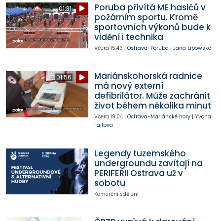
Poruba přivítá ME hasičů v
01:31
požárním sportu. Kromě
sportovních výkonů bude k
vidění i technika
Včera
15:43
|
Ostrava-Poruba
|
Jana Lipowská
Mariánskohorská radnice
01:56
má nový externí
defibrilátor. Může zachránit
život během několika minut
Včera
19:04
|
Ostrava-Mariánské hory
|
Yvona
Fajtová
Legendy tuzemského
undergroundu zavítají na
PERIFERII Ostrava už v
sobotu
Komerční sdělení