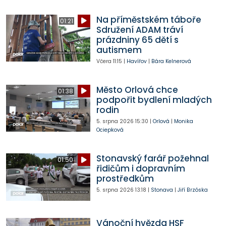
Na příměstském táboře
01:21
Sdružení ADAM tráví
prázdniny 65 dětí s
autismem
Včera
11:15
|
Havířov
|
Bára Kelnerová
Město Orlová chce
01:38
podpořit bydlení mladých
rodin
5. srpna 2026
15:30
|
Orlová
|
Monika
Ociepková
Stonavský farář požehnal
01:50
řidičům i dopravním
prostředkům
5. srpna 2026
13:18
|
Stonava
|
Jiří Brzóska
Vánoční hvězda HSF