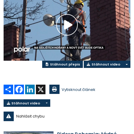
Přehrát
video
Stáhnout přepis
Stáhnout video
Sdílet
Facebook
LinkedIn
X
Vytisknout článek
Stáhnout video
Nahlásit chybu