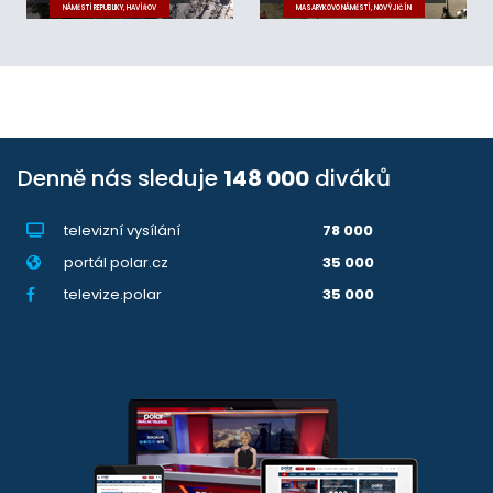
NÁMĚSTÍ REPUBLIKY, HAVÍŘOV
MASARYKOVO NÁMĚSTÍ, NOVÝ JIČÍN
Denně nás sleduje
148 000
diváků
televizní vysílání
78 000
portál polar.cz
35 000
televize.polar
35 000