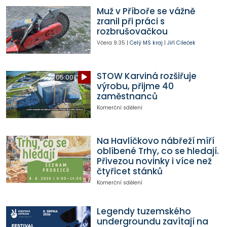
Muž v Příboře se vážně
zranil při práci s
rozbrušovačkou
Včera
9:35
|
Celý MS kraj
|
Jiří Cileček
STOW Karviná rozšiřuje
05:00
výrobu, přijme 40
zaměstnanců
Komerční sdělení
Na Havlíčkovo nábřeží míří
oblíbené Trhy, co se hledají.
Přivezou novinky i více než
čtyřicet stánků
Komerční sdělení
Legendy tuzemského
undergroundu zavítají na