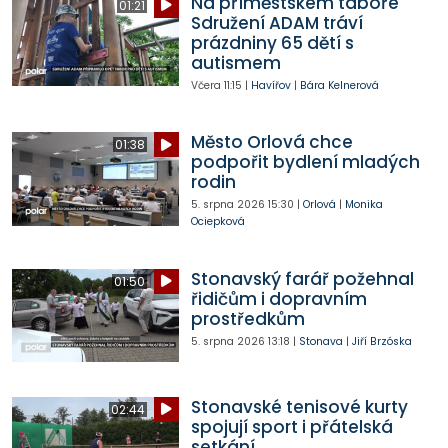
Na příměstském táboře
01:21
Sdružení ADAM tráví
prázdniny 65 dětí s
autismem
Včera
11:15
|
Havířov
|
Bára Kelnerová
Město Orlová chce
01:38
podpořit bydlení mladých
rodin
5. srpna 2026
15:30
|
Orlová
|
Monika
Ociepková
Stonavský farář požehnal
01:50
řidičům i dopravním
prostředkům
5. srpna 2026
13:18
|
Stonava
|
Jiří Brzóska
Stonavské tenisové kurty
02:44
spojují sport i přátelská
setkání