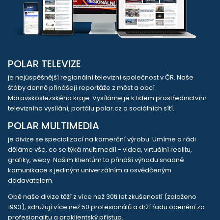
POLAR TELEVIZE
je nejúspěšnější regionální televizní společnost v ČR. Naše
štáby denně přinášejí reportáže z měst a obcí
Moravskoslezského kraje. Vysíláme je k lidem prostřednictvím
televizního vysílání, portálu polar.cz a sociálních sítí.
POLAR MULTIMEDIA
je divize se specializací na komerční výrobu. Umíme a rádi
děláme vše, co se týká multimedií - videa, virtuální realitu,
grafiky, weby. Našim klientům to přináší výhodu snadné
komunikace s jediným univerzálním a osvědčeným
dodavatelem.
Obě naše divize těží z více než 30ti let zkušeností (založeno
1993), sdružují více než 50 profesionálů a drží řadu ocenění za
profesionalitu a proklientský přístup.