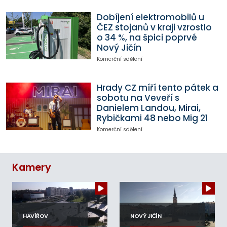
Dobíjení elektromobilů u
ČEZ stojanů v kraji vzrostlo
o 34 %, na špici poprvé
Nový Jičín
Komerční sdělení
Hrady CZ míří tento pátek a
sobotu na Veveří s
Danielem Landou, Mirai,
Rybičkami 48 nebo Mig 21
Komerční sdělení
Kamery
HAVÍŘOV
NOVÝ JIČÍN