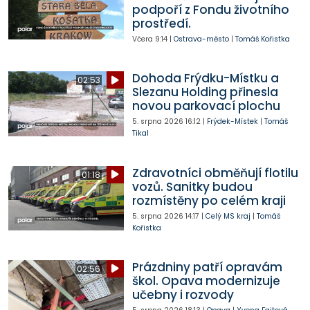
podpoří z Fondu životního
prostředí.
Včera
9:14
|
Ostrava-město
|
Tomáš Kořistka
Dohoda Frýdku-Místku a
02:53
Slezanu Holding přinesla
novou parkovací plochu
5. srpna 2026
16:12
|
Frýdek-Místek
|
Tomáš
Tikal
Zdravotníci obměňují flotilu
01:18
vozů. Sanitky budou
rozmístěny po celém kraji
5. srpna 2026
14:17
|
Celý MS kraj
|
Tomáš
Kořistka
Prázdniny patří opravám
02:56
škol. Opava modernizuje
učebny i rozvody