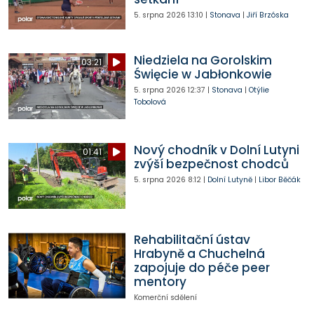
5. srpna 2026
13:10
|
Stonava
|
Jiří Brzóska
Niedziela na Gorolskim
03:21
Święcie w Jabłonkowie
5. srpna 2026
12:37
|
Stonava
|
Otýlie
Tobolová
Nový chodník v Dolní Lutyni
01:41
zvýší bezpečnost chodců
5. srpna 2026
8:12
|
Dolní Lutyně
|
Libor Běčák
Rehabilitační ústav
Hrabyně a Chuchelná
zapojuje do péče peer
mentory
Komerční sdělení