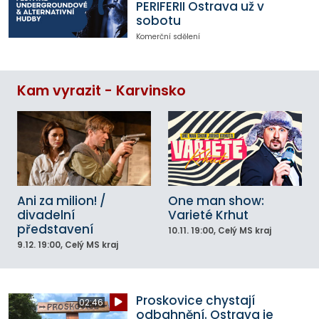
PERIFERII Ostrava už v
sobotu
Komerční sdělení
Kam vyrazit - Karvinsko
Ani za milion! /
One man show:
divadelní
Varieté Krhut
představení
10.11.
19:00
, Celý MS kraj
9.12.
19:00
, Celý MS kraj
Proskovice chystají
02:46
odbahnění. Ostrava je