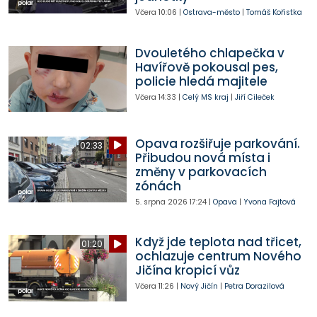
Včera
10:06
|
Ostrava-město
|
Tomáš Kořistka
Dvouletého chlapečka v
Havířově pokousal pes,
policie hledá majitele
Včera
14:33
|
Celý MS kraj
|
Jiří Cileček
Opava rozšiřuje parkování.
02:33
Přibudou nová místa i
změny v parkovacích
zónách
5. srpna 2026
17:24
|
Opava
|
Yvona Fajtová
Když jde teplota nad třicet,
01:20
ochlazuje centrum Nového
Jičína kropicí vůz
Včera
11:26
|
Nový Jičín
|
Petra Dorazilová