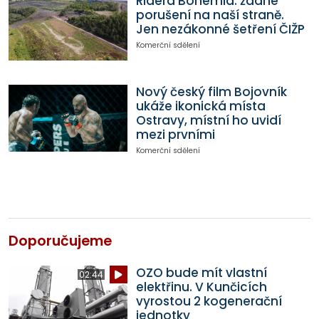
Ridera Bohemia: žádné
porušení na naší straně.
Jen nezákonné šetření ČIŽP
Komerční sdělení
Nový český film Bojovník
ukáže ikonická místa
Ostravy, místní ho uvidí
mezi prvními
Komerční sdělení
Doporučujeme
OZO bude mít vlastní
02:44
elektřinu. V Kunčicích
vyrostou 2 kogenerační
jednotky