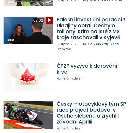
5. srpna 2026
18:13
|
Opava
|
Yvona Fajtová
Falešní investiční poradci z
03:02
Ukrajiny obrali Čechy o
miliony. Kriminalisté z MS
kraje zasahovali v Kyjevě
5. srpna 2026
10:14
|
Celý MS kraj
|
Anna
Břenková
ČPZP vyzývá k darování
krve
Komerční sdělení
Český motocyklový tým SP
race project bodoval v
Oscherslebenu a zrychlil
závodní Aprilii
Komerční sdělení