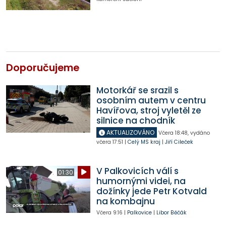
Doporučujeme
Motorkář se srazil s
osobním autem v centru
Havířova, stroj vyletěl ze
silnice na chodník
AKTUALIZOVÁNO
Včera
18:48
,
vydáno
včera
17:51
|
Celý MS kraj
|
Jiří Cileček
V Palkovicích válí s
01:30
humornými videi, na
dožínky jede Petr Kotvald
na kombajnu
Včera
9:16
|
Palkovice
|
Libor Běčák