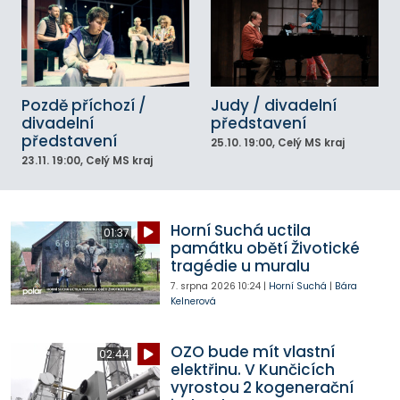
Pozdě příchozí /
Judy / divadelní
divadelní
představení
představení
25.10.
19:00
, Celý MS kraj
23.11.
19:00
, Celý MS kraj
Horní Suchá uctila
01:37
památku obětí Životické
tragédie u muralu
7. srpna 2026
10:24
|
Horní Suchá
|
Bára
Kelnerová
OZO bude mít vlastní
02:44
elektřinu. V Kunčicích
vyrostou 2 kogenerační