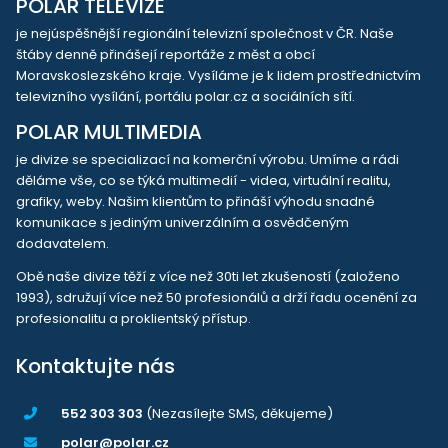
POLAR TELEVIZE
je nejúspěšnější regionální televizní společnost v ČR. Naše
štáby denně přinášejí reportáže z měst a obcí
Moravskoslezského kraje. Vysíláme je k lidem prostřednictvím
televizního vysílání, portálu polar.cz a sociálních sítí.
POLAR MULTIMEDIA
je divize se specializací na komerční výrobu. Umíme a rádi
děláme vše, co se týká multimedií - videa, virtuální realitu,
grafiky, weby. Našim klientům to přináší výhodu snadné
komunikace s jediným univerzálním a osvědčeným
dodavatelem.
Obě naše divize těží z více než 30ti let zkušeností (založeno
1993), sdružují více než 50 profesionálů a drží řadu ocenění za
profesionalitu a proklientský přístup.
Kontaktujte nás
552 303 303
(Nezasílejte SMS, děkujeme)
polar@polar.cz