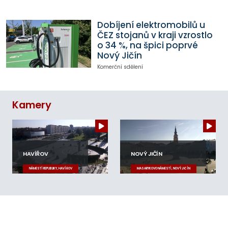
Dobíjení elektromobilů u
ČEZ stojanů v kraji vzrostlo
o 34 %, na špici poprvé
Nový Jičín
Komerční sdělení
Kamery
HAVÍŘOV
NOVÝ JIČÍN
NÁMĚSTÍ REPUBLIKY, HAVÍŘOV
MASARYKOVO NÁMĚSTÍ, NOVÝ JIČÍN