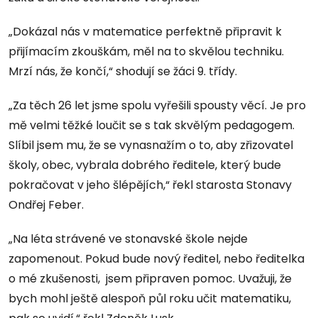
„Dokázal nás v matematice perfektně připravit k
přijímacím zkouškám, měl na to skvělou techniku.
Mrzí nás, že končí,“ shodují se žáci 9. třídy.
„Za těch 26 let jsme spolu vyřešili spousty věcí. Je pro
mě velmi těžké loučit se s tak skvělým pedagogem.
Slíbil jsem mu, že se vynasnažím o to, aby zřizovatel
školy, obec, vybrala dobrého ředitele, který bude
pokračovat v jeho šlépějích,“ řekl starosta Stonavy
Ondřej Feber.
„Na léta strávené ve stonavské škole nejde
zapomenout. Pokud bude nový ředitel, nebo ředitelka
o mé zkušenosti, jsem připraven pomoc. Uvažuji, že
bych mohl ještě alespoň půl roku učit matematiku,