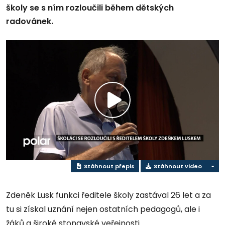
školy se s ním rozloučili během dětských
radovánek.
Přehrát
video
Stáhnout přepis
Stáhnout video
Zdeněk Lusk funkci ředitele školy zastával 26 let a za
tu si získal uznání nejen ostatních pedagogů, ale i
žáků a široké stonavské veřejnosti.