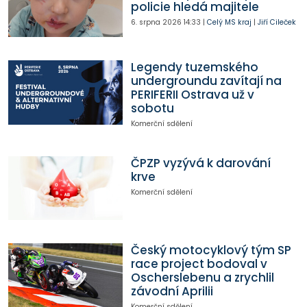
policie hledá majitele
6. srpna 2026
14:33
|
Celý MS kraj
|
Jiří Cileček
Legendy tuzemského
undergroundu zavítají na
PERIFERII Ostrava už v
sobotu
Komerční sdělení
ČPZP vyzývá k darování
krve
Komerční sdělení
Český motocyklový tým SP
race project bodoval v
Oscherslebenu a zrychlil
závodní Aprilii
Komerční sdělení