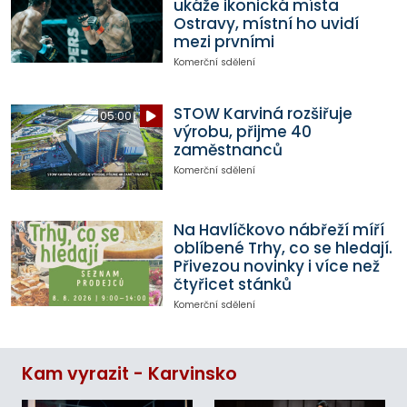
ukáže ikonická místa
Ostravy, místní ho uvidí
mezi prvními
Komerční sdělení
STOW Karviná rozšiřuje
05:00
výrobu, přijme 40
zaměstnanců
Komerční sdělení
Na Havlíčkovo nábřeží míří
oblíbené Trhy, co se hledají.
Přivezou novinky i více než
čtyřicet stánků
Komerční sdělení
Kam vyrazit - Karvinsko