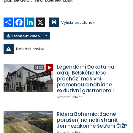
pak se uvidí,“ řekl Zdeněk Lusk.
Sdílet
Facebook
LinkedIn
X
Vytisknout článek
Stáhnout video
Nahlásit chybu
Legendární Dakota na
01:32
okraji Bělského lesa
prochází masivní
proměnou a nabídne
exkluzivní gastronomii
Komerční sdělení
Ridera Bohemia: žádné
porušení na naší straně.
Jen nezákonné šetření ČIŽP
Komerční sdělení