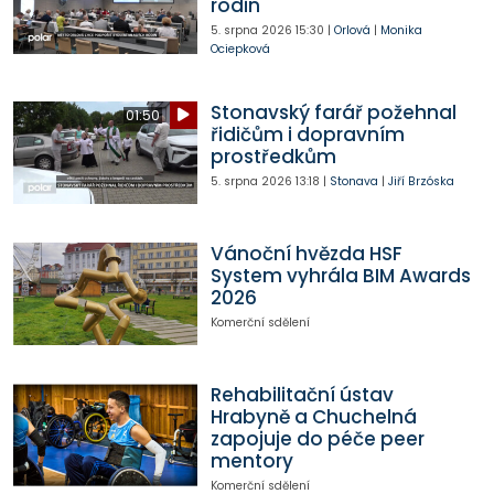
rodin
5. srpna 2026
15:30
|
Orlová
|
Monika
Ociepková
Stonavský farář požehnal
01:50
řidičům i dopravním
prostředkům
5. srpna 2026
13:18
|
Stonava
|
Jiří Brzóska
Vánoční hvězda HSF
System vyhrála BIM Awards
2026
Komerční sdělení
Rehabilitační ústav
Hrabyně a Chuchelná
zapojuje do péče peer
mentory
Komerční sdělení