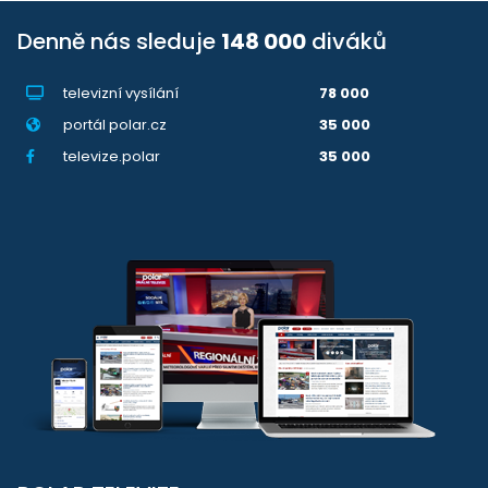
Denně nás sleduje
148 000
diváků
televizní vysílání
78 000
portál polar.cz
35 000
televize.polar
35 000