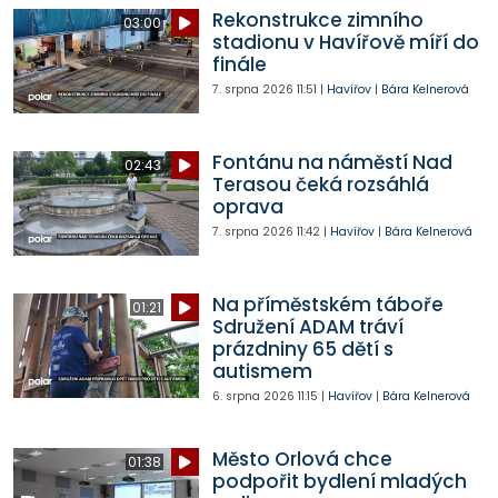
Rekonstrukce zimního
03:00
stadionu v Havířově míří do
finále
7. srpna 2026
11:51
|
Havířov
|
Bára Kelnerová
Fontánu na náměstí Nad
02:43
Terasou čeká rozsáhlá
oprava
7. srpna 2026
11:42
|
Havířov
|
Bára Kelnerová
Na příměstském táboře
01:21
Sdružení ADAM tráví
prázdniny 65 dětí s
autismem
6. srpna 2026
11:15
|
Havířov
|
Bára Kelnerová
Město Orlová chce
01:38
podpořit bydlení mladých