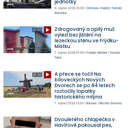
jednotky
6. srpna 2026
10:06
|
Ostrava-město
|
Tomáš
Kořistka
Zdrogovaný a opilý muž
01:20
vylezl bez jištění na
lezeckou stěnu ve Frýdku-
Místku
7. srpna 2026
15:39
|
Frýdek-Místek
|
Tomáš
Tikal
A přece se točí! Na
01:20
bíloveckých Nových
Dvorech se po 84 letech
roztočily lopatky
historického mlýna
7. srpna 2026
13:00
|
Bílovec
|
Michal Slonina
Dvouletého chlapečka v
Havířově pokousal pes,