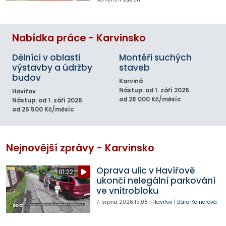
Nabídka práce - Karvinsko
Dělníci v oblasti
Montéři suchých
výstavby a údržby
staveb
budov
Karviná
Nástup: od 1. září 2026
Havířov
od 28 000 Kč/měsíc
Nástup: od 1. září 2026
od 25 500 Kč/měsíc
Nejnovější zprávy - Karvinsko
Oprava ulic v Havířově
01:22
ukončí nelegální parkování
ve vnitrobloku
7. srpna 2026
15:08
|
Havířov
|
Bára Kelnerová