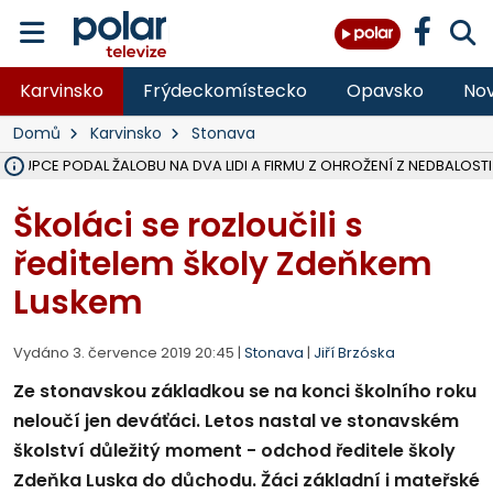
Karvinsko
Frýdeckomístecko
Opavsko
Nov
Domů
Karvinsko
Stonava
NA SLEZSKÉ HARTĚ PŘIBYLO SINIC, VODA MÁ HORŠÍ KVALITU, HYGIENI
NA BÍLOVECKÝCH NOVÝCH DVORECH SE PO 84 LETECH ROZTOČILY L
KARVINSKÉ MOŘE ZÍSKÁ NOVÉ GASTRO ZÁZEMÍ S VYHLÍDKOVOU TER
REKONSTRUKCE MATEŘSKÉ ŠKOLY V CHLEBIČOVĚ MÍŘÍ DO FINÁLE, VÍ
CYKLISTU (74) SRAZIL V BRUNTÁLU KAMION, JE V OHROŽENÍ ŽIVOTA,
POLICIE HLEDÁ PŘÍPADNÉ SVĚDKY, KTEŘÍ POMŮŽOU OBJASNIT PRŮ
MS KRAJ DOKONČIL OPRAVU SILNICE MEZI VRBNEM A HEŘMANOVICEM
SMVAK NABÍZÍ V DOBĚ SUCHA VODU OBCÍM A FIRMÁM, CISTERNY JE
F-M POKRAČUJE V INSTALACI FOTOVOLTAICKÝCH ELEKTRÁREN, REP
SENIOR AKADEMIE V OPAVĚ ZAHÁJILA DALŠÍ BĚH, REPORTÁŽ NA POL
PLANETÁRIUM V OSTRAVĚ CHYSTÁ POZOROVÁNÍ ČÁSTEČNÉHO ZATMĚ
OPRAVA ULIC V HAVÍŘOVĚ UKONČÍ NELEGÁLNÍ PARKOVÁNÍ VE VNI
V HAVÍŘOVĚ SE TĚŽCE ZRANIL MOTORKÁŘ PO SRÁŽCE S AUTEM, INF
TRAGICKÁ SRÁŽKA VLAKU S KAMIONEM V DOLNÍ LUTYNI Z LEDNA 
STÁTNÍ ZÁSTUPCE PODAL ŽALOBU NA DVA LIDI A FIRMU Z OHROŽ
Školáci se rozloučili s
ředitelem školy Zdeňkem
Luskem
Vydáno 3. července 2019 20:45 |
Stonava
|
Jiří Brzóska
Ze stonavskou základkou se na konci školního roku
neloučí jen deváťáci. Letos nastal ve stonavském
školství důležitý moment - odchod ředitele školy
Zdeňka Luska do důchodu. Žáci základní i mateřské