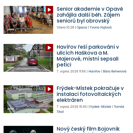
Senior akademie v Opavě
02:50
zahájila další běh. Zájem
seniorů byl obrovský
Včera
10:28
|
Opava
|
Yvona Fajtová
Havířov řeší parkování v
02:38
ulicích Haškova a M.
Majerové, místní sepsali
petici
7. srpna 2026
11:56
|
Havířov
|
Bára Kelnerová
Frýdek-Místek pokračuje v
02:53
instalaci fotovoltaických
elektráren
7. srpna 2026
15:43
|
Frýdek-Místek
|
Tomáš
Tikal
Nový český film Bojovník