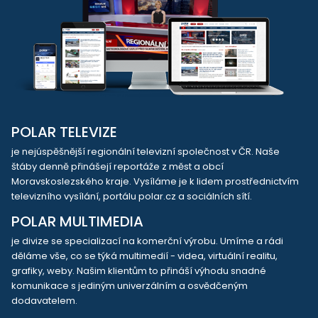
POLAR TELEVIZE
je nejúspěšnější regionální televizní společnost v ČR. Naše
štáby denně přinášejí reportáže z měst a obcí
Moravskoslezského kraje. Vysíláme je k lidem prostřednictvím
televizního vysílání, portálu polar.cz a sociálních sítí.
POLAR MULTIMEDIA
je divize se specializací na komerční výrobu. Umíme a rádi
děláme vše, co se týká multimedií - videa, virtuální realitu,
grafiky, weby. Našim klientům to přináší výhodu snadné
komunikace s jediným univerzálním a osvědčeným
dodavatelem.