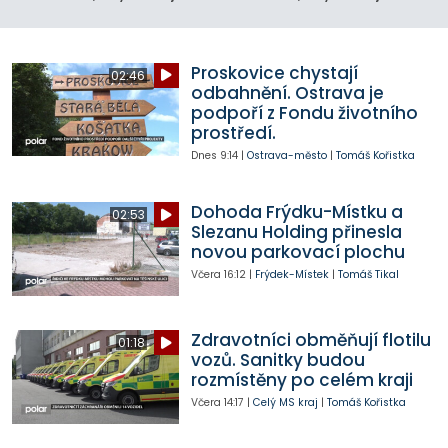
Proskovice chystají
02:46
odbahnění. Ostrava je
podpoří z Fondu životního
prostředí.
Dnes
9:14
|
Ostrava-město
|
Tomáš Kořistka
Dohoda Frýdku-Místku a
02:53
Slezanu Holding přinesla
novou parkovací plochu
Včera
16:12
|
Frýdek-Místek
|
Tomáš Tikal
Zdravotníci obměňují flotilu
01:18
vozů. Sanitky budou
rozmístěny po celém kraji
Včera
14:17
|
Celý MS kraj
|
Tomáš Kořistka