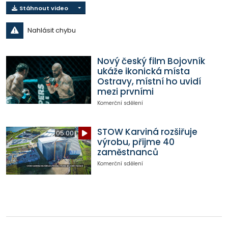
Stáhnout video
Nahlásit chybu
Nový český film Bojovník
ukáže ikonická místa
Ostravy, místní ho uvidí
mezi prvními
Komerční sdělení
STOW Karviná rozšiřuje
05:00
výrobu, přijme 40
zaměstnanců
Komerční sdělení