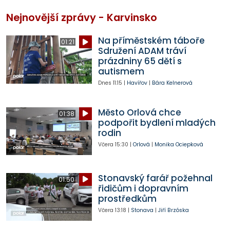
Nejnovější zprávy - Karvinsko
Na příměstském táboře
01:21
Sdružení ADAM tráví
prázdniny 65 dětí s
autismem
Dnes
11:15
|
Havířov
|
Bára Kelnerová
Město Orlová chce
01:38
podpořit bydlení mladých
rodin
Včera
15:30
|
Orlová
|
Monika Ociepková
Stonavský farář požehnal
01:50
řidičům i dopravním
prostředkům
Včera
13:18
|
Stonava
|
Jiří Brzóska