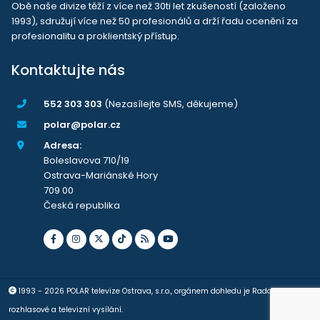
Obě naše divize těží z více než 30ti let zkušeností (založeno
1993), sdružují více než 50 profesionálů a drží řadu ocenění za
profesionalitu a proklientský přístup.
Kontaktujte nás
552 303 303
(Nezasílejte SMS, děkujeme)
polar@polar.cz
Adresa:
Boleslavova 710/19
Ostrava-Mariánské Hory
709 00
Česká republika
1993 - 2026 POLAR televize Ostrava, s.r.o., orgánem dohledu je Rada pro
rozhlasové a televizní vysílání.