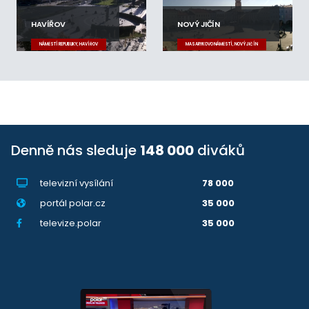
HAVÍŘOV
NOVÝ JIČÍN
NÁMĚSTÍ REPUBLIKY, HAVÍŘOV
MASARYKOVO NÁMĚSTÍ, NOVÝ JIČÍN
Denně nás sleduje
148 000
diváků
televizní vysílání
78 000
portál polar.cz
35 000
televize.polar
35 000