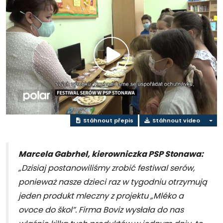
Přehrát
video
Stáhnout přepis
Stáhnout video
Marcela Gabrhel, kierowniczka PSP Stonawa:
„Dzisiaj postanowiliśmy zrobić festiwal serów,
ponieważ nasze dzieci raz w tygodniu otrzymują
jeden produkt mleczny z projektu „Mléko a
ovoce do škol”. Firma Boviz wysłała do nas