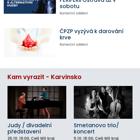
PERIFERII Ostrava už v
sobotu
Komerční sdělení
ČPZP vyzývá k darování
krve
Komerční sdělení
Kam vyrazit - Karvinsko
Judy / divadelní
Smetanovo trio/
představení
koncert
25.10.
19:00
, Celý MS kraj
5.10.
18:00
, Celý MS kraj