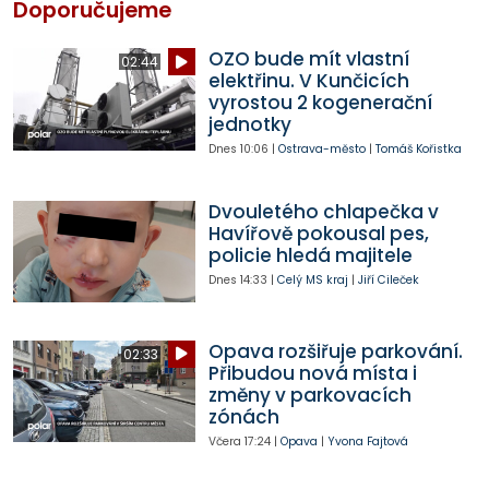
Doporučujeme
OZO bude mít vlastní
02:44
elektřinu. V Kunčicích
vyrostou 2 kogenerační
jednotky
Dnes
10:06
|
Ostrava-město
|
Tomáš Kořistka
Dvouletého chlapečka v
Havířově pokousal pes,
policie hledá majitele
Dnes
14:33
|
Celý MS kraj
|
Jiří Cileček
Opava rozšiřuje parkování.
02:33
Přibudou nová místa i
změny v parkovacích
zónách
Včera
17:24
|
Opava
|
Yvona Fajtová