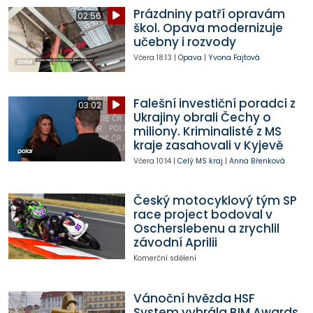
Prázdniny patří opravám
02:56
škol. Opava modernizuje
učebny i rozvody
Včera
18:13
|
Opava
|
Yvona Fajtová
Falešní investiční poradci z
03:02
Ukrajiny obrali Čechy o
miliony. Kriminalisté z MS
kraje zasahovali v Kyjevě
Včera
10:14
|
Celý MS kraj
|
Anna Břenková
Český motocyklový tým SP
race project bodoval v
Oscherslebenu a zrychlil
závodní Aprilii
Komerční sdělení
Vánoční hvězda HSF
System vyhrála BIM Awards