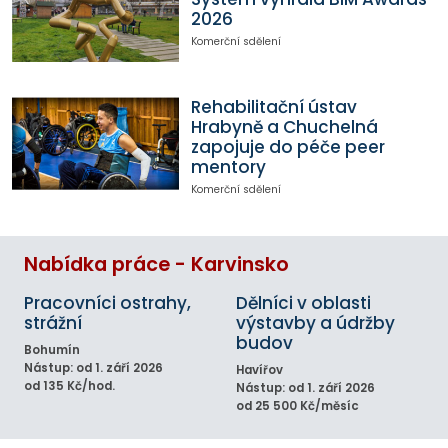
2026
Komerční sdělení
Rehabilitační ústav
Hrabyně a Chuchelná
zapojuje do péče peer
mentory
Komerční sdělení
Nabídka práce - Karvinsko
Pracovníci ostrahy,
Dělníci v oblasti
strážní
výstavby a údržby
budov
Bohumín
Nástup: od 1. září 2026
Havířov
od 135 Kč/hod.
Nástup: od 1. září 2026
od 25 500 Kč/měsíc