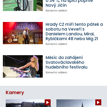
o 34 %, na špici poprvé
Nový Jičín
Komerční sdělení
Hrady CZ míří tento pátek a
sobotu na Veveří s
Danielem Landou, Mirai,
Rybičkami 48 nebo Mig 21
Komerční sdělení
Měsíc do zahájení
Svatováclavského
hudebního festivalu
Komerční sdělení
Kamery