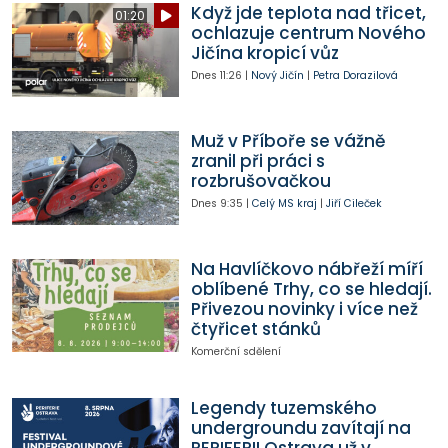
Když jde teplota nad třicet,
01:20
ochlazuje centrum Nového
Jičína kropicí vůz
Dnes
11:26
|
Nový Jičín
|
Petra Dorazilová
Muž v Příboře se vážně
zranil při práci s
rozbrušovačkou
Dnes
9:35
|
Celý MS kraj
|
Jiří Cileček
Na Havlíčkovo nábřeží míří
oblíbené Trhy, co se hledají.
Přivezou novinky i více než
čtyřicet stánků
Komerční sdělení
Legendy tuzemského
undergroundu zavítají na