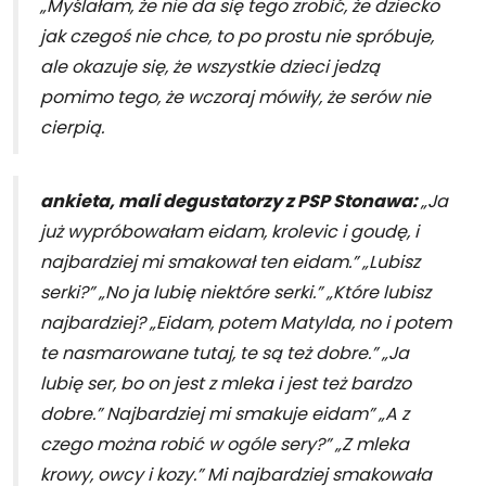
„Myślałam, że nie da się tego zrobić, że dziecko
jak czegoś nie chce, to po prostu nie spróbuje,
ale okazuje się, że wszystkie dzieci jedzą
pomimo tego, że wczoraj mówiły, że serów nie
cierpią.
ankieta, mali degustatorzy z PSP Stonawa:
„Ja
już wypróbowałam eidam, krolevic i goudę, i
najbardziej mi smakował ten eidam.” „Lubisz
serki?” „No ja lubię niektóre serki.” „Które lubisz
najbardziej? „Eidam, potem Matylda, no i potem
te nasmarowane tutaj, te są też dobre.” „Ja
lubię ser, bo on jest z mleka i jest też bardzo
dobre.” Najbardziej mi smakuje eidam” „A z
czego można robić w ogóle sery?” „Z mleka
krowy, owcy i kozy.” Mi najbardziej smakowała