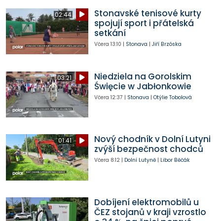
Stonavské tenisové kurty
02:44
spojují sport i přátelská
setkání
Včera
13:10
|
Stonava
|
Jiří Brzóska
Niedziela na Gorolskim
03:21
Święcie w Jabłonkowie
Včera
12:37
|
Stonava
|
Otýlie Tobolová
Nový chodník v Dolní Lutyni
01:41
zvýší bezpečnost chodců
Včera
8:12
|
Dolní Lutyně
|
Libor Běčák
Dobíjení elektromobilů u
ČEZ stojanů v kraji vzrostlo