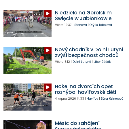
Niedziela na Gorolskim
03:21
Święcie w Jabłonkowie
Včera
12:37
|
Stonava
|
Otýlie Tobolová
Nový chodník v Dolní Lutyni
01:41
zvýší bezpečnost chodců
Včera
8:12
|
Dolní Lutyně
|
Libor Běčák
Hokej na dvorcích opět
01:21
rozhýbal havířovské děti
4. srpna 2026
14:33
|
Havířov
|
Bára Kelnerová
Měsíc do zahájení
Svatováclavského