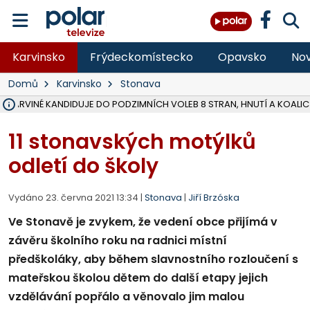
Karvinsko
Frýdeckomístecko
Opavsko
Nov
Domů
Karvinsko
Stonava
V KARVINÉ KANDIDUJE DO PODZIMNÍCH VOLEB 8 STRAN, HNUTÍ A KOALIC
ŠEST JEDNOTEK HASIČŮ ZASAHOVALO U POŽÁRU STRNIŠTĚ VE VĚT
HOŘELO NA DVOU HEKTARECH A ZNIČENO BYLO 35 BALÍKŮ SLÁMY, I
KARVINÁ ZNÁ BUDOUCÍ PODOBU AREÁLU LODIČKY V PARKU BOŽEN
MORAVSKOSLEZŠTÍ POLICISTÉ ODHALILI MEZINÁRODNÍ GANG PODVO
LÁKALI LIDI NA ZISKY Z KRYPTOMĚN, INFO A VIDEO NA POLAR.CZ
MINISTESTVO ŽIVOTNÍHO PROSTŘEDÍ PŘEVZALO VYŠETŘOVÁNÍ KAU
A ROZHODLO, ŽE VINÍK ZA ŠKODY PO ZAVEZENÍ TUNAMI ODPADU NE
EVROPSKÝ ŽALOBCE V OSTRAVĚ ŽALUJE 5 LIDÍ A FIRMU ZA PODVODY 
SLEZSKÁ OSTRAVA PŘIPRAVUJE PROJEKTOVOU DOKUMENTACI PRO 
FRÝDEK-MÍSTEK DOKONČIL STAVBU VOLNOČASOVÉHO AREÁLU NA RIVI
HNUTÍ ANO V HAVÍŘOVĚ NEZAŘADÍ HEJTMANA JOSEFA BĚLICU NA V
VĚRA PALKOVSKÁ UŽ NEBUDE KANDIDOVAT NA PRIMÁTORKU TŘINCE,
FOTBALISTA LAURI LAINE SE VRACÍ Z BANÍKU OSTRAVA NA PŮL ROK
F-M DOKONČIL PRVNÍ STUPEŇ PROJEKTOVÉ DOKUMENTACE DO
11 stonavských motýlků
odletí do školy
Vydáno 23. června 2021 13:34 |
Stonava
|
Jiří Brzóska
Ve Stonavě je zvykem, že vedení obce přijímá v
závěru školního roku na radnici místní
předškoláky, aby během slavnostního rozloučení s
mateřskou školou dětem do další etapy jejich
vzdělávání popřálo a věnovalo jim malou