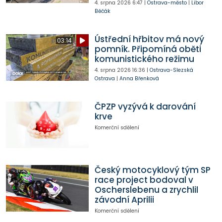
4. srpna 2026
6:47
|
Ostrava-město
|
Libor
Běčák
Ústřední hřbitov má nový
03:14
pomník. Připomíná oběti
komunistického režimu
4. srpna 2026
16:36
|
Ostrava-Slezská
Ostrava
|
Anna Břenková
ČPZP vyzývá k darování
krve
Komerční sdělení
Český motocyklový tým SP
race project bodoval v
Oscherslebenu a zrychlil
závodní Aprilii
Komerční sdělení