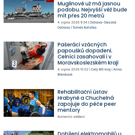
Muglinově už má jasnou
podobu. Nejvyšší věž bude
mít přes 20 metrů
4. srpna 2026
8:34
|
Ostrava-Slezská
Ostrava
|
Tomáš Kořistka
Pašeráci vzácných
papoušků dopadeni.
Celníci zasahovali i v
Moravskoslezském kraji
4. srpna 2026
15:02
|
Celý MS kraj
|
Anna
Břenková
Rehabilitační ústav
Hrabyně a Chuchelná
zapojuje do péče peer
mentory
Komerční sdělení
Dobíjení elektromobilů u