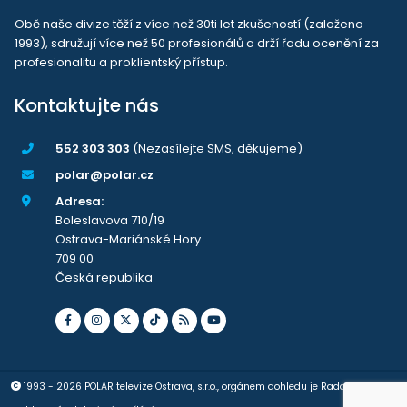
Obě naše divize těží z více než 30ti let zkušeností (založeno
1993), sdružují více než 50 profesionálů a drží řadu ocenění za
profesionalitu a proklientský přístup.
Kontaktujte nás
552 303 303
(Nezasílejte SMS, děkujeme)
polar@polar.cz
Adresa:
Boleslavova 710/19
Ostrava-Mariánské Hory
709 00
Česká republika
1993 - 2026 POLAR televize Ostrava, s.r.o., orgánem dohledu je Rada pro