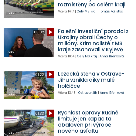
rozmístěny po celém kraji
Včera
14:17
|
Celý MS kraj
|
Tomáš Kořistka
Falešní investiční poradci z
03:02
Ukrajiny obrali Čechy o
miliony. Kriminalisté z MS
kraje zasahovali v Kyjevě
Včera
10:14
|
Celý MS kraj
|
Anna Břenková
Lezecká stěna v Ostravě-
01:22
Jihu vznikla díky malé
holčičce
Včera
13:48
|
Ostrava-Jih
|
Anna Břenková
Rychlost opravy Rudné
01:33
limituje jen kapacita
obaloven při výrobě
nového asfaltu