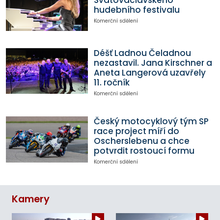
hudebního festivalu
Komerční sdělení
Déšť Ladnou Čeladnou
nezastavil. Jana Kirschner a
Aneta Langerová uzavřely
11. ročník
Komerční sdělení
Český motocyklový tým SP
race project míří do
Oscherslebenu a chce
potvrdit rostoucí formu
Komerční sdělení
Kamery