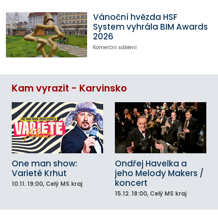
Vánoční hvězda HSF
System vyhrála BIM Awards
2026
Komerční sdělení
Kam vyrazit - Karvinsko
One man show:
Ondřej Havelka a
Varieté Krhut
jeho Melody Makers /
koncert
10.11.
19:00
, Celý MS kraj
15.12.
18:00
, Celý MS kraj