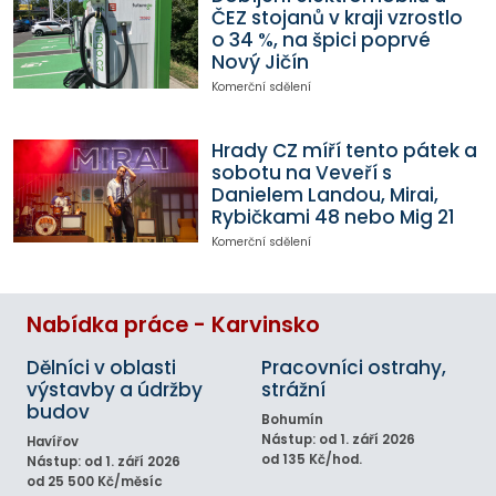
ČEZ stojanů v kraji vzrostlo
o 34 %, na špici poprvé
Nový Jičín
Komerční sdělení
Hrady CZ míří tento pátek a
sobotu na Veveří s
Danielem Landou, Mirai,
Rybičkami 48 nebo Mig 21
Komerční sdělení
Nabídka práce - Karvinsko
Dělníci v oblasti
Pracovníci ostrahy,
výstavby a údržby
strážní
budov
Bohumín
Nástup: od 1. září 2026
Havířov
od 135 Kč/hod.
Nástup: od 1. září 2026
od 25 500 Kč/měsíc