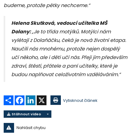
budeme, protože pětky nechceme.“
Helena Skutková, vedoucí učitelka MŠ
Dolany:
„Je to třída motýlků. Motýlci nám
vylétají z Dolaňáčku, čeká je nová životní etapa.
Naučili nás mnohému, protože nejen dospělý
učí někoho, ale i děti učí nás. Přeji jim především
zdraví, štěstí, přátele a paní učitelky, které je
budou naplňovat celoživotním vzděláváním.“
Sdílet
Facebook
LinkedIn
X
Vytisknout článek
Stáhnout video
Nahlásit chybu