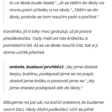
to ve škole bude hezké.“ „Já se těším do školy na
novou paní učitelku a na úkoly.“ „Těším se do
školy, protože se tam naučím psát a počítat.“
Karolínko, já ti taky moc gratuluji, už jsi pravá
předškolačka. Tady máš od nás knížečku a
památeční list. Až se ve škole naučíš číst, tak si ji
doma určitě přečteš.
anketa, budoucí prvňáčci:
„My jsme dostali
šerpu, bublinu, podepsali jsme se na papír,
dostali jsme knížku a pasovali jsme se.“ „My
jsme dneska podepsali slib do školy.“
Slibujeme na psí uši, na kočičí svědomí, že budeme
vzorní žáci, nikdy žádní poškoláci. Učit se pilně