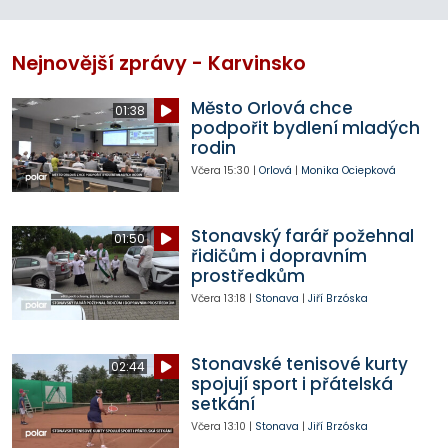
Nejnovější zprávy - Karvinsko
Město Orlová chce
01:38
podpořit bydlení mladých
rodin
Včera
15:30
|
Orlová
|
Monika Ociepková
Stonavský farář požehnal
01:50
řidičům i dopravním
prostředkům
Včera
13:18
|
Stonava
|
Jiří Brzóska
Stonavské tenisové kurty
02:44
spojují sport i přátelská
setkání
Včera
13:10
|
Stonava
|
Jiří Brzóska