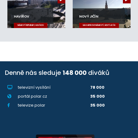
HAVÍŘOV
NOVÝ JIČÍN
NÁMĚSTÍ REPUBLIKY, HAVÍŘOV
MASARYKOVO NÁMĚSTÍ, NOVÝ JIČÍN
Denně nás sleduje
148 000
diváků
televizní vysílání
78 000
portál polar.cz
35 000
televize.polar
35 000