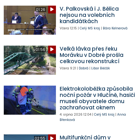
V. Palkovská i J. Bělica
01:26
nejsou na volebních
kandidátkách
Včera
12:15
|
Celý MS kraj
|
Bára Kelnerová
Velká lávka přes řeku
01:56
Morávku v Dobré prošla
celkovou rekonstrukcí
Včera
9:21
|
Dobrá
|
Libor Běčák
Elektrokoloběžka způsobila
noční požár v Hlučíně, hasiči
museli obyvatele domu
zachraňovat oknem
4. srpna 2026
12:04
|
Celý MS kraj
|
Anna
Břenková
Multifunkční dům v
02:55