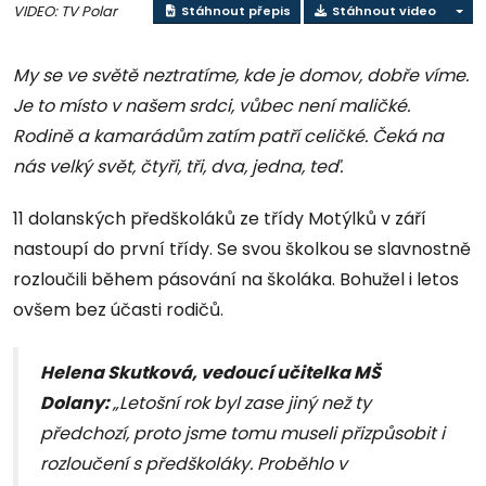
VIDEO: TV Polar
Stáhnout přepis
Stáhnout video
My se ve světě neztratíme, kde je domov, dobře víme.
Je to místo v našem srdci, vůbec není maličké.
Rodině a kamarádům zatím patří celičké. Čeká na
nás velký svět, čtyři, tři, dva, jedna, teď.
11 dolanských předškoláků ze třídy Motýlků v září
nastoupí do první třídy. Se svou školkou se slavnostně
rozloučili během pásování na školáka. Bohužel i letos
ovšem bez účasti rodičů.
Helena Skutková, vedoucí učitelka MŠ
Dolany:
„Letošní rok byl zase jiný než ty
předchozí, proto jsme tomu museli přizpůsobit i
rozloučení s předškoláky. Proběhlo v