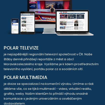
POLAR TELEVIZE
je nejúspěšnější regionální televizní společnost v ČR. Naše
štáby denně přinášejí reportáže z měst a obcí
Moravskoslezského kraje. Vysíláme je k lidem prostřednictvím
televizního vysílání, portálu polar.cz a sociálních sítí.
POLAR MULTIMEDIA
je divize se specializací na komerční výrobu. Umíme a rádi
děláme vše, co se týká multimedií - videa, virtuální realitu,
grafiky, weby. Našim klientům to přináší výhodu snadné
komunikace s jediným univerzálním a osvědčeným
dodavatelem.