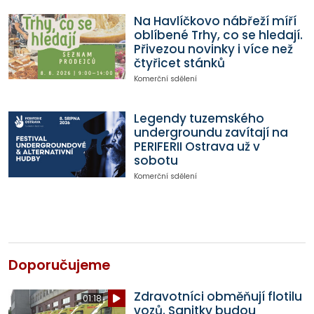
Na Havlíčkovo nábřeží míří
oblíbené Trhy, co se hledají.
Přivezou novinky i více než
čtyřicet stánků
Komerční sdělení
Legendy tuzemského
undergroundu zavítají na
PERIFERII Ostrava už v
sobotu
Komerční sdělení
Doporučujeme
Zdravotníci obměňují flotilu
01:18
vozů. Sanitky budou