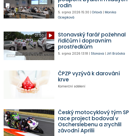
rodin
5. srpna 2026
15:30
|
Orlová
|
Monika
Ociepková
Stonavský farář požehnal
01:50
řidičům i dopravním
prostředkům
5. srpna 2026
13:18
|
Stonava
|
Jiří Brzóska
ČPZP vyzývá k darování
krve
Komerční sdělení
Český motocyklový tým SP
race project bodoval v
Oscherslebenu a zrychlil
závodní Aprilii