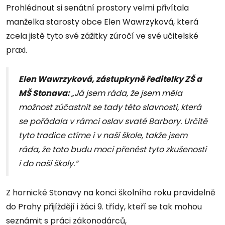
Prohlédnout si senátní prostory velmi přivítala
manželka starosty obce Elen Wawrzyková, která
zcela jistě tyto své zážitky zúročí ve své učitelské
praxi.
Elen Wawrzyková, zástupkyně ředitelky ZŠ a
MŠ Stonava:
„Já jsem ráda, že jsem měla
možnost zúčastnit se tady této slavnosti, která
se pořádala v rámci oslav svaté Barbory. Určitě
tyto tradice ctíme i v naší škole, takže jsem
ráda, že toto budu moci přenést tyto zkušenosti
i do naší školy.“
Z hornické Stonavy na konci školního roku pravidelně
do Prahy přijíždějí i žáci 9. třídy, kteří se tak mohou
seznámit s práci zákonodárců,