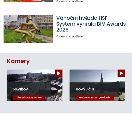
Komerční sdělení
Vánoční hvězda HSF
System vyhrála BIM Awards
2026
Komerční sdělení
Kamery
HAVÍŘOV
NOVÝ JIČÍN
NÁMĚSTÍ REPUBLIKY, HAVÍŘOV
MASARYKOVO NÁMĚSTÍ, NOVÝ JIČÍN