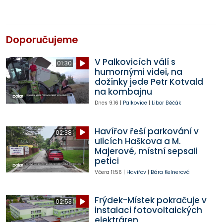
Doporučujeme
V Palkovicích válí s
01:30
humornými videi, na
dožínky jede Petr Kotvald
na kombajnu
Dnes
9:16
|
Palkovice
|
Libor Běčák
Havířov řeší parkování v
02:38
ulicích Haškova a M.
Majerové, místní sepsali
petici
Včera
11:56
|
Havířov
|
Bára Kelnerová
Frýdek-Místek pokračuje v
02:53
instalaci fotovoltaických
elektráren