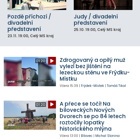
Pozdě příchozí /
Judy / divadelní
divadelní
představení
představení
25.10.
19:00
, Celý MS kraj
23.11.
19:00
, Celý MS kraj
Zdrogovaný a opilý muž
01:20
vylezl bez jištění na
lezeckou stěnu ve Frýdku-
Místku
Včera
15:39
|
Frýdek-Místek
|
Tomáš Tikal
A přece se točí! Na
01:20
bíloveckých Nových
Dvorech se po 84 letech
roztočily lopatky
historického mlýna
Včera
13:00
|
Bílovec
|
Michal Slonina