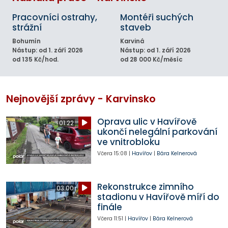
Pracovníci ostrahy,
Montéři suchých
strážní
staveb
Bohumín
Karviná
Nástup: od 1. září 2026
Nástup: od 1. září 2026
od 135 Kč/hod.
od 28 000 Kč/měsíc
Nejnovější zprávy - Karvinsko
Oprava ulic v Havířově
01:22
ukončí nelegální parkování
ve vnitrobloku
Včera
15:08
|
Havířov
|
Bára Kelnerová
Rekonstrukce zimního
03:00
stadionu v Havířově míří do
finále
Včera
11:51
|
Havířov
|
Bára Kelnerová