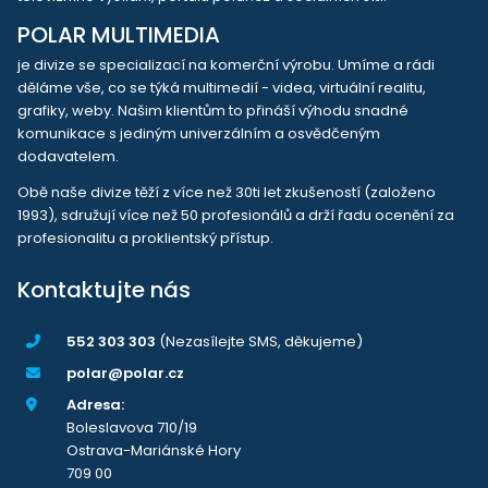
POLAR MULTIMEDIA
je divize se specializací na komerční výrobu. Umíme a rádi
děláme vše, co se týká multimedií - videa, virtuální realitu,
grafiky, weby. Našim klientům to přináší výhodu snadné
komunikace s jediným univerzálním a osvědčeným
dodavatelem.
Obě naše divize těží z více než 30ti let zkušeností (založeno
1993), sdružují více než 50 profesionálů a drží řadu ocenění za
profesionalitu a proklientský přístup.
Kontaktujte nás
552 303 303
(Nezasílejte SMS, děkujeme)
polar@polar.cz
Adresa:
Boleslavova 710/19
Ostrava-Mariánské Hory
709 00