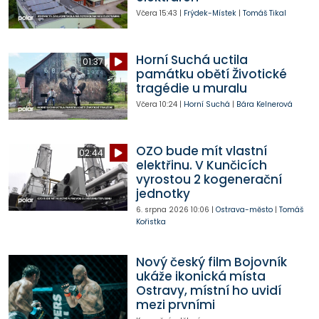
Včera
15:43
|
Frýdek-Místek
|
Tomáš Tikal
Horní Suchá uctila
01:37
památku obětí Životické
tragédie u muralu
Včera
10:24
|
Horní Suchá
|
Bára Kelnerová
OZO bude mít vlastní
02:44
elektřinu. V Kunčicích
vyrostou 2 kogenerační
jednotky
6. srpna 2026
10:06
|
Ostrava-město
|
Tomáš
Kořistka
Nový český film Bojovník
ukáže ikonická místa
Ostravy, místní ho uvidí
mezi prvními