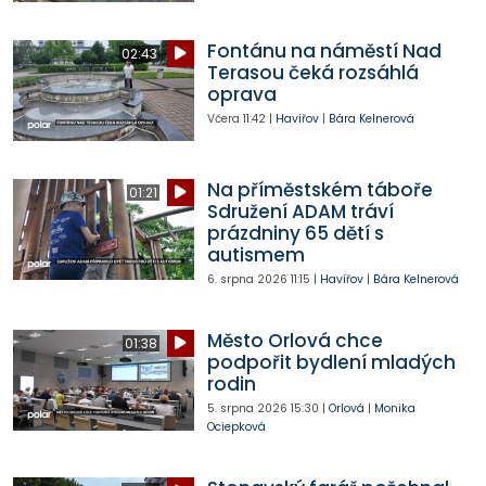
Fontánu na náměstí Nad
02:43
Terasou čeká rozsáhlá
oprava
Včera
11:42
|
Havířov
|
Bára Kelnerová
Na příměstském táboře
01:21
Sdružení ADAM tráví
prázdniny 65 dětí s
autismem
6. srpna 2026
11:15
|
Havířov
|
Bára Kelnerová
Město Orlová chce
01:38
podpořit bydlení mladých
rodin
5. srpna 2026
15:30
|
Orlová
|
Monika
Ociepková