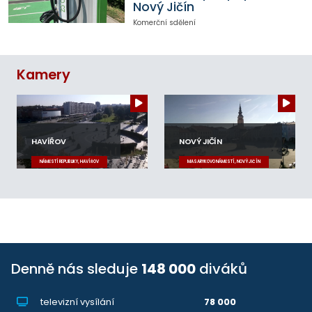
Nový Jičín
Komerční sdělení
Kamery
HAVÍŘOV
NOVÝ JIČÍN
NÁMĚSTÍ REPUBLIKY, HAVÍŘOV
MASARYKOVO NÁMĚSTÍ, NOVÝ JIČÍN
Denně nás sleduje
148 000
diváků
televizní vysílání
78 000