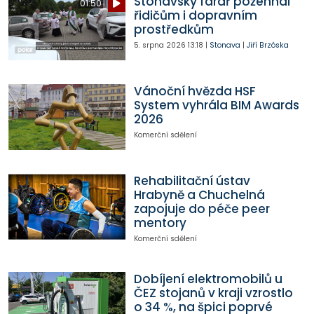
Stonavský farář požehnal
01:50
řidičům i dopravním
prostředkům
5. srpna 2026
13:18
|
Stonava
|
Jiří Brzóska
Vánoční hvězda HSF
System vyhrála BIM Awards
2026
Komerční sdělení
Rehabilitační ústav
Hrabyně a Chuchelná
zapojuje do péče peer
mentory
Komerční sdělení
Dobíjení elektromobilů u
ČEZ stojanů v kraji vzrostlo
o 34 %, na špici poprvé