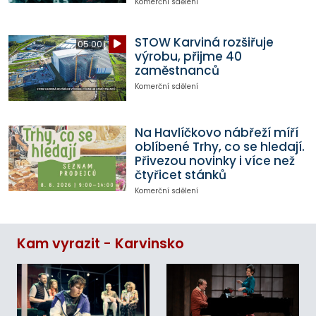
Komerční sdělení
STOW Karviná rozšiřuje
05:00
výrobu, přijme 40
zaměstnanců
Komerční sdělení
Na Havlíčkovo nábřeží míří
oblíbené Trhy, co se hledají.
Přivezou novinky i více než
čtyřicet stánků
Komerční sdělení
Kam vyrazit - Karvinsko