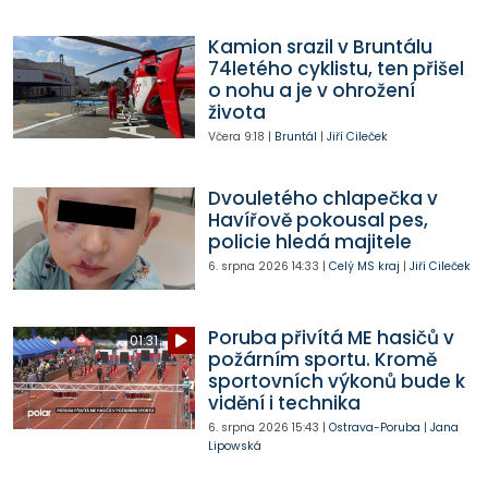
Kamion srazil v Bruntálu
74letého cyklistu, ten přišel
o nohu a je v ohrožení
života
Včera
9:18
|
Bruntál
|
Jiří Cileček
Dvouletého chlapečka v
Havířově pokousal pes,
policie hledá majitele
6. srpna 2026
14:33
|
Celý MS kraj
|
Jiří Cileček
Poruba přivítá ME hasičů v
01:31
požárním sportu. Kromě
sportovních výkonů bude k
vidění i technika
6. srpna 2026
15:43
|
Ostrava-Poruba
|
Jana
Lipowská