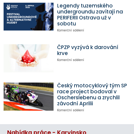
Legendy tuzemského
undergroundu zavítají na
PERIFERII Ostrava už v
sobotu
Komerční sdělení
ČPZP vyzývá k darování
krve
Komerční sdělení
Český motocyklový tým SP
race project bodoval v
Oscherslebenu a zrychlil
závodní Aprilii
Komerční sdělení
Nabídka práce - Karvinsko