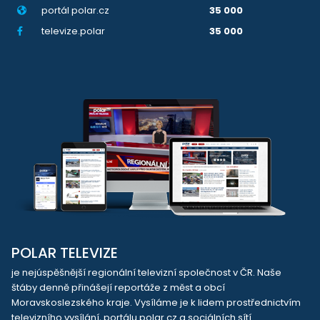
portál polar.cz
35 000
televize.polar
35 000
POLAR TELEVIZE
je nejúspěšnější regionální televizní společnost v ČR. Naše
štáby denně přinášejí reportáže z měst a obcí
Moravskoslezského kraje. Vysíláme je k lidem prostřednictvím
televizního vysílání, portálu polar.cz a sociálních sítí.