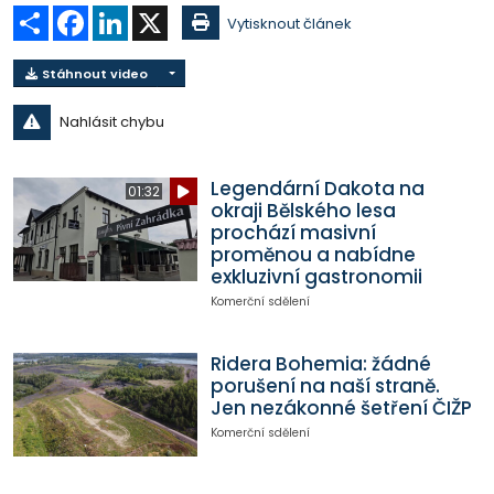
Sdílet
Facebook
LinkedIn
X
Vytisknout článek
Stáhnout video
Nahlásit chybu
Legendární Dakota na
01:32
okraji Bělského lesa
prochází masivní
proměnou a nabídne
exkluzivní gastronomii
Komerční sdělení
Ridera Bohemia: žádné
porušení na naší straně.
Jen nezákonné šetření ČIŽP
Komerční sdělení