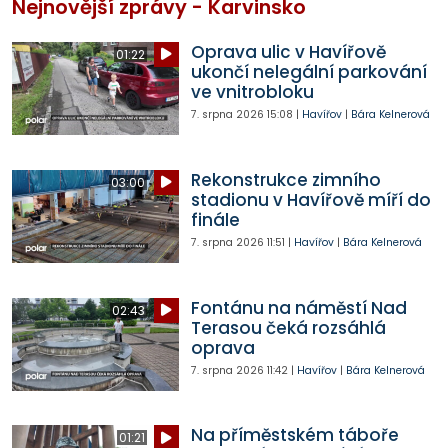
Nejnovější zprávy - Karvinsko
Oprava ulic v Havířově
01:22
ukončí nelegální parkování
ve vnitrobloku
7. srpna 2026
15:08
|
Havířov
|
Bára Kelnerová
Rekonstrukce zimního
03:00
stadionu v Havířově míří do
finále
7. srpna 2026
11:51
|
Havířov
|
Bára Kelnerová
Fontánu na náměstí Nad
02:43
Terasou čeká rozsáhlá
oprava
7. srpna 2026
11:42
|
Havířov
|
Bára Kelnerová
Na příměstském táboře
01:21