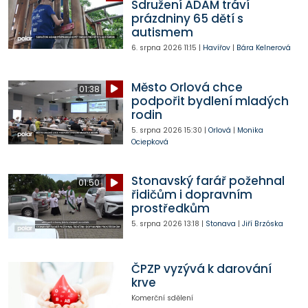
Sdružení ADAM tráví
prázdniny 65 dětí s
autismem
6. srpna 2026
11:15
|
Havířov
|
Bára Kelnerová
Město Orlová chce
01:38
podpořit bydlení mladých
rodin
5. srpna 2026
15:30
|
Orlová
|
Monika
Ociepková
Stonavský farář požehnal
01:50
řidičům i dopravním
prostředkům
5. srpna 2026
13:18
|
Stonava
|
Jiří Brzóska
ČPZP vyzývá k darování
krve
Komerční sdělení