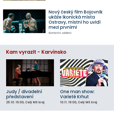
Nový český film Bojovník
ukáže ikonická místa
Ostravy, místní ho uvidí
mezi prvními
Komerční sdělení
Kam vyrazit - Karvinsko
Judy / divadelní
One man show:
představení
Varieté Krhut
25.10.
19:00
, Celý MS kraj
10.11.
19:00
, Celý MS kraj