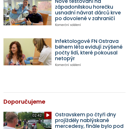
Nové testování na
západonilskou horečku
usnadní návrat dárců krve
po dovolené v zahraničí
Komerční sdělení
Infektologové FN Ostrava
během léta evidují zvýšené
počty lidí, které pokousal
netopýr
Komerční sdělení
Doporučujeme
Ostravskem po čtyři dny
02:42
projížděly nablýskané
mercedesy, finále bylo pod