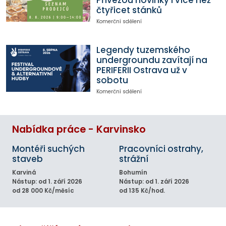
čtyřicet stánků
Komerční sdělení
Legendy tuzemského
undergroundu zavítají na
PERIFERII Ostrava už v
sobotu
Komerční sdělení
Nabídka práce - Karvinsko
Montéři suchých
Pracovníci ostrahy,
staveb
strážní
Karviná
Bohumín
Nástup: od 1. září 2026
Nástup: od 1. září 2026
od 28 000 Kč/měsíc
od 135 Kč/hod.