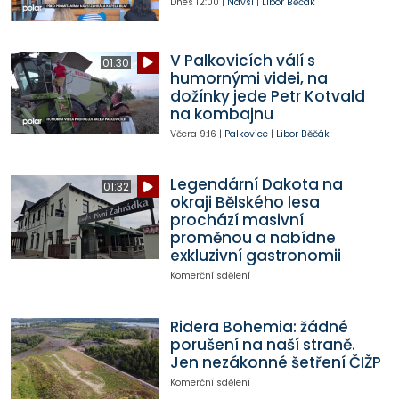
Dnes
12:00
|
Návsí
|
Libor Běčák
V Palkovicích válí s
01:30
humornými videi, na
dožínky jede Petr Kotvald
na kombajnu
Včera
9:16
|
Palkovice
|
Libor Běčák
Legendární Dakota na
01:32
okraji Bělského lesa
prochází masivní
proměnou a nabídne
exkluzivní gastronomii
Komerční sdělení
Ridera Bohemia: žádné
porušení na naší straně.
Jen nezákonné šetření ČIŽP
Komerční sdělení