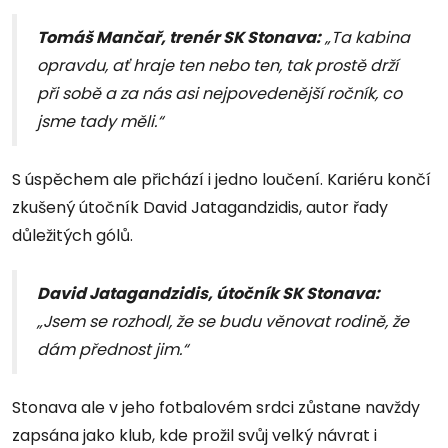
Tomáš Mančař, trenér SK Stonava:
„Ta kabina
opravdu, ať hraje ten nebo ten, tak prostě drží
při sobě a za nás asi nejpovedenější ročník, co
jsme tady měli.“
S úspěchem ale přichází i jedno loučení. Kariéru končí
zkušený útočník David Jatagandzidis, autor řady
důležitých gólů.
David Jatagandzidis, útočník SK Stonava:
„Jsem se rozhodl, že se budu věnovat rodině, že
dám přednost jim.“
Stonava ale v jeho fotbalovém srdci zůstane navždy
zapsána jako klub, kde prožil svůj velký návrat i