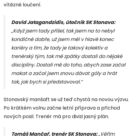
vítězné loučení.
David Jatagandzidis, útočník SK Stonava:
„Když jsem tady přišel, tak jsem na to nebyl
kondičně dobře, už jsem měl v hlavě konec
kariéry a tím, že tady je takový kolektiv a
trenérský tým, tak mě zpátky dostali do nějaké
disciplíny. Dostali mě do toho, abych zase začal
makat a začal jsem znovu dávat góly a hrát
tak, jak bych si představoval.“
Stonavský manšaft se už teď chystá na novou výzvu.
Po krátkém volnu začne letní příprava a příchod
nových posil. Trenér má pro divizi jasný plán.
Tomáš Mančař, trenér SK Stonava:
„Věřím