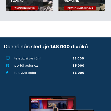
HAVÍŘOV
NOVÝ JIČÍN
NÁMĚSTÍ REPUBLIKY, HAVÍŘOV
MASARYKOVO NÁMĚSTÍ, NOVÝ JIČÍN
Denně nás sleduje
148 000
diváků
televizní vysílání
78 000
portál polar.cz
35 000
televize.polar
35 000