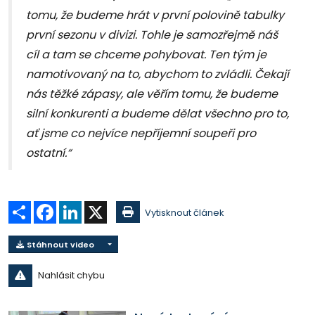
tomu, že budeme hrát v první polovině tabulky
první sezonu v divizi. Tohle je samozřejmě náš
cíl a tam se chceme pohybovat. Ten tým je
namotivovaný na to, abychom to zvládli. Čekají
nás těžké zápasy, ale věřím tomu, že budeme
silní konkurenti a budeme dělat všechno pro to,
ať jsme co nejvíce nepříjemní soupeři pro
ostatní.
“
Sdílet
Facebook
LinkedIn
X
Vytisknout článek
Stáhnout video
Nahlásit chybu