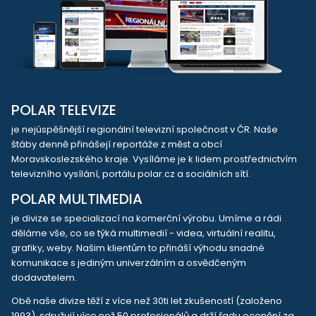
POLAR TELEVIZE
je nejúspěšnější regionální televizní společnost v ČR. Naše
štáby denně přinášejí reportáže z měst a obcí
Moravskoslezského kraje. Vysíláme je k lidem prostřednictvím
televizního vysílání, portálu polar.cz a sociálních sítí.
POLAR MULTIMEDIA
je divize se specializací na komerční výrobu. Umíme a rádi
děláme vše, co se týká multimedií - videa, virtuální realitu,
grafiky, weby. Našim klientům to přináší výhodu snadné
komunikace s jediným univerzálním a osvědčeným
dodavatelem.
Obě naše divize těží z více než 30ti let zkušeností (založeno
1993), sdružují více než 50 profesionálů a drží řadu ocenění za