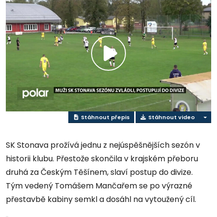
Přehrát
video
Stáhnout přepis
Stáhnout video
SK Stonava prožívá jednu z nejúspěšnějších sezón v
historii klubu. Přestože skončila v krajském přeboru
druhá za Českým Těšínem, slaví postup do divize.
Tým vedený Tomášem Mančařem se po výrazné
přestavbě kabiny semkl a dosáhl na vytoužený cíl.