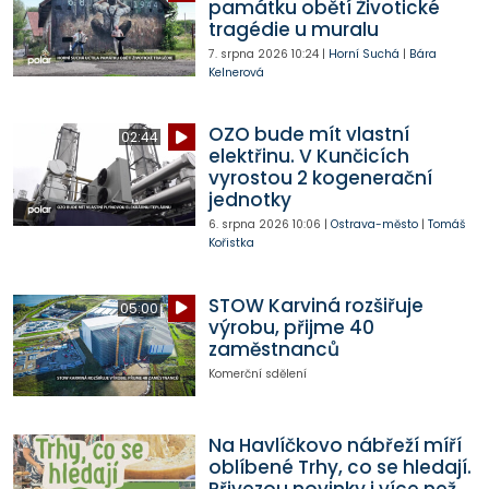
památku obětí Životické
tragédie u muralu
7. srpna 2026
10:24
|
Horní Suchá
|
Bára
Kelnerová
OZO bude mít vlastní
02:44
elektřinu. V Kunčicích
vyrostou 2 kogenerační
jednotky
6. srpna 2026
10:06
|
Ostrava-město
|
Tomáš
Kořistka
STOW Karviná rozšiřuje
05:00
výrobu, přijme 40
zaměstnanců
Komerční sdělení
Na Havlíčkovo nábřeží míří
oblíbené Trhy, co se hledají.
Přivezou novinky i více než