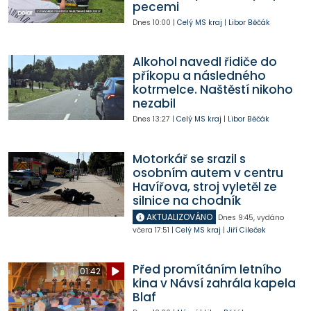
pecemi
Dnes
10:00
|
Celý MS kraj
|
Libor Běčák
Alkohol navedl řidiče do
příkopu a následného
kotrmelce. Naštěstí nikoho
nezabil
Dnes
13:27
|
Celý MS kraj
|
Libor Běčák
Motorkář se srazil s
osobním autem v centru
Havířova, stroj vyletěl ze
silnice na chodník
AKTUALIZOVÁNO
Dnes
9:45
,
vydáno
včera
17:51
|
Celý MS kraj
|
Jiří Cileček
Před promítáním letního
01:42
kina v Návsí zahrála kapela
Blaf