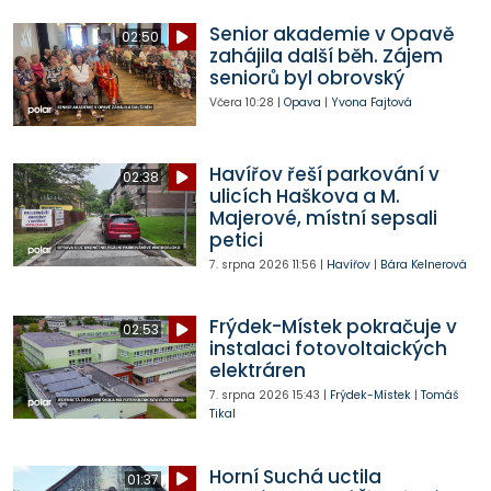
Senior akademie v Opavě
02:50
zahájila další běh. Zájem
seniorů byl obrovský
Včera
10:28
|
Opava
|
Yvona Fajtová
Havířov řeší parkování v
02:38
ulicích Haškova a M.
Majerové, místní sepsali
petici
7. srpna 2026
11:56
|
Havířov
|
Bára Kelnerová
Frýdek-Místek pokračuje v
02:53
instalaci fotovoltaických
elektráren
7. srpna 2026
15:43
|
Frýdek-Místek
|
Tomáš
Tikal
Horní Suchá uctila
01:37