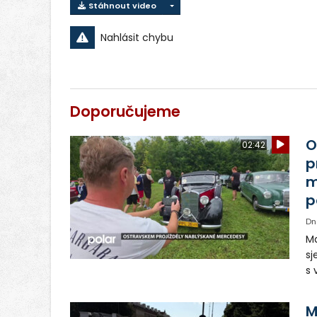
Stáhnout video
Nahlásit chybu
Doporučujeme
O
02:42
p
m
p
Dn
Ma
sj
s 
vo
Tě
M