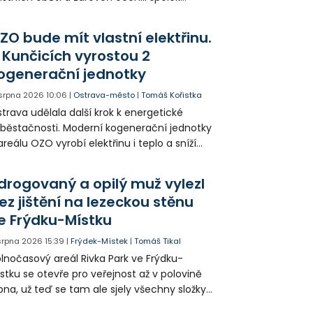
votice Sobě za zpřístupnění informací o
agédii prostřednictvím QR kódů u
ZO bude mít vlastní elektřinu.
amátníků.
 Kunčicích vyrostou 2
ogenerační jednotky
 srpna 2026
10:06
|
Ostrava-město
|
Tomáš Kořistka
trava udělala další krok k energetické
běstačnosti. Moderní kogenerační jednotky
areálu OZO vyrobí elektřinu i teplo a sníží
klady i emise. Malou elektrárnu postaví
olia přímo v Kunčicích.
drogovaný a opilý muž vylezl
ez jištění na lezeckou stěnu
e Frýdku-Místku
 srpna 2026
15:39
|
Frýdek-Místek
|
Tomáš Tikal
lnočasový areál Rivka Park ve Frýdku-
stku se otevře pro veřejnost až v polovině
pna, už teď se tam ale sjely všechny složky
áchranného systému. Důvodem bylo