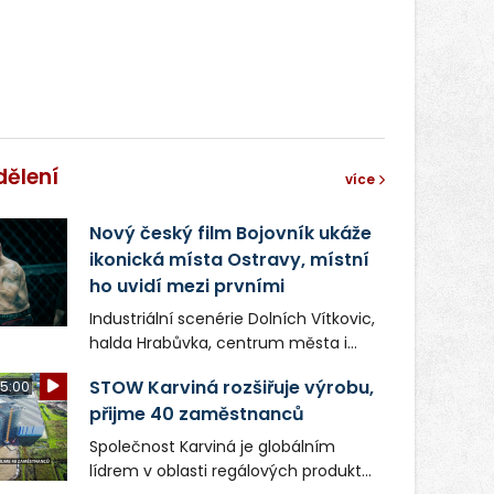
správní proces.
dělení
více
Nový český film Bojovník ukáže
ikonická místa Ostravy, místní
ho uvidí mezi prvními
Industriální scenérie Dolních Vítkovic,
halda Hrabůvka, centrum města i
další ikonická místa Ostravy se objeví
STOW Karviná rozšiřuje výrobu,
5:00
v novém filmu Bojovník, který vstoupí
přijme 40 zaměstnanců
do kin už 13. srpna. Režiséři Vojtěch
Frič a Tomáš Dianiška si
Společnost Karviná je globálním
moravskoslezskou metropoli
lídrem v oblasti regálových produktů
nevybrali náhodou – její syrová