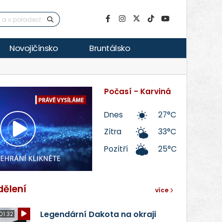
Novojičínsko
Bruntálsko
Počasí - Karviná
Dnes
27°C
Zítra
33°C
Přehrát
Pozítří
25°C
video
dělení
více
Legendární Dakota na okraji
01:32