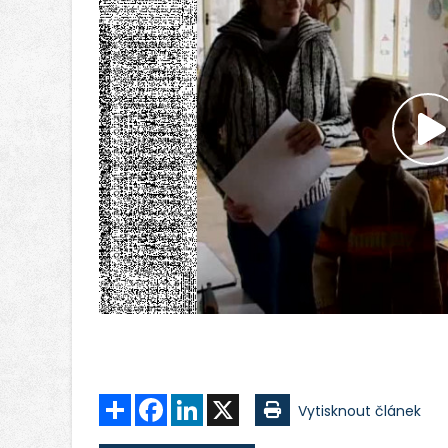
P
v
Sdílet
Facebook
LinkedIn
X
Vytisknout článek