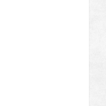
místo. Maks Palmowski dokončil oba
závody kategorie Sportbike na
dvanácté příčce. Přestože výsledky
zůstaly za očekáváním týmu, důležitý
posun přineslo testování nového
aerodynamického řešení pro Aprilii
RS660, které motocykl znatelně
zrychlilo.