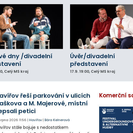
vé dny /divadelní
Úvěr/divadelní
stavení
představení
00
, Celý MS kraj
17.9.
19:00
, Celý MS kraj
avířov řeší parkování v ulicích
Komerční s
aškova a M. Majerové, místní
epsali petici
 srpna 2026
11:56
|
Havířov
|
Bára Kelnerová
vířov stále bojuje s nedostatkem