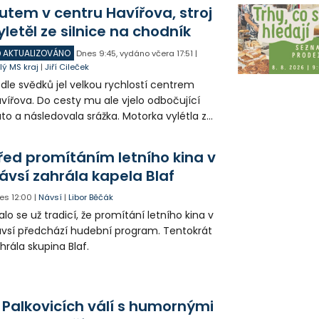
utem v centru Havířova, stroj
yletěl ze silnice na chodník
AKTUALIZOVÁNO
Dnes
9:45
,
vydáno včera
17:51
|
lý MS kraj
|
Jiří Cileček
dle svědků jel velkou rychlostí centrem
vířova. Do cesty mu ale vjelo odbočující
to a následovala srážka. Motorka vylétla ze
lnice, prorazila zábradlí a stroj skončil na
odníku. Motorkář utrpěl velmi vážná
řed promítáním letního kina v
anění a byl letecky přepraven do
ávsí zahrála kapela Blaf
emocnice.
es
12:00
|
Návsí
|
Libor Běčák
alo se už tradicí, že promítání letního kina v
vsí předchází hudební program. Tentokrát
hrála skupina Blaf.
 Palkovicích válí s humornými