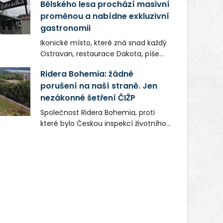
Bělského lesa prochází masivní
proměnou a nabídne exkluzivní
gastronomii
Ikonické místo, které zná snad každý
Ostravan, restaurace Dakota, píše
novou kapitolu. Silná mateřská
Ridera Bohemia: žádné
společnost Dang Investment Group
porušení na naší straně. Jen
s.r.o. investuje do projektu přes 50
nezákonné šetření ČIŽP
milionů korun. Cílem je přinést
Ostravě dva špičkové gastronomické
Společnost Ridera Bohemia, proti
koncepty, které v regionu dosud
které bylo Českou inspekcí životního
chyběly, luxusní středomořskou
prostředí (ČIŽP) čtyři roky vedeno
kuchyni a autentickou asijskou
vykonstruované řízení, při realizaci
gastronomii.
OVS na heřmanické haldě
postupovala v souladu se zákonem a
zadáním státního podniku DIAMO a v
této souvislosti nelze hovořit o
žádném odpadu. Ridera od počátku
označovala řízení ČIŽP za nezákonné
a domáhala se práva na spravedlivý