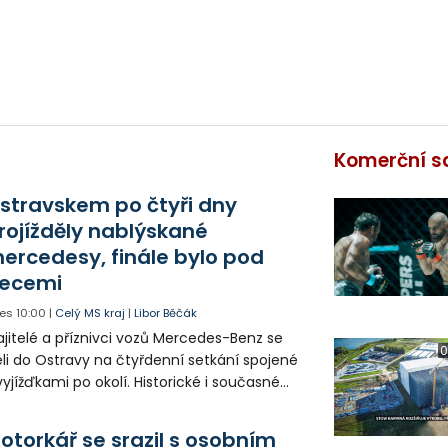
Komerční s
stravskem po čtyři dny
rojížděly nablýskané
ercedesy, finále bylo pod
ecemi
es
10:00
|
Celý MS kraj
|
Libor Běčák
jitelé a příznivci vozů Mercedes-Benz se
0
eli do Ostravy na čtyřdenní setkání spojené
vyjížďkami po okolí. Historické i současné
zy mohli lidé vidět například na Landeku, v
rlicku nebo v Dolní oblasti Vítkovic.
otorkář se srazil s osobním