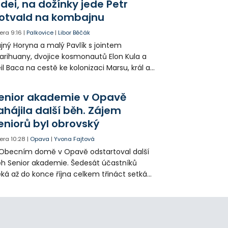
idei, na dožínky jede Petr
otvald na kombajnu
era
9:16
|
Palkovice
|
Libor Běčák
jný Horyna a malý Pavlík s jointem
rihuany, dvojice kosmonautů Elon Kula a
il Baca na cestě ke kolonizaci Marsu, král a
šek a mnoho dalších postav už při
opagaci Palkovic ztvárnili starosta Radim
enior akademie v Opavě
ča a místostarosta David Kula.
ahájila další běh. Zájem
eniorů byl obrovský
era
10:28
|
Opava
|
Yvona Fajtová
Obecním domě v Opavě odstartoval další
h Senior akademie. Šedesát účastníků
ká až do konce října celkem třináct setkání
ných odborných přednášek i poznávání
sta. Na závěr převezmou úspěšní
solventi certifikáty o absolvování studia a
obné dárky.