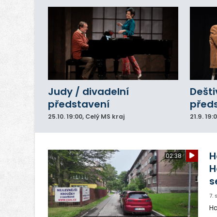
Judy / divadelní
Dešti
představení
před
25.10.
19:00
, Celý MS kraj
21.9.
19:
H
02:38
H
s
7.
Ha