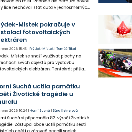
rkovacích míst. Radnice ale nemůže dovoli,
y lidé nechávali stát auta v jednosměrných
icích, kde nezbývá místo pro průjezd IZS.
tuace se teď řeší v jednom vnitrobloku, kde
rýdek-Místek pokračuje v
 někteří obyvatelé rozhodli sepsat petici.
nstalaci fotovoltaických
lektráren
 srpna 2026
15:43
|
Frýdek-Místek
|
Tomáš Tikal
ýdek-Místek se snaží využívat plochy na
řechách svých objektů pro výstavbu
tovoltaických elektráren. Tentokrát přišla
da na 11. Základní školu ve Frýdku.
orní Suchá uctila památku
bětí Životické tragédie u
uralu
 srpna 2026
10:24
|
Horní Suchá
|
Bára Kelnerová
rní Suchá si připomněla 82. výročí Životické
agédie. Zástupci obce uctili památku šesti
stních obětí a zároveň ocenili spolek