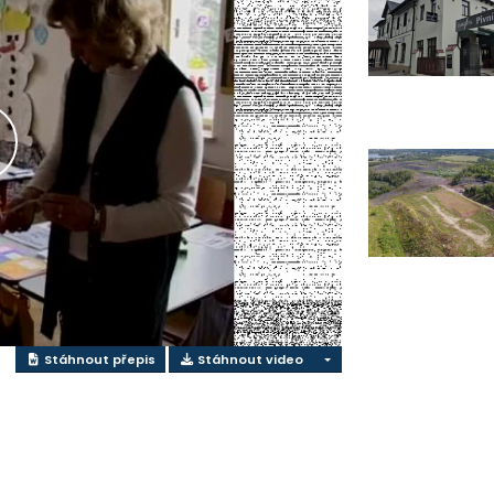
řehrát
ideo
Stáhnout přepis
Stáhnout video