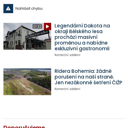
Nahlásit chybu
Legendární Dakota na
01:32
okraji Bělského lesa
prochází masivní
proměnou a nabídne
exkluzivní gastronomii
Komerční sdělení
Ridera Bohemia: žádné
porušení na naší straně.
Jen nezákonné šetření ČIŽP
Komerční sdělení
Doporučujeme