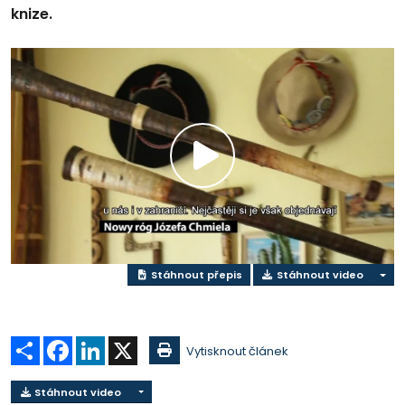
knize.
Přehrát
video
Stáhnout přepis
Stáhnout video
Sdílet
Facebook
LinkedIn
X
Vytisknout článek
Stáhnout video