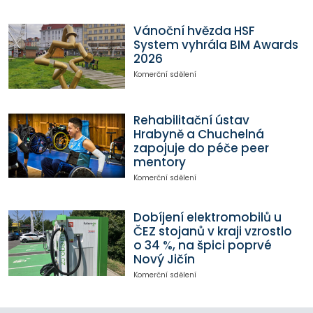
Vánoční hvězda HSF
System vyhrála BIM Awards
2026
Komerční sdělení
Rehabilitační ústav
Hrabyně a Chuchelná
zapojuje do péče peer
mentory
Komerční sdělení
Dobíjení elektromobilů u
ČEZ stojanů v kraji vzrostlo
o 34 %, na špici poprvé
Nový Jičín
Komerční sdělení