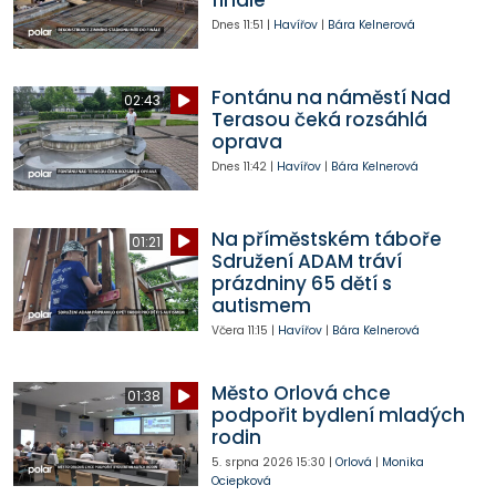
finále
Dnes
11:51
|
Havířov
|
Bára Kelnerová
Fontánu na náměstí Nad
02:43
Terasou čeká rozsáhlá
oprava
Dnes
11:42
|
Havířov
|
Bára Kelnerová
Na příměstském táboře
01:21
Sdružení ADAM tráví
prázdniny 65 dětí s
autismem
Včera
11:15
|
Havířov
|
Bára Kelnerová
Město Orlová chce
01:38
podpořit bydlení mladých
rodin
5. srpna 2026
15:30
|
Orlová
|
Monika
Ociepková