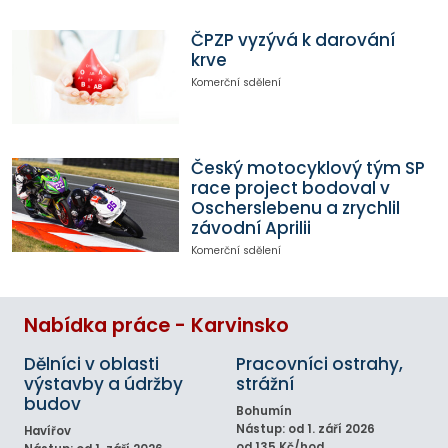
ČPZP vyzývá k darování
krve
Komerční sdělení
Český motocyklový tým SP
race project bodoval v
Oscherslebenu a zrychlil
závodní Aprilii
Komerční sdělení
Nabídka práce - Karvinsko
Dělníci v oblasti
Pracovníci ostrahy,
výstavby a údržby
strážní
budov
Bohumín
Nástup: od 1. září 2026
Havířov
od 135 Kč/hod.