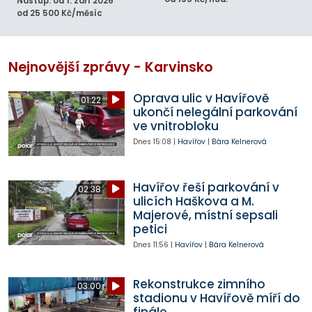
Nástup: od 1. září 2026
od 25 500 Kč/měsíc
Nejnovější zprávy - Karvinsko
Oprava ulic v Havířově
01:22
ukončí nelegální parkování
ve vnitrobloku
Dnes
15:08
|
Havířov
|
Bára Kelnerová
Havířov řeší parkování v
02:38
ulicích Haškova a M.
Majerové, místní sepsali
petici
Dnes
11:56
|
Havířov
|
Bára Kelnerová
Rekonstrukce zimního
03:00
stadionu v Havířově míří do