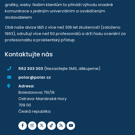
grafiky, weby. Našim klientům to přináší výhodu snadné
komunikace s jediným univerzálním a osvědčeným
dodavatelem.
Obě naše divize těží z více než 30ti let zkušeností (založeno
1993), sdružují více než 50 profesionálů a drží řadu ocenění za
profesionalitu a proklientský přístup.
Kontaktujte nás
552 303 303
(Nezasílejte SMS, děkujeme)
polar@polar.cz
Adresa:
Boleslavova 710/19
Ostrava-Mariánské Hory
709 00
Česká republika