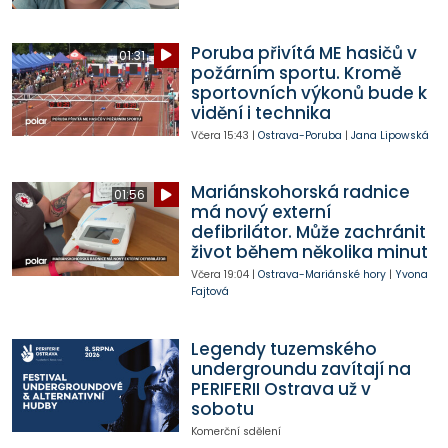
Poruba přivítá ME hasičů v
01:31
požárním sportu. Kromě
sportovních výkonů bude k
vidění i technika
Včera
15:43
|
Ostrava-Poruba
|
Jana Lipowská
Mariánskohorská radnice
01:56
má nový externí
defibrilátor. Může zachránit
život během několika minut
Včera
19:04
|
Ostrava-Mariánské hory
|
Yvona
Fajtová
Legendy tuzemského
undergroundu zavítají na
PERIFERII Ostrava už v
sobotu
Komerční sdělení