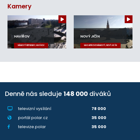
Kamery
HAVÍŘOV
NOVÝ JIČÍN
NÁMĚSTÍ REPUBLIKY, HAVÍŘOV
MASARYKOVO NÁMĚSTÍ, NOVÝ JIČÍN
Denně nás sleduje
148 000
diváků
televizní vysílání
78 000
portál polar.cz
35 000
televize.polar
35 000