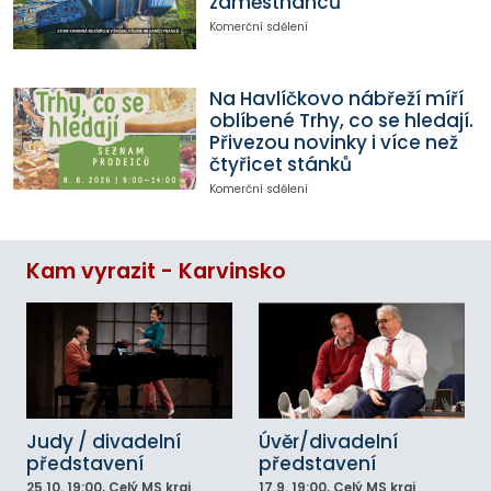
zaměstnanců
Komerční sdělení
Na Havlíčkovo nábřeží míří
oblíbené Trhy, co se hledají.
Přivezou novinky i více než
čtyřicet stánků
Komerční sdělení
Kam vyrazit - Karvinsko
Judy / divadelní
Úvěr/divadelní
představení
představení
25.10.
19:00
, Celý MS kraj
17.9.
19:00
, Celý MS kraj