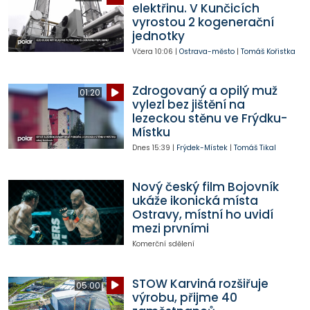
elektřinu. V Kunčicích
vyrostou 2 kogenerační
jednotky
Včera
10:06
|
Ostrava-město
|
Tomáš Kořistka
Zdrogovaný a opilý muž
01:20
vylezl bez jištění na
lezeckou stěnu ve Frýdku-
Místku
Dnes
15:39
|
Frýdek-Místek
|
Tomáš Tikal
Nový český film Bojovník
ukáže ikonická místa
Ostravy, místní ho uvidí
mezi prvními
Komerční sdělení
STOW Karviná rozšiřuje
05:00
výrobu, přijme 40