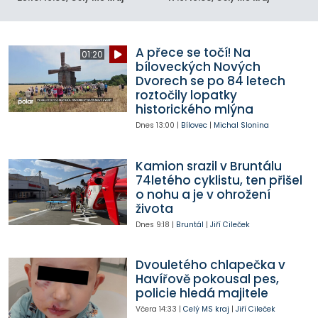
A přece se točí! Na
01:20
bíloveckých Nových
Dvorech se po 84 letech
roztočily lopatky
historického mlýna
Dnes
13:00
|
Bílovec
|
Michal Slonina
Kamion srazil v Bruntálu
74letého cyklistu, ten přišel
o nohu a je v ohrožení
života
Dnes
9:18
|
Bruntál
|
Jiří Cileček
Dvouletého chlapečka v
Havířově pokousal pes,
policie hledá majitele
Včera
14:33
|
Celý MS kraj
|
Jiří Cileček