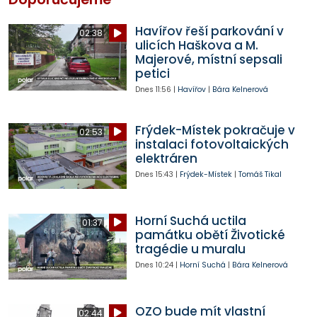
Havířov řeší parkování v
02:38
ulicích Haškova a M.
Majerové, místní sepsali
petici
Dnes
11:56
|
Havířov
|
Bára Kelnerová
Frýdek-Místek pokračuje v
02:53
instalaci fotovoltaických
elektráren
Dnes
15:43
|
Frýdek-Místek
|
Tomáš Tikal
Horní Suchá uctila
01:37
památku obětí Životické
tragédie u muralu
Dnes
10:24
|
Horní Suchá
|
Bára Kelnerová
OZO bude mít vlastní
02:44