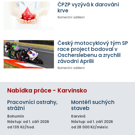
ČPZP vyzývá k darování
krve
Komerční sdělení
Český motocyklový tým SP
race project bodoval v
Oscherslebenu a zrychlil
závodní Aprilii
Komerční sdělení
Nabídka práce - Karvinsko
Pracovníci ostrahy,
Montéři suchých
strážní
staveb
Bohumín
Karviná
Nástup: od 1. září 2026
Nástup: od 1. září 2026
od 135 Kč/hod.
od 28 000 Kč/měsíc