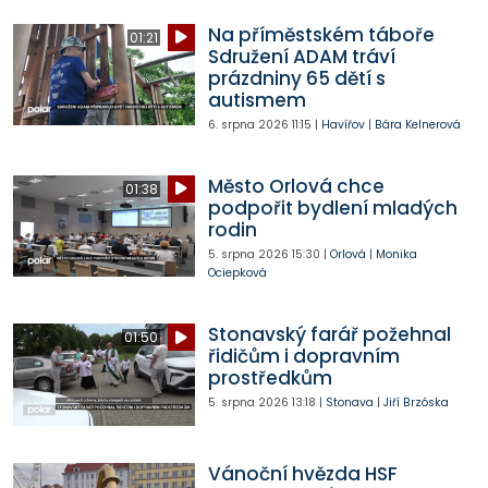
Na příměstském táboře
01:21
Sdružení ADAM tráví
prázdniny 65 dětí s
autismem
6. srpna 2026
11:15
|
Havířov
|
Bára Kelnerová
Město Orlová chce
01:38
podpořit bydlení mladých
rodin
5. srpna 2026
15:30
|
Orlová
|
Monika
Ociepková
Stonavský farář požehnal
01:50
řidičům i dopravním
prostředkům
5. srpna 2026
13:18
|
Stonava
|
Jiří Brzóska
Vánoční hvězda HSF