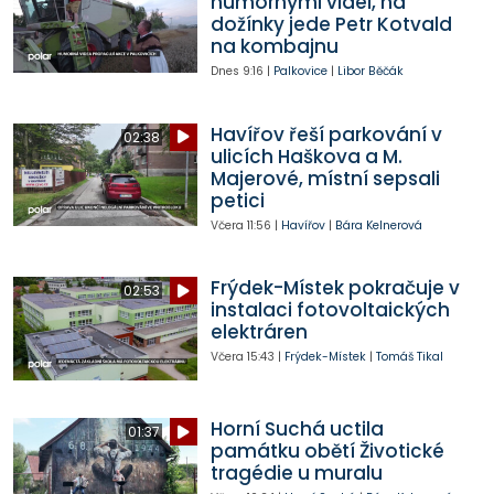
humornými videi, na
dožínky jede Petr Kotvald
na kombajnu
Dnes
9:16
|
Palkovice
|
Libor Běčák
Havířov řeší parkování v
02:38
ulicích Haškova a M.
Majerové, místní sepsali
petici
Včera
11:56
|
Havířov
|
Bára Kelnerová
Frýdek-Místek pokračuje v
02:53
instalaci fotovoltaických
elektráren
Včera
15:43
|
Frýdek-Místek
|
Tomáš Tikal
Horní Suchá uctila
01:37
památku obětí Životické
tragédie u muralu