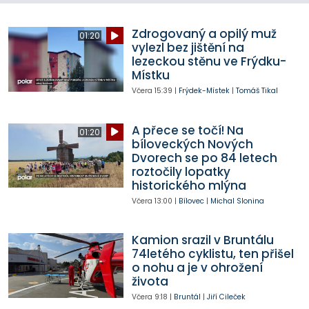
Zdrogovaný a opilý muž
01:20
vylezl bez jištění na
lezeckou stěnu ve Frýdku-
Místku
Včera
15:39
|
Frýdek-Místek
|
Tomáš Tikal
A přece se točí! Na
01:20
bíloveckých Nových
Dvorech se po 84 letech
roztočily lopatky
historického mlýna
Včera
13:00
|
Bílovec
|
Michal Slonina
Kamion srazil v Bruntálu
74letého cyklistu, ten přišel
o nohu a je v ohrožení
života
Včera
9:18
|
Bruntál
|
Jiří Cileček