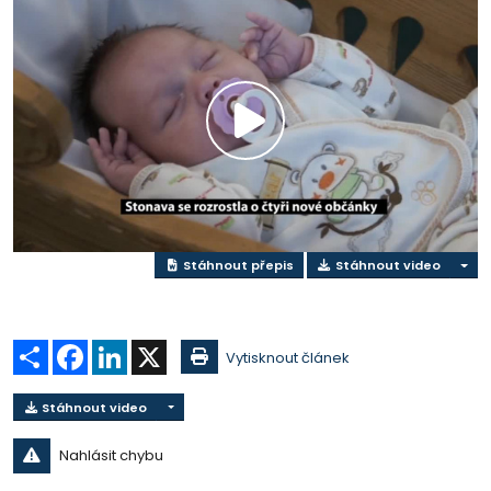
Přehrát
video
Stáhnout přepis
Stáhnout video
Sdílet
Facebook
LinkedIn
X
Vytisknout článek
Stáhnout video
Nahlásit chybu