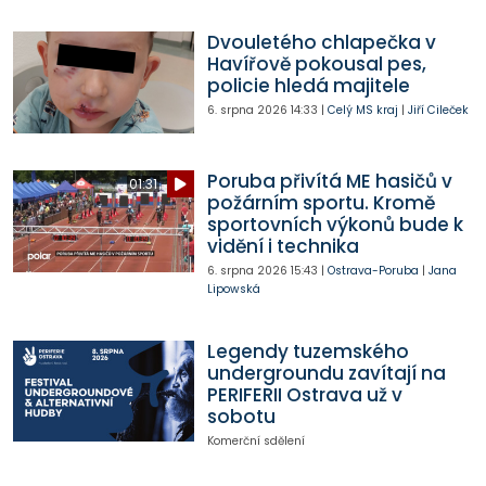
Dvouletého chlapečka v
Havířově pokousal pes,
policie hledá majitele
6. srpna 2026
14:33
|
Celý MS kraj
|
Jiří Cileček
Poruba přivítá ME hasičů v
01:31
požárním sportu. Kromě
sportovních výkonů bude k
vidění i technika
6. srpna 2026
15:43
|
Ostrava-Poruba
|
Jana
Lipowská
Legendy tuzemského
undergroundu zavítají na
PERIFERII Ostrava už v
sobotu
Komerční sdělení