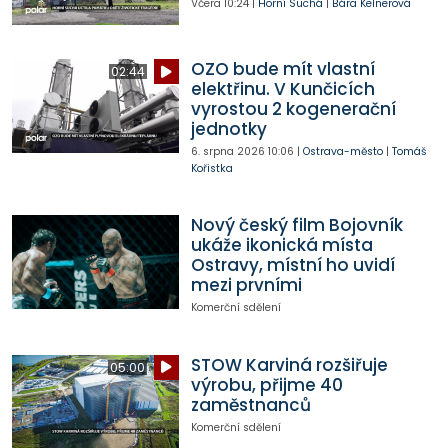
Včera
10:24
|
Horní Suchá
|
Bára Kelnerová
OZO bude mít vlastní
02:44
elektřinu. V Kunčicích
vyrostou 2 kogenerační
jednotky
6. srpna 2026
10:06
|
Ostrava-město
|
Tomáš
Kořistka
Nový český film Bojovník
ukáže ikonická místa
Ostravy, místní ho uvidí
mezi prvními
Komerční sdělení
STOW Karviná rozšiřuje
05:00
výrobu, přijme 40
zaměstnanců
Komerční sdělení