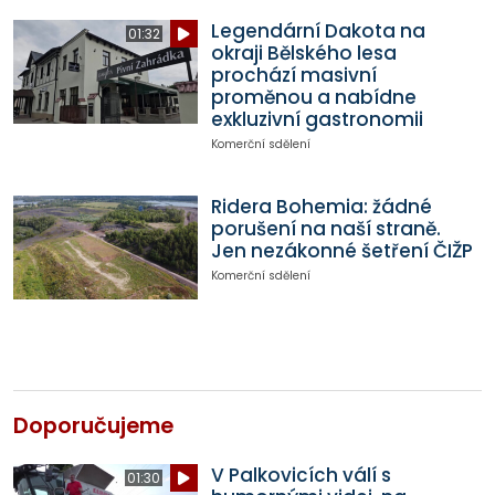
Legendární Dakota na
01:32
okraji Bělského lesa
prochází masivní
proměnou a nabídne
exkluzivní gastronomii
Komerční sdělení
Ridera Bohemia: žádné
porušení na naší straně.
Jen nezákonné šetření ČIŽP
Komerční sdělení
Doporučujeme
V Palkovicích válí s
01:30