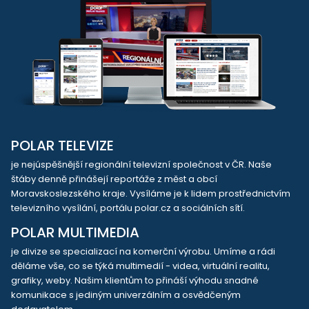
POLAR TELEVIZE
je nejúspěšnější regionální televizní společnost v ČR. Naše
štáby denně přinášejí reportáže z měst a obcí
Moravskoslezského kraje. Vysíláme je k lidem prostřednictvím
televizního vysílání, portálu polar.cz a sociálních sítí.
POLAR MULTIMEDIA
je divize se specializací na komerční výrobu. Umíme a rádi
děláme vše, co se týká multimedií - videa, virtuální realitu,
grafiky, weby. Našim klientům to přináší výhodu snadné
komunikace s jediným univerzálním a osvědčeným