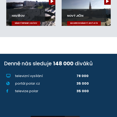
HAVÍŘOV
NOVÝ JIČÍN
NÁMĚSTÍ REPUBLIKY, HAVÍŘOV
MASARYKOVO NÁMĚSTÍ, NOVÝ JIČÍN
Denně nás sleduje
148 000
diváků
televizní vysílání
78 000
portál polar.cz
35 000
televize.polar
35 000