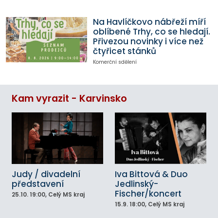
Na Havlíčkovo nábřeží míří
oblíbené Trhy, co se hledají.
Přivezou novinky i více než
čtyřicet stánků
Komerční sdělení
Kam vyrazit - Karvinsko
Judy / divadelní
Iva Bittová & Duo
představení
Jedlinský-
Fischer/koncert
25.10.
19:00
, Celý MS kraj
15.9.
18:00
, Celý MS kraj