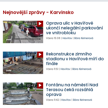
Nejnovější zprávy - Karvinsko
Oprava ulic v Havířově
01:22
ukončí nelegální parkování
ve vnitrobloku
Včera
15:08
|
Havířov
|
Bára Kelnerová
Rekonstrukce zimního
03:00
stadionu v Havířově míří do
finále
Včera
11:51
|
Havířov
|
Bára Kelnerová
Fontánu na náměstí Nad
02:43
Terasou čeká rozsáhlá
oprava
Včera
11:42
|
Havířov
|
Bára Kelnerová