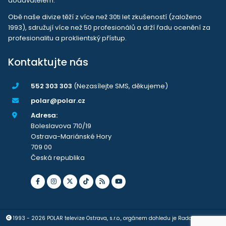
dodavatelem.
Obě naše divize těží z více než 30ti let zkušeností (založeno
1993), sdružují více než 50 profesionálů a drží řadu ocenění za
profesionalitu a proklientský přístup.
Kontaktujte nás
552 303 303
(Nezasílejte SMS, děkujeme)
polar@polar.cz
Adresa:
Boleslavova 710/19
Ostrava-Mariánské Hory
709 00
Česká republika
1993 - 2026 POLAR televize Ostrava, s.r.o., orgánem dohledu je Rada pro