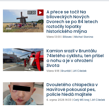
A přece se točí! Na
01:20
bíloveckých Nových
Dvorech se po 84 letech
roztočily lopatky
historického mlýna
Včera
13:00
|
Bílovec
|
Michal Slonina
Kamion srazil v Bruntálu
74letého cyklistu, ten přišel
o nohu a je v ohrožení
života
Včera
9:18
|
Bruntál
|
Jiří Cileček
Dvouletého chlapečka v
Havířově pokousal pes,
policie hledá majitele
6. srpna 2026
14:33
|
Celý MS kraj
|
Jiří Cileček