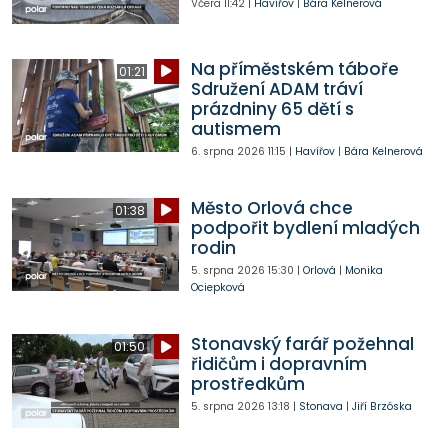
Včera
11:42
|
Havířov
|
Bára Kelnerová
Na příměstském táboře
01:21
Sdružení ADAM tráví
prázdniny 65 dětí s
autismem
6. srpna 2026
11:15
|
Havířov
|
Bára Kelnerová
Město Orlová chce
01:38
podpořit bydlení mladých
rodin
5. srpna 2026
15:30
|
Orlová
|
Monika
Ociepková
Stonavský farář požehnal
01:50
řidičům i dopravním
prostředkům
5. srpna 2026
13:18
|
Stonava
|
Jiří Brzóska