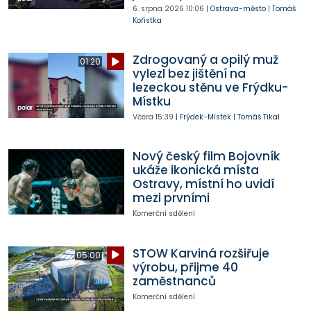
6. srpna 2026
10:06
|
Ostrava-město
|
Tomáš
Kořistka
Zdrogovaný a opilý muž
01:20
vylezl bez jištění na
lezeckou stěnu ve Frýdku-
Místku
Včera
15:39
|
Frýdek-Místek
|
Tomáš Tikal
Nový český film Bojovník
ukáže ikonická místa
Ostravy, místní ho uvidí
mezi prvními
Komerční sdělení
STOW Karviná rozšiřuje
05:00
výrobu, přijme 40
zaměstnanců
Komerční sdělení