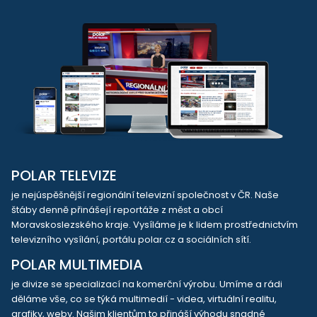
POLAR TELEVIZE
je nejúspěšnější regionální televizní společnost v ČR. Naše
štáby denně přinášejí reportáže z měst a obcí
Moravskoslezského kraje. Vysíláme je k lidem prostřednictvím
televizního vysílání, portálu polar.cz a sociálních sítí.
POLAR MULTIMEDIA
je divize se specializací na komerční výrobu. Umíme a rádi
děláme vše, co se týká multimedií - videa, virtuální realitu,
grafiky, weby. Našim klientům to přináší výhodu snadné