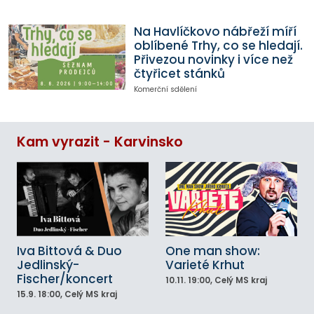
Na Havlíčkovo nábřeží míří
oblíbené Trhy, co se hledají.
Přivezou novinky i více než
čtyřicet stánků
Komerční sdělení
Kam vyrazit - Karvinsko
Iva Bittová & Duo
One man show:
Jedlinský-
Varieté Krhut
Fischer/koncert
10.11.
19:00
, Celý MS kraj
15.9.
18:00
, Celý MS kraj