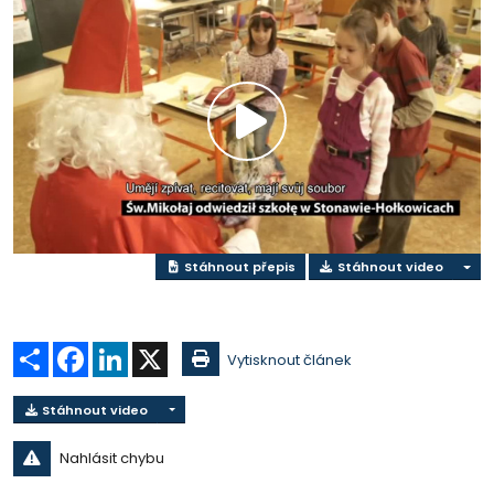
Přehrát
video
Stáhnout přepis
Stáhnout video
Sdílet
Facebook
LinkedIn
X
Vytisknout článek
Stáhnout video
Nahlásit chybu