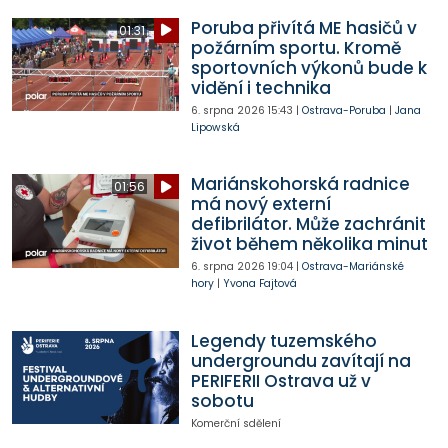
Poruba přivítá ME hasičů v
01:31
požárním sportu. Kromě
sportovních výkonů bude k
vidění i technika
6. srpna 2026
15:43
|
Ostrava-Poruba
|
Jana
Lipowská
Mariánskohorská radnice
01:56
má nový externí
defibrilátor. Může zachránit
život během několika minut
6. srpna 2026
19:04
|
Ostrava-Mariánské
hory
|
Yvona Fajtová
Legendy tuzemského
undergroundu zavítají na
PERIFERII Ostrava už v
sobotu
Komerční sdělení