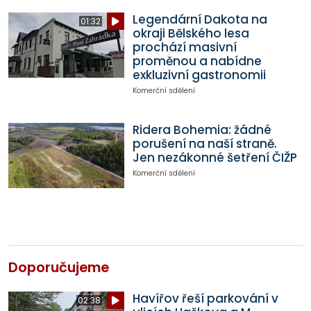
Legendární Dakota na
01:32
okraji Bělského lesa
prochází masivní
proměnou a nabídne
exkluzivní gastronomii
Komerční sdělení
Ridera Bohemia: žádné
porušení na naší straně.
Jen nezákonné šetření ČIŽP
Komerční sdělení
Doporučujeme
Havířov řeší parkování v
02:38