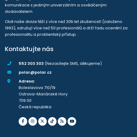
komunikace s jediným univerzálním a osvědčeným
dodavatelem.
Obě naše divize těží z více než 30ti let zkušeností (založeno
1993), sdružují více než 50 profesionálů a drží řadu ocenění za
profesionalitu a proklientský přístup.
Kontaktujte nás
552 303 303
(Nezasílejte SMS, děkujeme)
polar@polar.cz
Adresa:
Boleslavova 710/19
Ostrava-Mariánské Hory
709 00
Česká republika