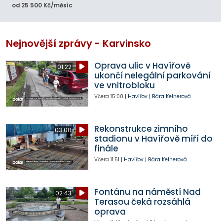
od 25 500 Kč/měsíc
Nejnovější zprávy - Karvinsko
Oprava ulic v Havířově
01:22
ukončí nelegální parkování
ve vnitrobloku
Včera
15:08
|
Havířov
|
Bára Kelnerová
Rekonstrukce zimního
03:00
stadionu v Havířově míří do
finále
Včera
11:51
|
Havířov
|
Bára Kelnerová
Fontánu na náměstí Nad
02:43
Terasou čeká rozsáhlá
oprava