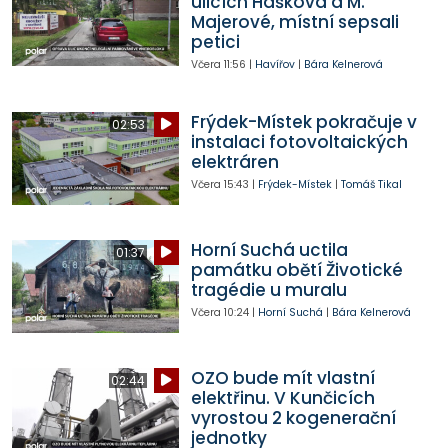
ulicích Haškova a M.
Majerové, místní sepsali
petici
Včera
11:56
|
Havířov
|
Bára Kelnerová
Frýdek-Místek pokračuje v
02:53
instalaci fotovoltaických
elektráren
Včera
15:43
|
Frýdek-Místek
|
Tomáš Tikal
Horní Suchá uctila
01:37
památku obětí Životické
tragédie u muralu
Včera
10:24
|
Horní Suchá
|
Bára Kelnerová
OZO bude mít vlastní
02:44
elektřinu. V Kunčicích
vyrostou 2 kogenerační
jednotky