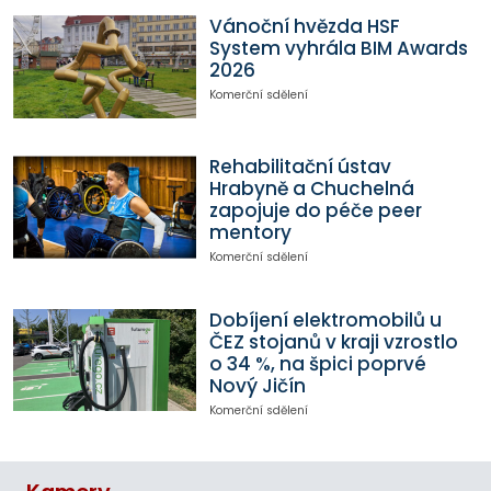
Vánoční hvězda HSF
System vyhrála BIM Awards
2026
Komerční sdělení
Rehabilitační ústav
Hrabyně a Chuchelná
zapojuje do péče peer
mentory
Komerční sdělení
Dobíjení elektromobilů u
ČEZ stojanů v kraji vzrostlo
o 34 %, na špici poprvé
Nový Jičín
Komerční sdělení