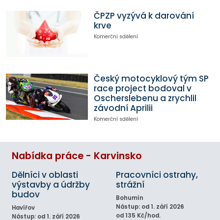
ČPZP vyzývá k darování
krve
Komerční sdělení
Český motocyklový tým SP
race project bodoval v
Oscherslebenu a zrychlil
závodní Aprilii
Komerční sdělení
Nabídka práce - Karvinsko
Dělníci v oblasti
Pracovníci ostrahy,
výstavby a údržby
strážní
budov
Bohumín
Nástup: od 1. září 2026
Havířov
od 135 Kč/hod.
Nástup: od 1. září 2026