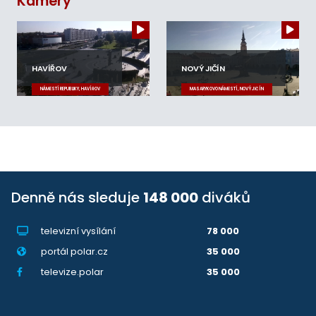
Kamery
HAVÍŘOV
NOVÝ JIČÍN
NÁMĚSTÍ REPUBLIKY, HAVÍŘOV
MASARYKOVO NÁMĚSTÍ, NOVÝ JIČÍN
Denně nás sleduje
148 000
diváků
televizní vysílání
78 000
portál polar.cz
35 000
televize.polar
35 000