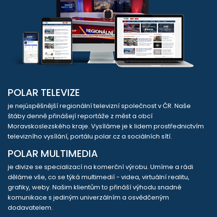
POLAR TELEVIZE
je nejúspěšnější regionální televizní společnost v ČR. Naše
štáby denně přinášejí reportáže z měst a obcí
Moravskoslezského kraje. Vysíláme je k lidem prostřednictvím
televizního vysílání, portálu polar.cz a sociálních sítí.
POLAR MULTIMEDIA
je divize se specializací na komerční výrobu. Umíme a rádi
děláme vše, co se týká multimedií - videa, virtuální realitu,
grafiky, weby. Našim klientům to přináší výhodu snadné
komunikace s jediným univerzálním a osvědčeným
dodavatelem.