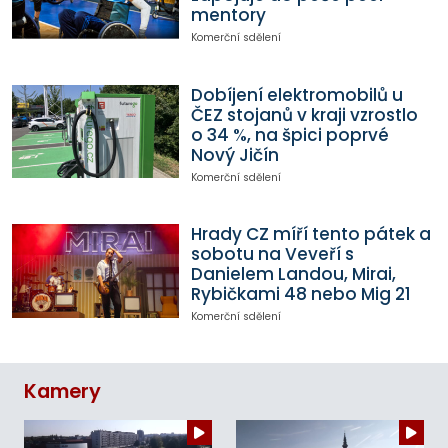
mentory
Komerční sdělení
Dobíjení elektromobilů u
ČEZ stojanů v kraji vzrostlo
o 34 %, na špici poprvé
Nový Jičín
Komerční sdělení
Hrady CZ míří tento pátek a
sobotu na Veveří s
Danielem Landou, Mirai,
Rybičkami 48 nebo Mig 21
Komerční sdělení
Kamery