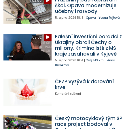
02:56
škol. Opava modernizuje
učebny i rozvody
5. srpna 2026
18:13
|
Opava
|
Yvona Fajtová
Falešní investiční poradci z
03:02
Ukrajiny obrali Čechy o
miliony. Kriminalisté z MS
kraje zasahovali v Kyjevě
5. srpna 2026
10:14
|
Celý MS kraj
|
Anna
Břenková
ČPZP vyzývá k darování
krve
Komerční sdělení
Český motocyklový tým SP
race project bodoval v