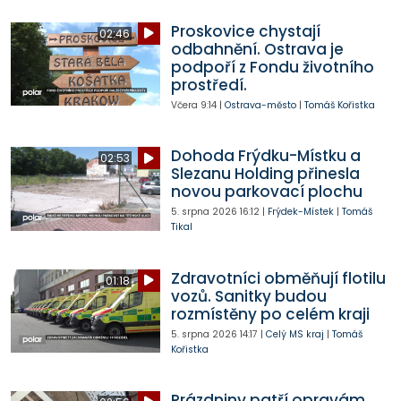
Proskovice chystají
02:46
odbahnění. Ostrava je
podpoří z Fondu životního
prostředí.
Včera
9:14
|
Ostrava-město
|
Tomáš Kořistka
Dohoda Frýdku-Místku a
02:53
Slezanu Holding přinesla
novou parkovací plochu
5. srpna 2026
16:12
|
Frýdek-Místek
|
Tomáš
Tikal
Zdravotníci obměňují flotilu
01:18
vozů. Sanitky budou
rozmístěny po celém kraji
5. srpna 2026
14:17
|
Celý MS kraj
|
Tomáš
Kořistka
Prázdniny patří opravám