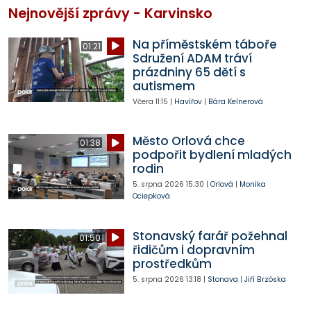
Nejnovější zprávy - Karvinsko
Na příměstském táboře
01:21
Sdružení ADAM tráví
prázdniny 65 dětí s
autismem
Včera
11:15
|
Havířov
|
Bára Kelnerová
Město Orlová chce
01:38
podpořit bydlení mladých
rodin
5. srpna 2026
15:30
|
Orlová
|
Monika
Ociepková
Stonavský farář požehnal
01:50
řidičům i dopravním
prostředkům
5. srpna 2026
13:18
|
Stonava
|
Jiří Brzóska