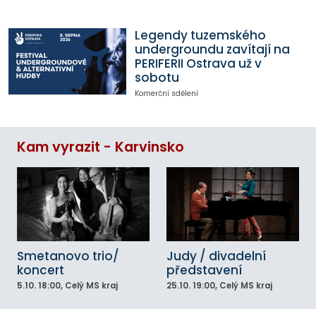
Legendy tuzemského
undergroundu zavítají na
PERIFERII Ostrava už v
sobotu
Komerční sdělení
Kam vyrazit - Karvinsko
Smetanovo trio/
Judy / divadelní
koncert
představení
5.10.
18:00
, Celý MS kraj
25.10.
19:00
, Celý MS kraj