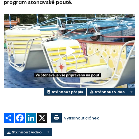
program stonavské poutě.
Přehrát
video
Stáhnout přepis
Stáhnout video
Sdílet
Facebook
LinkedIn
X
Vytisknout článek
Stáhnout video