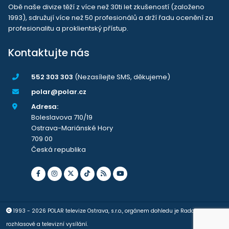
Obě naše divize těží z více než 30ti let zkušeností (založeno
1993), sdružují více než 50 profesionálů a drží řadu ocenění za
profesionalitu a proklientský přístup.
Kontaktujte nás
552 303 303
(Nezasílejte SMS, děkujeme)
polar@polar.cz
Adresa:
Boleslavova 710/19
Ostrava-Mariánské Hory
709 00
Česká republika
1993 - 2026 POLAR televize Ostrava, s.r.o., orgánem dohledu je Rada pro
rozhlasové a televizní vysílání.