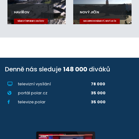
HAVÍŘOV
NOVÝ JIČÍN
NÁMĚSTÍ REPUBLIKY, HAVÍŘOV
MASARYKOVO NÁMĚSTÍ, NOVÝ JIČÍN
Denně nás sleduje
148 000
diváků
televizní vysílání
78 000
portál polar.cz
35 000
televize.polar
35 000