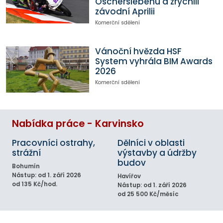
Oscherslebenu a zrychlil
závodní Aprilii
Komerční sdělení
Vánoční hvězda HSF
System vyhrála BIM Awards
2026
Komerční sdělení
Nabídka práce - Karvinsko
Pracovníci ostrahy,
Dělníci v oblasti
strážní
výstavby a údržby
budov
Bohumín
Nástup: od 1. září 2026
Havířov
od 135 Kč/hod.
Nástup: od 1. září 2026
od 25 500 Kč/měsíc