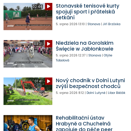
Stonavské tenisové kurty
02:44
spojují sport i přátelská
setkání
5. srpna 2026
13:10
|
Stonava
|
Jiří Brzóska
Niedziela na Gorolskim
03:21
Święcie w Jabłonkowie
5. srpna 2026
12:37
|
Stonava
|
Otýlie
Tobolová
Nový chodník v Dolní Lutyni
01:41
zvýší bezpečnost chodců
5. srpna 2026
8:12
|
Dolní Lutyně
|
Libor Běčák
Rehabilitační ústav
Hrabyně a Chuchelná
zapojuje do péče peer