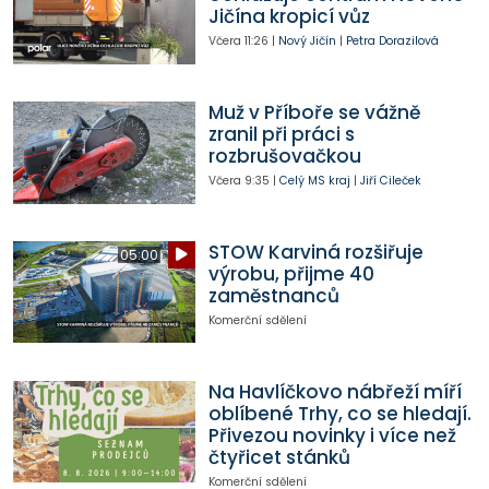
Jičína kropicí vůz
Včera
11:26
|
Nový Jičín
|
Petra Dorazilová
Muž v Příboře se vážně
zranil při práci s
rozbrušovačkou
Včera
9:35
|
Celý MS kraj
|
Jiří Cileček
STOW Karviná rozšiřuje
05:00
výrobu, přijme 40
zaměstnanců
Komerční sdělení
Na Havlíčkovo nábřeží míří
oblíbené Trhy, co se hledají.
Přivezou novinky i více než
čtyřicet stánků
Komerční sdělení