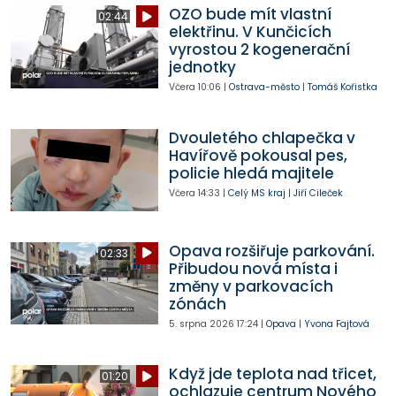
OZO bude mít vlastní
02:44
elektřinu. V Kunčicích
vyrostou 2 kogenerační
jednotky
Včera
10:06
|
Ostrava-město
|
Tomáš Kořistka
Dvouletého chlapečka v
Havířově pokousal pes,
policie hledá majitele
Včera
14:33
|
Celý MS kraj
|
Jiří Cileček
Opava rozšiřuje parkování.
02:33
Přibudou nová místa i
změny v parkovacích
zónách
5. srpna 2026
17:24
|
Opava
|
Yvona Fajtová
Když jde teplota nad třicet,
01:20
ochlazuje centrum Nového