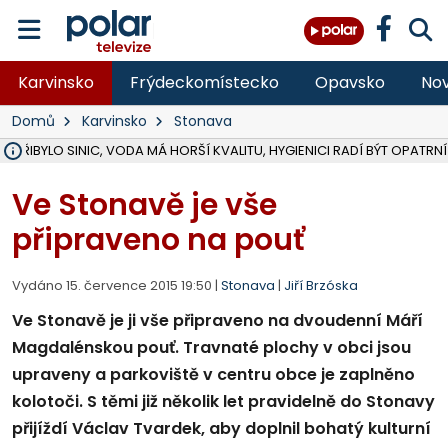
Karvinsko
Frýdeckomístecko
Opavsko
Nov
Domů
Karvinsko
Stonava
Ě PŘIBYLO SINIC, VODA MÁ HORŠÍ KVALITU, HYGIENICI RADÍ BÝT OPATRNÍ
ÚOHS DAL ZÁTORU POKUTU 100 000 ZA CHYBY V ZAKÁZCE NA OBN
AREÁL LODIČEK V KARVINÉ SE PŘIPRAVUJE NA VELKOU REKONSTRUKC
KARVINÁ ZNÁ BUDOUCÍ PODOBU AREÁLU LODIČKY V PARKU BOŽEN
MORAVSKOSLEZŠTÍ POLICISTÉ ODHALILI MEZINÁRODNÍ GANG PODVO
LÁKALI LIDI NA ZISKY Z KRYPTOMĚN, INFO A VIDEO NA POLAR.CZ
RADNÍ OSTRAVY A POSLANKYNĚ A. HOFFMANNOVÁ ZA PIRÁTY PODA
NA POSTUP MINISTERSTVA ŽIVOTNÍHO PROSTŘEDÍ V KAUZE HALDY 
MUŽ V PŘÍBOŘE SE VÁŽNĚ ZRANIL PŘI PRÁCI S ROZBRUŠOVAČKOU, I
SLEZSKÁ OSTRAVA PŘIPRAVUJE PROJEKTOVOU DOKUMENTACI PRO 
PODEZŘELÝ BALÍČEK ZASTAVIL PROVOZ NA NÁDRAŽÍ VE F-M, ČEKÁ 
CHLAPEČKA (2) V HAVÍŘOVĚ POKOUSAL PES, POLICIE HLEDÁ MAJITEL
MS KRAJ VYBUDUJE ZA 40 MILIONŮ V JABLUNKOVĚ NOVÝ MOST PŘES O
FOTBALISTA LAURI LAINE SE VRACÍ Z BANÍKU OSTRAVA NA PŮL ROK
F-M DOKONČIL VOLNOČASOVÝ AREÁL RIVKA PARK ZA 62 MILIONŮ,
Ve Stonavě je vše
připraveno na pouť
Vydáno 15. července 2015 19:50 |
Stonava
|
Jiří Brzóska
Ve Stonavě je ji vše připraveno na dvoudenní Máří
Magdalénskou pouť. Travnaté plochy v obci jsou
upraveny a parkoviště v centru obce je zaplněno
kolotoči. S těmi již několik let pravidelně do Stonavy
přijíždí Václav Tvardek, aby doplnil bohatý kulturní