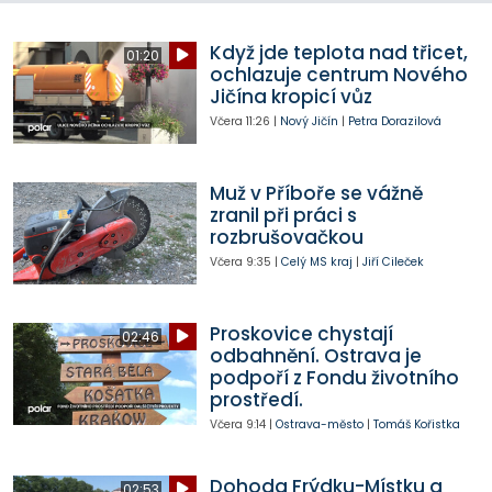
Když jde teplota nad třicet,
01:20
ochlazuje centrum Nového
Jičína kropicí vůz
Včera
11:26
|
Nový Jičín
|
Petra Dorazilová
Muž v Příboře se vážně
zranil při práci s
rozbrušovačkou
Včera
9:35
|
Celý MS kraj
|
Jiří Cileček
Proskovice chystají
02:46
odbahnění. Ostrava je
podpoří z Fondu životního
prostředí.
Včera
9:14
|
Ostrava-město
|
Tomáš Kořistka
Dohoda Frýdku-Místku a
02:53