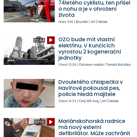
74letého cyklistu, ten přišel
o nohu a je v ohrožení
života
Dnes
9:18
|
Bruntál
|
Jiří Cileček
OZO bude mít vlastní
02:44
elektřinu. V Kunčicích
vyrostou 2 kogenerační
jednotky
Včera
10:06
|
Ostrava-město
|
Tomáš Kořistka
Dvouletého chlapečka v
Havířově pokousal pes,
policie hledá majitele
Včera
14:33
|
Celý MS kraj
|
Jiří Cileček
Mariánskohorská radnice
01:56
má nový externí
defibrilátor. Může zachránit