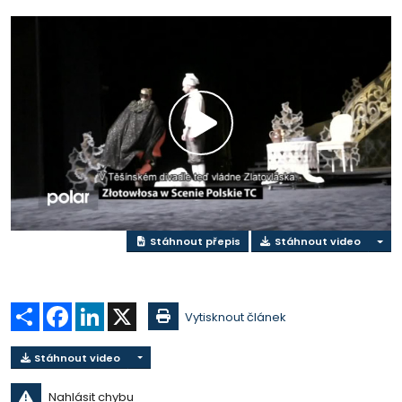
Přehrát
video
Stáhnout přepis
Stáhnout video
Sdílet
Facebook
LinkedIn
X
Vytisknout článek
Stáhnout video
Nahlásit chybu