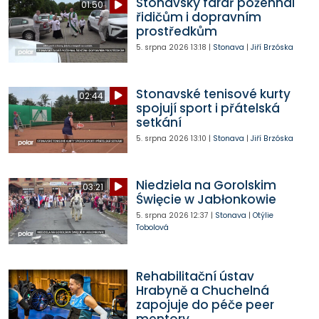
Stonavský farář požehnal
01:50
řidičům i dopravním
prostředkům
5. srpna 2026
13:18
|
Stonava
|
Jiří Brzóska
Stonavské tenisové kurty
02:44
spojují sport i přátelská
setkání
5. srpna 2026
13:10
|
Stonava
|
Jiří Brzóska
Niedziela na Gorolskim
03:21
Święcie w Jabłonkowie
5. srpna 2026
12:37
|
Stonava
|
Otýlie
Tobolová
Rehabilitační ústav
Hrabyně a Chuchelná
zapojuje do péče peer
mentory