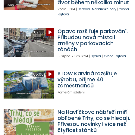
život během několika minut
Včera
19:04
|
Ostrava-Mariánské hory
|
Yvona
Fajtová
Opava rozšiřuje parkování.
02:33
Přibudou nová místa i
změny v parkovacích
zónách
5. srpna 2026
17:24
|
Opava
|
Yvona Fajtová
STOW Karviná rozšiřuje
05:00
výrobu, přijme 40
zaměstnanců
Komerční sdělení
Na Havlíčkovo nábřeží míří
oblíbené Trhy, co se hledají.
Přivezou novinky i více než
čtyřicet stánků