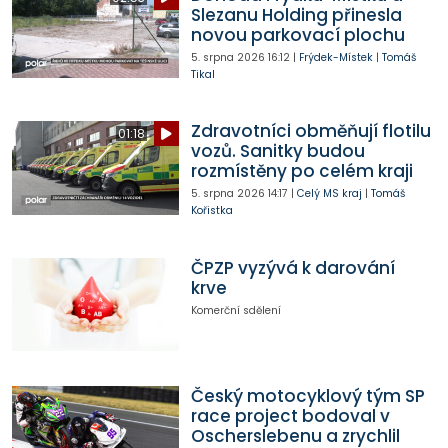
Slezanu Holding přinesla
novou parkovací plochu
5. srpna 2026
16:12
|
Frýdek-Místek
|
Tomáš
Tikal
Zdravotníci obměňují flotilu
01:18
vozů. Sanitky budou
rozmístěny po celém kraji
5. srpna 2026
14:17
|
Celý MS kraj
|
Tomáš
Kořistka
ČPZP vyzývá k darování
krve
Komerční sdělení
Český motocyklový tým SP
race project bodoval v
Oscherslebenu a zrychlil