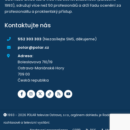
1993), sdružují více než 50 profesionálů a drží řadu ocenění za
profesionalitu a proklientský přístup.
Kontaktujte nás
552 303 303
(Nezasílejte SMS, děkujeme)
polar@polar.cz
Adresa:
Boleslavova 710/19
Ostrava-Mariánské Hory
709 00
Česká republika
1993 - 2026 POLAR televize Ostrava, s.r.o., orgánem dohledu je Rada pro
rozhlasové a televizní vysílání.