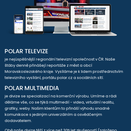
POLAR TELEVIZE
je nejúspěšnější regionální televizní společnost v ČR. Naše
štáby denně přinášejí reportáže z měst a obcí
Moravskoslezského kraje. Vysíláme je k lidem prostřednictvím
televizního vysílání, portálu polar.cz a sociálních sítí.
POLAR MULTIMEDIA
je divize se specializací na komerční výrobu. Umíme a rádi
děláme vše, co se týká multimedií - videa, virtuální realitu,
grafiky, weby. Našim klientům to přináší výhodu snadné
komunikace s jediným univerzálním a osvědčeným
dodavatelem.
Obě naše divize těží z více než 30ti let zkušeností (založeno