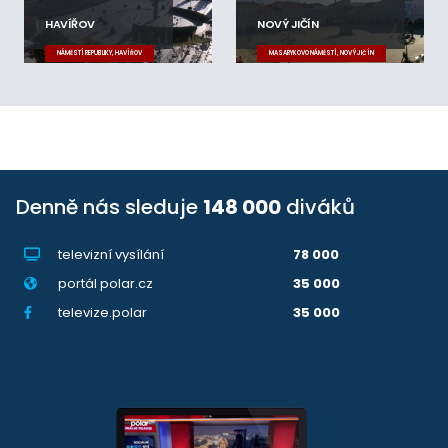
HAVÍŘOV
NOVÝ JIČÍN
NÁMĚSTÍ REPUBLIKY, HAVÍŘOV
MASARYKOVO NÁMĚSTÍ, NOVÝ JIČÍN
Denně nás sleduje
148 000
diváků
televizní vysílání
78 000
portál polar.cz
35 000
televize.polar
35 000