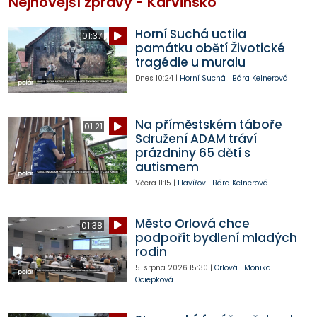
Nejnovější zprávy - Karvinsko
Horní Suchá uctila
01:37
památku obětí Životické
tragédie u muralu
Dnes
10:24
|
Horní Suchá
|
Bára Kelnerová
Na příměstském táboře
01:21
Sdružení ADAM tráví
prázdniny 65 dětí s
autismem
Včera
11:15
|
Havířov
|
Bára Kelnerová
Město Orlová chce
01:38
podpořit bydlení mladých
rodin
5. srpna 2026
15:30
|
Orlová
|
Monika
Ociepková