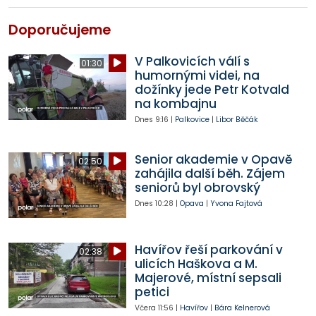
Doporučujeme
V Palkovicích válí s
01:30
humornými videi, na
dožínky jede Petr Kotvald
na kombajnu
Dnes
9:16
|
Palkovice
|
Libor Běčák
Senior akademie v Opavě
02:50
zahájila další běh. Zájem
seniorů byl obrovský
Dnes
10:28
|
Opava
|
Yvona Fajtová
Havířov řeší parkování v
02:38
ulicích Haškova a M.
Majerové, místní sepsali
petici
Včera
11:56
|
Havířov
|
Bára Kelnerová