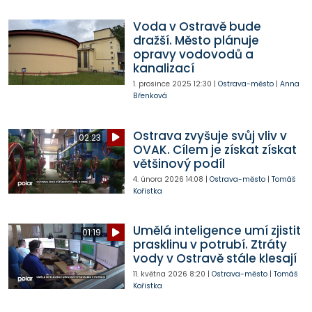
Voda v Ostravě bude
dražší. Město plánuje
opravy vodovodů a
kanalizací
1. prosince 2025
12:30
|
Ostrava-město
|
Anna
Břenková
Ostrava zvyšuje svůj vliv v
02:23
OVAK. Cílem je získat získat
většinový podíl
4. února 2026
14:08
|
Ostrava-město
|
Tomáš
Kořistka
Umělá inteligence umí zjistit
01:19
prasklinu v potrubí. Ztráty
vody v Ostravě stále klesají
11. května 2026
8:20
|
Ostrava-město
|
Tomáš
Kořistka