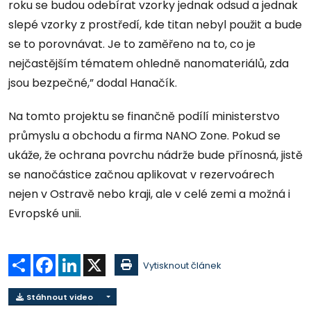
roku se budou odebírat vzorky jednak odsud a jednak
slepé vzorky z prostředí, kde titan nebyl použit a bude
se to porovnávat. Je to zaměřeno na to, co je
nejčastějším tématem ohledně nanomateriálů, zda
jsou bezpečné,” dodal Hanačík.
Na tomto projektu se finančně podílí ministerstvo
průmyslu a obchodu a firma NANO Zone. Pokud se
ukáže, že ochrana povrchu nádrže bude přínosná, jistě
se nanočástice začnou aplikovat v rezervoárech
nejen v Ostravě nebo kraji, ale v celé zemi a možná i
Evropské unii.
Sdílet
Facebook
LinkedIn
X
Vytisknout článek
Stáhnout video