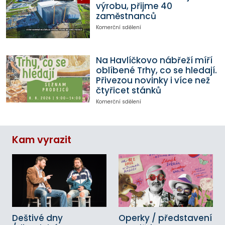
výrobu, přijme 40
zaměstnanců
Komerční sdělení
Na Havlíčkovo nábřeží míří
oblíbené Trhy, co se hledají.
Přivezou novinky i více než
čtyřicet stánků
Komerční sdělení
Kam vyrazit
Deštivé dny
Operky / představení