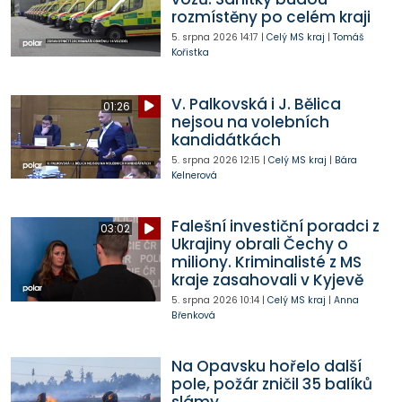
rozmístěny po celém kraji
5. srpna 2026
14:17
|
Celý MS kraj
|
Tomáš
Kořistka
V. Palkovská i J. Bělica
01:26
nejsou na volebních
kandidátkách
5. srpna 2026
12:15
|
Celý MS kraj
|
Bára
Kelnerová
Falešní investiční poradci z
03:02
Ukrajiny obrali Čechy o
miliony. Kriminalisté z MS
kraje zasahovali v Kyjevě
5. srpna 2026
10:14
|
Celý MS kraj
|
Anna
Břenková
Na Opavsku hořelo další
pole, požár zničil 35 balíků