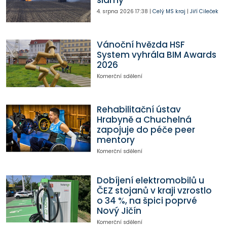
slámy
4. srpna 2026
17:38
|
Celý MS kraj
|
Jiří Cileček
Vánoční hvězda HSF
System vyhrála BIM Awards
2026
Komerční sdělení
Rehabilitační ústav
Hrabyně a Chuchelná
zapojuje do péče peer
mentory
Komerční sdělení
Dobíjení elektromobilů u
ČEZ stojanů v kraji vzrostlo
o 34 %, na špici poprvé
Nový Jičín
Komerční sdělení