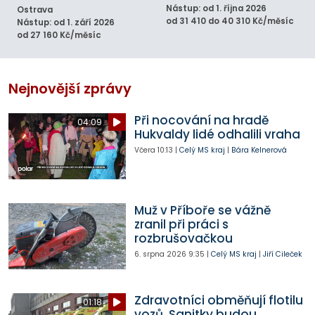
Nástup: od 1. října 2026
Ostrava
od 31 410 do 40 310 Kč/měsíc
Nástup: od 1. září 2026
od 27 160 Kč/měsíc
Nejnovější zprávy
Při nocování na hradě
04:09
Hukvaldy lidé odhalili vraha
Včera
10:13
|
Celý MS kraj
|
Bára Kelnerová
Muž v Příboře se vážně
zranil při práci s
rozbrušovačkou
6. srpna 2026
9:35
|
Celý MS kraj
|
Jiří Cileček
Zdravotníci obměňují flotilu
01:18
vozů. Sanitky budou