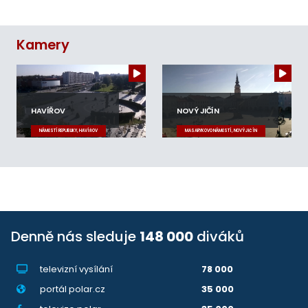
Kamery
HAVÍŘOV
NOVÝ JIČÍN
NÁMĚSTÍ REPUBLIKY, HAVÍŘOV
MASARYKOVO NÁMĚSTÍ, NOVÝ JIČÍN
Denně nás sleduje
148 000
diváků
televizní vysílání
78 000
portál polar.cz
35 000