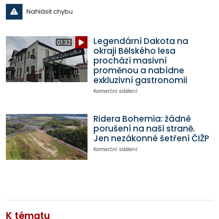
Nahlásit chybu
Legendární Dakota na
01:32
okraji Bělského lesa
prochází masivní
proměnou a nabídne
exkluzivní gastronomii
Komerční sdělení
Ridera Bohemia: žádné
porušení na naší straně.
Jen nezákonné šetření ČIŽP
Komerční sdělení
K tématu