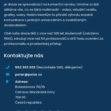
je divize se specializací na komerční výrobu. Umíme a rádi
děláme vše, co se týká multimedií - videa, virtuální realitu,
grafiky, weby. Našim klientům to přináší výhodu snadné
komunikace s jediným univerzálním a osvědčeným
dodavatelem.
Obě naše divize těží z více než 30ti let zkušeností (založeno
1993), sdružují více než 50 profesionálů a drží řadu ocenění za
profesionalitu a proklientský přístup.
Kontaktujte nás
552 303 303
(Nezasílejte SMS, děkujeme)
polar@polar.cz
Adresa:
Boleslavova 710/19
Ostrava-Mariánské Hory
709 00
Česká republika