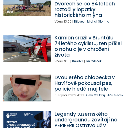
Dvorech se po 84 letech
roztočily lopatky
historického mlýna
Včera
13:00
|
Bílovec
|
Michal Slonina
Kamion srazil v Bruntálu
74letého cyklistu, ten přišel
o nohu a je v ohrožení
života
Včera
9:18
|
Bruntál
|
Jiří Cileček
Dvouletého chlapečka v
Havířově pokousal pes,
policie hledá majitele
6. srpna 2026
14:33
|
Celý MS kraj
|
Jiří Cileček
Legendy tuzemského
undergroundu zavítají na
PERIFERII Ostrava už v