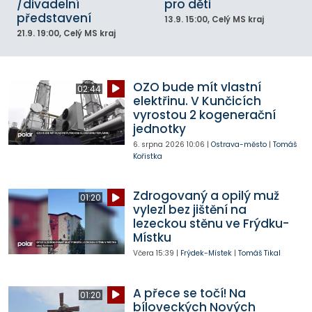
/divadelní
pro děti
představení
13.9.
15:00
, Celý MS kraj
21.9.
19:00
, Celý MS kraj
OZO bude mít vlastní
02:44
elektřinu. V Kunčicích
vyrostou 2 kogenerační
jednotky
6. srpna 2026
10:06
|
Ostrava-město
|
Tomáš
Kořistka
Zdrogovaný a opilý muž
01:20
vylezl bez jištění na
lezeckou stěnu ve Frýdku-
Místku
Včera
15:39
|
Frýdek-Místek
|
Tomáš Tikal
A přece se točí! Na
01:20
bíloveckých Nových