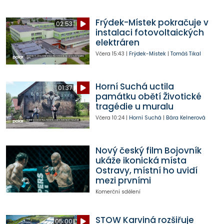
Frýdek-Místek pokračuje v
02:53
instalaci fotovoltaických
elektráren
Včera
15:43
|
Frýdek-Místek
|
Tomáš Tikal
Horní Suchá uctila
01:37
památku obětí Životické
tragédie u muralu
Včera
10:24
|
Horní Suchá
|
Bára Kelnerová
Nový český film Bojovník
ukáže ikonická místa
Ostravy, místní ho uvidí
mezi prvními
Komerční sdělení
STOW Karviná rozšiřuje
05:00