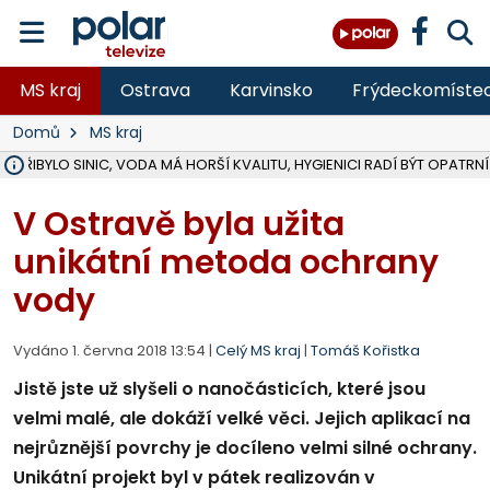
MS kraj
Ostrava
Karvinsko
Frýdeckomíste
Domů
MS kraj
Ě PŘIBYLO SINIC, VODA MÁ HORŠÍ KVALITU, HYGIENICI RADÍ BÝT OPATRNÍ
ÚOHS DAL ZÁTORU POKUTU 100 000 ZA CHYBY V ZAKÁZCE NA OBN
AREÁL LODIČEK V KARVINÉ SE PŘIPRAVUJE NA VELKOU REKONSTRUKC
KARVINÁ ZNÁ BUDOUCÍ PODOBU AREÁLU LODIČKY V PARKU BOŽEN
CYKLISTU (74) SRAZIL V BRUNTÁLU KAMION, JE V OHROŽENÍ ŽIVOTA,
POLICIE HLEDÁ PŘÍPADNÉ SVĚDKY, KTEŘÍ POMŮŽOU OBJASNIT PRŮ
RADNÍ OSTRAVY A POSLANKYNĚ A. HOFFMANNOVÁ ZA PIRÁTY PODA
NA POSTUP MINISTERSTVA ŽIVOTNÍHO PROSTŘEDÍ V KAUZE HALDY 
MUŽ V PŘÍBOŘE SE VÁŽNĚ ZRANIL PŘI PRÁCI S ROZBRUŠOVAČKOU, I
SLEZSKÁ OSTRAVA PŘIPRAVUJE PROJEKTOVOU DOKUMENTACI PRO 
PODEZŘELÝ BALÍČEK ZASTAVIL PROVOZ NA NÁDRAŽÍ VE F-M, ČEKÁ 
CHLAPEČKA (2) V HAVÍŘOVĚ POKOUSAL PES, POLICIE HLEDÁ MAJITEL
MS KRAJ VYBUDUJE ZA 40 MILIONŮ V JABLUNKOVĚ NOVÝ MOST PŘES O
FOTBALISTA LAURI LAINE SE VRACÍ Z BANÍKU OSTRAVA NA PŮL ROK
F-M DOKONČIL VOLNOČASOVÝ AREÁL RIVKA PARK ZA 62 MILIONŮ,
V Ostravě byla užita
unikátní metoda ochrany
vody
Vydáno 1. června 2018 13:54 |
Celý MS kraj
|
Tomáš Kořistka
Jistě jste už slyšeli o nanočásticích, které jsou
velmi malé, ale dokáží velké věci. Jejich aplikací na
nejrůznější povrchy je docíleno velmi silné ochrany.
Unikátní projekt byl v pátek realizován v