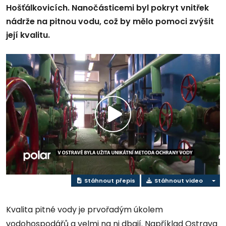
Hošťálkovicích. Nanočásticemi byl pokryt vnitřek
nádrže na pitnou vodu, což by mělo pomoci zvýšit
její kvalitu.
Přehrát
video
Stáhnout přepis
Stáhnout video
Kvalita pitné vody je prvořadým úkolem
vodohospodářů a velmi na ni dbají. Například Ostrava