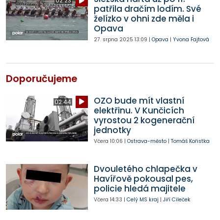
02:23
patřila dračím lodím. Své
želízko v ohni zde měla i
Opava
27. srpna 2025
13:09
|
Opava
|
Yvona Fajtová
Doporučujeme
OZO bude mít vlastní
02:44
elektřinu. V Kunčicích
vyrostou 2 kogenerační
jednotky
Včera
10:06
|
Ostrava-město
|
Tomáš Kořistka
Dvouletého chlapečka v
Havířově pokousal pes,
policie hledá majitele
Včera
14:33
|
Celý MS kraj
|
Jiří Cileček