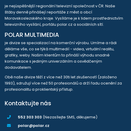
je nejúspěšnější regionální televizní společnost v ČR. Naše
štáby denně přinášejí reportáže z měst a obcí
Moravskoslezského kraje. Vysíláme je k lidem prostřednictvím
televizního vysílání, portálu polar.cz a sociálních sítí.
POLAR MULTIMEDIA
je divize se specializací na komerční výrobu. Umíme a rádi
děláme vše, co se týká multimedií - videa, virtuální realitu,
grafiky, weby. Našim klientům to přináší výhodu snadné
komunikace s jediným univerzálním a osvědčeným
dodavatelem.
Obě naše divize těží z více než 30ti let zkušeností (založeno
1993), sdružují více než 50 profesionálů a drží řadu ocenění za
profesionalitu a proklientský přístup.
Kontaktujte nás
552 303 303
(Nezasílejte SMS, děkujeme)
polar@polar.cz