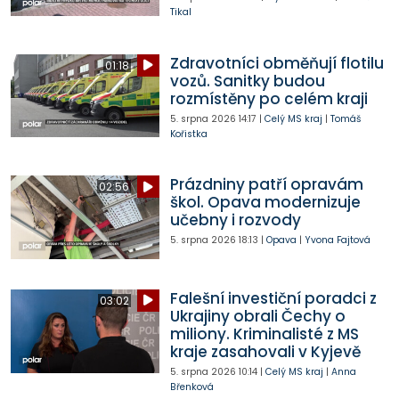
Tikal
Zdravotníci obměňují flotilu
01:18
vozů. Sanitky budou
rozmístěny po celém kraji
5. srpna 2026
14:17
|
Celý MS kraj
|
Tomáš
Kořistka
Prázdniny patří opravám
02:56
škol. Opava modernizuje
učebny i rozvody
5. srpna 2026
18:13
|
Opava
|
Yvona Fajtová
Falešní investiční poradci z
03:02
Ukrajiny obrali Čechy o
miliony. Kriminalisté z MS
kraje zasahovali v Kyjevě
5. srpna 2026
10:14
|
Celý MS kraj
|
Anna
Břenková