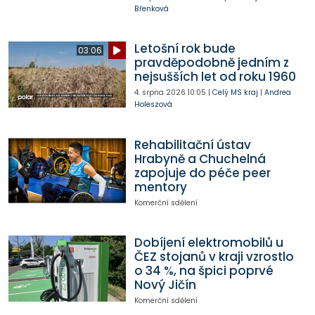
Břenková
Letošní rok bude
03:06
pravděpodobně jedním z
nejsušších let od roku 1960
4. srpna 2026
10:05
|
Celý MS kraj
|
Andrea
Holeszová
Rehabilitační ústav
Hrabyně a Chuchelná
zapojuje do péče peer
mentory
Komerční sdělení
Dobíjení elektromobilů u
ČEZ stojanů v kraji vzrostlo
o 34 %, na špici poprvé
Nový Jičín
Komerční sdělení