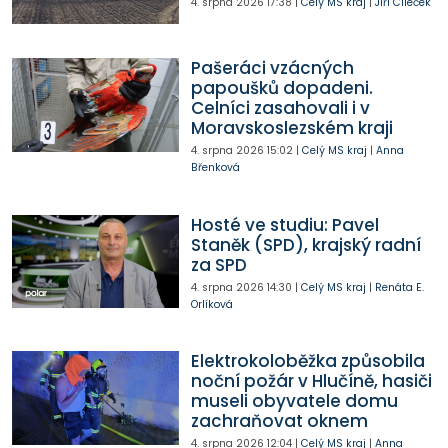
4. srpna 2026
17:38
|
Celý MS kraj
|
Jiří Cileček
Pašeráci vzácných
papoušků dopadeni.
Celníci zasahovali i v
Moravskoslezském kraji
4. srpna 2026
15:02
|
Celý MS kraj
|
Anna
Břenková
Hosté ve studiu: Pavel
Staněk (SPD), krajský radní
za SPD
4. srpna 2026
14:30
|
Celý MS kraj
|
Renáta E.
Orlíková
Elektrokoloběžka způsobila
noční požár v Hlučíně, hasiči
museli obyvatele domu
zachraňovat oknem
4. srpna 2026
12:04
|
Celý MS kraj
|
Anna