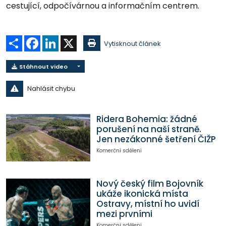
cestující, odpočívárnou a informačním centrem.
Sdílet
Facebook
LinkedIn
X
Vytisknout článek
Stáhnout video
Nahlásit chybu
Ridera Bohemia: žádné
porušení na naší straně.
Jen nezákonné šetření ČIŽP
Komerční sdělení
Nový český film Bojovník
ukáže ikonická místa
Ostravy, místní ho uvidí
mezi prvními
Komerční sdělení