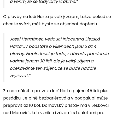
a věřím, že se tady brzy vrátíme.“
O plavby na lodi Harta je velký zájem, takže pokud se
chcete svézt, měli byste se objednat dopředu.
Josef Hetmánek, vedoucí Infocentra Slezská
Harta: „V podstatě o víkendech jsou 3 až 4
plavby. Naplněnost je teda, z důvodu pandemie
vozíme jenom 30 lidí. ale je velký zájem a
očekáváme ten zájem. že se bude nadále
zvyšovat.“
Za normálního provozu loď Harta pojme 45 lidí plus
posádku. Je plně bezbariérová a v podpalubí může
přepravit až 10 kol. Domovský přístav má v Leskovci
nad Moravicí, kde vzniklo i zázemí s toaletami pro