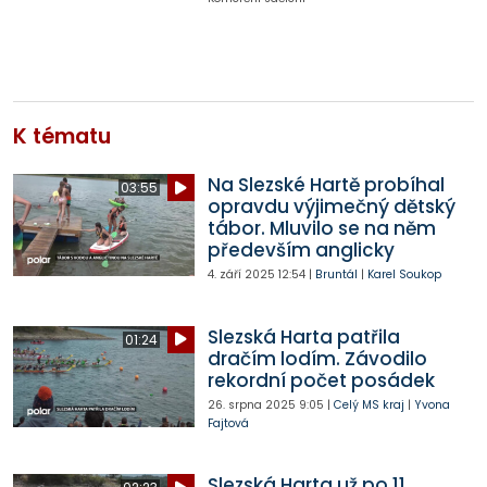
K tématu
Na Slezské Hartě probíhal
03:55
opravdu výjimečný dětský
tábor. Mluvilo se na něm
především anglicky
4. září 2025
12:54
|
Bruntál
|
Karel Soukop
Slezská Harta patřila
01:24
dračím lodím. Závodilo
rekordní počet posádek
26. srpna 2025
9:05
|
Celý MS kraj
|
Yvona
Fajtová
Slezská Harta už po 11.