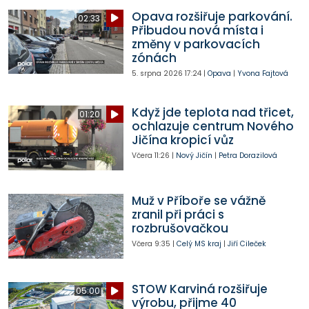
Opava rozšiřuje parkování.
02:33
Přibudou nová místa i
změny v parkovacích
zónách
5. srpna 2026
17:24
|
Opava
|
Yvona Fajtová
Když jde teplota nad třicet,
01:20
ochlazuje centrum Nového
Jičína kropicí vůz
Včera
11:26
|
Nový Jičín
|
Petra Dorazilová
Muž v Příboře se vážně
zranil při práci s
rozbrušovačkou
Včera
9:35
|
Celý MS kraj
|
Jiří Cileček
STOW Karviná rozšiřuje
05:00
výrobu, přijme 40