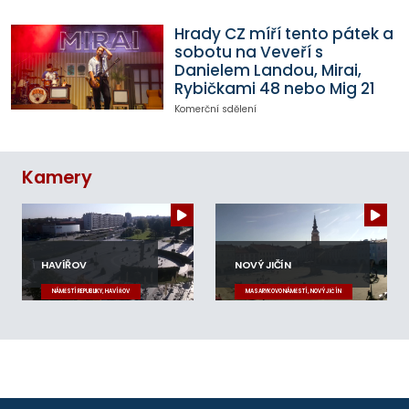
Hrady CZ míří tento pátek a
sobotu na Veveří s
Danielem Landou, Mirai,
Rybičkami 48 nebo Mig 21
Komerční sdělení
Kamery
HAVÍŘOV
NOVÝ JIČÍN
NÁMĚSTÍ REPUBLIKY, HAVÍŘOV
MASARYKOVO NÁMĚSTÍ, NOVÝ JIČÍN