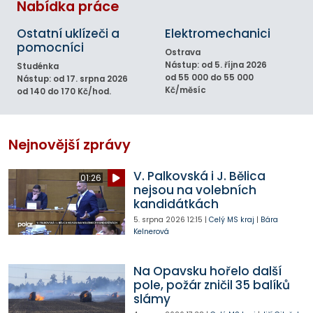
Nabídka práce
Ostatní uklízeči a
Elektromechanici
pomocníci
Ostrava
Nástup: od 5. října 2026
Studénka
od 55 000 do 55 000
Nástup: od 17. srpna 2026
Kč/měsíc
od 140 do 170 Kč/hod.
Nejnovější zprávy
V. Palkovská i J. Bělica
01:26
nejsou na volebních
kandidátkách
5. srpna 2026
12:15
|
Celý MS kraj
|
Bára
Kelnerová
Na Opavsku hořelo další
pole, požár zničil 35 balíků
slámy