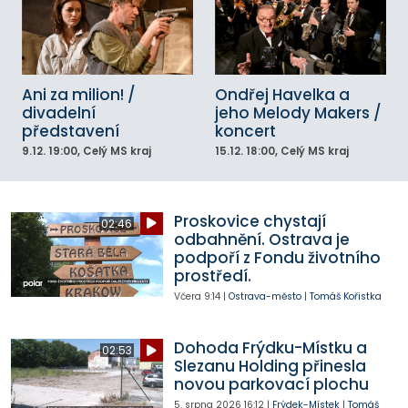
Ani za milion! /
Ondřej Havelka a
divadelní
jeho Melody Makers /
představení
koncert
9.12.
19:00
, Celý MS kraj
15.12.
18:00
, Celý MS kraj
Proskovice chystají
02:46
odbahnění. Ostrava je
podpoří z Fondu životního
prostředí.
Včera
9:14
|
Ostrava-město
|
Tomáš Kořistka
Dohoda Frýdku-Místku a
02:53
Slezanu Holding přinesla
novou parkovací plochu
5. srpna 2026
16:12
|
Frýdek-Místek
|
Tomáš