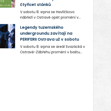
čtyřicet stánků
V sobotu 8. srpna se Havlíčkovo
nábřeží v Ostravě opět promění v
místo plné vůní, chutí a poctivých
Legendy tuzemského
lokálních výrobků. Trhy, co se hledají
undergroundu zavítají na
tentokrát nabídnou více než čtyřicet
PERIFERII Ostrava už v sobotu
pečlivě vybraných stánků s kvalitní
gastronomií, farmářskými produkty,
V sobotu 8. srpna se areál Svazácká v
designem i řemeslnou tvorbou.
Ostravě-Zábřehu promění v baštu
Návštěvníci se mohou těšit nejen na
undergroundové a alternativní
oblíbené stálice, ale také na řadu
hudby. Uskuteční se zde totiž první
novinek, které v Ostravě běžně
ročník festivalu PERIFERIE Ostrava.
nepotkají.
Brány areálu se otevřou půlhodinu po
poledni, na příchozí čekají koncerty,
autorská čtení a rozhovory.
Vstupenky v ceně 450 Kč jsou v
prodeji.