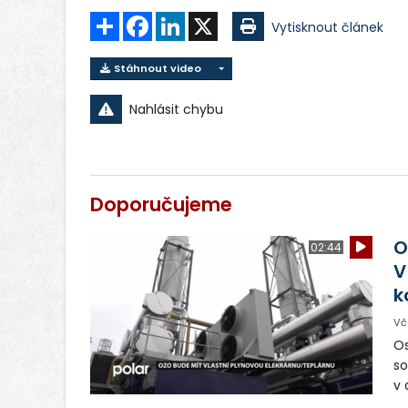
Sdílet
Facebook
LinkedIn
X
Vytisknout článek
Stáhnout video
Nahlásit chybu
Doporučujeme
O
02:44
V
k
Vč
Os
so
v 
ná