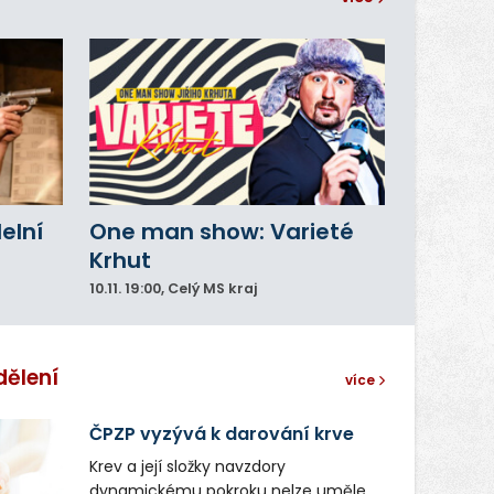
delní
One man show: Varieté
Krhut
10.11.
19:00
, Celý MS kraj
dělení
více
ČPZP vyzývá k darování krve
Krev a její složky navzdory
dynamickému pokroku nelze uměle