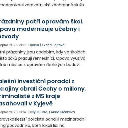
modernizaci zdravotnické záchranné služby
do provozu nyní zamířilo 14 nových sanitek
bavených nejmodernější technikou.
rázdniny patří opravám škol.
pava modernizuje učebny i
ozvody
 srpna 2026
18:13
|
Opava
|
Yvona Fajtová
tní prázdniny jsou obdobím, kdy ve školách
sto žáků pracují řemeslníci. Opava využívá
lné měsíce k opravám školských budov.
tos jsou díky obnově školek po
ředloňských povodních práce méně
alešní investiční poradci z
zsáhlé.
krajiny obrali Čechy o miliony.
riminalisté z MS kraje
asahovali v Kyjevě
 srpna 2026
10:14
|
Celý MS kraj
|
Anna Břenková
ravskoslezští policisté odhalili mezinárodní
ng podvodníků, kteří lákali lidi na