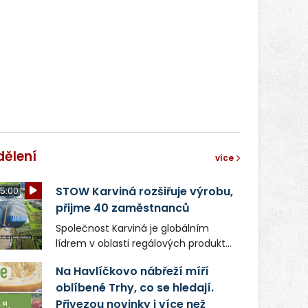
světa vrcholových zápasů, tentokrát
v MMA.
dělení
více
STOW Karviná rozšiřuje výrobu,
5:00
přijme 40 zaměstnanců
Společnost Karviná je globálním
lídrem v oblasti regálových produktů
a systémů, stabilním
Na Havlíčkovo nábřeží míří
zaměstnavatelem na Karvinsku a
oblíbené Trhy, co se hledají.
firmou s obrovským potenciálem.
Přivezou novinky i více než