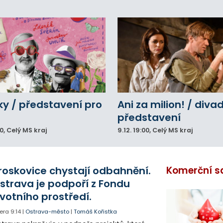
y / představení pro
Ani za milion! / diva
představení
00
, Celý MS kraj
9.12.
19:00
, Celý MS kraj
roskovice chystají odbahnění.
Komerční s
strava je podpoří z Fondu
ivotního prostředí.
era
9:14
|
Ostrava-město
|
Tomáš Kořistka