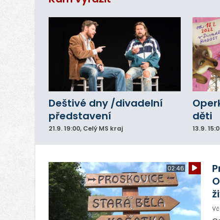
Deštivé dny /divadelní
Operk
představení
děti
21.9.
19:00
, Celý MS kraj
13.9.
15:
P
02:46
O
ž
Vč