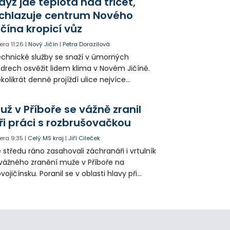
dyž jde teplota nad třicet,
ké řidiče v parkovacích zónách.
chlazuje centrum Nového
ičína kropicí vůz
era
11:26
|
Nový Jičín
|
Petra Dorazilová
chnické služby se snaží v úmorných
drech osvěžit lidem klima v Novém Jičíně.
kolikrát denně projíždí ulice nejvíce
hřátého centra kropící vůz. Zvýšila se také
tenzita zálivky květinových záhonů.
už v Příboře se vážně zranil
ři práci s rozbrušovačkou
era
9:35
|
Celý MS kraj
|
Jiří Cileček
 středu ráno zasahovali záchranáři i vrtulník
vážného zranění muže v Příboře na
vojičínsku. Poranil se v oblasti hlavy při
áci s rozbrušovačkou. Následně byl
tulníkem přepraven do ostravské fakultní
emocnice.