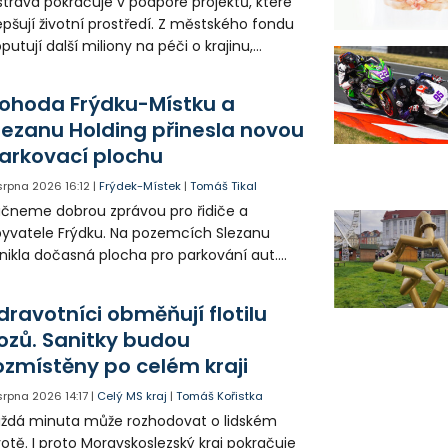
trava pokračuje v podpoře projektů, které
epšují životní prostředí. Z městského fondu
putují další miliony na péči o krajinu,
řejný prostor i environmentální výchovu
tí a mládeže.
ohoda Frýdku-Místku a
lezanu Holding přinesla novou
arkovací plochu
 srpna 2026
16:12
|
Frýdek-Místek
|
Tomáš Tikal
čneme dobrou zprávou pro řidiče a
yvatele Frýdku. Na pozemcích Slezanu
nikla dočasná plocha pro parkování aut.
ohodlo se na tom město s vedením
olečnosti Slezan Holding.
dravotníci obměňují flotilu
ozů. Sanitky budou
ozmístěny po celém kraji
 srpna 2026
14:17
|
Celý MS kraj
|
Tomáš Kořistka
ždá minuta může rozhodovat o lidském
votě. I proto Moravskoslezský kraj pokračuje