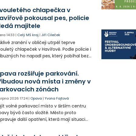
olia přímo v Kunčicích.
vouletého chlapečka v
avířově pokousal pes, policie
ledá majitele
era
14:33
|
Celý MS kraj
|
Jiří Cileček
klivé zranění v obličeji utrpěl teprve
ouletý chlapeček v Havířově. Podle policie i
íbuzných ho napadl pes, který pobíhal bez
dítka a náhubku. Majitel psa údajně z místa
ešel. Případem už se zabývá policie, která
pava rozšiřuje parkování.
jitele psa hledá.
řibudou nová místa i změny v
arkovacích zónách
 srpna 2026
17:24
|
Opava
|
Yvona Fajtová
jít volné parkovací místo v širším centru
avy bývá často složité. Město proto
ipravuje další opatření, která mají situaci
epšit. Vznikají nová parkovací stání, mění se
ganizace dopravy a některé novinky čekají