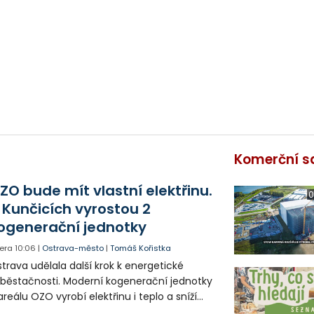
Komerční s
ZO bude mít vlastní elektřinu.
0
 Kunčicích vyrostou 2
ogenerační jednotky
era
10:06
|
Ostrava-město
|
Tomáš Kořistka
trava udělala další krok k energetické
běstačnosti. Moderní kogenerační jednotky
areálu OZO vyrobí elektřinu i teplo a sníží
klady i emise. Malou elektrárnu postaví