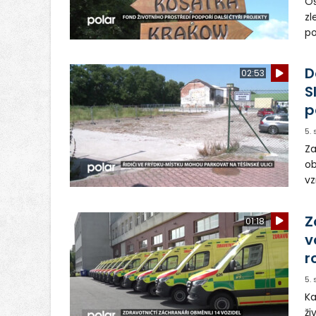
Os
zl
po
ve
dě
D
02:53
S
p
5.
Za
ob
vz
D
sp
Z
01:18
v
r
5.
Ka
ži