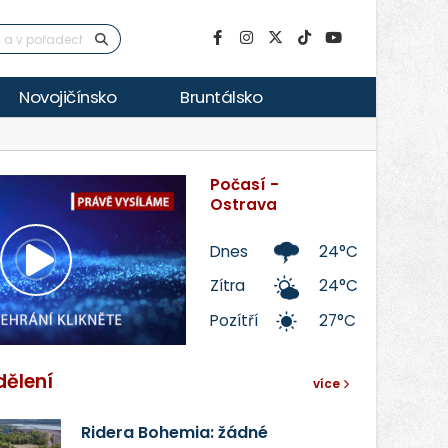
Novojičínsko
Bruntálsko
Počasí -
Ostrava
Dnes
24°C
Přehrát
Zítra
24°C
Pozítří
27°C
video
dělení
více
Ridera Bohemia: žádné