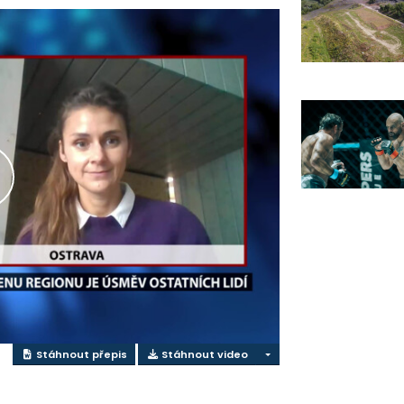
řehrát
ideo
Stáhnout přepis
Stáhnout video