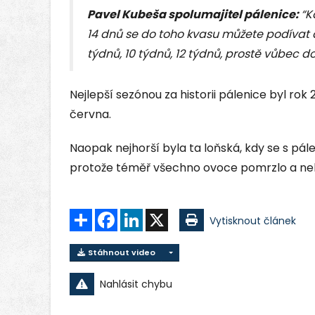
Pavel Kubeša spolumajitel pálenice:
“K
14 dnů se do toho kvasu můžete podívat 
týdnů, 10 týdnů, 12 týdnů, prostě vůbec d
Nejlepší sezónou za historii pálenice byl rok 
června.
Naopak nejhorší byla ta loňská, kdy se s pál
protože téměř všechno ovoce pomrzlo a neb
Sdílet
Facebook
LinkedIn
X
Vytisknout článek
Stáhnout video
Nahlásit chybu