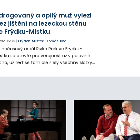
klady i emise. Malou elektrárnu postaví
olia přímo v Kunčicích.
drogovaný a opilý muž vylezl
ez jištění na lezeckou stěnu
e Frýdku-Místku
era
15:39
|
Frýdek-Místek
|
Tomáš Tikal
lnočasový areál Rivka Park ve Frýdku-
stku se otevře pro veřejnost až v polovině
pna, už teď se tam ale sjely všechny složky
áchranného systému. Důvodem bylo
iknutí opilého muže pod vlivem drog do
eálu. Vyšplhal na lezeckou stěnu a nemohl
lů.