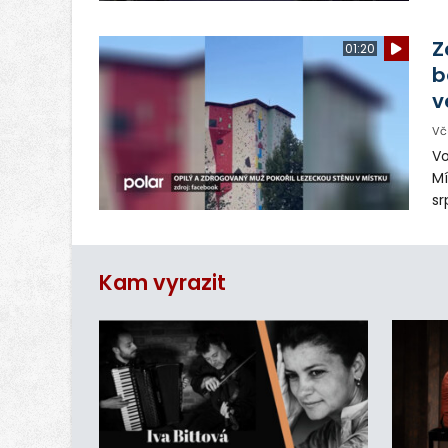
ná
Ve
Z
01:20
b
v
Vč
Vo
Mí
sr
z
vn
ar
Kam vyrazit
do