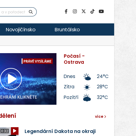
Novojičínsko
Bruntálsko
Počasí -
Ostrava
Dnes
24°C
Přehrát
Zítra
28°C
Pozítří
32°C
video
dělení
více
Legendární Dakota na okraji
01:32