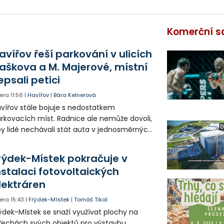
Komerční s
avířov řeší parkování v ulicích
aškova a M. Majerové, místní
epsali petici
era
11:56
|
Havířov
|
Bára Kelnerová
vířov stále bojuje s nedostatkem
rkovacích míst. Radnice ale nemůže dovoli,
0
y lidé nechávali stát auta v jednosměrných
icích, kde nezbývá místo pro průjezd IZS.
tuace se teď řeší v jednom vnitrobloku, kde
rýdek-Místek pokračuje v
 někteří obyvatelé rozhodli sepsat petici.
nstalaci fotovoltaických
lektráren
era
15:43
|
Frýdek-Místek
|
Tomáš Tikal
ýdek-Místek se snaží využívat plochy na
řechách svých objektů pro výstavbu