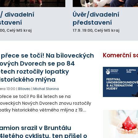
/ divadelní
Úvěr/divadelní
stavení
představení
:00
, Celý MS kraj
17.9.
19:00
, Celý MS kraj
 přece se točí! Na bíloveckých
Komerční s
ových Dvorech se po 84
etech roztočily lopatky
istorického mlýna
era
13:00
|
Bílovec
|
Michal Slonina
přece se točí! Po 84 letech se na
loveckých Nových Dvorech znovu roztočily
patky historického větrného mlýna z 19.
oletí. Kvůli nepříznivému větru je ale museli
zpohybovat dobrovolníci.
amion srazil v Bruntálu
4letého cyklistu, ten přišel o