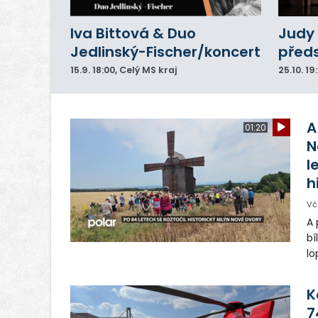
Iva Bittová & Duo
Judy 
Jedlinský-Fischer/koncert
před
15.9.
18:00
, Celý MS kraj
25.10.
19
A
01:20
N
l
h
Vč
A 
bí
lo
st
ro
K
7