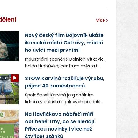
dělení
více
Nový český film Bojovník ukáže
ikonická místa Ostravy, místní
ho uvidí mezi prvními
Industriální scenérie Dolních Vítkovic,
halda Hrabůvka, centrum města i
další ikonická místa Ostravy se objeví
STOW Karviná rozšiřuje výrobu,
5:00
v novém filmu Bojovník, který vstoupí
přijme 40 zaměstnanců
do kin už 13. srpna. Režiséři Vojtěch
Frič a Tomáš Dianiška si
Společnost Karviná je globálním
moravskoslezskou metropoli
lídrem v oblasti regálových produktů
nevybrali náhodou – její syrová
a systémů, stabilním
atmosféra se stala přirozenou
Na Havlíčkovo nábřeží míří
zaměstnavatelem na Karvinsku a
součástí příběhu bývalého
oblíbené Trhy, co se hledají.
firmou s obrovským potenciálem.
boxerského šampiona Hoffa (Milan
Přivezou novinky i více než
Ondrík), jenž se po letech vrací do
čtyřicet stánků