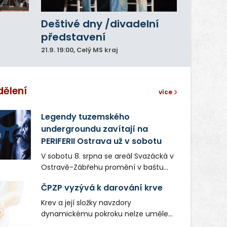
Deštivé dny /divadelní
představení
21.9.
19:00
, Celý MS kraj
dělení
více
Legendy tuzemského
undergroundu zavítají na
PERIFERII Ostrava už v sobotu
V sobotu 8. srpna se areál Svazácká v
Ostravě-Zábřehu promění v baštu
undergroundové a alternativní
ČPZP vyzývá k darování krve
hudby. Uskuteční se zde totiž první
ročník festivalu PERIFERIE Ostrava.
Krev a její složky navzdory
Brány areálu se otevřou půlhodinu po
dynamickému pokroku nelze uměle
poledni, na příchozí čekají koncerty,
vyrobit. Zdravotnictví se tudíž bez