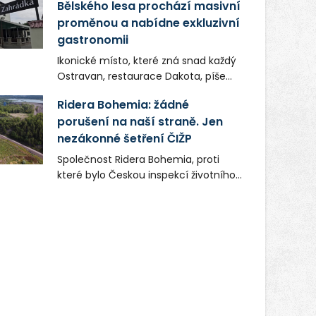
Bělského lesa prochází masivní
proměnou a nabídne exkluzivní
gastronomii
Ikonické místo, které zná snad každý
Ostravan, restaurace Dakota, píše
novou kapitolu. Silná mateřská
Ridera Bohemia: žádné
společnost Dang Investment Group
porušení na naší straně. Jen
s.r.o. investuje do projektu přes 50
nezákonné šetření ČIŽP
milionů korun. Cílem je přinést
Ostravě dva špičkové gastronomické
Společnost Ridera Bohemia, proti
koncepty, které v regionu dosud
které bylo Českou inspekcí životního
chyběly, luxusní středomořskou
prostředí (ČIŽP) čtyři roky vedeno
kuchyni a autentickou asijskou
vykonstruované řízení, při realizaci
gastronomii.
OVS na heřmanické haldě
postupovala v souladu se zákonem a
zadáním státního podniku DIAMO a v
této souvislosti nelze hovořit o
žádném odpadu. Ridera od počátku
označovala řízení ČIŽP za nezákonné
a domáhala se práva na spravedlivý