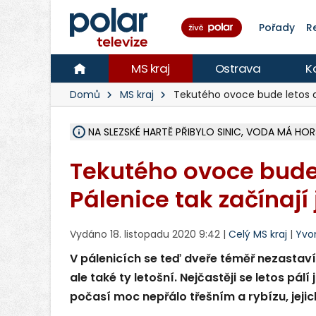
Pořady
R
MS kraj
Ostrava
K
Domů
MS kraj
Tekutého ovoce bude letos 
NA SLEZSKÉ HARTĚ PŘIBYLO SINIC, VODA MÁ HORŠ
ÚOHS DAL ZÁTORU POKUTU 100 000 ZA CHYBY 
AREÁL LODIČEK V KARVINÉ SE PŘIPRAVUJE NA VE
KARVINÁ ZNÁ BUDOUCÍ PODOBU AREÁLU LODIČ
CYKLISTU (74) SRAZIL V BRUNTÁLU KAMION, JE 
POLICIE HLEDÁ PŘÍPADNÉ SVĚDKY, KTEŘÍ POMŮ
RADNÍ OSTRAVY A POSLANKYNĚ A. HOFFMANNOV
NA POSTUP MINISTERSTVA ŽIVOTNÍHO PROSTŘED
MUŽ V PŘÍBOŘE SE VÁŽNĚ ZRANIL PŘI PRÁCI S 
SLEZSKÁ OSTRAVA PŘIPRAVUJE PROJEKTOVOU D
PODEZŘELÝ BALÍČEK ZASTAVIL PROVOZ NA NÁDRA
CHLAPEČKA (2) V HAVÍŘOVĚ POKOUSAL PES, POLI
MS KRAJ VYBUDUJE ZA 40 MILIONŮ V JABLUNKOVĚ
FOTBALISTA LAURI LAINE SE VRACÍ Z BANÍKU OS
F-M DOKONČIL VOLNOČASOVÝ AREÁL RIVKA PA
Tekutého ovoce bude 
Pálenice tak začínají
Vydáno 18. listopadu 2020 9:42 |
Celý MS kraj
|
Yvo
V pálenicích se teď dveře téměř nezastaví.
ale také ty letošní. Nejčastěji se letos pál
počasí moc nepřálo třešním a rybízu, jejic