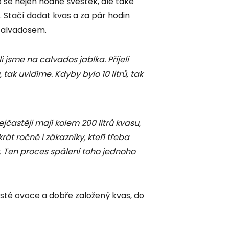
 se nejen hodně švestek, ale také
. Stačí dodat kvas a za pár hodin
o calvadosem.
li jsme na calvados jablka. Přijeli
 tak uvidíme. Kdyby bylo 10 litrů, tak
ejčastěji mají kolem 200 litrů kvasu,
rát ročně i zákazníky, kteří třeba
ny. Ten proces spálení toho jednoho
isté ovoce a dobře založený kvas, do