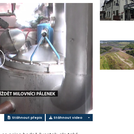
řehrát
ideo
Stáhnout přepis
Stáhnout video