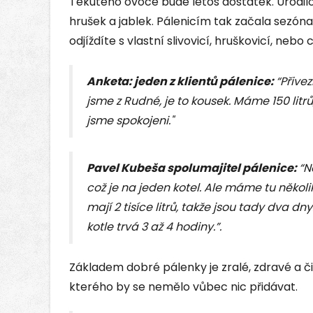
Tekutého ovoce bude letos dostatek. Urodilo
hrušek a jablek. Pálenicím tak začala sezóna
odjíždíte s vlastní slivovicí, hruškovicí, neb
Anketa: jeden z klientů pálenice:
“Přivez
jsme z Rudné, je to kousek. Máme 150 litrů,
jsme spokojeni."
Pavel Kubeša spolumajitel pálenice:
“N
což je na jeden kotel. Ale máme tu několik
mají 2 tisíce litrů, takže jsou tady dva d
kotle trvá 3 až 4 hodiny.”.
Základem dobré pálenky je zralé, zdravé a č
kterého by se nemělo vůbec nic přidávat.