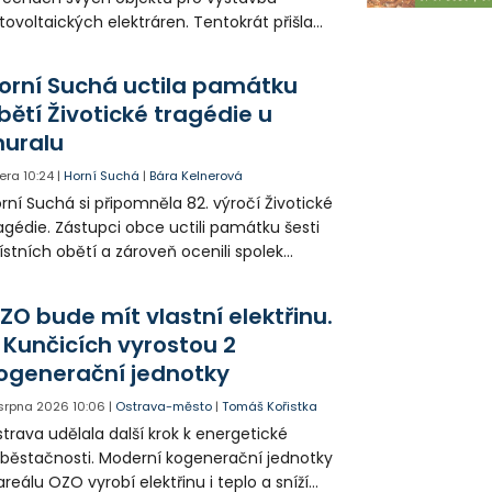
tovoltaických elektráren. Tentokrát přišla
da na 11. Základní školu ve Frýdku.
orní Suchá uctila památku
bětí Životické tragédie u
uralu
era
10:24
|
Horní Suchá
|
Bára Kelnerová
rní Suchá si připomněla 82. výročí Životické
agédie. Zástupci obce uctili památku šesti
stních obětí a zároveň ocenili spolek
votice Sobě za zpřístupnění informací o
agédii prostřednictvím QR kódů u
ZO bude mít vlastní elektřinu.
amátníků.
 Kunčicích vyrostou 2
ogenerační jednotky
 srpna 2026
10:06
|
Ostrava-město
|
Tomáš Kořistka
trava udělala další krok k energetické
běstačnosti. Moderní kogenerační jednotky
areálu OZO vyrobí elektřinu i teplo a sníží