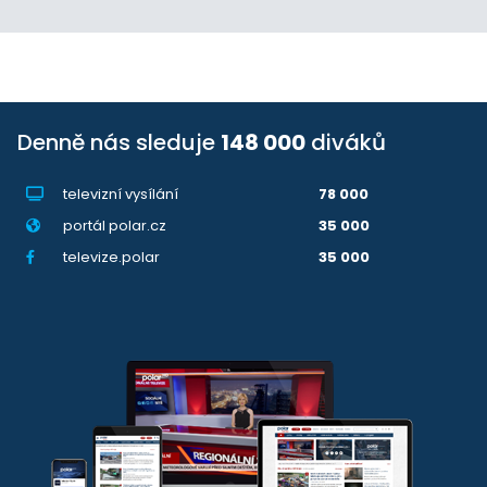
Denně nás sleduje
148 000
diváků
televizní vysílání
78 000
portál polar.cz
35 000
televize.polar
35 000