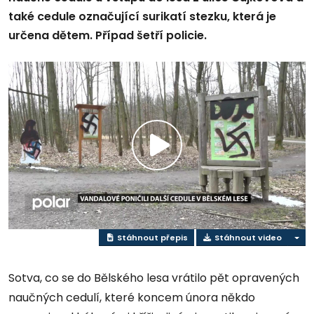
také cedule označující surikatí stezku, která je
určena dětem. Případ šetří policie.
Přehrát
video
Stáhnout přepis
Stáhnout video
Sotva, co se do Bělského lesa vrátilo pět opravených
naučných cedulí, které koncem února někdo