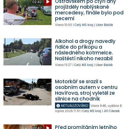
Ostravskem po čtyři dny
02:42
projížděly nablýskané
mercedesy, finále bylo pod
pecemi
Včera
10:00
|
Celý MS kraj
|
Libor Běčák
Alkohol a drogy navedly
řidiče do příkopu a
následného kotrmelce.
Naštěstí nikoho nezabil
Včera
13:27
|
Celý MS kraj
|
Libor Běčák
Motorkář se srazil s
osobním autem v centru
Havířova, stroj vyletěl ze
silnice na chodník
AKTUALIZOVÁNO
Včera
9:45
,
vydáno 8.
srpna 2026
17:51
|
Celý MS kraj
|
Jiří Cileček
Před promítáním letního
01:42