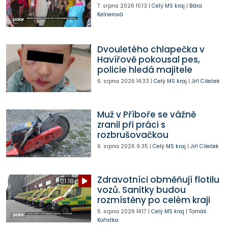
7. srpna 2026
10:13
|
Celý MS kraj
|
Bára
Kelnerová
Dvouletého chlapečka v
Havířově pokousal pes,
policie hledá majitele
6. srpna 2026
14:33
|
Celý MS kraj
|
Jiří Cileček
Muž v Příboře se vážně
zranil při práci s
rozbrušovačkou
6. srpna 2026
9:35
|
Celý MS kraj
|
Jiří Cileček
Zdravotníci obměňují flotilu
01:18
vozů. Sanitky budou
rozmístěny po celém kraji
5. srpna 2026
14:17
|
Celý MS kraj
|
Tomáš
Kořistka