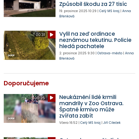
Způsobil škodu za 27 tisíc
19. prosince 2025
10:29
|
Celý MS kraj
|
Anna
Břenková
Vylil na zeď ordinace
00:31
neznámou tekutinu. Policie
hledá pachatele
2. prosince 2025
9:30
|
Ostrava-město
|
Anna
Břenková
Doporučujeme
Neukáznění lidé krmili
00:25
mandrily v Zoo Ostrava.
Špatné krmivo může
zvířata zabít
Včera
16:52
|
Celý MS kraj
|
Jiří Cileček