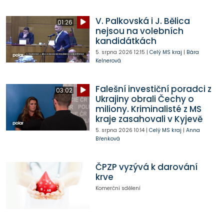
V. Palkovská i J. Bělica
01:26
nejsou na volebních
kandidátkách
5. srpna 2026
12:15
|
Celý MS kraj
|
Bára
Kelnerová
Falešní investiční poradci z
03:02
Ukrajiny obrali Čechy o
miliony. Kriminalisté z MS
kraje zasahovali v Kyjevě
5. srpna 2026
10:14
|
Celý MS kraj
|
Anna
Břenková
ČPZP vyzývá k darování
krve
Komerční sdělení