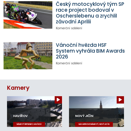
Český motocyklový tým SP
race project bodoval v
Oscherslebenu a zrychlil
závodní Aprilii
Komerční sdělení
Vánoční hvězda HSF
System vyhrála BIM Awards
2026
Komerční sdělení
Kamery
HAVÍŘOV
NOVÝ JIČÍN
NÁMĚSTÍ REPUBLIKY, HAVÍŘOV
MASARYKOVO NÁMĚSTÍ, NOVÝ JIČÍN