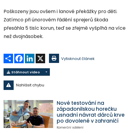
Poškozeny jsou ovšem i lanové překážky pro děti.
Zatímco při únorovém řádění sprejerů škoda
přesáhla 5 tisíc korun, teď se zřejmě vyšplhá na více
než dvojnásobek.
Sdílet
Facebook
LinkedIn
X
Vytisknout článek
Stáhnout video
Nahlásit chybu
Nové testování na
západonilskou horečku
usnadní návrat dárců krve
po dovolené v zahraničí
Komerční sdělení