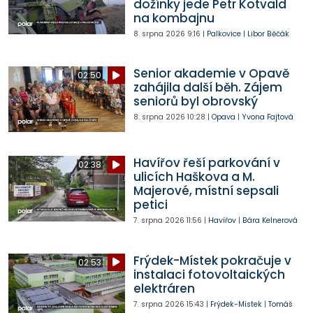
dožínky jede Petr Kotvald
na kombajnu
8. srpna 2026
9:16
|
Palkovice
|
Libor Běčák
Senior akademie v Opavě
02:50
zahájila další běh. Zájem
seniorů byl obrovský
8. srpna 2026
10:28
|
Opava
|
Yvona Fajtová
Havířov řeší parkování v
02:38
ulicích Haškova a M.
Majerové, místní sepsali
petici
7. srpna 2026
11:56
|
Havířov
|
Bára Kelnerová
Frýdek-Místek pokračuje v
02:53
instalaci fotovoltaických
elektráren
7. srpna 2026
15:43
|
Frýdek-Místek
|
Tomáš