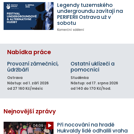
Legendy tuzemského
undergroundu zavítají na
PERIFERII Ostrava už v
sobotu
Komerční sdělení
Nabídka práce
Provozní zámečníci,
Ostatní uklízeči a
údržbáři
pomocníci
Ostrava
Studénka
Nástup: od 1. září 2026
Nástup: od 17. srpna 2026
od 27 160 Kč/měsíc
od 140 do 170 Kč/hod.
Nejnovější zprávy
Při nocování na hradě
04:09
Hukvaldy lidé odhalili vraha