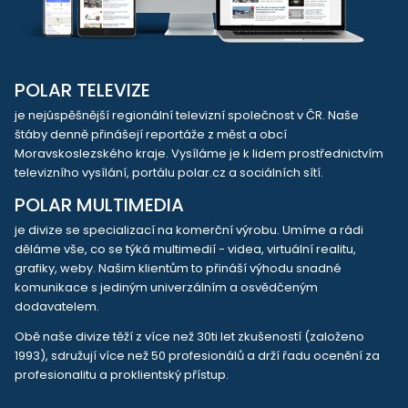
POLAR TELEVIZE
je nejúspěšnější regionální televizní společnost v ČR. Naše
štáby denně přinášejí reportáže z měst a obcí
Moravskoslezského kraje. Vysíláme je k lidem prostřednictvím
televizního vysílání, portálu polar.cz a sociálních sítí.
POLAR MULTIMEDIA
je divize se specializací na komerční výrobu. Umíme a rádi
děláme vše, co se týká multimedií - videa, virtuální realitu,
grafiky, weby. Našim klientům to přináší výhodu snadné
komunikace s jediným univerzálním a osvědčeným
dodavatelem.
Obě naše divize těží z více než 30ti let zkušeností (založeno
1993), sdružují více než 50 profesionálů a drží řadu ocenění za
profesionalitu a proklientský přístup.