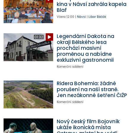
kina v Návsí zahrála kapela
Blaf
Včera
12:00
|
Návsí
|
Libor Běčák
Legendární Dakota na
01:32
okraji Bělského lesa
prochází masivní
proměnou a nabídne
exkluzivní gastronomii
Komerční sdělení
Ridera Bohemia: žádné
porušení na naší straně.
Jen nezákonné šetření ČIŽP
Komerční sdělení
Nový český film Bojovník
ukáže ikonická místa