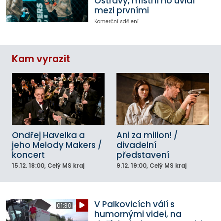
Ostravy, místní ho uvidí
mezi prvními
Komerční sdělení
Kam vyrazit
Ondřej Havelka a
Ani za milion! /
jeho Melody Makers /
divadelní
koncert
představení
15.12.
18:00
, Celý MS kraj
9.12.
19:00
, Celý MS kraj
V Palkovicích válí s
01:30
humornými videi, na