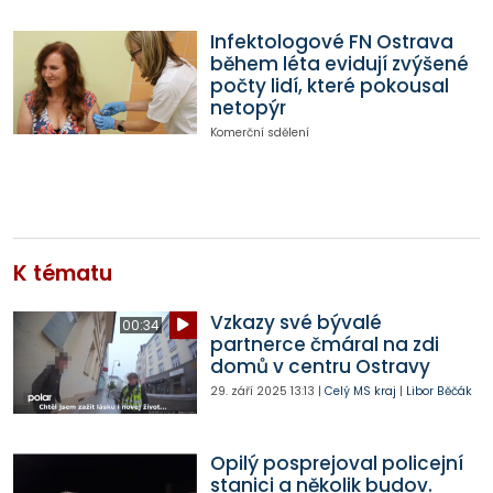
Infektologové FN Ostrava
během léta evidují zvýšené
počty lidí, které pokousal
netopýr
Komerční sdělení
K tématu
Vzkazy své bývalé
00:34
partnerce čmáral na zdi
domů v centru Ostravy
29. září 2025
13:13
|
Celý MS kraj
|
Libor Běčák
Opilý posprejoval policejní
stanici a několik budov.