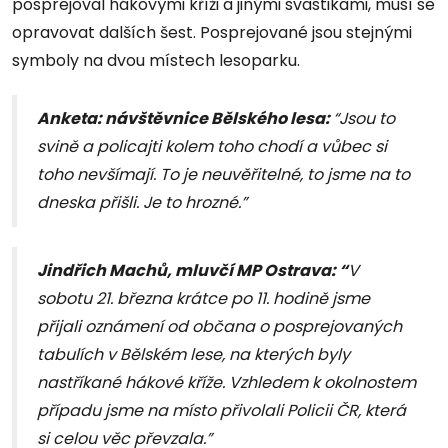
posprejoval hákovými kříži a jinými svastikami, musí se
opravovat dalších šest. Posprejované jsou stejnými
symboly na dvou místech lesoparku.
Anketa: návštěvnice Bělského lesa:
“Jsou to
svině a policajti kolem toho chodí a vůbec si
toho nevšímají. To je neuvěřitelné, to jsme na to
dneska přišli. Je to hrozné.”
Jindřich Machů, mluvčí MP Ostrava: “
V
sobotu 21. března krátce po 11. hodině jsme
přijali oznámení od občana o posprejovaných
tabulích v Bělském lese, na kterých byly
nastříkané hákové kříže. Vzhledem k okolnostem
případu jsme na místo přivolali Policii ČR, která
si celou věc převzala.”