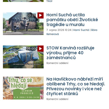
Tikal
Horní Suchá uctila
01:37
památku obětí Životické
tragédie u muralu
7. srpna 2026
10:24
|
Horní Suchá
|
Bára
Kelnerová
STOW Karviná rozšiřuje
05:00
výrobu, přijme 40
zaměstnanců
Komerční sdělení
Na Havlíčkovo nábřeží míří
oblíbené Trhy, co se hledají.
Přivezou novinky i více než
čtyřicet stánků
Komerční sdělení