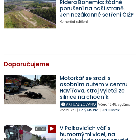
Ridera Bohemia: žádné
porušení na naší straně.
Jen nezákonné šetření ČIŽP
Komerční sdělení
Doporučujeme
Motorkář se srazil s
osobním autem v centru
Havířova, stroj vyletěl ze
silnice na chodník
AKTUALIZOVÁNO
Včera
18:48
,
vydáno
včera
17:51
|
Celý MS kraj
|
Jiří Cileček
V Palkovicích válí s
01:30
humornými videi, na