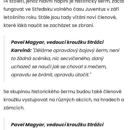
14 století, jehož hlavní náplní je historický šerm, začal
fungovat ve Středisku volného času Juventus v září
letošního roku. Stále jsou tady vítáni noví členové,
které láká naučit se zacházet se zbraní.
Pavel Magyar, vedoucí kroužku Strážci
Karviná:
"Děláme opravdový bojový šerm, není
to žádná scénika, nic secvičeného, daný
uchazeč se naučí jak se chovat s mečem,
opravdu se bránit, opravdu útočit."
Se skupinou historického šermu budou také členové
kroužku vystupovat na různých akcích, na hradech a
zámcích.
Pavel Magyar, vedoucí kroužku Strážci