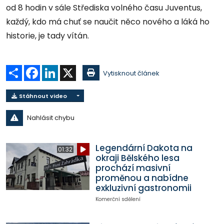
od 8 hodin v sále Střediska volného času Juventus,
každý, kdo má chuť se naučit něco nového a láká ho
historie, je tady vítán.
Sdílet
Facebook
LinkedIn
X
Vytisknout článek
Stáhnout video
Nahlásit chybu
Legendární Dakota na
01:32
okraji Bělského lesa
prochází masivní
proměnou a nabídne
exkluzivní gastronomii
Komerční sdělení