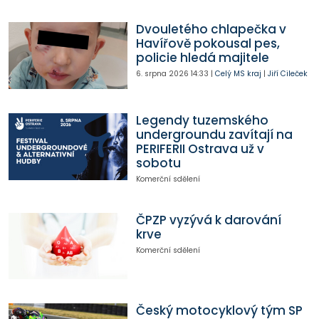
Dvouletého chlapečka v
Havířově pokousal pes,
policie hledá majitele
6. srpna 2026
14:33
|
Celý MS kraj
|
Jiří Cileček
Legendy tuzemského
undergroundu zavítají na
PERIFERII Ostrava už v
sobotu
Komerční sdělení
ČPZP vyzývá k darování
krve
Komerční sdělení
Český motocyklový tým SP