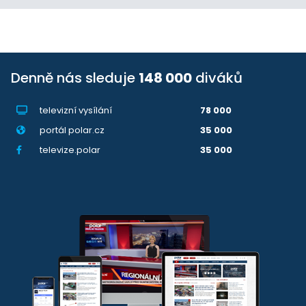
Denně nás sleduje
148 000
diváků
televizní vysílání
78 000
portál polar.cz
35 000
televize.polar
35 000