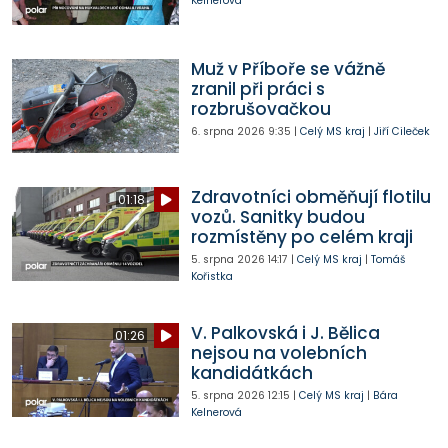
Kelnerová
Muž v Příboře se vážně
zranil při práci s
rozbrušovačkou
6. srpna 2026
9:35
|
Celý MS kraj
|
Jiří Cileček
Zdravotníci obměňují flotilu
01:18
vozů. Sanitky budou
rozmístěny po celém kraji
5. srpna 2026
14:17
|
Celý MS kraj
|
Tomáš
Kořistka
V. Palkovská i J. Bělica
01:26
nejsou na volebních
kandidátkách
5. srpna 2026
12:15
|
Celý MS kraj
|
Bára
Kelnerová