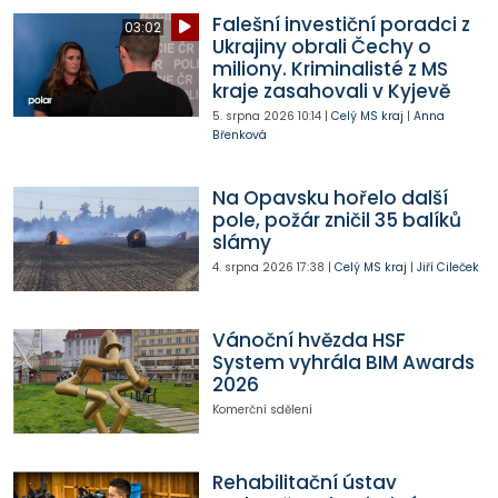
Falešní investiční poradci z
03:02
Ukrajiny obrali Čechy o
miliony. Kriminalisté z MS
kraje zasahovali v Kyjevě
5. srpna 2026
10:14
|
Celý MS kraj
|
Anna
Břenková
Na Opavsku hořelo další
pole, požár zničil 35 balíků
slámy
4. srpna 2026
17:38
|
Celý MS kraj
|
Jiří Cileček
Vánoční hvězda HSF
System vyhrála BIM Awards
2026
Komerční sdělení
Rehabilitační ústav