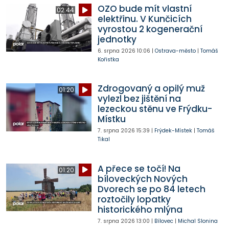
OZO bude mít vlastní
02:44
elektřinu. V Kunčicích
vyrostou 2 kogenerační
jednotky
6. srpna 2026
10:06
|
Ostrava-město
|
Tomáš
Kořistka
Zdrogovaný a opilý muž
01:20
vylezl bez jištění na
lezeckou stěnu ve Frýdku-
Místku
7. srpna 2026
15:39
|
Frýdek-Místek
|
Tomáš
Tikal
A přece se točí! Na
01:20
bíloveckých Nových
Dvorech se po 84 letech
roztočily lopatky
historického mlýna
7. srpna 2026
13:00
|
Bílovec
|
Michal Slonina