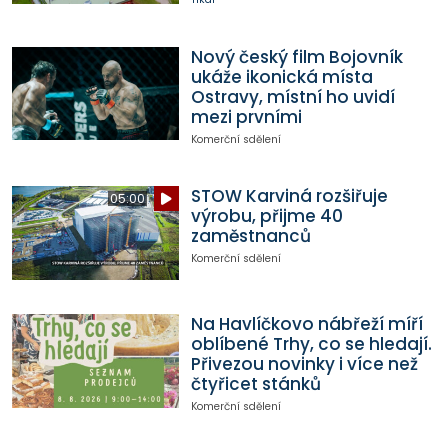
Nový český film Bojovník
ukáže ikonická místa
Ostravy, místní ho uvidí
mezi prvními
Komerční sdělení
STOW Karviná rozšiřuje
05:00
výrobu, přijme 40
zaměstnanců
Komerční sdělení
Na Havlíčkovo nábřeží míří
oblíbené Trhy, co se hledají.
Přivezou novinky i více než
čtyřicet stánků
Komerční sdělení