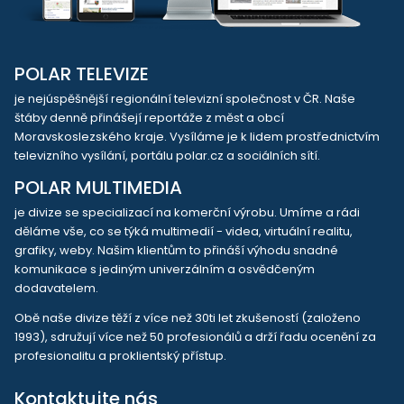
POLAR TELEVIZE
je nejúspěšnější regionální televizní společnost v ČR. Naše
štáby denně přinášejí reportáže z měst a obcí
Moravskoslezského kraje. Vysíláme je k lidem prostřednictvím
televizního vysílání, portálu polar.cz a sociálních sítí.
POLAR MULTIMEDIA
je divize se specializací na komerční výrobu. Umíme a rádi
děláme vše, co se týká multimedií - videa, virtuální realitu,
grafiky, weby. Našim klientům to přináší výhodu snadné
komunikace s jediným univerzálním a osvědčeným
dodavatelem.
Obě naše divize těží z více než 30ti let zkušeností (založeno
1993), sdružují více než 50 profesionálů a drží řadu ocenění za
profesionalitu a proklientský přístup.
Kontaktujte nás