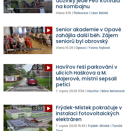
dožínky jede Petr Kotvald
na kombajnu
Včera
9:16
|
Palkovice
|
Libor Běčák
Senior akademie v Opavě
02:50
zahájila další běh. Zájem
seniorů byl obrovský
Včera
10:28
|
Opava
|
Yvona Fajtová
Havířov řeší parkování v
02:38
ulicích Haškova a M.
Majerové, místní sepsali
petici
7. srpna 2026
11:56
|
Havířov
|
Bára Kelnerová
Frýdek-Místek pokračuje v
02:53
instalaci fotovoltaických
elektráren
7. srpna 2026
15:43
|
Frýdek-Místek
|
Tomáš
Tikal