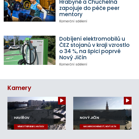
Hrabyně a Chuchelná
zapojuje do péče peer
mentory
Komerční sdělení
Dobíjení elektromobilů u
ČEZ stojanů v kraji vzrostlo
o 34 %, na špici poprvé
Nový Jičín
Komerční sdělení
Kamery
HAVÍŘOV
NOVÝ JIČÍN
NÁMĚSTÍ REPUBLIKY, HAVÍŘOV
MASARYKOVO NÁMĚSTÍ, NOVÝ JIČÍN