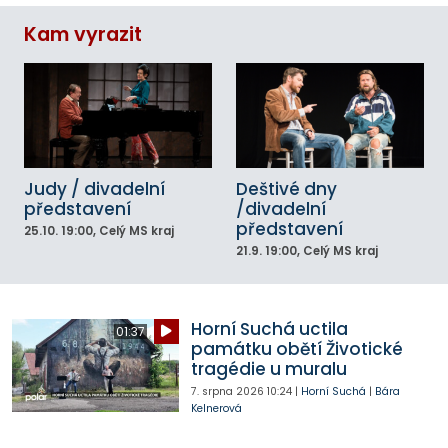
Kam vyrazit
Judy / divadelní
Deštivé dny
představení
/divadelní
představení
25.10.
19:00
, Celý MS kraj
21.9.
19:00
, Celý MS kraj
Horní Suchá uctila
01:37
památku obětí Životické
tragédie u muralu
7. srpna 2026
10:24
|
Horní Suchá
|
Bára
Kelnerová