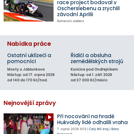
race project bodoval v
Oscherslebenu a zrychlil
závodní Aprilii
Komerční sdělení
Nabídka práce
Ostatní uklízeči a
Řidiči a obsluha
pomocníci
zemědělských strojů
Mosty u Jablunkova
Kunčice pod Ondřejníkem
Nástup: od 17. srpna 2026
Nástup: od 1. září 2026
od 140 do 170 Kč/hod.
od 37 000 Kč/měsíc
Nejnovější zprávy
Při nocování na hradě
04:09
Hukvaldy lidé odhalili vraha
7. srpna 2026
10:13
|
Celý MS kraj
|
Bára